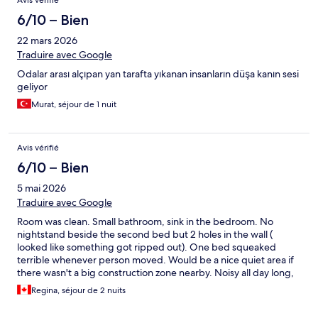
Avis vérifié
6/10 – Bien
22 mars 2026
Traduire avec Google
Odalar arası alçıpan yan tarafta yıkanan insanların düşa kanın sesi
geliyor
Murat, séjour de 1 nuit
Avis vérifié
6/10 – Bien
5 mai 2026
Traduire avec Google
Room was clean. Small bathroom, sink in the bedroom. No
nightstand beside the second bed but 2 holes in the wall (
looked like something got ripped out). One bed squeaked
terrible whenever person moved. Would be a nice quiet area if
there wasn't a big construction zone nearby. Noisy all day long,
starting at 7am
Regina, séjour de 2 nuits