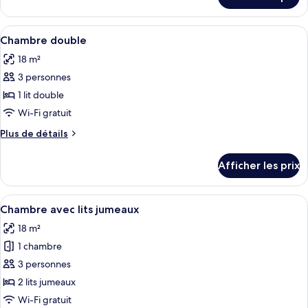
pour
Chambre
Chambre
simple
simple
Afficher
Une chambre d’hôtel avec un lit, des t
5
Chambre double
toutes
18 m²
les
3 personnes
photos
pour
1 lit double
ce
Wi-Fi gratuit
type
Plus
Plus de détails
de
de
chambre :
détails
Afficher les prix
pour
Chambre
Chambre
double
double
Afficher
Une chambre d’hôtel avec un bureau bla
4
Chambre avec lits jumeaux
toutes
18 m²
les
1 chambre
photos
pour
3 personnes
ce
2 lits jumeaux
type
Wi-Fi gratuit