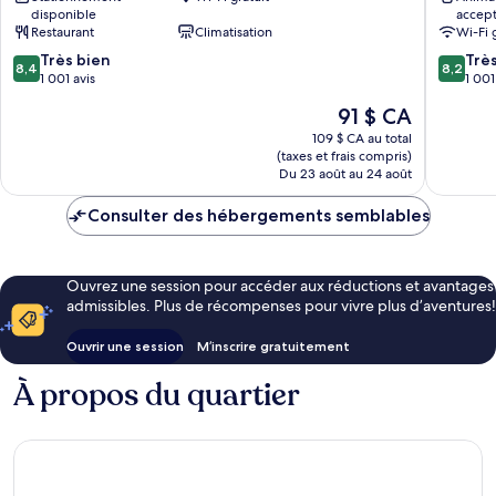
disponible
accep
Centre
Restaurant
Climatisation
Wi-Fi 
Weststadt
8.4
8.2
Très bien
Trè
8,4
8,2
sur
sur
1 001 avis
1 001
10,
10,
Le
91 $ CA
Très
Très
prix
bien,
bien,
109 $ CA au total
est
(taxes et frais compris)
1 001 avis
1 001 avi
de
Du 23 août au 24 août
91 $ CA
Consulter des hébergements semblables
Ouvrez une session pour accéder aux réductions et avantages
admissibles. Plus de récompenses pour vivre plus d’aventures!
Ouvrir une session
M’inscrire gratuitement
À propos du quartier