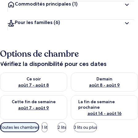
Commodités principales
(1)
Pour les familles
(6)
Options de chambre
Vérifiez la disponibilité pour ces dates
Vérifier la disponibilité pour ce soir août 7 - août 8
Vérifier la disponibilité pour 
Ce soir
Demain
août 7 - août 8
août 8 - août 9
Vérifier la disponibilité pour cette fin de semaine août 7 - aoû
Vérifier la disponibilité pour 
Cette fin de semaine
La fin de semaine
prochaine
août 7 - août 9
août 14 - août 16
Filtres
Toutes les chambres
1 lit
2 lits
3 lits ou plus
disponibles