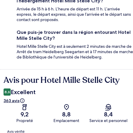
l’hébergement Hotel Mille Stelle City?
Arrivée de 15 h à 6 h. L’heure de départ est 11 h. L’arrivée
express, le départ express, ainsi que l’arrivée et le départ sans
contact sont proposés.
Que puis-je trouver dans la région entourant Hotel
Mille Stelle City?
Hotel Mille Stelle City est à seulement 2 minutes de marche de
Arrêt de tram Heidelberg Seegarten et à 17 minutes de marche
de Bibliothèque de l'université de Heidelberg.
Avis pour Hotel Mille Stelle City
Avis
Excellent
8,6
363 avis
9,2
8,8
8,4
Propreté
Emplacement
Service et personnel
Avis
Avis vérifié