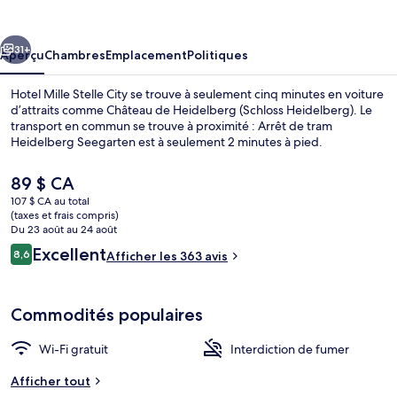
Mille
Stelle
cédent
Suivant
City
31+
Aperçu
Chambres
Emplacement
Politiques
Hotel Mille Stelle City se trouve à seulement cinq minutes en voiture
d’attraits comme Château de Heidelberg (Schloss Heidelberg). Le
transport en commun se trouve à proximité : Arrêt de tram
Heidelberg Seegarten est à seulement 2 minutes à pied.
Le
89 $ CA
prix
107 $ CA au total
actuel
(taxes et frais compris)
est
Du 23 août au 24 août
Chambre double | Bureau, lit de bébé 
de 89 $ CA
Avis
Excellent
8,6
Afficher les 363 avis
8,6 sur 10 –
Commodités populaires
Wi-Fi gratuit
Interdiction de fumer
Afficher tout