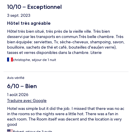
10/10 – Exceptionnel
3 sept. 2023
Hôtel très agréable
Hôtel très bien situé, très près de la vieille ville. Très bien
desservi par les transports en commun.Très belle chambre. Très
bien équipée: serviettes, Tv, sèche-cheveux, shampoing, savon,
bouilloire, sachets de thé et café, bouteilles d'eau(en verre),
tasses et verres disponibles dans la chambre. Literie
confortable. Accès par carte. 2 personnes, 2 cartes. Check in
christophe, séjour de 1 nuit
possible sur automate à l'entrée de l'hôtel pour ceux qui
n'arriveraient pas entre 15h et 20h. Attention toutefois de bien
mettre une serviette dans la cabine douche au sol, sinon c'est la
Avis vérifié
chute assurée. Le sol de la cabine de douche est très glissant.
Séjour d'une nuit très agréable. Je recommande!
6/10 – Bien
1 août 2026
Traduire avec Google
Hotel was simple but it did the job. I missed that there was no ac
in the rooms so the nights were a little hot. There was a fan in
each room. The Room itself was decent and the location is very
good
Robert, séjour de 3 nuits