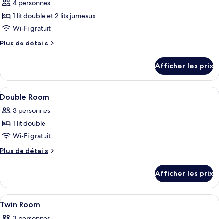
4 personnes
photos
pour
1 lit double et 2 lits jumeaux
ce
Wi-Fi gratuit
type
Plus
Plus de détails
de
de
chambre :
détails
Afficher les prix
pour
Appartement
Appartement
Afficher
Une chambre d’hôtel équipée d’un lit, 
2
Double Room
toutes
3 personnes
les
1 lit double
photos
pour
Wi-Fi gratuit
ce
Plus
Plus de détails
type
de
détails
de
Afficher les prix
pour
chambre :
Double
Double
Room
Afficher
Une chambre d’hôtel avec deux lits, u
3
Room
Twin Room
toutes
3 personnes