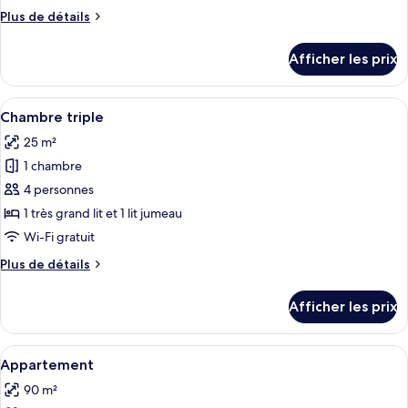
de
Plus
Plus de détails
chambre :
de
Chambre
détails
Afficher les prix
pour
avec
Chambre
lits
avec
Afficher
Chambre triple | Bureau, lit de bébé (
jumeaux
4
lits
Chambre triple
toutes
jumeaux
25 m²
les
1 chambre
photos
pour
4 personnes
ce
1 très grand lit et 1 lit jumeau
type
Wi-Fi gratuit
de
Plus
Plus de détails
chambre :
de
Chambre
détails
Afficher les prix
pour
triple
Chambre
triple
Afficher
Un coin repas avec une table en bois 
6
Appartement
toutes
90 m²
les