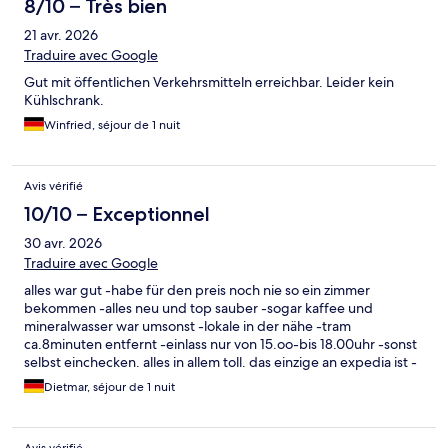
8/10 – Très bien
21 avr. 2026
Traduire avec Google
Gut mit öffentlichen Verkehrsmitteln erreichbar. Leider kein
Kühlschrank.
Winfried, séjour de 1 nuit
Avis vérifié
10/10 – Exceptionnel
30 avr. 2026
Traduire avec Google
alles war gut -habe für den preis noch nie so ein zimmer
bekommen -alles neu und top sauber -sogar kaffee und
mineralwasser war umsonst -lokale in der nähe -tram
ca.8minuten entfernt -einlass nur von 15.oo-bis 18.00uhr -sonst
selbst einchecken. alles in allem toll. das einzige an expedia ist -
man kann schlecht stornieren -habe über 10tage keine
Dietmar, séjour de 1 nuit
benachrichtung bekommen für eine andere reise.