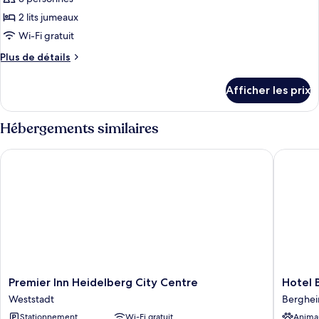
les
2 lits jumeaux
photos
pour
Wi-Fi gratuit
ce
Plus
Plus de détails
type
de
détails
de
Afficher les prix
pour
chambre :
Twin
Twin
Room
Hébergements similaires
Room
Premier Inn Heidelberg City Centre
Hotel Ba
Premier
Hotel
Premier Inn Heidelberg City Centre
Hotel 
Inn
Bayrisch
Weststadt
Berghe
Heidelberg
Hof
Stationnement
Wi-Fi gratuit
Anima
City
Berghe