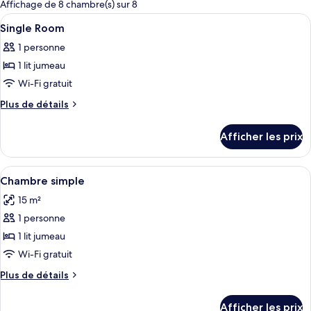
pour
Affichage de 8 chambre(s) sur 8
les
Afficher
Une chambre d’hôtel comprenant un lit
4
Single Room
chambres
toutes
1 personne
les
1 lit jumeau
photos
pour
Wi-Fi gratuit
ce
Plus
Plus de détails
type
de
détails
de
Afficher les prix
pour
chambre :
Single
Single
Room
Afficher
Chambre simple | Bureau, lit de bébé (
4
Room
Chambre simple
toutes
15 m²
les
1 personne
photos
pour
1 lit jumeau
ce
Wi-Fi gratuit
type
Plus
Plus de détails
de
de
chambre :
détails
Afficher les prix