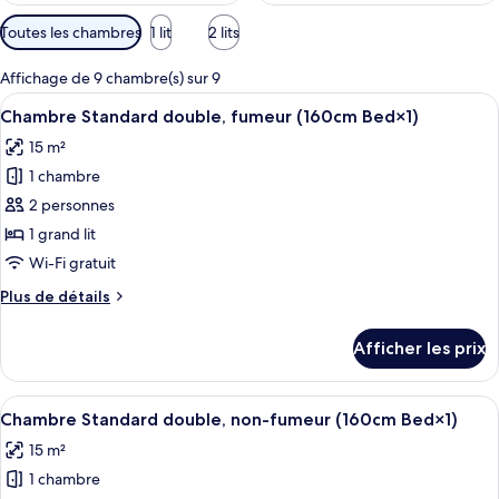
Filtres
Toutes les chambres
1 lit
2 lits
disponibles
pour
Affichage de 9 chambre(s) sur 9
les
Afficher
Chambre Standard double, fumeur (16
6
Chambre Standard double, fumeur (160cm Bed×1)
chambres
toutes
15 m²
les
1 chambre
photos
pour
2 personnes
ce
1 grand lit
type
Wi-Fi gratuit
de
Plus
Plus de détails
chambre :
de
Chambre
détails
Afficher les prix
pour
Standard
Chambre
double,
Standard
Afficher
Chambre Standard double, non-fumeur
fumeur
9
double,
Chambre Standard double, non-fumeur (160cm Bed×1)
toutes
(160cm
fumeur
15 m²
(160cm
les
Bed×1)
Bed×1)
1 chambre
photos