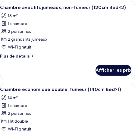
avec
Afficher
Une chambre d’hôtel avec deux lits, u
jumeaux,
7
lits
Chambre avec lits jumeaux, non-fumeur (120cm Bed×2)
toutes
fumeur
jumeaux,
18 m²
fumeur
les
(120cm
(120cm
1 chambre
photos
Bed×2)
Bed×2)
pour
2 personnes
ce
2 grands lits jumeaux
type
Wi-Fi gratuit
de
Plus
Plus de détails
chambre :
de
Chambre
détails
Afficher les prix
pour
avec
Chambre
lits
avec
Afficher
Une chambre d’hôtel comprenant un lit,
jumeaux,
8
lits
Chambre économique double, fumeur (140cm Bed×1)
toutes
non-
jumeaux,
14 m²
non-
les
fumeur
fumeur
1 chambre
photos
(120cm
(120cm
pour
2 personnes
Bed×2)
Bed×2)
ce
1 lit double
type
Wi-Fi gratuit
de