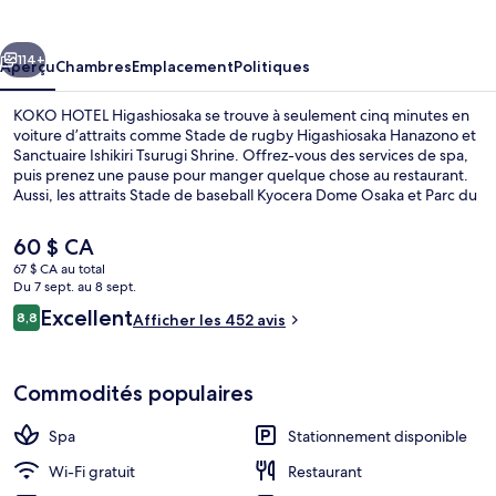
HOTEL
Higashiosaka
cédent
Suivant
114+
Aperçu
Chambres
Emplacement
Politiques
KOKO HOTEL Higashiosaka se trouve à seulement cinq minutes en
voiture d’attraits comme Stade de rugby Higashiosaka Hanazono et
Sanctuaire Ishikiri Tsurugi Shrine. Offrez-vous des services de spa,
puis prenez une pause pour manger quelque chose au restaurant.
Aussi, les attraits Stade de baseball Kyocera Dome Osaka et Parc du
château d'Osaka se trouvent à courte distance en voiture. Les autres
voyageurs adorent l’état général de l’hébergement. Le transport en
Le
60 $ CA
commun se trouve à quelques minutes de marche : Station de
prix
67 $ CA au total
métro Nagata se trouve à 2 minutes et Gare Aramoto est
actuel
Du 7 sept. au 8 sept.
à 14 minutes.
Bain public
est
Avis
Excellent
8,8
Afficher les 452 avis
de 60 $ CA
8,8 sur 10 –
Commodités populaires
Spa
Stationnement disponible
Wi-Fi gratuit
Restaurant