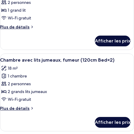
pour
2 personnes
ce
1 grand lit
type
Wi-Fi gratuit
de
Plus
Plus de détails
chambre :
de
Chambre
détails
Afficher les prix
pour
Standard
Chambre
double,
Standard
Afficher
Une chambre d’hôtel avec un lit, un bu
non-
7
double,
Chambre avec lits jumeaux, fumeur (120cm Bed×2)
toutes
fumeur
non-
18 m²
fumeur
les
(160cm
(160cm
1 chambre
photos
Bed×1)
Bed×1)
pour
2 personnes
ce
2 grands lits jumeaux
type
Wi-Fi gratuit
de
Plus
Plus de détails
chambre :
de
Chambre
détails
Afficher les prix
pour
avec
Chambre
lits