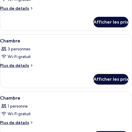
photos
Bed×1)
Bed×1)
pour
Plus
Plus de détails
de
ce
détails
type
Afficher les prix
pour
de
Chambre
chambre :
Afficher
Couette en duvet, bureau, rideaux d’
5
Chambre
Chambre
toutes
3 personnes
les
Wi-Fi gratuit
photos
pour
Plus
Plus de détails
de
ce
détails
type
Afficher les prix
pour
de
Chambre
chambre :
Afficher
Une chambre d’hôtel avec un lit, un bu
5
Chambre
Chambre
toutes
1 personne
les
Wi-Fi gratuit
photos
pour
Plus
Plus de détails
de
ce