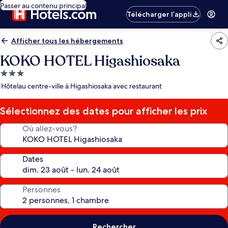
Passer au contenu principal
Télécharger l’appli
Afficher tous les hébergements
KOKO HOTEL Higashiosaka
Hébergement
3.0 étoiles
Hôtelau centre-ville à Higashiosaka avec restaurant
Sélectionnez des dates pour afficher les prix
Où allez-vous?
Dates
Personnes
Rechercher