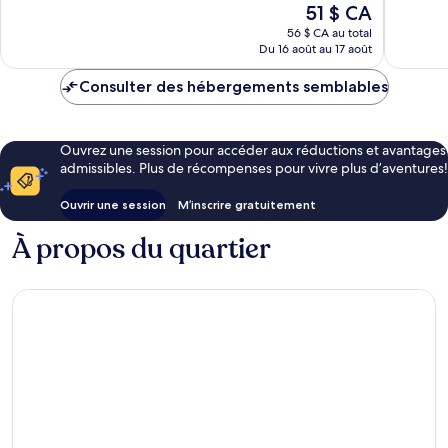
Le
51 $ CA
479 avis
235 avis
prix
56 $ CA au total
est
Du 16 août au 17 août
de
51 $ CA
Consulter des hébergements semblables
Ouvrez une session pour accéder aux réductions et avantages
admissibles. Plus de récompenses pour vivre plus d’aventures!
Ouvrir une session
M’inscrire gratuitement
À propos du quartier