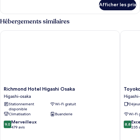
détails
type
Afficher les prix
pour
de
Chambre
chambre :
Hébergements similaires
Chambre
Richmond Hotel Higashi Osaka
Toyoko I
Richmond
Toyoko
Richmond Hotel Higashi Osaka
Toyoko
Hotel
Inn
Higashi-osaka
Higashi
Higashi
Higashi-
Stationnement
Wi-Fi gratuit
Déjeun
Osaka
osaka
disponible
Higashi-
Higashi-
Climatisation
Buanderie
Wi-Fi 
osaka
osaka
9.0
8.8
Merveilleux
Exce
9,0
8,8
sur
sur
479 avis
235 a
10,
10,
Merveilleux,
Excellen