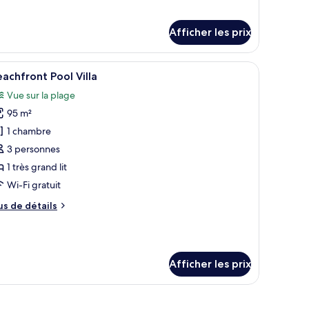
lla
Afternoon
miliale
ea
fternoon
Afficher les prix
a
irport
| Piscine | Piscine extérieure, accès possible de 6 h à 19 h, parasols
rport
fficher
Une propriété située en bord de mer, dotée d’u
ransfer)
18
achfront Pool Villa
ansfer)
outes
Vue sur la plage
s
95 m²
hotos
our
1 chambre
e
3 personnes
ype
1 très grand lit
e
Wi-Fi gratuit
hambre :
us
us de détails
eachfront
e
ool
tails
lla
ur
achfront
Afficher les prix
ol
lla