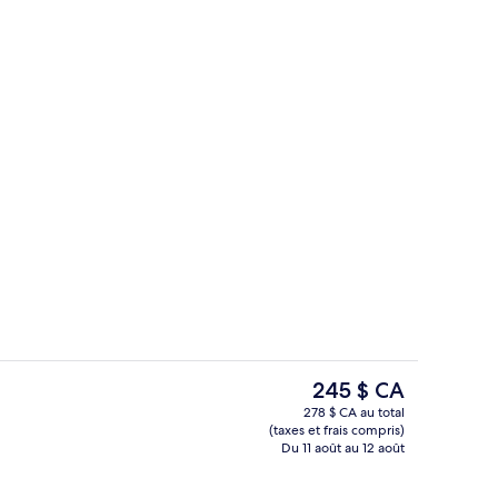
l’hébergement
Extérieur
Le
245 $ CA
prix
278 $ CA au total
actuel
(taxes et frais compris)
er servis sur place
Terrasse/patio
est
Du 11 août au 12 août
de 245 $ CA