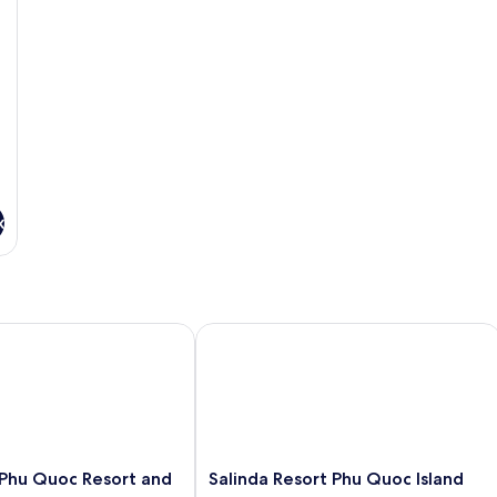
vue
sur
la
colline
x
u Quoc Resort and Spa
Salinda Resort Phu Quoc Island
Salinda
Phu Quoc Resort and
Salinda Resort Phu Quoc Island
Resort