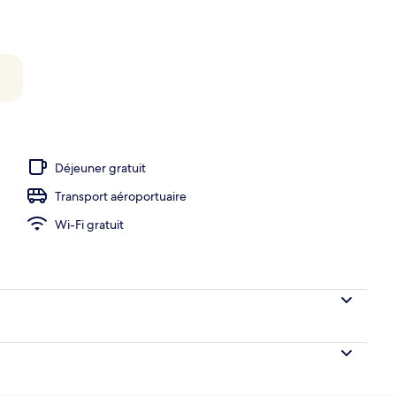
eure, accès possible de 6 h à 19 h, parasols
Déjeuner gratuit
Transport aéroportuaire
Wi-Fi gratuit