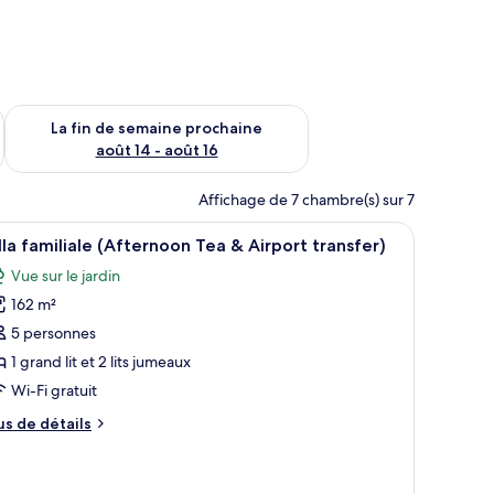
n de semaine août 7 - août 9
Vérifier la disponibilité pour la fin de semaine prochaine août 
La fin de semaine prochaine
août 14 - août 16
Affichage de 7 chambre(s) sur 7
) | Draps en coton égyptien, literie de qualité
fficher
Un salon avec un canapé, une table basse sur l
15
lla familiale (Afternoon Tea & Airport transfer)
outes
Vue sur le jardin
s
162 m²
hotos
our
5 personnes
e
1 grand lit et 2 lits jumeaux
ype
Wi-Fi gratuit
e
us
us de détails
hambre :
e
lla
tails
ur
miliale