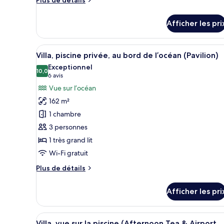
View)
de
détails
Afficher les pri
pour
Villa
(Green
Afficher
Un espace extérieur abrité, am
16
View)
Villa, piscine privée, au bord de l’océan (Pavilion)
toutes
Exceptionnel
les
10,0
10,0 sur 10
(6 avis)
6 avis
photos
Vue sur l’océan
pour
162 m²
ce
1 chambre
type
3 personnes
de
1 très grand lit
chambre :
Villa,
Wi-Fi gratuit
piscine
Plus
Plus de détails
privée,
de
détails
au
Afficher les pri
pour
bord
Villa,
de
piscine
Afficher
Villa, vue sur la piscine (After
l’océan
12
privée,
Villa, vue sur la piscine (Afternoon Tea & Airport