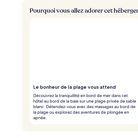
e
s
Pourquoi vous allez adorer cet héberg
v
o
y
a
g
e
u
r
s
Le bonheur de la plage vous attend
Découvrez la tranquillité en bord de mer dans cet
hôtel au bord de la baie sur une plage privée de sable
blanc. Détendez-vous avec des massages au bord de
la plage ou explorez des aventures de plongée en
apnée.