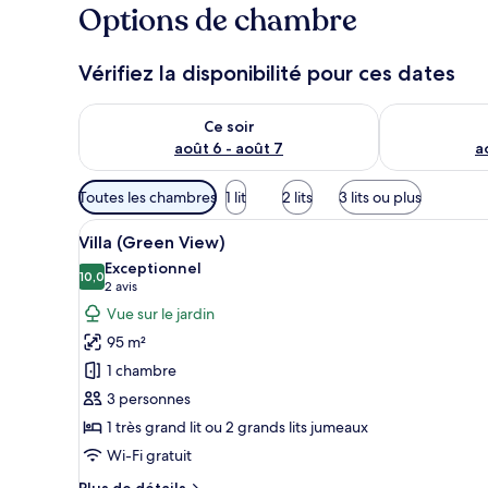
Options de chambre
Vérifiez la disponibilité pour ces dates
Vérifier la disponibilité pour ce soir août 6 - août 7
Vérifier la di
Ce soir
août 6 - août 7
a
Filtres
Toutes les chambres
1 lit
2 lits
3 lits ou plus
disponibles
Afficher
Une maison rustique en bois, a
pour
13
Villa (Green View)
toutes
les
Exceptionnel
les
10,0
chambres
10,0 sur 10
(2 avis)
2 avis
photos
Vue sur le jardin
pour
95 m²
ce
1 chambre
type
3 personnes
de
1 très grand lit ou 2 grands lits jumeaux
chambre :
Villa
Wi-Fi gratuit
(Green
Plus
Plus de détails