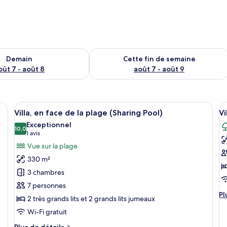
sponibilité pour demain août 7 - août 8
Vérifier la disponibilité pour cette fi
Demain
Cette fin de semaine
oût 7 - août 8
août 7 - août 9
vec un toit de chaume, une véranda et un coin salon agrémenté de coussins.
Afficher
Villa, en face de la plage (Sharing Pool
A
24
Villa, en face de la plage (Sharing Pool)
Vi
toutes
t
Exceptionnel
les
10,0
le
10,0 sur 10
(1 avis)
1 avis
photos
p
Vue sur la plage
pour
p
330 m²
ce
c
3 chambres
type
t
7 personnes
de
d
Pl
Pl
2 très grands lits et 2 grands lits jumeaux
chambre :
c
d
Villa,
Vi
Wi-Fi gratuit
dé
po
en
fa
Plus
Plus de détails