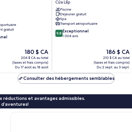
Cửa Lấp
Phu
Piscine
Quoc
Déjeuner gratuit
Island
Spa
Cửa
Transport aéroportuaire
oportuaire
Lấp
t gratuit
9.8
Exceptionnel
9,8
sur
1 004 avis
nnel
10,
Exceptionnel,
Le
Le
180 $ CA
186 $ CA
1 004 avis
prix
prix
204 $ CA au total
210 $ CA au total
est
est
(taxes et frais compris)
(taxes et frais compris)
de
de
Du 17 août au 18 août
Du 2 sept. au 3 sept.
180 $ CA
186 $ CA
Consulter des hébergements semblables
x réductions et avantages admissibles.
 d’aventures!