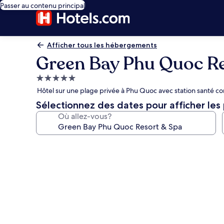
Passer au contenu principal
Afficher tous les hébergements
Green Bay Phu Quoc Re
Hébergement
5.0 étoiles
Hôtel sur une plage privée à Phu Quoc avec station santé co
Sélectionnez des dates pour afficher les 
Où allez-vous?
Galerie
de
photos
de
l’hébergement
Green