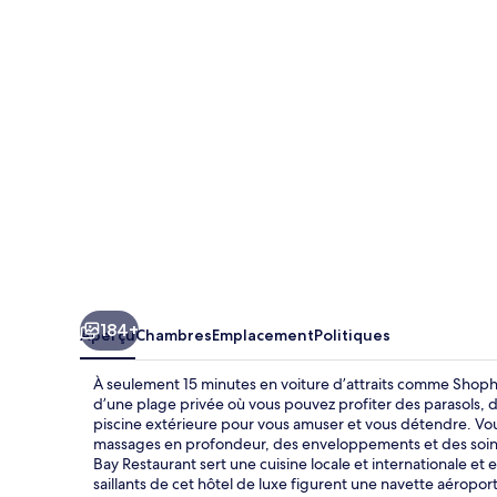
Bay
Phu
Quoc
Resort
&
Spa
184+
Aperçu
Chambres
Emplacement
Politiques
À seulement 15 minutes en voiture d’attraits comme Sho
d’une plage privée où vous pouvez profiter des parasols, d
piscine extérieure pour vous amuser et vous détendre. Vous 
massages en profondeur, des enveloppements et des soin
Bay Restaurant sert une cuisine locale et internationale et e
saillants de cet hôtel de luxe figurent une navette aéropo