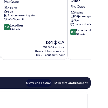
Quoc
Phu Quoc
&
Bay
Phu Quoc
Piscine
Spa
Resort
Spa
Phu
Phu
Piscine
Stationnement gratuit
Déjeuner gratuit
Quoc
Quoc
Wi-Fi gratuit
Spa
Phu
Phu
Transport aéroportuaire
8.8
Excellent
Quoc
Quoc
8,8
sur
994 avis
8.8
Excellent
8,8
10,
sur
32 avis
Excellent,
10,
Le
134 $ CA
994 avis
Excellent,
prix
32 avis
152 $ CA au total
est
(taxes et frais compris)
(taxe
de
Du 20 août au 21 août
Du 
134 $ CA
Ouvrir une session
M’inscrire gratuitement