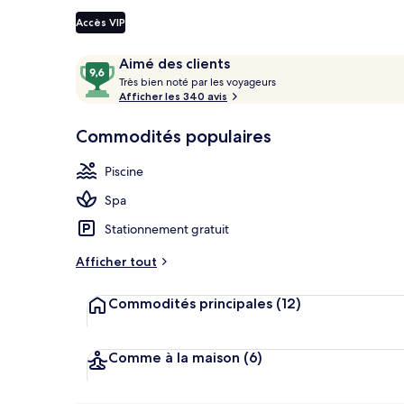
Accès VIP
Piscine extéri
Avis
9,6
Aimé des clients
T
sur
Très bien noté par les voyageurs
r
Afficher les 340 avis
10,
è
Aimé
s
Commodités populaires
des
clients
b
Piscine
i
e
Spa
n
Stationnement gratuit
n
o
Afficher tout
t
é
Commodités principales
(12)
p
a
r
Comme à la maison
(6)
l