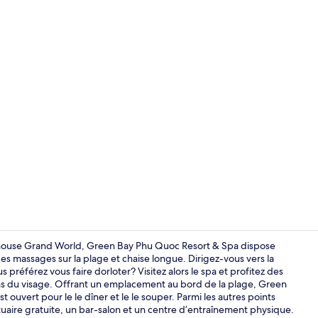
Vue depuis 
phouse Grand World, Green Bay Phu Quoc Resort & Spa dispose
es massages sur la plage et chaise longue. Dirigez-vous vers la
préférez vous faire dorloter? Visitez alors le spa et profitez des
Dîner et soup
s du visage. Offrant un emplacement au bord de la plage, Green
st ouvert pour le le dîner et le le souper. Parmi les autres points
rtuaire gratuite, un bar-salon et un centre d’entraînement physique.