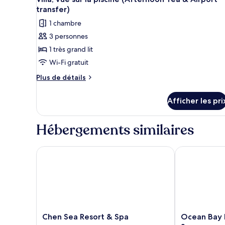
toutes
au
(Pavilion)
transfer)
bord
les
1 chambre
de
photos
l’océan
3 personnes
pour
(Pavilion)
1 très grand lit
ce
type
Wi-Fi gratuit
de
Plus
Plus de détails
chambre :
de
détails
Villa,
Afficher les pri
pour
vue
Villa,
sur
vue
Hébergements similaires
la
sur
la
piscine
piscine
Chen Sea Resort & Spa
Ocean Bay Ph
(Afternoon
(Afternoon
Tea
Tea
&
&
Airport
Airport
transfer)
transfer)
Chen
Ocean
Chen Sea Resort & Spa
Ocean Bay 
Sea
Bay