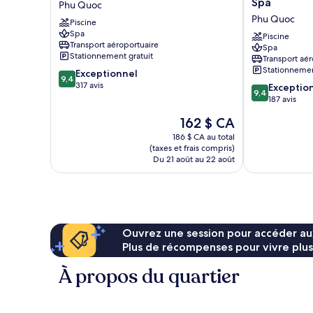
Spa
Phu Quoc
Resort
Phu
Phu Quoc
Piscine
&
Quoc
Spa
Spa
Resort
Piscine
Transport aéroportuaire
Spa
Phu
and
Stationnement gratuit
Transport aér
Quoc
Spa
Stationnemen
9.4
Exceptionnel
Phu
9,4
sur
317 avis
9.4
Quoc
Exceptio
9,4
10,
sur
187 avis
Exceptionnel,
10,
Le
162 $ CA
317 avis
Exceptionnel,
prix
187 avis
186 $ CA au total
est
(taxes et frais compris)
de
Du 21 août au 22 août
162 $ CA
Ouvrez une session pour accéder au
Plus de récompenses pour vivre plus
À propos du quartier