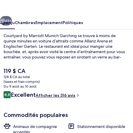
by
Marriott
cédent
Suivant
Munich
45+
Aperçu
Chambres
Emplacement
Politiques
Garching
Courtyard by Marriott Munich Garching se trouve à moins de
quinze minutes en voiture d’attraits comme Allianz Arena et
Englischer Garten. Le restaurant est idéal pour manger une
bouchée, et, après avoir visité le centre d’entraînement pour vous
entraîner, vous pouvez vous reposer en sirotant un verre au bar-
salon. Parmi les autres points saillants figurent terrasse et jardin. Les
autres voyageurs adorent le personnel serviable. L’hébergement se
Le
119 $ CA
situe à quelques minutes de marche du transport en commun :
prix
128 $ CA au total
Station de métro Garching-Forschungszentrum se trouve
actuel
(taxes et frais compris)
à 2 minutes.
Vue depuis l’hébergement
est
Du 9 août au 10 août
de 119 $ CA
Avis
Excellent
8,8
Afficher les 316 avis
8,8 sur 10 –
Commodités populaires
Animaux de compagnie
Stationnement disponible
acceptés