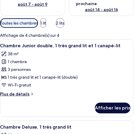
prochaine
août 7 - août 9
août 14 - août 16
Filtres
Toutes les chambres
1 lit
2 lits
disponibles
pour
Affichage de 4 chambre(s) sur 4
les
Afficher
Une chambre d’hôtel moderne équipée d’
6
Chambre Junior double, 1 très grand lit et 1 canapé-lit
chambres
toutes
38 m²
les
1 chambre
photos
pour
3 personnes
ce
1 très grand lit et 1 canapé-lit (double)
type
Wi-Fi gratuit
de
Plus
Plus de détails
chambre :
de
Chambre
détails
Afficher les prix
pour
Junior
Chambre
double,
Junior
Afficher
Une chambre d’hôtel avec un grand lit,
1
6
double,
Chambre Deluxe, 1 très grand lit
toutes
très
1