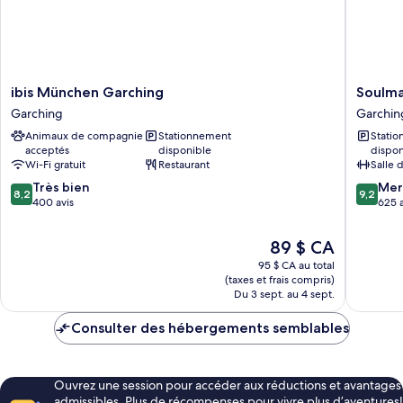
ibis
Soulma
ibis München Garching
Soulm
München
Garchin
Garching
Garchin
Garching
Animaux de compagnie
Stationnement
Stati
Garching
acceptés
disponible
dispon
Wi-Fi gratuit
Restaurant
Salle 
8.2
9.2
Très bien
Mer
8,2
9,2
sur
sur
400 avis
625 a
10,
10,
Très
Merveill
Le
89 $ CA
bien,
625 avis
prix
95 $ CA au total
400 avis
est
(taxes et frais compris)
de
Du 3 sept. au 4 sept.
89 $ CA
Consulter des hébergements semblables
Ouvrez une session pour accéder aux réductions et avantages
admissibles. Plus de récompenses pour vivre plus d’aventures!