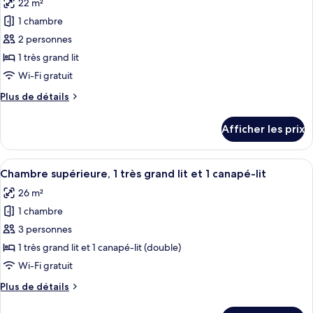
22 m²
très
les
grand
grand
1 chambre
photos
lit
lit
pour
2 personnes
et
et
ce
1
1
1 très grand lit
canapé-
type
canapé-
Wi-Fi gratuit
lit
de
lit
Plus
Plus de détails
chambre :
de
Chambre
détails
Afficher les prix
pour
Deluxe,
Chambre
1
Deluxe,
Afficher
Une chambre d’hôtel moderne équipée d
très
4
1
Chambre supérieure, 1 très grand lit et 1 canapé-lit
toutes
grand
très
26 m²
grand
les
lit
lit
1 chambre
photos
pour
3 personnes
ce
1 très grand lit et 1 canapé-lit (double)
type
Wi-Fi gratuit
de
Plus
Plus de détails
chambre :
de
Chambre
détails