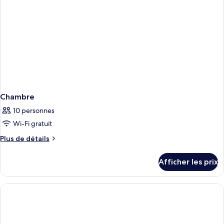
vue
partielle
partielle
sur
l'océan
sur
l'océan
Chambre
10 personnes
Wi-Fi gratuit
Plus
Plus de détails
de
détails
Afficher les prix
pour
Chambre