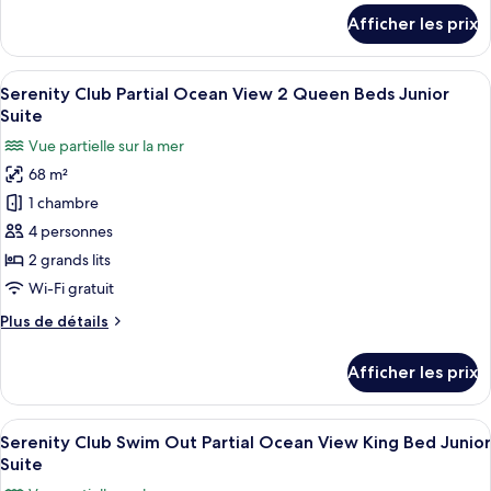
Club
détails
Afficher les prix
Ocean
pour
Serenity
View
Club
Afficher
Une chambre d’hôtel avec deux lits, un
2
5
Ocean
Serenity Club Partial Ocean View 2 Queen Beds Junior
toutes
Queen
View
Suite
2
les
Beds
Vue partielle sur la mer
Queen
photos
Junior
Beds
68 m²
pour
Suite
Junior
1 chambre
ce
Suite
type
4 personnes
de
2 grands lits
chambre :
Wi-Fi gratuit
Serenity
Plus
Plus de détails
Club
de
Partial
détails
Afficher les prix
pour
Ocean
Serenity
View
Club
Afficher
Quatre bouteilles de boissons alcoolis
2
5
Partial
Serenity Club Swim Out Partial Ocean View King Bed Junior
toutes
Queen
Ocean
Suite
View
les
Beds