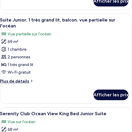
Afficher les prix
Junior
pour
Pure
Suite
Wellness
Afficher
Une chambre d’hôtel avec un lit, des t
Partial
3
Junior
Suite Junior, 1 très grand lit, balcon, vue partielle sur
toutes
Ocean
Suite
l'océan
Partial
les
View
Vue partielle sur l’océan
Ocean
photos
View
69 m²
pour
1 chambre
ce
type
2 personnes
de
1 très grand lit
chambre :
Wi-Fi gratuit
Suite
Plus
Plus de détails
Junior,
de
1
détails
Afficher les prix
pour
très
Suite
grand
Junior,
Afficher
Quatre bouteilles de boissons alcoolis
lit,
5
1
Serenity Club Ocean View King Bed Junior Suite
toutes
balcon,
très
Vue sur l’océan
grand
les
vue
lit,
68 m²
photos
partielle