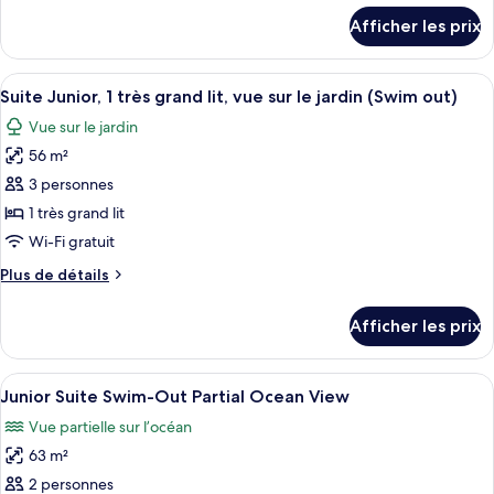
Romance
détails
Afficher les prix
pour
Junior
Romance
Suite
Junior
Afficher
Une chambre d’hôtel moderne équipée d’
Partial
6
Suite
Suite Junior, 1 très grand lit, vue sur le jardin (Swim out)
toutes
Ocean
Partial
Vue sur le jardin
Ocean
les
View
View
56 m²
photos
pour
3 personnes
ce
1 très grand lit
type
Wi-Fi gratuit
de
Plus
Plus de détails
chambre :
de
Suite
détails
Afficher les prix
pour
Junior,
Suite
1
Junior,
Afficher
Une chambre d’hôtel moderne dotée d’u
très
4
1
Junior Suite Swim-Out Partial Ocean View
toutes
grand
très
Vue partielle sur l’océan
grand
les
lit,
lit,
63 m²
photos
vue
vue
pour
2 personnes
sur
sur