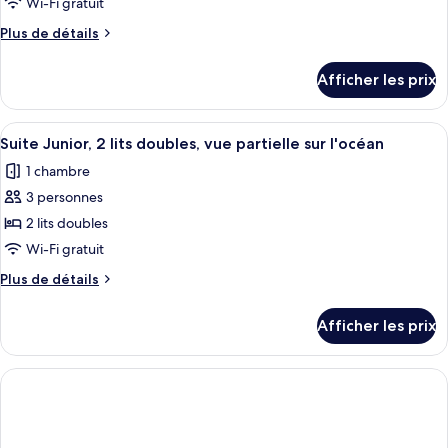
Wi-Fi gratuit
Serenity
Plus
Plus de détails
Club
de
Swim
détails
Afficher les prix
pour
Out
Serenity
Partial
Club
Afficher
Suite Junior, 2 lits doubles, vue partiel
Ocean
5
Swim
Suite Junior, 2 lits doubles, vue partielle sur l'océan
toutes
View
Out
1 chambre
Partial
les
2
Ocean
3 personnes
photos
Queen
View
pour
2 lits doubles
Beds
2
ce
Queen
Junior
Wi-Fi gratuit
Beds
type
Suite
Plus
Plus de détails
Junior
de
de
Suite
chambre :
détails
Afficher les prix
pour
Suite
Suite
Junior,
Junior,
2
2
lits
lits
doubles,
doubles,
vue