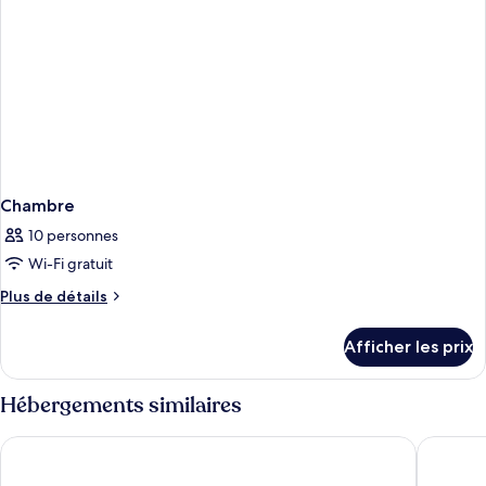
Chambre
10 personnes
Wi-Fi gratuit
Plus
Plus de détails
de
détails
Afficher les prix
pour
Chambre
Hébergements similaires
Hotel Riu Palace Kukulkan - Adults Only - All Inclusive
Atelier P