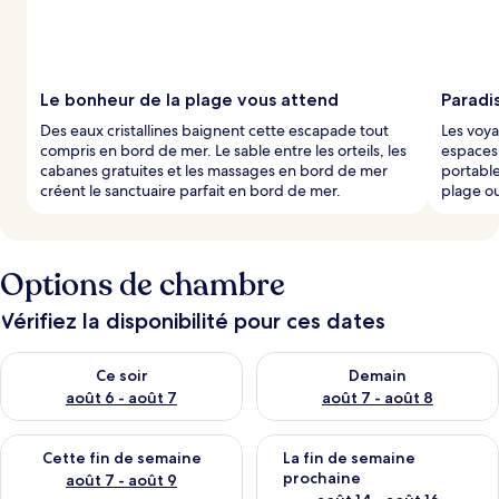
Le bonheur de la plage vous attend
Paradis
Des eaux cristallines baignent cette escapade tout
Les voya
compris en bord de mer. Le sable entre les orteils, les
espaces 
cabanes gratuites et les massages en bord de mer
portable
créent le sanctuaire parfait en bord de mer.
plage ou
Options de chambre
Vérifiez la disponibilité pour ces dates
Vérifier la disponibilité pour ce soir août 6 - août 7
Vérifier la disponibilité pour 
Ce soir
Demain
août 6 - août 7
août 7 - août 8
Vérifier la disponibilité pour cette fin de semaine août 7 - aoû
Vérifier la disponibilité pour 
Cette fin de semaine
La fin de semaine
prochaine
août 7 - août 9