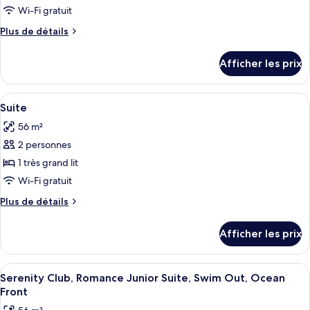
de
Wi-Fi gratuit
chambre :
Plus
Plus de détails
Suite
de
Junior,
détails
Afficher les prix
au
pour
Suite
bord
Junior,
Afficher
Une chambre d’hôtel moderne dotée d’un
de
5
au
Suite
toutes
l’océan
bord
56 m²
de
les
(Serenity
l’océan
2 personnes
photos
Club
(Serenity
pour
Romance)
1 très grand lit
Club
ce
Romance)
Wi-Fi gratuit
type
Plus
Plus de détails
de
de
chambre :
détails
Afficher les prix
pour
Suite
Suite
Afficher
Une chambre d’hôtel moderne dotée d’un
7
Serenity Club, Romance Junior Suite, Swim Out, Ocean
toutes
Front
les