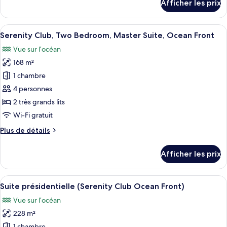
Afficher les prix
One
pour
Serenity
Bedroom,
Club,
Afficher
Une chambre d’hôtel moderne dotée d’u
Master
8
One
Serenity Club, Two Bedroom, Master Suite, Ocean Front
toutes
Suite,
Bedroom,
Vue sur l’océan
Master
les
Ocean
Suite,
168 m²
photos
Front
Ocean
pour
1 chambre
Front
ce
4 personnes
type
2 très grands lits
de
Wi-Fi gratuit
chambre :
Plus
Plus de détails
Serenity
de
Club,
détails
Afficher les prix
Two
pour
Serenity
Bedroom,
Club,
Afficher
Un vaste espace de vie agrémenté d’u
Master
8
Two
Suite présidentielle (Serenity Club Ocean Front)
toutes
Suite,
Bedroom,
Vue sur l’océan
Master
les
Ocean
Suite,
228 m²
photos
Front
Ocean
1 chambre