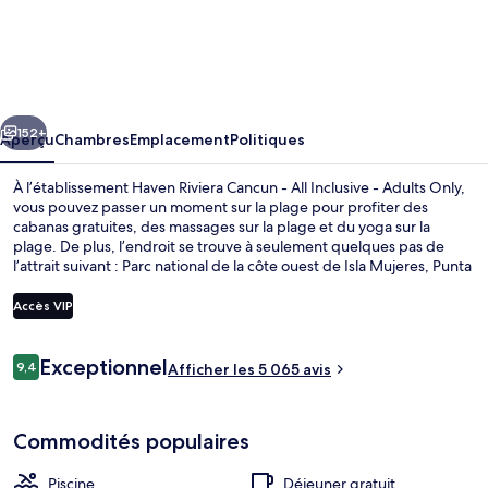
l’hébergement
Haven
Riviera
Cancun
cédent
Suivant
-
152+
Aperçu
Chambres
Emplacement
Politiques
All
À l’établissement Haven Riviera Cancun - All Inclusive - Adults Only,
Inclusive
vous pouvez passer un moment sur la plage pour profiter des
cabanas gratuites, des massages sur la plage et du yoga sur la
-
plage. De plus, l’endroit se trouve à seulement quelques pas de
Adults
l’attrait suivant : Parc national de la côte ouest de Isla Mujeres, Punta
Cancun et Punta Nizuc. Les 4 piscines extérieures vous assurent
Only
autant de plaisir que de détente. Vous préférez vous faire dorloter?
Accès VIP
Visitez alors le spa et profitez des massages en profondeur, des
enveloppements et des soins du visage. Tahani, l’un des 7
Avis
restaurants, sert une cuisine locale et internationale et est ouvert
Exceptionnel
9,4
4 piscines extérieures, cabanas gratuit
Afficher les 5 065 avis
9,4 sur 10 –
pour le le déjeuner. Parmi les points saillants de hébergement tout
inclus de luxe, notons 3 bars attenants à la piscine, une boîte de nuit
et un bar sur la plage. Les autres voyageurs apprécient vraiment la
Commodités populaires
piscine et le personnel serviable.
Piscine
Déjeuner gratuit