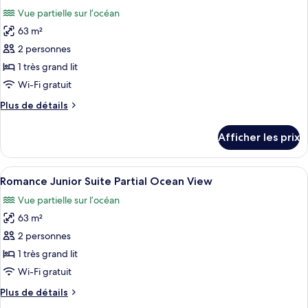
les
Vue partielle sur l’océan
photos
63 m²
pour
2 personnes
ce
type
1 très grand lit
de
Wi-Fi gratuit
chambre :
Plus
Plus de détails
Suite
de
Junior,
détails
Afficher les prix
pour
1
Suite
très
Junior,
Afficher
Une chambre d’hôtel moderne dotée d’un
grand
4
1
Romance Junior Suite Partial Ocean View
toutes
très
lit,
Vue partielle sur l’océan
grand
les
balcon,
lit,
63 m²
photos
vue
balcon,
pour
2 personnes
partielle
vue
ce
partielle
1 très grand lit
sur
sur
type
l'océan
Wi-Fi gratuit
l'océan
de
Plus
Plus de détails
chambre :
de