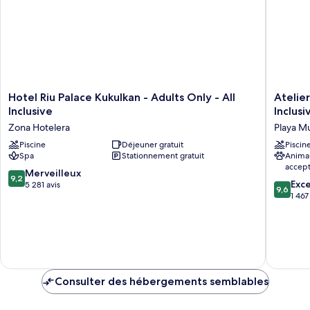
Hotel
Atelier
Hotel Riu Palace Kukulkan - Adults Only - All
Atelier
Riu
Playa
Inclusive
Inclusi
Palace
Mujeres
Zona Hotelera
Playa M
Kukulkan
-
-
Piscine
Déjeuner gratuit
Adults
Piscin
Spa
Stationnement gratuit
Anima
Adults
Only
accep
Only
-
9.2
Merveilleux
9,2
-
All
9.6
Exc
sur
5 281 avis
9,6
All
Inclusiv
sur
1 467
10,
Inclusive
Playa
10,
Merveilleux,
Zona
Mujeres
Exceptio
5 281 avis
Hotelera
1 467 avi
Consulter des hébergements semblables