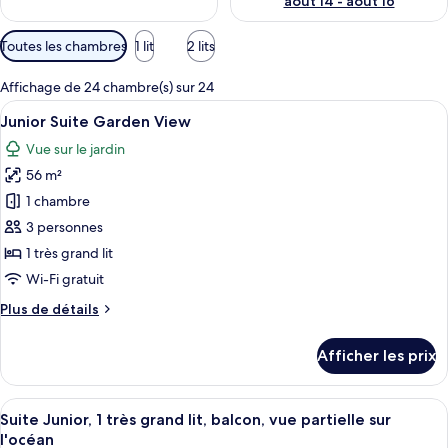
août 14 - août 16
Filtres
Toutes les chambres
1 lit
2 lits
disponibles
pour
Affichage de 24 chambre(s) sur 24
les
Afficher
Une chambre d’hôtel moderne équipée d
5
Junior Suite Garden View
chambres
toutes
Vue sur le jardin
les
56 m²
photos
pour
1 chambre
ce
3 personnes
type
1 très grand lit
de
Wi-Fi gratuit
chambre :
Plus
Plus de détails
Junior
de
Suite
détails
Afficher les prix
Garden
pour
Junior
View
Suite
Afficher
Une chambre d’hôtel moderne dotée d’un
4
Garden
Suite Junior, 1 très grand lit, balcon, vue partielle sur
toutes
View
l'océan