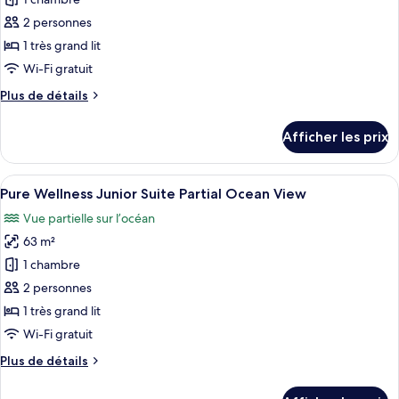
pour
Front
ce
2 personnes
type
1 très grand lit
de
Wi-Fi gratuit
chambre :
Plus
Plus de détails
Suite
de
présidentielle
détails
Afficher les prix
(Serenity
pour
Suite
Club
présidentielle
Afficher
Une chambre d’hôtel moderne dotée d’un
Ocean
6
(Serenity
Pure Wellness Junior Suite Partial Ocean View
toutes
Front)
Club
Vue partielle sur l’océan
Ocean
les
Front)
63 m²
photos
pour
1 chambre
ce
2 personnes
type
1 très grand lit
de
Wi-Fi gratuit
chambre :
Plus
Plus de détails
Pure
de
Wellness
détails