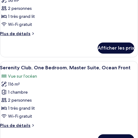
56 m²
photos
2 personnes
pour
1 très grand lit
ce
type
Wi-Fi gratuit
de
Plus
Plus de détails
chambre :
de
détails
Serenity
Afficher les prix
pour
Club,
Serenity
Romance
Club,
Afficher
Une chambre d’hôtel moderne dotée d’un
7
Junior
Romance
Serenity Club, One Bedroom, Master Suite, Ocean Front
toutes
Junior
Suite,
Vue sur l’océan
Suite,
les
Swim
Swim
116 m²
photos
Out,
Out,
pour
1 chambre
Ocean
Ocean
ce
Front
2 personnes
Front
type
1 très grand lit
de
Wi-Fi gratuit
chambre :
Plus
Plus de détails
Serenity
de
Club,
détails