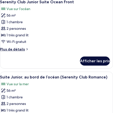
Swim-
7
Suite
Serenity Club Junior Suite Ocean Front
toutes
Out
Swim-
Vue sur l’océan
Out
les
Partial
Partial
56 m²
photos
Ocean
Ocean
pour
1 chambre
View
View
ce
2 personnes
type
1 très grand lit
de
Wi-Fi gratuit
chambre :
Plus
Plus de détails
Serenity
de
Club
détails
Afficher les prix
Junior
pour
Serenity
Suite
Club
Afficher
Une chambre d’hôtel moderne équipée d’
Ocean
7
Junior
Suite Junior, au bord de l’océan (Serenity Club Romance)
toutes
Front
Suite
Vue sur la mer
Ocean
les
Front
56 m²
photos
pour
1 chambre
ce
2 personnes
type
1 très grand lit