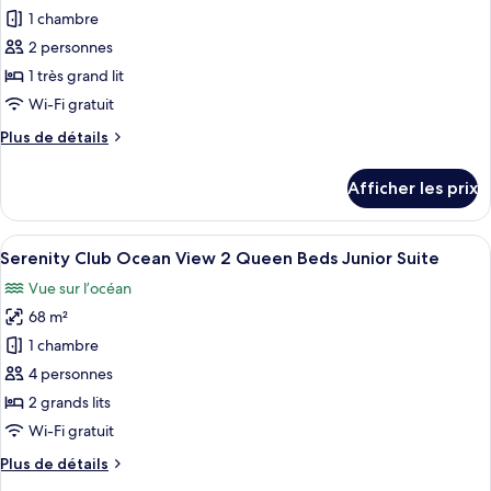
balcon,
pour
1 chambre
sur
vue
ce
partielle
l'océan
2 personnes
sur
type
1 très grand lit
l'océan
de
Wi-Fi gratuit
chambre :
Plus
Plus de détails
Serenity
de
Club
détails
Afficher les prix
Ocean
pour
Serenity
View
Club
Afficher
Une chambre d’hôtel avec deux lits, un
King
6
Ocean
Serenity Club Ocean View 2 Queen Beds Junior Suite
toutes
Bed
View
Vue sur l’océan
King
les
Junior
Bed
68 m²
photos
Suite
Junior
pour
1 chambre
Suite
ce
4 personnes
type
2 grands lits
de
Wi-Fi gratuit
chambre :
Plus
Plus de détails
Serenity
de