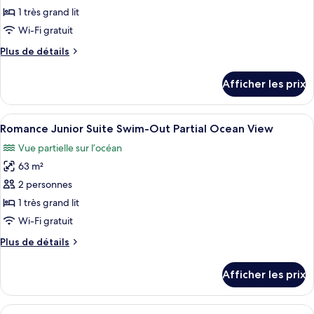
ce
le
le
1 très grand lit
jardin
type
jardin
Wi-Fi gratuit
(Swim
de
(Swim
out)
Plus
Plus de détails
chambre :
out)
de
Junior
détails
Afficher les prix
pour
Suite
Junior
Swim-
Suite
Afficher
Une chambre d’hôtel moderne dotée d’u
Out
5
Swim-
Romance Junior Suite Swim-Out Partial Ocean View
toutes
Partial
Out
Vue partielle sur l’océan
Partial
les
Ocean
Ocean
63 m²
photos
View
View
pour
2 personnes
ce
1 très grand lit
type
Wi-Fi gratuit
de
Plus
Plus de détails
chambre :
de
Romance
détails
Afficher les prix
pour
Junior
Romance
Suite
Junior
Afficher
Une chambre d’hôtel moderne équipée d