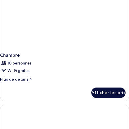
Chambre
10 personnes
Wi-Fi gratuit
Plus
Plus de détails
de
détails
Afficher les prix
pour
Chambre