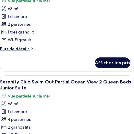
Vue partielle sur la mer
2
photos
Junior
Queen
68 m²
pour
Suite
Beds
1 chambre
ce
Junior
Suite
type
2 personnes
de
1 très grand lit
chambre :
Wi-Fi gratuit
Serenity
Plus
Plus de détails
Club
de
Swim
détails
Afficher les prix
pour
Out
Serenity
Partial
Club
Afficher
Une chambre d’hôtel avec deux lits, un
Ocean
6
Swim
Serenity Club Swim Out Partial Ocean View 2 Queen Beds
toutes
View
Out
Junior Suite
Partial
les
King
Vue partielle sur la mer
Ocean
photos
Bed
View
68 m²
pour
Junior
King
1 chambre
ce
Bed
Suite
Junior
type
4 personnes
Suite
de
2 grands lits
chambre :