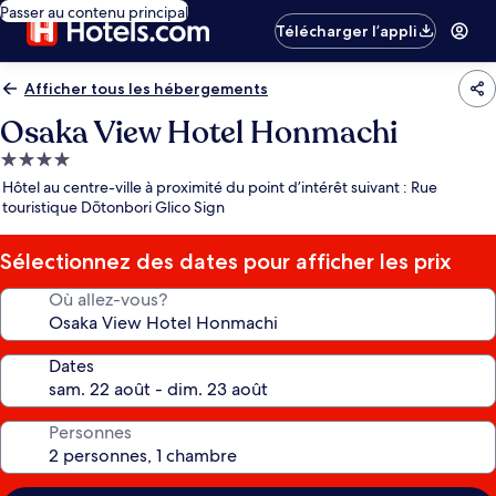
Passer au contenu principal
Télécharger l’appli
Afficher tous les hébergements
Osaka View Hotel Honmachi
Hébergement
4.0 étoiles
Hôtel au centre-ville à proximité du point d’intérêt suivant : Rue
touristique Dōtonbori Glico Sign
Sélectionnez des dates pour afficher les prix
Où allez-vous?
Dates
Personnes