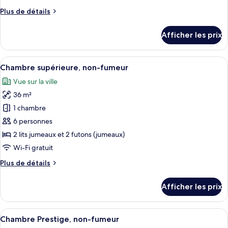
de
Plus
Plus de détails
chambre :
de
Moderate
détails
Afficher les prix
pour
Modern
Moderate
Japanese
Modern
Afficher
Une chambre d’hôtel comprenant un coi
Room,Non
17
Japanese
Chambre supérieure, non-fumeur
toutes
Smoking
Room,Non
Vue sur la ville
Smoking
les
36 m²
photos
pour
1 chambre
ce
6 personnes
type
2 lits jumeaux et 2 futons (jumeaux)
de
Wi-Fi gratuit
chambre :
Plus
Plus de détails
Chambre
de
supérieure,
détails
Afficher les prix
non-
pour
Chambre
fumeur
supérieure,
Afficher
Une chambre d’hôtel moderne avec vue s
19
non-
Chambre Prestige, non-fumeur
toutes
fumeur