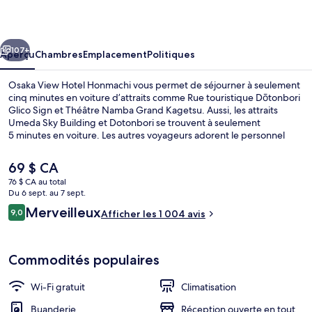
View
Hotel
cédent
Suivant
Honmachi
107+
Aperçu
Chambres
Emplacement
Politiques
Osaka View Hotel Honmachi vous permet de séjourner à seulement
cinq minutes en voiture d’attraits comme Rue touristique Dōtonbori
Glico Sign et Théâtre Namba Grand Kagetsu. Aussi, les attraits
Umeda Sky Building et Dotonbori se trouvent à seulement
5 minutes en voiture. Les autres voyageurs adorent le personnel
serviable et l’état général de l’hébergement. L’hébergement se
situe à quelques minutes de marche du transport en commun :
Le
69 $ CA
Station de métro Hommachi se trouve à 2 minutes et Station de
prix
76 $ CA au total
métro Sakaisuji-Hommachi est à 12 minutes.
actuel
Du 6 sept. au 7 sept.
Chambre Prestige, non-fumeur | Coffre
est
Avis
Merveilleux
9,0
Afficher les 1 004 avis
de 69 $ CA
9,0 sur 10 –
Commodités populaires
Wi-Fi gratuit
Climatisation
Buanderie
Réception ouverte en tout