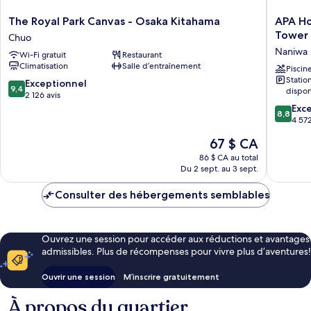
The
APA
The Royal Park Canvas - Osaka Kitahama
APA Ho
Royal
Hotel
Tower
Chuo
Park
&
Naniwa
Wi-Fi gratuit
Restaurant
Canvas
Resort
Climatisation
Salle d’entraînement
-
Osaka
Piscin
Stati
Osaka
Namba
9.4
Exceptionnel
9,4
dispon
Kitahama
Ekimae
sur
2 126 avis
Chuo
Tower
10,
8.8
Exce
8,8
Naniwa
Exceptionnel,
sur
4 572
2 126 avis
10,
Le
67 $ CA
Excellen
prix
4 572 av
86 $ CA au total
est
Du 2 sept. au 3 sept.
de
67 $ CA
Consulter des hébergements semblables
Ouvrez une session pour accéder aux réductions et avantages
admissibles. Plus de récompenses pour vivre plus d’aventures!
Ouvrir une session
M’inscrire gratuitement
À propos du quartier