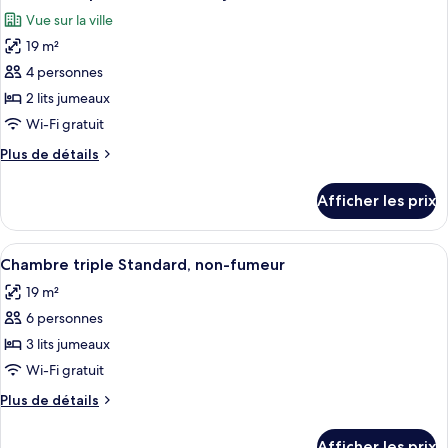
toutes
jumeaux,
jumeaux,
Vue sur la ville
non-
les
non-
fumeur
19 m²
photos
fumeur
(Moderate)
pour
4 personnes
(Moderate)
ce
2 lits jumeaux
type
Wi-Fi gratuit
de
Plus
Plus de détails
chambre :
de
Chambre
détails
Afficher les prix
pour
supérieure
Chambre
avec
supérieure
Afficher
Une chambre d’hôtel avec deux lits, un
lits
11
avec
Chambre triple Standard, non-fumeur
toutes
jumeaux,
lits
19 m²
jumeaux,
les
non-
non-
6 personnes
photos
fumeur
fumeur
pour
3 lits jumeaux
ce
Wi-Fi gratuit
type
Plus
Plus de détails
de
de
chambre :
détails
Afficher les prix