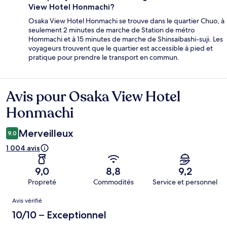
View Hotel Honmachi?
Osaka View Hotel Honmachi se trouve dans le quartier Chuo, à
seulement 2 minutes de marche de Station de métro
Hommachi et à 15 minutes de marche de Shinsaibashi-suji. Les
voyageurs trouvent que le quartier est accessible à pied et
pratique pour prendre le transport en commun.
Avis pour Osaka View Hotel
Avis
Honmachi
Merveilleux
9,0
1 004 avis
9,0
8,8
9,2
Propreté
Commodités
Service et personnel
Avis
Avis vérifié
10/10 – Exceptionnel