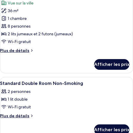
Vue sur la ville
les
36 m²
photos
pour
1 chambre
ce
8 personnes
type
2 lits jumeaux et 2 futons (jumeaux)
de
Wi-Fi gratuit
chambre :
Plus
Plus de détails
Chambre
de
Prestige,
détails
Afficher les prix
non-
pour
Chambre
fumeur
Prestige,
Afficher
Coffre-fort, bureau, rideaux d’obscur
12
non-
Standard Double Room Non-Smoking
toutes
fumeur
2 personnes
les
1 lit double
photos
pour
Wi-Fi gratuit
ce
Plus
Plus de détails
type
de
détails
de
Afficher les prix
pour