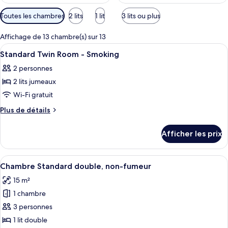
Filtres
Toutes les chambres
2 lits
1 lit
3 lits ou plus
disponibles
pour
Affichage de 13 chambre(s) sur 13
les
Afficher
Coffre-fort, bureau, rideaux d’obscur
17
Standard Twin Room - Smoking
chambres
toutes
2 personnes
les
2 lits jumeaux
photos
pour
Wi-Fi gratuit
ce
Plus
Plus de détails
type
de
détails
de
Afficher les prix
pour
chambre :
Standard
Standard
Twin
Afficher
Une chambre d’hôtel avec un lit, un bu
11
Twin
Room
Chambre Standard double, non-fumeur
toutes
-
Room
15 m²
Smoking
les
-
1 chambre
photos
Smoking
pour
3 personnes
ce
1 lit double