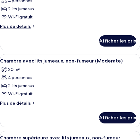
4 personnes
photos
pour
2 lits jumeaux
ce
Wi-Fi gratuit
type
Plus
Plus de détails
de
de
chambre :
détails
Afficher les prix
pour
Chambre
Chambre
Standard
Standard
Afficher
Une chambre d’hôtel avec deux lits, un
avec
9
avec
Chambre avec lits jumeaux, non-fumeur (Moderate)
toutes
lits
lits
20 m²
jumeaux,
les
jumeaux,
non-
4 personnes
photos
non-
fumeur
pour
2 lits jumeaux
fumeur
ce
Wi-Fi gratuit
type
Plus
Plus de détails
de
de
chambre :
détails
Afficher les prix
pour
Chambre
Chambre
avec
avec
Afficher
Une chambre d’hôtel avec deux lits, une 
lits
11
lits
Chambre supérieure avec lits jumeaux, non-fumeur