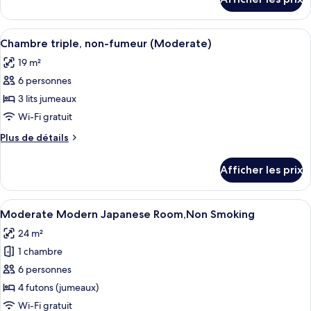
pour
Chambre
Chambre
triple
triple
Afficher
Une chambre d’hôtel avec deux lits, un
Standard,
9
Standard,
Chambre triple, non-fumeur (Moderate)
toutes
non-
non-
19 m²
fumeur
les
fumeur
6 personnes
photos
pour
3 lits jumeaux
ce
Wi-Fi gratuit
type
Plus
Plus de détails
de
de
chambre :
détails
Afficher les prix
pour
Chambre
Chambre
triple,
triple,
Afficher
Une chambre d’hôtel moderne équipée d
non-
10
non-
Moderate Modern Japanese Room,Non Smoking
toutes
fumeur
fumeur
24 m²
(Moderate)
les
(Moderate)
1 chambre
photos
pour
6 personnes
ce
4 futons (jumeaux)
type
Wi-Fi gratuit