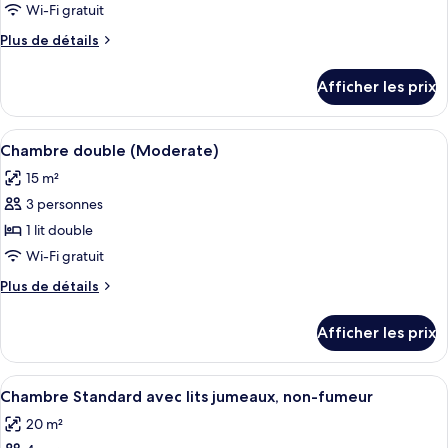
type
Wi-Fi gratuit
de
Plus
Plus de détails
chambre :
de
Chambre
détails
Afficher les prix
pour
Standard
Chambre
double,
Standard
Afficher
Une chambre d’hôtel avec un lit, un bu
non-
11
double,
Chambre double (Moderate)
toutes
fumeur
non-
15 m²
fumeur
les
3 personnes
photos
pour
1 lit double
ce
Wi-Fi gratuit
type
Plus
Plus de détails
de
de
chambre :
détails
Afficher les prix
pour
Chambre
Chambre
double
double
Afficher
Une chambre d’hôtel avec deux lits, un
(Moderate)
12
(Moderate)
Chambre Standard avec lits jumeaux, non-fumeur
toutes
20 m²
les