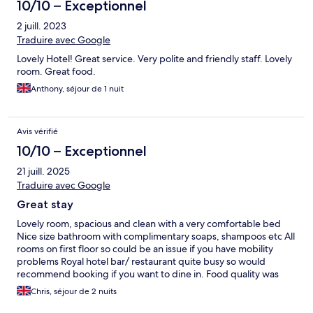
10/10 – Exceptionnel
2 juill. 2023
Traduire avec Google
Lovely Hotel! Great service. Very polite and friendly staff. Lovely
room. Great food.
Anthony, séjour de 1 nuit
Avis vérifié
10/10 – Exceptionnel
21 juill. 2025
Traduire avec Google
Great stay
Lovely room, spacious and clean with a very comfortable bed
Nice size bathroom with complimentary soaps, shampoos etc All
rooms on first floor so could be an issue if you have mobility
problems Royal hotel bar/ restaurant quite busy so would
recommend booking if you want to dine in. Food quality was
excellent and a great service given. Decent size car park across
Chris, séjour de 2 nuits
the road, always found a space to park even when it was busy in
the bar I would have no hesitation staying here again if I am in