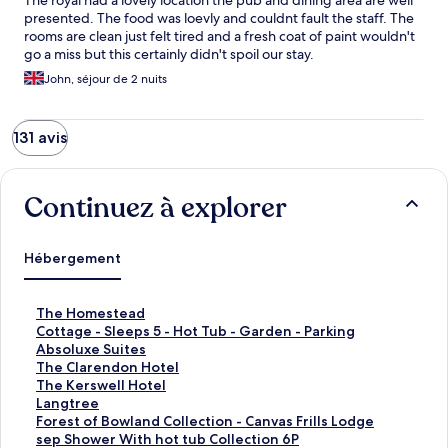
The royal had a lovely location the pub and dining area are well
presented. The food was loevly and couldnt fault the staff. The
rooms are clean just felt tired and a fresh coat of paint wouldn't
go a miss but this certainly didn't spoil our stay.
John, séjour de 2 nuits
131 avis
Continuez à explorer
Hébergement
T
The Homestead
h
C
Cottage - Sleeps 5 - Hot Tub - Garden - Parking
e
o
A
Absoluxe Suites
H
t
b
T
The Clarendon Hotel
o
t
s
h
T
The Kerswell Hotel
m
a
o
e
h
L
Langtree
e
g
l
C
e
a
F
Forest of Bowland Collection - Canvas Frills Lodge
s
e
u
l
K
n
o
sep Shower With hot tub Collection 6P