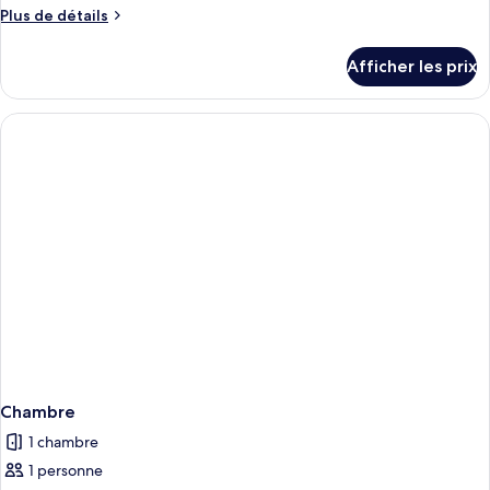
Plus
Plus de détails
de
détails
Afficher les prix
pour
Chambre
Chambre
1 chambre
1 personne