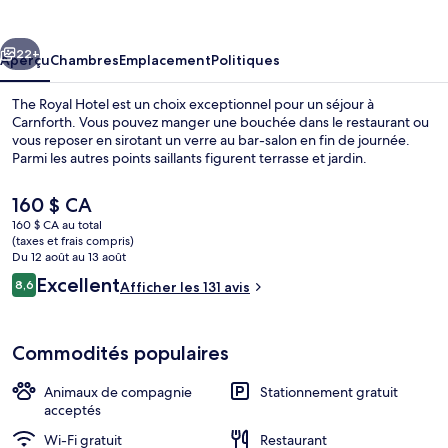
Royal
Hotel
cédent
Suivant
22+
Aperçu
Chambres
Emplacement
Politiques
The Royal Hotel est un choix exceptionnel pour un séjour à
Carnforth. Vous pouvez manger une bouchée dans le restaurant ou
vous reposer en sirotant un verre au bar-salon en fin de journée.
Parmi les autres points saillants figurent terrasse et jardin.
Le
160 $ CA
prix
160 $ CA au total
actuel
(taxes et frais compris)
est
Du 12 août au 13 août
Bar (sur place)
de 160 $ CA
Avis
Excellent
8,6
Afficher les 131 avis
8,6 sur 10 –
Commodités populaires
Animaux de compagnie
Stationnement gratuit
acceptés
Wi-Fi gratuit
Restaurant