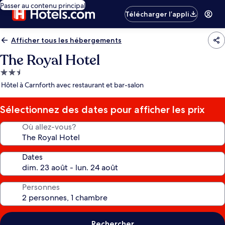
Passer au contenu principal
Télécharger l’appli
Afficher tous les hébergements
The Royal Hotel
Hébergement
2.5 étoiles
Hôtel à Carnforth avec restaurant et bar-salon
Sélectionnez des dates pour afficher les prix
Où allez-vous?
Dates
Personnes
Rechercher