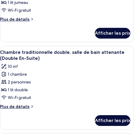
1 lit jumeau
Wi-Fi gratuit
Plus
Plus de détails
de
détails
Afficher les prix
pour
Chambre
Afficher
Un lit bien fait, avec une tête de lit,
4
Chambre traditionnelle double, salle de bain attenante
toutes
(Double En-Suite)
les
10 m²
photos
1 chambre
pour
2 personnes
ce
type
1 lit double
de
Wi-Fi gratuit
chambre :
Plus
Plus de détails
Chambre
de
traditionnelle
détails
Afficher les prix
pour
double,
Chambre
salle
traditionnelle