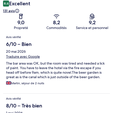
Excellent
8,6
131 avis
9,0
8,2
9,2
Propreté
Commodités
Service et personnel
Avis
Avis vérifié
6/10 – Bien
20 mai 2026
Traduire avec Google
The bar area was OK, but the room was tired and needed a lick
of paint. You have to leave the hotel via the fire escape if you
head off before 9am, which is quite novel.The beer garden is
great as is the canal which is just outside of the beer garden.
Martin, séjour de 2 nuits
Avis vérifié
8/10 – Très bien