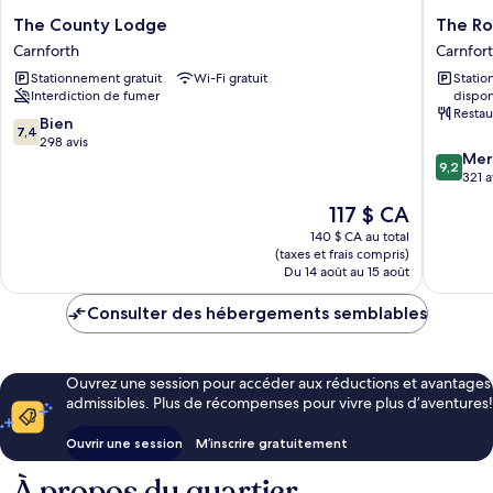
The
The
The County Lodge
The Ro
County
Royal
Carnforth
Carnfor
Lodge
Station
Stationnement gratuit
Wi-Fi gratuit
Stati
Carnforth
Hotel
Interdiction de fumer
dispon
Carnfor
Restau
7.4
Bien
7,4
sur
298 avis
9.2
Mer
10,
9,2
sur
321 a
Bien,
10,
298 avis
Le
117 $ CA
Merveill
prix
321 avis
140 $ CA au total
est
(taxes et frais compris)
de
Du 14 août au 15 août
117 $ CA
Consulter des hébergements semblables
Ouvrez une session pour accéder aux réductions et avantages
admissibles. Plus de récompenses pour vivre plus d’aventures!
Ouvrir une session
M’inscrire gratuitement
À propos du quartier