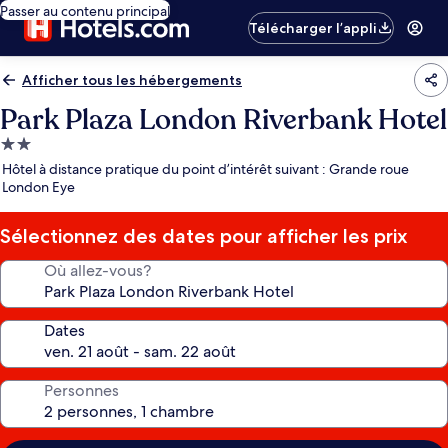
Passer au contenu principal
Télécharger l’appli
Afficher tous les hébergements
Park Plaza London Riverbank Hotel
Hébergement
2.0 étoiles
Hôtel à distance pratique du point d’intérêt suivant : Grande roue
London Eye
Sélectionnez des dates pour afficher les prix
Où allez-vous?
Dates
Personnes