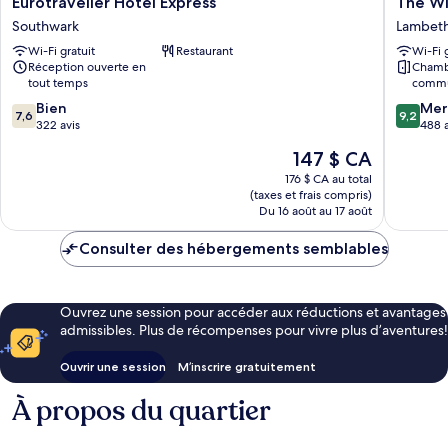
Eurotraveller Hotel Express
The Wi
Hotel
Windmil
Southwark
Lambet
Express
Lambet
Wi-Fi gratuit
Restaurant
Wi-Fi 
Southwark
Réception ouverte en
Chamb
tout temps
commun
7.6
9.2
Bien
Mer
7,6
9,2
sur
sur
322 avis
488 a
10,
10,
Le
147 $ CA
Bien,
Merveill
prix
322 avis
488 avis
176 $ CA au total
est
(taxes et frais compris)
de
Du 16 août au 17 août
147 $ CA
Consulter des hébergements semblables
Ouvrez une session pour accéder aux réductions et avantages
admissibles. Plus de récompenses pour vivre plus d’aventures!
Ouvrir une session
M’inscrire gratuitement
À propos du quartier