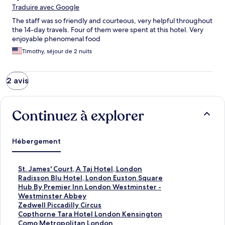
Traduire avec Google
The staff was so friendly and courteous, very helpful throughout
the 14-day travels. Four of them were spent at this hotel. Very
enjoyable phenomenal food
Timothy, séjour de 2 nuits
2 avis
Continuez à explorer
Hébergement
S
St. James' Court, A Taj Hotel, London
t
R
Radisson Blu Hotel, London Euston Square
.
a
H
Hub By Premier Inn London Westminster -
J
d
u
Westminster Abbey
a
i
b
Z
Zedwell Piccadilly Circus
m
s
B
e
C
Copthorne Tara Hotel London Kensington
e
s
y
d
o
C
Como Metropolitan London