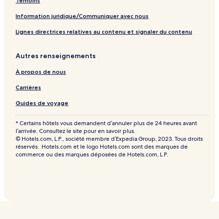
a
Témoins
p
Information juridique/Communiquer avec nous
a
g
Lignes directrices relatives au contenu et signaler du contenu
e
Autres renseignements
À propos de nous
Carrières
Guides de voyage
* Certains hôtels vous demandent d’annuler plus de 24 heures avant
l’arrivée. Consultez le site pour en savoir plus.
© Hotels.com, L.P., société membre d’Expedia Group, 2023. Tous droits
réservés. Hotels.com et le logo Hotels.com sont des marques de
commerce ou des marques déposées de Hotels.com, L.P.