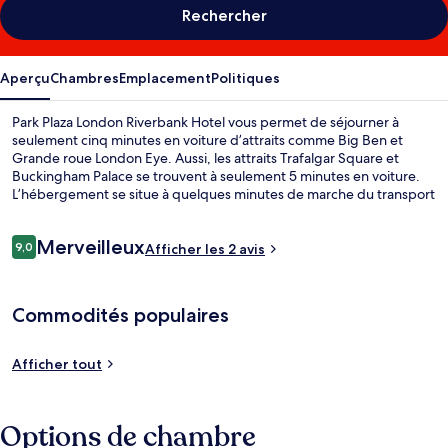
Rechercher
Aperçu
Chambres
Emplacement
Politiques
Park Plaza London Riverbank Hotel vous permet de séjourner à
seulement cinq minutes en voiture d’attraits comme Big Ben et
Grande roue London Eye. Aussi, les attraits Trafalgar Square et
Buckingham Palace se trouvent à seulement 5 minutes en voiture.
L’hébergement se situe à quelques minutes de marche du transport
en commun : Station de métro Lambeth North se trouve
à 15 minutes.
Avis
Merveilleux
9,0
Afficher les 2 avis
9,0 sur 10 –
Commodités populaires
Afficher tout
Options de chambre