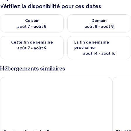
Vérifiez la disponibilité pour ces dates
Vérifier la disponibilité pour ce soir août 7 - août 8
Vérifier la disponibilité pour 
Ce soir
Demain
août 7 - août 8
août 8 - août 9
Vérifier la disponibilité pour cette fin de semaine août 7 - aoû
Vérifier la disponibilité pour 
Cette fin de semaine
La fin de semaine
prochaine
août 7 - août 9
août 14 - août 16
Hébergements similaires
Eurotraveller Hotel Express
The Wind
Eurotraveller
The