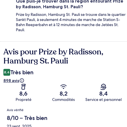
Que puis-je trouver dans la région entourant Prize
by Radisson, Hamburg St. Pauli?
Prize by Radisson, Hamburg St. Pauli se trouve dans le quartier
Sankt Pauli, à seulement 4 minutes de marche de Station S-
Bahn Reeperbahn et à 12 minutes de marche de Jetées St.
Pauli.
Avis pour Prize by Radisson,
Avis
Hamburg St. Pauli
Très bien
8,4
898 avis
8,6
8,2
8,4
Propreté
Commodités
Service et personnel
Avis
Avis vérifié
8/10 – Très bien
23 sept. 2025