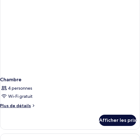
Chambre
4 personnes
Wi-Fi gratuit
Plus
Plus de détails
de
détails
Afficher les prix
pour
Chambre