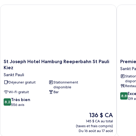
St Joseph Hotel Hamburg Reeperbahn St Pauli Kiez
Premier 
St
Premier
St Joseph Hotel Hamburg Reeperbahn St Pauli
Premie
Joseph
Inn
Kiez
Sankt Pa
Hotel
Hambur
Sankt Pauli
Stati
Hamburg
St.
dispon
Reeperbahn
Déjeuner gratuit
Stationnement
Pauli
Restau
disponible
St
Sankt
Wi-Fi gratuit
Bar
8.8
Pauli
Pauli
Exce
8,8
sur
Kiez
139 a
8.2
Très bien
8,2
10,
Sankt
sur
556 avis
Excellen
Pauli
10,
Le
136 $ CA
139 avis
Très
prix
bien,
145 $ CA au total
est
(taxes et frais compris)
556 avis
de
Du 16 août au 17 août
136 $ CA