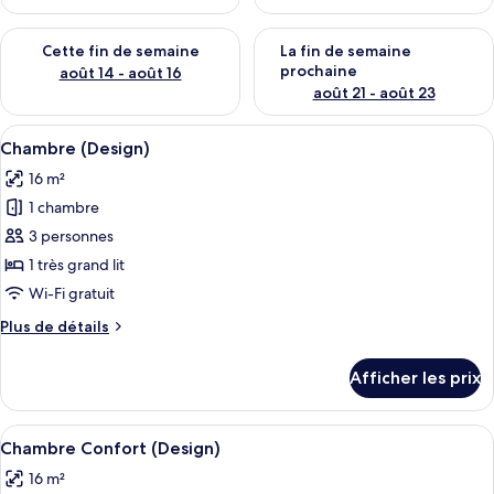
Vérifier la disponibilité pour cette fin de semaine août 14 - aoû
Vérifier la disponibilité pour 
Cette fin de semaine
La fin de semaine
prochaine
août 14 - août 16
août 21 - août 23
Afficher
Une chambre d’hôtel moderne avec un dé
15
Chambre (Design)
toutes
16 m²
les
1 chambre
photos
pour
3 personnes
ce
1 très grand lit
type
Wi-Fi gratuit
de
Plus
Plus de détails
chambre :
de
Chambre
détails
Afficher les prix
pour
(Design)
Chambre
(Design)
Afficher
Une chambre d’hôtel moderne avec un 
17
Chambre Confort (Design)
toutes
16 m²
les