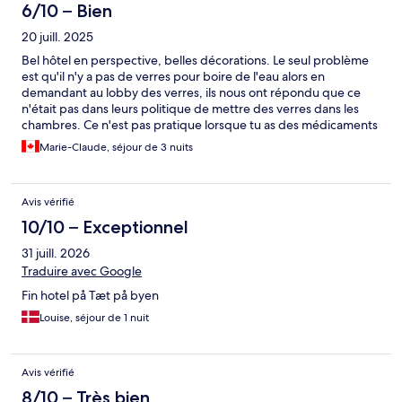
6/10 – Bien
20 juill. 2025
Bel hôtel en perspective, belles décorations. Le seul problème
est qu'il n'y a pas de verres pour boire de l'eau alors en
demandant au lobby des verres, ils nous ont répondu que ce
n'était pas dans leurs politique de mettre des verres dans les
chambres. Ce n'est pas pratique lorsque tu as des médicaments
à prendre. Ils nous ont donné des verres en cartons.
Marie-Claude, séjour de 3 nuits
Avis vérifié
10/10 – Exceptionnel
31 juill. 2026
Traduire avec Google
Fin hotel på Tæt på byen
Louise, séjour de 1 nuit
Avis vérifié
8/10 – Très bien