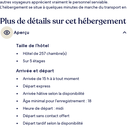
autres voyageurs apprécient vraiment le personnel serviable.
L’hébergement se situe à quelques minutes de marche du transport en
commun : Station S-Bahn Reeperbahn se trouve à 4 minutes et Station
S-Bahn Königstrasse est à 10 minutes.
Plus de détails sur cet hébergement
Aperçu
Taille de l’hôtel
Hôtel de 257 chambre(s)
Sur 5 étages
Arrivée et départ
Arrivée de 15 h à à tout moment
Départ express
Arrivée hâtive selon la disponibilité
Âge minimal pour l’enregistrement : 18
Heure de départ : midi
Départ sans contact offert
Départ tardif selon la disponibilité