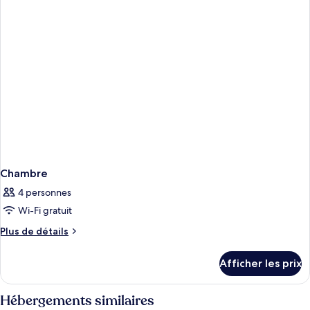
Chambre
4 personnes
Wi-Fi gratuit
Plus
Plus de détails
de
détails
Afficher les prix
pour
Chambre
Hébergements similaires