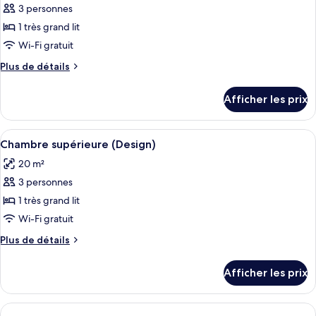
3 personnes
photos
pour
1 très grand lit
ce
Wi-Fi gratuit
type
Plus
Plus de détails
de
de
chambre :
détails
Afficher les prix
pour
Chambre
Chambre
Confort
Confort
Afficher
Une chambre d’hôtel moderne équipée d’
(Design)
13
(Design)
Chambre supérieure (Design)
toutes
20 m²
les
3 personnes
photos
pour
1 très grand lit
ce
Wi-Fi gratuit
type
Plus
Plus de détails
de
de
chambre :
détails
Afficher les prix
pour
Chambre
Chambre
supérieure
supérieure
(Design)
(Design)