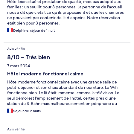
Hôtel bien situé et prestation de qualité, mais pas adapté aux
familles : un seul lit pour 3 personnes. La personne de l'accueil
nous a dit que c etait ce qu ils proposaient et que les chambres
ne pouvaient pas contenir de lit d appoint. Notre réservation
etait bien pour 3 personnes.
Delphine, séjour de 1 nuit
Avis vérifié
8/10 – Très bien
7 mars 2024
Hôtel moderne fonctionnel calme
Hôtel moderne fonctionnel calme avec une grande salle de
petit-déjeuner et son choix abondant de nourriture. Le Wifi
fonctionne bien. Le lit était immense, comme la télévision. Le
seul bémol est l'emplacement de l'hôtel, certes près d'une
station du S-Bahn mais malheureusement en périphérie du
quartier "chaud" de la ville (zone à éviter en soirée).
Séjour de 2 nuits
Avis vérifié