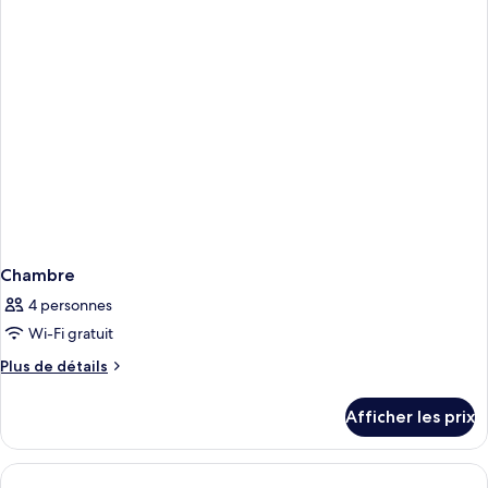
Chambre
4 personnes
Wi-Fi gratuit
Plus
Plus de détails
de
détails
Afficher les prix
pour
Chambre