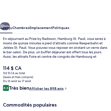
Prize
by
Radisson,
cédent
Suivant
Hamburg
90+
Aperçu
Chambres
Emplacement
Politiques
St.
En séjournant au Prize by Radisson, Hamburg St. Pauli, vous serez à
Pauli
moins de quinze minutes à pied d’attraits comme Reeperbahn et
Jetées St. Pauli. Vous pouvez vous reposer en sirotant un verre dans
le bar-salon. De plus, un buffet déjeuner est offert tous les jours.
Aussi, les attraits Foire et centre de congrès de Hambourg et
Elbphilharmonie (salle de concerts) se trouvent à seulement
5 minutes en voiture. Les autres voyageurs apprécient vraiment le
Le
114 $ CA
personnel serviable. L’hébergement se situe à quelques minutes de
prix
122 $ CA au total
marche du transport en commun : Station S-Bahn Reeperbahn se
actuel
(taxes et frais compris)
trouve à 4 minutes et Station S-Bahn Königstrasse est à 10 minutes.
Buffet déjeuner servi tous les jours e
est
Du 16 août au 17 août
de 114 $ CA
Avis
Très bien
8,4
Afficher les 898 avis
8,4 sur 10 –
Commodités populaires