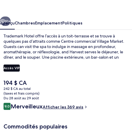
Hotel
cédent
Suivant
91+
Aperçu
Chambres
Emplacement
Politiques
Trademark Hotel offre l’accès à un toit-terrasse et se trouve à
quelques pas d’attraits comme Centre commercial Village Market.
Guests can visit the spa to indulge in massage en profondeur,
aromathérapie, or réflexologie, and Harvest serves le déjeuner, le
dîner, and le souper. Une piscine extérieure, un bar-salon et un
centre d’entraînement physique ouvert en tout temps comptent
parmi les autres caractéristiques. Les autres voyageurs apprécient
Accès VIP
vraiment le personnel serviable.
Le
194 $ CA
Piscine extérieure, accès possible de 6 
prix
242 $ CA au total
actuel
(taxes et frais compris)
est
Du 28 août au 29 août
de 194 $ CA
Avis
Merveilleux
9,0
Afficher les 369 avis
9,0 sur 10 –
Commodités populaires