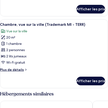
chambre :
de
Chambre
détails
Afficher les prix
pour
(Trademark
Chambre
MI
(Trademark
Afficher
Une chambre d’hôtel avec deux lits, u
-
6
MI
Chambre, vue sur la ville (Trademark MI - TERR)
toutes
EXDX)
-
Vue sur la ville
EXDX)
les
20 m²
photos
pour
1 chambre
ce
2 personnes
type
2 lits jumeaux
de
Wi-Fi gratuit
chambre :
Plus
Plus de détails
Chambre,
de
vue
détails
Afficher les prix
sur
pour
Chambre,
la
vue
Hébergements similaires
ville
sur
(Trademark
la
Sarova Stanley Hotel, Nairobi
Radisson
ville
MI