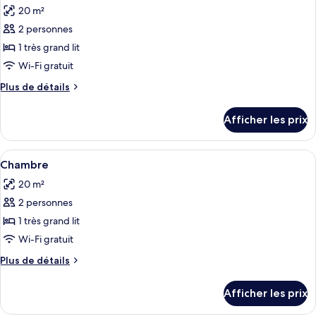
20 m²
les
2 personnes
photos
pour
1 très grand lit
ce
Wi-Fi gratuit
type
Plus
Plus de détails
de
de
chambre :
détails
Afficher les prix
pour
Chambre,
Chambre,
1
1
Afficher
Deux personnes sont assises sur des ch
très
7
très
Chambre
toutes
grand
grand
20 m²
lit
les
lit
(Trademark)
2 personnes
photos
(Trademark)
pour
1 très grand lit
ce
Wi-Fi gratuit
type
Plus
Plus de détails
de
de
chambre :
détails
Afficher les prix
pour
Chambre
Chambre