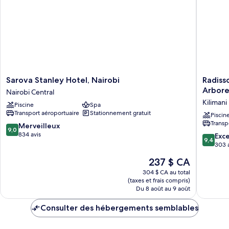
(Trademark
-
MI
TERR)
-
TERR)
Sarova
Radisso
Sarova Stanley Hotel, Nairobi
Radiss
Stanley
Blu
Arbor
Nairobi Central
Hotel,
Hotel
Kilimani
Piscine
Spa
Nairobi
&
Transport aéroportuaire
Stationnement gratuit
Nairobi
Residen
Piscin
Transp
Central
Nairobi
9.0
Merveilleux
9,0
Arbore
sur
834 avis
9.4
Exc
9,4
Kilimani
10,
sur
303 
Merveilleux,
10,
Le
237 $ CA
834 avis
Exceptio
prix
303 avis
304 $ CA au total
est
(taxes et frais compris)
de
Du 8 août au 9 août
237 $ CA
Consulter des hébergements semblables