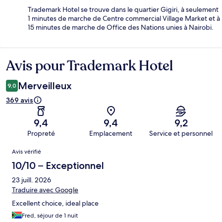
Trademark Hotel se trouve dans le quartier Gigiri, à seulement
1 minutes de marche de Centre commercial Village Market et à
15 minutes de marche de Office des Nations unies à Nairobi.
Avis pour Trademark Hotel
Avis
Merveilleux
9,0
369 avis
9,4
9,4
9,2
Propreté
Emplacement
Service et personnel
Avis
Avis vérifié
10/10 – Exceptionnel
23 juill. 2026
Traduire avec Google
Excellent choice, ideal place
Fred, séjour de 1 nuit