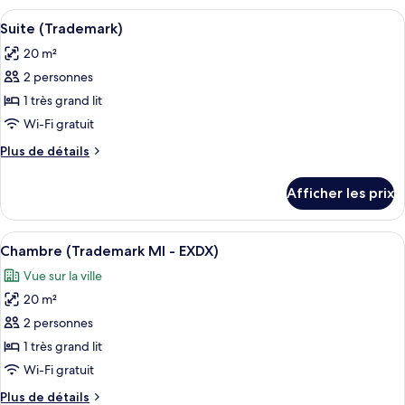
Afficher
Une chambre d’hôtel moderne avec un 
6
Suite (Trademark)
toutes
20 m²
les
2 personnes
photos
pour
1 très grand lit
ce
Wi-Fi gratuit
type
Plus
Plus de détails
de
de
chambre :
détails
Afficher les prix
pour
Suite
Suite
(Trademark)
(Trademark)
Afficher
Une chambre d’hôtel moderne avec un 
6
Chambre (Trademark MI - EXDX)
toutes
Vue sur la ville
les
20 m²
photos
pour
2 personnes
ce
1 très grand lit
type
Wi-Fi gratuit
de
Plus
Plus de détails