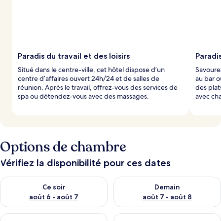
Paradis du travail et des loisirs
Paradi
Situé dans le centre-ville, cet hôtel dispose d’un
Savourez
centre d’affaires ouvert 24h/24 et de salles de
au bar o
réunion. Après le travail, offrez-vous des services de
des plat
spa ou détendez-vous avec des massages.
avec ch
Options de chambre
Vérifiez la disponibilité pour ces dates
Vérifier la disponibilité pour ce soir août 6 - août 7
Vérifier la disponibilité pour 
Ce soir
Demain
août 6 - août 7
août 7 - août 8
Vérifier la disponibilité pour cette fin de semaine août 7 - aoû
Vérifier la disponibilité pour 