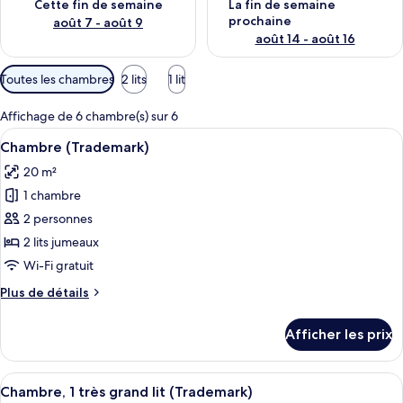
Cette fin de semaine
La fin de semaine
prochaine
août 7 - août 9
août 14 - août 16
Filtres
Toutes les chambres
2 lits
1 lit
disponibles
pour
Affichage de 6 chambre(s) sur 6
les
Afficher
Une chambre d’hôtel avec deux lits, un
6
Chambre (Trademark)
chambres
toutes
20 m²
les
1 chambre
photos
pour
2 personnes
ce
2 lits jumeaux
type
Wi-Fi gratuit
de
Plus
Plus de détails
chambre :
de
Chambre
détails
Afficher les prix
pour
(Trademark)
Chambre
(Trademark)
Afficher
Une chambre d’hôtel moderne avec un 
7
Chambre, 1 très grand lit (Trademark)
toutes