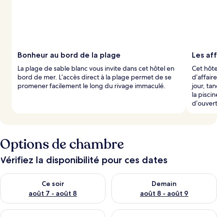
Bonheur au bord de la plage
Les af
La plage de sable blanc vous invite dans cet hôtel en
Cet hôtel
bord de mer. L’accès direct à la plage permet de se
d’affair
promener facilement le long du rivage immaculé.
jour, ta
la pisci
d’ouvert
Options de chambre
Vérifiez la disponibilité pour ces dates
Vérifier la disponibilité pour ce soir août 7 - août 8
Vérifier la disponibilité pour 
Ce soir
Demain
août 7 - août 8
août 8 - août 9
Vérifier la disponibilité pour cette fin de semaine août 7 - aoû
Vérifier la disponibilité pour 