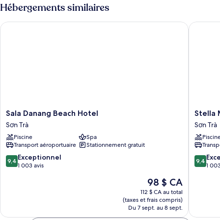
2
Hébergements similaires
chambres
chambres
Sala Danang Beach Hotel
Stella M
Sala
Stella
Sala Danang Beach Hotel
Stella
Danang
Maris
Sơn Trà
Sơn Trà
Beach
Beach
Piscine
Spa
Piscin
Hotel
Danang
Transport aéroportuaire
Stationnement gratuit
Transp
Sơn
Sơn
Trà
Trà
9.4
9.4
Exceptionnel
Exc
9,4
9,4
sur
sur
1 003 avis
1 003
10,
10,
Le
98 $ CA
Exceptionnel,
Exceptio
prix
1 003 avis
1 003 av
112 $ CA au total
est
(taxes et frais compris)
de
Du 7 sept. au 8 sept.
98 $ CA