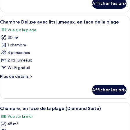
Afficher les prix
double,
pour
Chambre
vue
supérieure
Afficher
Une chambre d’hôtel avec deux lits, un
partielle
7
double,
Chambre Deluxe avec lits jumeaux, en face de la plage
toutes
sur
vue
Vue sur la plage
partielle
les
la
sur
30 m²
photos
mer
la
pour
1 chambre
mer
ce
4 personnes
type
2 lits jumeaux
de
Wi-Fi gratuit
chambre :
Plus
Plus de détails
Chambre
de
Deluxe
détails
Afficher les prix
avec
pour
Chambre
lits
Deluxe
Afficher
Une chambre d’hôtel moderne avec un g
jumeaux,
5
avec
Chambre, en face de la plage (Diamond Suite)
toutes
en
lits
Vue sur la mer
jumeaux,
les
face
en
45 m²
photos
de
face