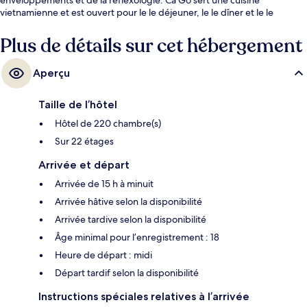
vietnamienne et est ouvert pour le le déjeuner, le le dîner et le le
souper. Parmi les points saillants figurent 2 bars-salons, un club pour
enfants gratuit et un bar attenant à la piscine. Les autres voyageurs
Plus de détails sur cet hébergement
apprécient vraiment la piscine et le personnel serviable.
Aperçu
Taille de l’hôtel
Hôtel de 220 chambre(s)
Sur 22 étages
Arrivée et départ
Arrivée de 15 h à minuit
Arrivée hâtive selon la disponibilité
Arrivée tardive selon la disponibilité
Âge minimal pour l’enregistrement : 18
Heure de départ : midi
Départ tardif selon la disponibilité
Instructions spéciales relatives à l’arrivée