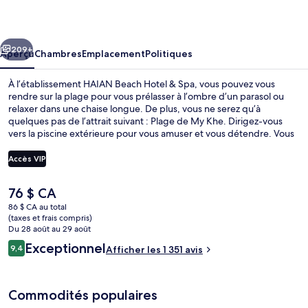
Beach
Hotel
cédent
Suivant
&
209+
Aperçu
Chambres
Emplacement
Politiques
Spa
À l’établissement HAIAN Beach Hotel & Spa, vous pouvez vous
rendre sur la plage pour vous prélasser à l’ombre d’un parasol ou
relaxer dans une chaise longue. De plus, vous ne serez qu’à
quelques pas de l’attrait suivant : Plage de My Khe. Dirigez-vous
vers la piscine extérieure pour vous amuser et vous détendre. Vous
préférez vous faire dorloter? Visitez alors le spa et profitez des
massages aux pierres chaudes, des enveloppements et de la
Accès VIP
réflexologie. Cá Gỗ sert une cuisine vietnamienne et est ouvert pour
le le déjeuner, le le dîner et le le souper. Parmi les points saillants
Le
76 $ CA
figurent 2 bars-salons, un club pour enfants gratuit et un bar
Piscine extérieure, accès possible de 6 
prix
attenant à la piscine. Les autres voyageurs apprécient vraiment la
86 $ CA au total
actuel
(taxes et frais compris)
piscine et le personnel serviable.
est
Du 28 août au 29 août
de 76 $ CA
Avis
Exceptionnel
9,4
Afficher les 1 351 avis
9,4 sur 10 –
Commodités populaires