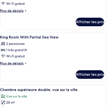
City
pour
Wi-Fi gratuit
View
ce
Plus
Plus de détails
type
de
détails
de
Afficher les prix
pour
chambre :
Twin
Twin
Room
Afficher
Une chambre d’hôtel moderne dotée d’
10
Room
With
King Room With Partial Sea View
toutes
Partial
With
2 personnes
Sea
les
Partial
View
1 très grand lit
photos
Sea
pour
Wi-Fi gratuit
View
ce
Plus
Plus de détails
type
de
détails
de
Afficher les prix
pour
chambre :
King
King
Room
Afficher
Chambre supérieure double, vue sur la vi
6
Room
With
Chambre supérieure double, vue sur la ville
toutes
Partial
With
Vue sur la ville
Sea
les
Partial
View
28 m²
photos
Sea