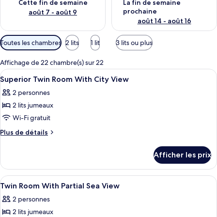
Cette fin de semaine
La fin de semaine
prochaine
août 7 - août 9
août 14 - août 16
Filtres
Toutes les chambres
2 lits
1 lit
3 lits ou plus
disponibles
pour
Affichage de 22 chambre(s) sur 22
les
Afficher
Une chambre d’hôtel avec deux lits, un
6
Superior Twin Room With City View
chambres
toutes
2 personnes
les
2 lits jumeaux
photos
pour
Wi-Fi gratuit
ce
Plus
Plus de détails
type
de
détails
de
Afficher les prix
pour
chambre :
Superior
Superior
Twin
Afficher
Une chambre d’hôtel avec deux lits, u
6
Twin
Room
Twin Room With Partial Sea View
toutes
With
Room
2 personnes
City
les
With
View
2 lits jumeaux
photos