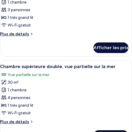
pour
1 chambre
View
ce
3 personnes
type
1 très grand lit
de
Wi-Fi gratuit
chambre :
Plus
Plus de détails
Chambre
de
supérieure
détails
Afficher les prix
double,
pour
Chambre
vue
supérieure
Afficher
Une chambre d’hôtel moderne dotée d’u
sur
5
double,
Chambre supérieure double, vue partielle sur la mer
toutes
la
vue
Vue partielle sur la mer
sur
les
ville
la
30 m²
photos
ville
pour
1 chambre
ce
4 personnes
type
1 très grand lit
de
Wi-Fi gratuit
chambre :
Plus
Plus de détails
Chambre
de
supérieure
détails