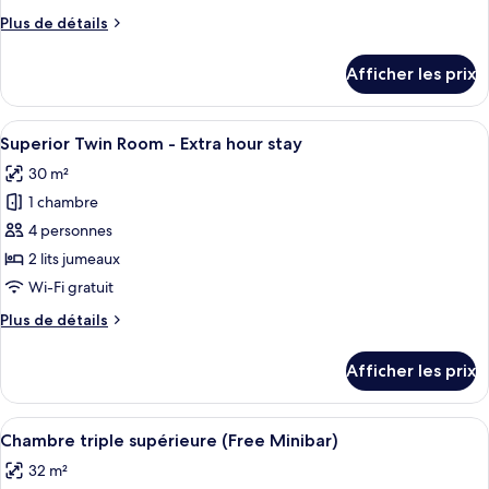
de
Plus
Plus de détails
chambre :
de
Superior
détails
Afficher les prix
pour
King
Superior
Room
King
Afficher
Une chambre d’hôtel moderne équipée d
-
5
Room
Superior Twin Room - Extra hour stay
toutes
Extra
-
30 m²
Extra
les
hour
hour
1 chambre
photos
stay
stay
pour
4 personnes
ce
2 lits jumeaux
type
Wi-Fi gratuit
de
Plus
Plus de détails
chambre :
de
Superior
détails
Afficher les prix
pour
Twin
Superior
Room
Twin
Afficher
Une chambre d’hôtel moderne équipée d
-
5
Room
Chambre triple supérieure (Free Minibar)
toutes
Extra
-
32 m²
Extra
les
hour