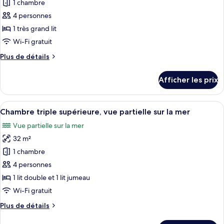
pour
la
1 chambre
de
ce
plage
la
4 personnes
plage
type
1 très grand lit
de
Wi-Fi gratuit
chambre :
Plus
Plus de détails
Chambre,
de
en
détails
Afficher les prix
face
pour
Chambre,
de
en
Afficher
Une chambre d’hôtel moderne équipée d
la
5
face
Chambre triple supérieure, vue partielle sur la mer
toutes
plage
de
Vue partielle sur la mer
la
les
(Diamond
plage
32 m²
photos
Suite)
(Diamond
pour
1 chambre
Suite)
ce
4 personnes
type
1 lit double et 1 lit jumeau
de
Wi-Fi gratuit
chambre :
Plus
Plus de détails
Chambre
de
triple
détails