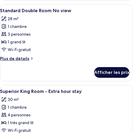
Room
Twin
Afficher
Une chambre d’hôtel moderne avec un g
No
4
Room
Standard Double Room No view
toutes
view
No
28 m²
view
les
1 chambre
photos
pour
3 personnes
ce
1 grand lit
type
Wi-Fi gratuit
de
Plus
Plus de détails
chambre :
de
Standard
détails
Afficher les prix
pour
Double
Standard
Room
Double
Afficher
Une salle de bain moderne avec une g
No
5
Room
Superior King Room - Extra hour stay
toutes
view
No
30 m²
view
les
1 chambre
photos
pour
4 personnes
ce
1 très grand lit
type
Wi-Fi gratuit