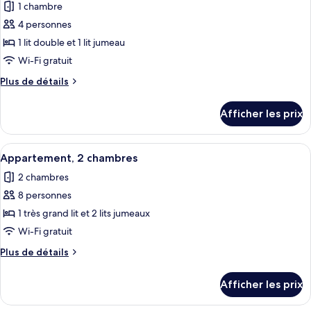
hour
1 chambre
photos
stay
stay
pour
4 personnes
ce
1 lit double et 1 lit jumeau
type
Wi-Fi gratuit
de
Plus
Plus de détails
chambre :
de
Chambre
détails
Afficher les prix
pour
triple
Chambre
supérieure
triple
Afficher
Appartement, 2 chambres | Minibar, co
(Free
6
supérieure
Appartement, 2 chambres
toutes
Minibar)
(Free
2 chambres
Minibar)
les
8 personnes
photos
pour
1 très grand lit et 2 lits jumeaux
ce
Wi-Fi gratuit
type
Plus
Plus de détails
de
de
chambre :
détails
Afficher les prix
pour
Appartement,
Appartement,
2