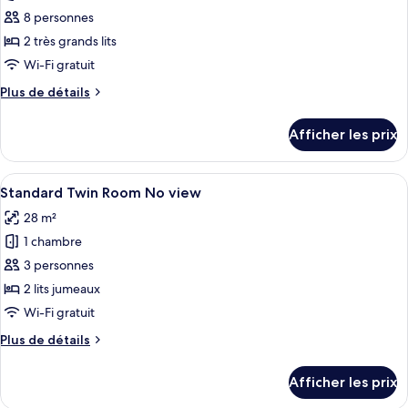
ce
8 personnes
type
2 très grands lits
de
Wi-Fi gratuit
chambre :
Plus
Plus de détails
Appartement
de
Penthouse,
détails
Afficher les prix
2
pour
Appartement
chambres
Penthouse,
Afficher
Une chambre d’hôtel moderne équipée de
4
2
Standard Twin Room No view
toutes
chambres
28 m²
les
1 chambre
photos
pour
3 personnes
ce
2 lits jumeaux
type
Wi-Fi gratuit
de
Plus
Plus de détails
chambre :
de
Standard
détails
Afficher les prix
pour
Twin
Standard