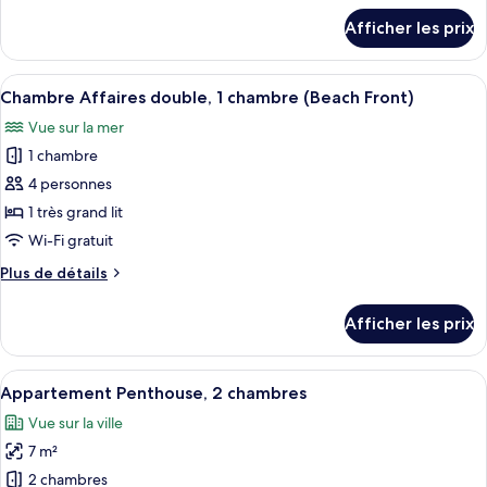
avec
détails
Afficher les prix
pour
lits
Chambre
jumeaux,
supérieure
Afficher
Une chambre d’hôtel moderne dotée d’u
vue
6
avec
Chambre Affaires double, 1 chambre (Beach Front)
toutes
partielle
lits
Vue sur la mer
jumeaux,
les
sur
vue
1 chambre
photos
la
partielle
pour
4 personnes
mer
sur
ce
la
1 très grand lit
mer
type
Wi-Fi gratuit
de
Plus
Plus de détails
chambre :
de
Chambre
détails
Afficher les prix
pour
Affaires
Chambre
double,
Affaires
Afficher
Une chambre d’hôtel moderne avec un 
1
7
double,
Appartement Penthouse, 2 chambres
toutes
chambre
1
Vue sur la ville
chambre
les
(Beach
(Beach
7 m²
photos
Front)
Front)
pour
2 chambres