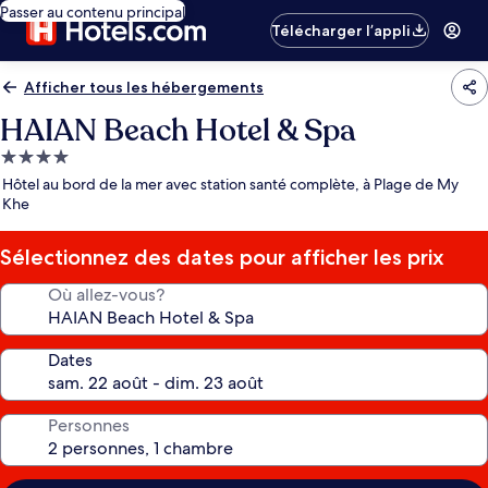
Passer au contenu principal
Télécharger l’appli
Afficher tous les hébergements
HAIAN Beach Hotel & Spa
Hébergement
4.0 étoiles
Hôtel au bord de la mer avec station santé complète, à Plage de My
Khe
Sélectionnez des dates pour afficher les prix
Où allez-vous?
Dates
Personnes