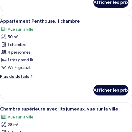
Afficher les prix
2
pour
Appartement
chambres
Penthouse,
Afficher
Un salon moderne avec un canapé, une
7
2
Appartement Penthouse, 1 chambre
toutes
chambres
Vue sur la ville
les
50 m²
photos
pour
1 chambre
ce
4 personnes
type
1 très grand lit
de
Wi-Fi gratuit
chambre :
Plus
Plus de détails
Appartement
de
Penthouse,
détails
Afficher les prix
1
pour
Appartement
chambre
Penthouse,
Afficher
Une chambre d’hôtel moderne équipée d
8
1
Chambre supérieure avec lits jumeaux, vue sur la ville
toutes
chambre
Vue sur la ville
les
28 m²
photos