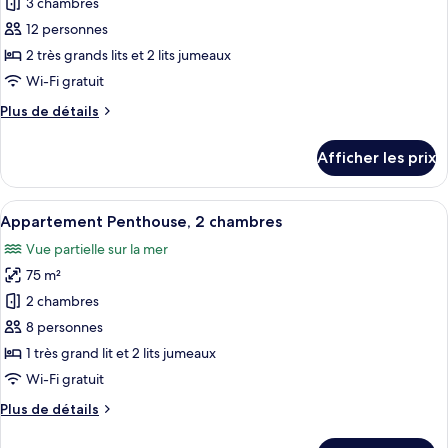
pour
3 chambres
plage
ce
12 personnes
type
2 très grands lits et 2 lits jumeaux
de
Wi-Fi gratuit
chambre :
Plus
Plus de détails
Appartement
de
Penthouse,
détails
Afficher les prix
3
pour
Appartement
chambres
Penthouse,
Afficher
Un salon moderne avec une fresque mura
6
3
Appartement Penthouse, 2 chambres
toutes
chambres
Vue partielle sur la mer
les
75 m²
photos
pour
2 chambres
ce
8 personnes
type
1 très grand lit et 2 lits jumeaux
de
Wi-Fi gratuit
chambre :
Plus
Plus de détails
Appartement
de
Penthouse,
détails