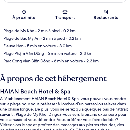
Carte
À proximité
Transport
Restaurants
Plage de My Khe
- 2 min à pied
- 0.2 km
Plage de Bac My An
- 2 min à pied
- 0.2 km
Fleuve Han
- 5 min en voiture
- 3.0 km
Plage Phạm Văn Đồng
- 6 min en voiture
- 2.3 km
Parc Công viên Biển Đông
- 6 min en voiture
- 2.3 km
À propos de cet hébergement
HAIAN Beach Hotel & Spa
À l’établissement HAIAN Beach Hotel & Spa, vous pouvez vous rendre
sur la plage pour vous prélasser à l’ombre d’un parasol ou relaxer dans
une chaise longue. De plus, vous ne serez qu’à quelques pas de l’attrait
suivant : Plage de My Khe. Dirigez-vous vers la piscine extérieure pour
vous amuser et vous détendre. Vous préférez vous faire dorloter?
Visitez alors le spa et profitez des massages aux pierres chaudes, des
enveloppements et de la réflexologie. Cá Gỗ sert une cuisine