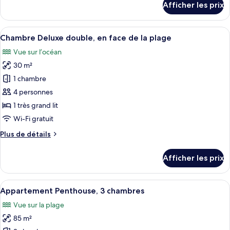
Afficher les prix
supérieure,
pour
Chambre
vue
triple
Afficher
Une chambre d’hôtel moderne avec un g
partielle
6
supérieure,
Chambre Deluxe double, en face de la plage
toutes
sur
vue
Vue sur l’océan
partielle
les
la
sur
30 m²
photos
mer
la
pour
1 chambre
mer
ce
4 personnes
type
1 très grand lit
de
Wi-Fi gratuit
chambre :
Plus
Plus de détails
Chambre
de
Deluxe
détails
Afficher les prix
double,
pour
Chambre
en
Deluxe
Afficher
Appartement Penthouse, 3 chambres | 
face
8
double,
Appartement Penthouse, 3 chambres
toutes
de
en
Vue sur la plage
face
les
la
de
85 m²
photos
plage
la