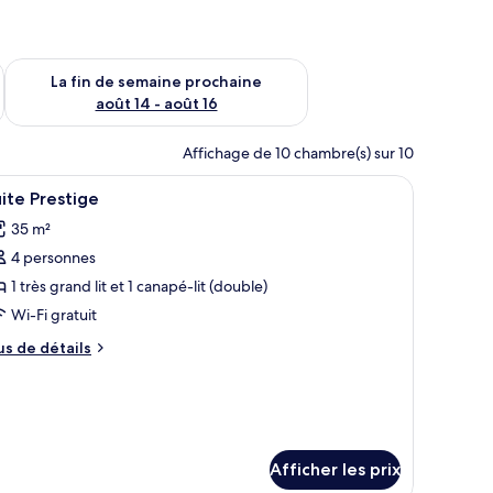
n de semaine août 7 - août 9
Vérifier la disponibilité pour la fin de semaine prochaine août 
La fin de semaine prochaine
août 14 - août 16
Affichage de 10 chambre(s) sur 10
n bureau avec un ordinateur portable, une chaise jaune et une table ronde or
fficher
Une chambre d’hôtel avec un lit, un téléviseur
5
ite Prestige
outes
35 m²
s
4 personnes
hotos
our
1 très grand lit et 1 canapé-lit (double)
e
Wi-Fi gratuit
ype
us
us de détails
e
e
hambre :
tails
ur
uite
ite
restige
estige
Afficher les prix