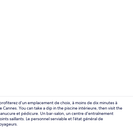
Piscine intér
profiterez d’un emplacement de choix, à moins de dix minutes à
Cannes. You can take a dip in the piscine intérieure, then visit the
nucure et pédicure. Un bar-salon, un centre d’entraînement
Restauration 
nts saillants. Le personnel serviable et l’état général de
voyageurs.