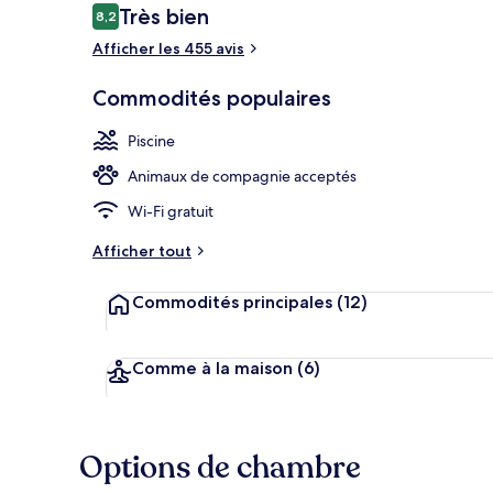
Avis
Très bien
8,2
8,2 sur 10 –
Afficher les 455 avis
Coin salon du
Commodités populaires
Piscine
Animaux de compagnie acceptés
Wi-Fi gratuit
Afficher tout
Commodités principales
(12)
Comme à la maison
(6)
Options de chambre