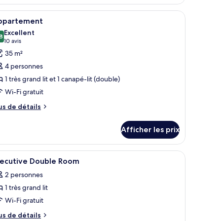
’un lit, d’un canapé, d’un coin repas et d’une kitchenette.
fficher
Un salon moderne avec un téléviseur à écran p
7
ppartement
outes
Excellent
s
8
8,8 sur 10
(10 avis)
10 avis
hotos
35 m²
our
4 personnes
e
1 très grand lit et 1 canapé-lit (double)
ype
Wi-Fi gratuit
e
hambre :
us
us de détails
e
ppartement
tails
Afficher les prix
ur
partement
évision par câble
fficher
Une chambre d’hôtel avec un lit, un bureau, u
2
xecutive Double Room
outes
2 personnes
s
1 très grand lit
hotos
our
Wi-Fi gratuit
e
us
us de détails