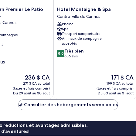
Hotel
n Premier Le Patio
Hotel Montaigne & Spa
Montaigne
s
Centre-ville de Cannes
&
de Cannes
Piscine
Spa
Spa
Centre-
Transport aéroportuaire
 compagnie
ville
Animaux de compagnie
de
acceptés
nt
Cannes
8.0
Très bien
8,0
sur
536 avis
10,
eux
Très
bien,
Le
Le
236 $ CA
171 $ CA
536 avis
prix
prix
271 $ CA au total
199 $ CA au total
est
est
(taxes et frais compris)
(taxes et frais compris)
de
de
Du 29 août au 30 août
Du 30 août au 31 août
236 $ CA
171 $ CA
Consulter des hébergements semblables
x réductions et avantages admissibles.
 d’aventures!