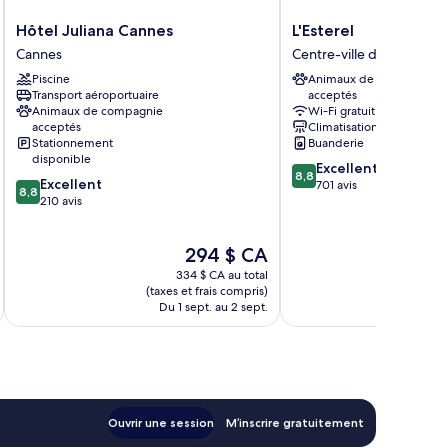
Hôtel
L'Esterel
Hôtel Juliana Cannes
L'Esterel
Juliana
Centre-
Cannes
Centre-ville de Cannes
Cannes
ville
Piscine
Animaux de compagnie
Cannes
de
Transport aéroportuaire
acceptés
Cannes
Animaux de compagnie
Wi-Fi gratuit
acceptés
Climatisation
Stationnement
Buanderie
disponible
8.8
Excellent
8,8
8.8
Excellent
sur
701 avis
8,8
sur
210 avis
10,
10,
Excellent,
Excellent,
701 avis
Le
294 $ CA
210 avis
prix
334 $ CA au total
est
(taxes et frais compris)
(taxe
de
Du 1 sept. au 2 sept.
Du
294 $ CA
Ouvrir une session
M’inscrire gratuitement