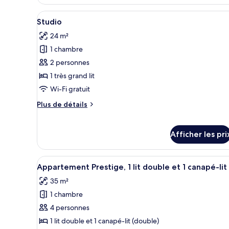
Chambre
exécutive
Afficher
Coffre-fort, bureau, rideaux d
8
double
Studio
toutes
24 m²
les
1 chambre
photos
pour
2 personnes
ce
1 très grand lit
type
Wi-Fi gratuit
de
Plus
Plus de détails
chambre :
de
Studio
détails
pour
Afficher les pri
Studio
Afficher
Appartement Prestige, 1 lit doub
10
Appartement Prestige, 1 lit double et 1 canapé-lit
toutes
35 m²
les
1 chambre
photos
pour
4 personnes
ce
1 lit double et 1 canapé-lit (double)