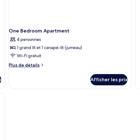
t
d
dé
d
po
c
Ex
E
Do
D
R
One Bedroom Apartment
R
4 personnes
1 grand lit et 1 canapé-lit (jumeau)
Wi-Fi gratuit
Plus
Plus de détails
de
détails
x
Afficher les prix
pour
One
Bedroom
Apartment