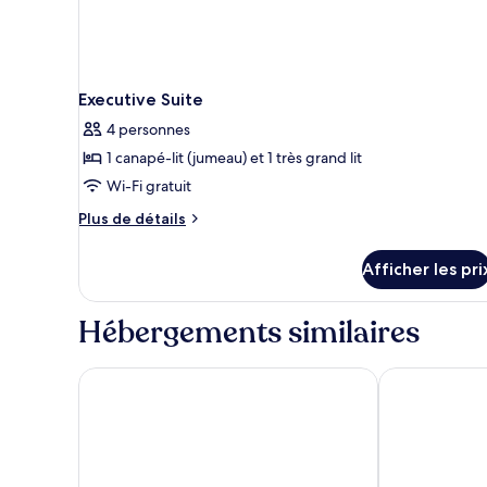
Executive Suite
4 personnes
1 canapé-lit (jumeau) et 1 très grand lit
Wi-Fi gratuit
Plus
Plus de détails
de
détails
Afficher les pri
pour
Executive
Suite
Hébergements similaires
Residéal Premium Cannes
Best Western 