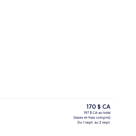
ieure
Réception
Le
170 $ CA
prix
197 $ CA au total
actuel
(taxes et frais compris)
en plein air
Façade de l’hébergement – soirée/nu
est
Du 1 sept. au 2 sept.
de 170 $ CA