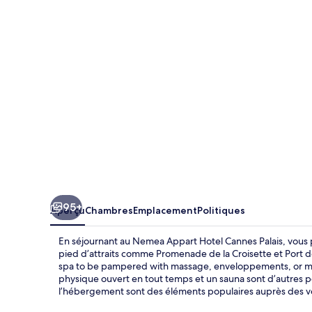
Appart
Hotel
Cannes
Palais
95+
Aperçu
Chambres
Emplacement
Politiques
En séjournant au Nemea Appart Hotel Cannes Palais, vous 
pied d’attraits comme Promenade de la Croisette et Port de 
spa to be pampered with massage, enveloppements, or ma
physique ouvert en tout temps et un sauna sont d’autres poi
l’hébergement sont des éléments populaires auprès des 