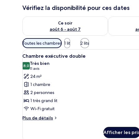
Vérifiez la disponibilité pour ces dates
Vérifier la disponibilité pour ce soir août 6 - août 7
Vérifier la di
Ce soir
août 6 - août 7
a
Filtres
Toutes les chambres
1 lit
2 lits
disponibles
Afficher
Coffre-fort, bureau, rideaux d
pour
5
Chambre exécutive double
toutes
les
Très bien
les
8,0
chambres
8,0 sur 10
(11 avis)
11 avis
photos
24 m²
pour
1 chambre
ce
2 personnes
type
1 très grand lit
de
Wi-Fi gratuit
chambre :
Chambre
Plus
Plus de détails
exécutive
de
détails
double
Afficher les pri
pour