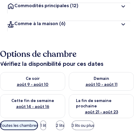
Commodités principales
(12)
Comme à la maison
(6)
Options de chambre
Vérifiez la disponibilité pour ces dates
Vérifier la disponibilité pour ce soir août 9 - août 10
Vérifier la disponibilité pour 
Ce soir
Demain
août 9 - août 10
août 10 - août 11
Vérifier la disponibilité pour cette fin de semaine août 14 - aoû
Vérifier la disponibilité pour 
Cette fin de semaine
La fin de semaine
prochaine
août 14 - août 16
août 21 - août 23
Filtres
Toutes les chambres
1 lit
2 lits
3 lits ou plus
disponibles