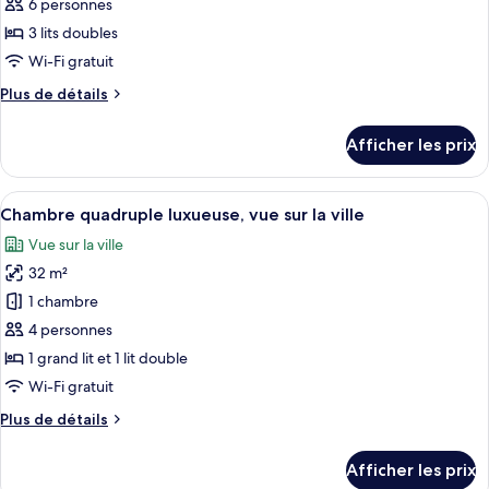
ce
la
6 personnes
tour
type
3 lits doubles
de
Wi-Fi gratuit
chambre :
Plus
Plus de détails
Chambre
de
familiale,
détails
Afficher les prix
vue
pour
Chambre
sur
familiale,
Afficher
Une chambre d’hôtel avec deux lits, un
la
7
vue
Chambre quadruple luxueuse, vue sur la ville
toutes
ville
sur
Vue sur la ville
la
les
ville
32 m²
photos
pour
1 chambre
ce
4 personnes
type
1 grand lit et 1 lit double
de
Wi-Fi gratuit
chambre :
Plus
Plus de détails
Chambre
de
quadruple
détails
Afficher les prix
luxueuse,
pour