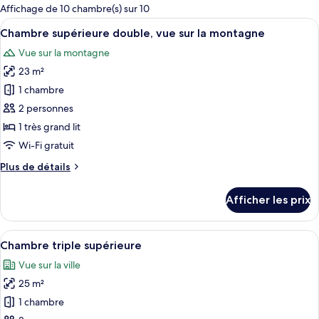
pour
Affichage de 10 chambre(s) sur 10
les
Afficher
Une chambre d’hôtel avec un grand lit,
11
Chambre supérieure double, vue sur la montagne
chambres
toutes
Vue sur la montagne
les
23 m²
photos
pour
1 chambre
ce
2 personnes
type
1 très grand lit
de
Wi-Fi gratuit
chambre :
Plus
Plus de détails
Chambre
de
supérieure
détails
Afficher les prix
double,
pour
Chambre
vue
supérieure
Afficher
Une chambre d’hôtel avec deux lits, un
sur
6
double,
Chambre triple supérieure
toutes
la
vue
Vue sur la ville
sur
les
montagne
la
25 m²
photos
montagne
pour
1 chambre