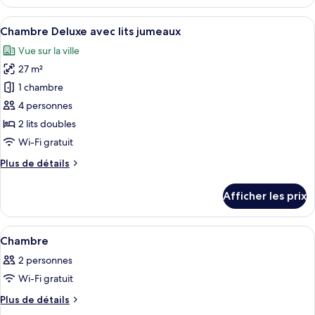
Chambre
vue
Standard
Afficher
Une chambre d’hôtel avec deux lits, un
sur
8
double,
Chambre Deluxe avec lits jumeaux
toutes
la
vue
Vue sur la ville
sur
les
ville
la
27 m²
photos
ville
pour
1 chambre
ce
4 personnes
type
2 lits doubles
de
Wi-Fi gratuit
chambre :
Plus
Plus de détails
Chambre
de
Deluxe
détails
Afficher les prix
avec
pour
Chambre
lits
Deluxe
Afficher
Une chambre d’hôtel avec deux lits, un
jumeaux
13
avec
Chambre
toutes
lits
2 personnes
jumeaux
les
Wi-Fi gratuit
photos
pour
Plus
Plus de détails
de
ce