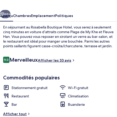
Boutique
Hotel
cédent
Suivant
60+
Aperçu
Chambres
Emplacement
Politiques
En séjournant au Rosabella Boutique Hotel, vous serez à seulement
cinq minutes en voiture d’attraits comme Plage de My Khe et Fleuve
Han. Vous pouvez vous reposer en sirotant un verre au bar-salon, et
le restaurant est idéal pour manger une bouchée. Parmi les autres
points saillants figurent casse-croûte/charcuterie, terrasse et jardin.
Avis
Merveilleux
9,0
Afficher les 33 avis
9,0 sur 10 –
Chambre Standard double, vue sur la vi
Commodités populaires
Stationnement gratuit
Wi-Fi gratuit
Restaurant
Climatisation
Bar
Buanderie
Afficher tout