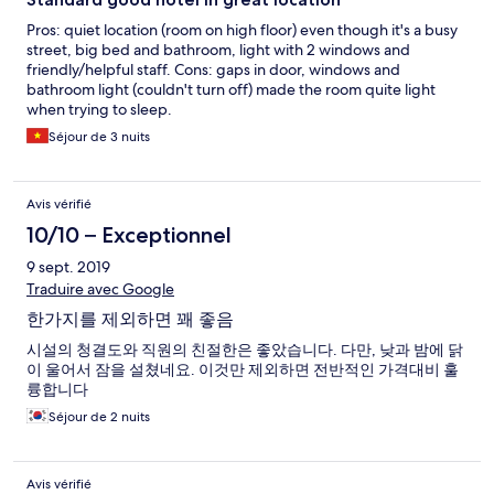
Pros: quiet location (room on high floor) even though it's a busy
street, big bed and bathroom, light with 2 windows and
friendly/helpful staff. Cons: gaps in door, windows and
bathroom light (couldn't turn off) made the room quite light
when trying to sleep.
Séjour de 3 nuits
Avis vérifié
10/10 – Exceptionnel
9 sept. 2019
Traduire avec Google
한가지를 제외하면 꽤 좋음
시설의 청결도와 직원의 친절한은 좋았습니다. 다만, 낮과 밤에 닭
이 울어서 잠을 설쳤네요. 이것만 제외하면 전반적인 가격대비 훌
륭합니다
Séjour de 2 nuits
Avis vérifié