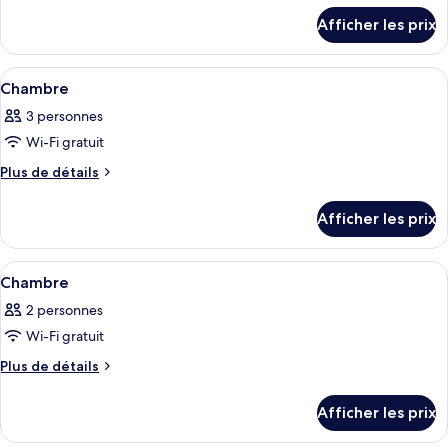
détails
type
Afficher les prix
pour
de
Chambre
chambre :
Afficher
Une chambre d’hôtel avec deux lits, une
6
Chambre
Chambre
toutes
3 personnes
les
Wi-Fi gratuit
photos
pour
Plus
Plus de détails
de
ce
détails
type
Afficher les prix
pour
de
Chambre
chambre :
Afficher
Une chambre d’hôtel avec un grand lit,
10
Chambre
Chambre
toutes
2 personnes
les
Wi-Fi gratuit
photos
pour
Plus
Plus de détails
de
ce
détails
type
Afficher les prix
pour
de
Chambre