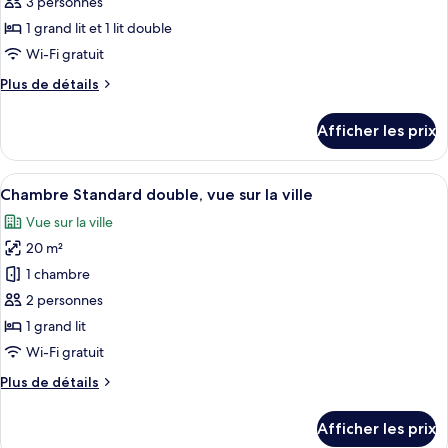
ce
3 personnes
type
1 grand lit et 1 lit double
de
Wi-Fi gratuit
chambre :
Plus
Plus de détails
Chambre
de
triple
détails
Afficher les prix
supérieure
pour
Chambre
triple
Afficher
Une chambre d’hôtel avec un grand lit,
8
supérieure
Chambre Standard double, vue sur la ville
toutes
Vue sur la ville
les
20 m²
photos
pour
1 chambre
ce
2 personnes
type
1 grand lit
de
Wi-Fi gratuit
chambre :
Plus
Plus de détails
Chambre
de
Standard
détails
Afficher les prix
double,
pour