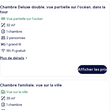
chambre :
Afficher
Une chambre d’hôtel avec un grand lit,
10
Chambre
Chambre Deluxe double, vue partielle sur l'océan, dans la
toutes
tour
les
Vue partielle sur l’océan
photos
32 m²
pour
1 chambre
ce
type
2 personnes
de
1 grand lit
chambre :
Wi-Fi gratuit
Chambre
Plus
Plus de détails
Deluxe
de
double,
détails
Afficher les prix
pour
vue
Chambre
partielle
Deluxe
Afficher
Une chambre d’hôtel avec deux lits, un
sur
7
double,
Chambre familiale, vue sur la ville
toutes
l'océan,
vue
Vue sur la ville
partielle
les
dans
sur
35 m²
photos
la
l'océan,
pour
1 chambre
tour
dans