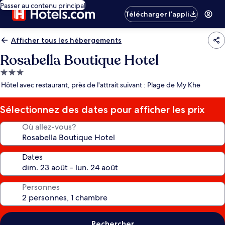
Passer au contenu principal
Télécharger l’appli
Afficher tous les hébergements
Rosabella Boutique Hotel
Hébergement
3.0 étoiles
Hôtel avec restaurant, près de l'attrait suivant : Plage de My Khe
Sélectionnez des dates pour afficher les prix
Où allez-vous?
Dates
Personnes
Rechercher