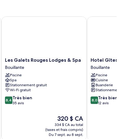
Les Galets Rouges Lodges & Spa
Hotel Gîtes Couleur Ca
Les
Hotel
Les Galets Rouges Lodges & Spa
Hotel Gîtes Couleur
Galets
Gîtes
Bouillante
Bouillante
Rouges
Couleur
Piscine
Piscine
Lodges
Caraïbes
Spa
Cuisine
&
Bouillante
Stationnement gratuit
Buanderie
Spa
Wi-Fi gratuit
Stationnement gratuit
Bouillante
8.4
8.0
Très bien
Très bien
8,4
8,0
sur
sur
35 avis
12 avis
10,
10,
Très
Très
Le
320 $ CA
bien,
bien,
prix
334 $ CA au total
35 avis
12 avis
est
(taxes et frais compris)
de
Du 7 sept. au 8 sept.