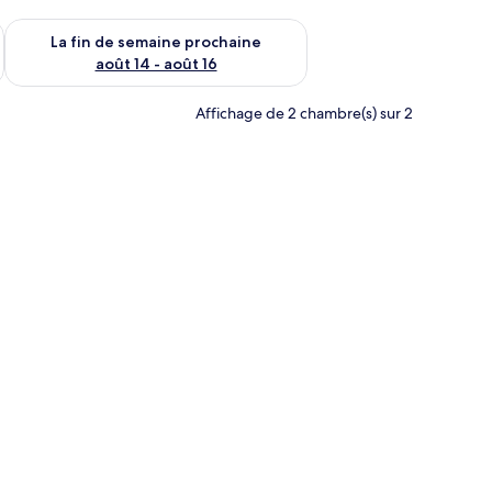
n de semaine août 7 - août 9
Vérifier la disponibilité pour la fin de semaine prochaine août 
La fin de semaine prochaine
août 14 - août 16
Affichage de 2 chambre(s) sur 2
l.
érateur, vue sur la mer | Literie de qualité, système d’insonorisation, fer et p