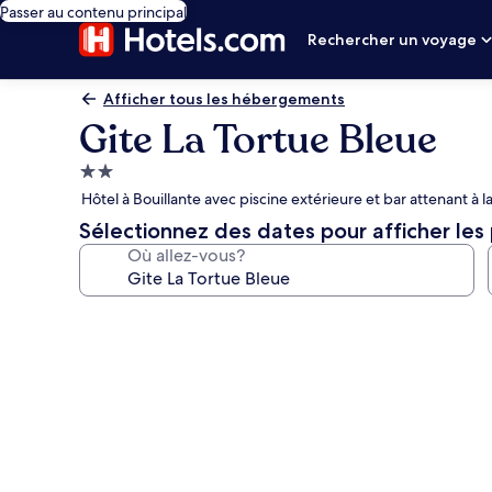
Passer au contenu principal
Rechercher un voyage
Afficher tous les hébergements
Gite La Tortue Bleue
Hébergement
2.0 étoiles
Hôtel à Bouillante avec piscine extérieure et bar attenant à l
Sélectionnez des dates pour afficher les 
Où allez-vous?
Galerie
de
photos
de
l’hébergement
Gite