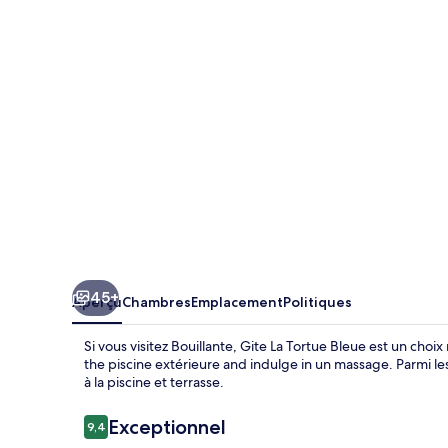
La
Tortue
Bleue
45+
Aperçu
Chambres
Emplacement
Politiques
Si vous visitez Bouillante, Gite La Tortue Bleue est un cho
the piscine extérieure and indulge in un massage. Parmi les 
à la piscine et terrasse.
Avis
Exceptionnel
9,4
9,4 sur 10 –