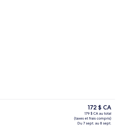
Deluxe, 2 chambres, non-fumeur, vue sur la mer | Terrasse/patio
Chambre Deluxe, 1 très grand lit, réfri
Le
172 $ CA
prix
179 $ CA au total
actuel
(taxes et frais compris)
Extérieur
est
Du 7 sept. au 8 sept.
de 172 $ CA