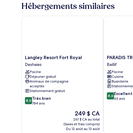
fumeur,
2
Hébergements similaires
vue
chambres,
non-
sur
Langley Resort Fort Royal
PARADIS TROP
fumeur,
la
vue
mer
sur
la
mer
Langley
PARADIS
Langley Resort Fort Royal
PARADIS TR
Resort
TROPICAL
Deshaies
Baillif
Fort
appart'hotel
Piscine
Piscine
Royal
Baillif
Déjeuner gratuit
Cuisine
Deshaies
Animaux de compagnie
Buanderie
acceptés
Stationnemen
Stationnement gratuit
8.6
Excellent
8,6
8.0
Très bien
sur
63 avis
8,0
sur
784 avis
10,
10,
Excellent,
Le
249 $ CA
Très
63 avis
prix
bien,
261 $ CA au total
est
(taxes et frais compris)
784 avis
de
Du 12 août au 13 août