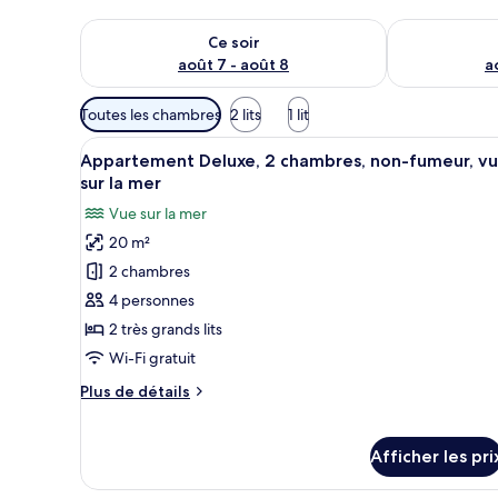
Vérifier la disponibilité pour ce soir août 7 - août 8
Vérifier la di
Ce soir
août 7 - août 8
a
Filtres
Toutes les chambres
2 lits
1 lit
disponibles
Afficher
Une chambre bien rangée, avec 
pour
11
Appartement Deluxe, 2 chambres, non-fumeur, v
toutes
les
sur la mer
les
chambres
Vue sur la mer
photos
20 m²
pour
2 chambres
ce
type
4 personnes
de
2 très grands lits
chambre :
Wi-Fi gratuit
Appartement
Plus
Plus de détails
Deluxe,
de
2
détails
pour
chambres,
Afficher les pri
Appartement
non-
Deluxe,