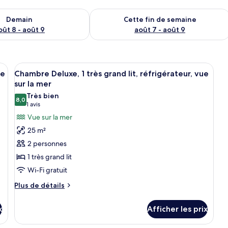
sponibilité pour demain août 8 - août 9
Vérifier la disponibilité pour cette fi
Demain
Cette fin de semaine
oût 8 - août 9
août 7 - août 9
un lit, une table de chevet dotée d’une lampe et un élément décoratif mura
Afficher
Chambre Deluxe, 1 très grand lit, réfrig
12
ue
Chambre Deluxe, 1 très grand lit, réfrigérateur, vue
toutes
sur la mer
les
Très bien
8,0
photos
8,0 sur 10
(1 avis)
1 avis
pour
Vue sur la mer
ce
25 m²
type
2 personnes
de
1 très grand lit
chambre :
Wi-Fi gratuit
Chambre
Deluxe,
Plus
Plus de détails
de
1
détails
très
x
Afficher les prix
pour
grand
Chambre