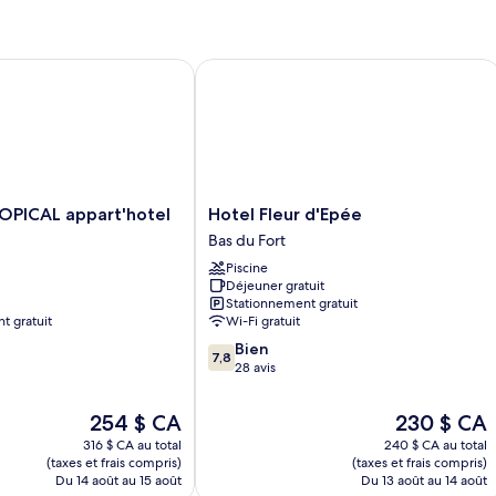
lit,
Deluxe,
1
réfrigérateur,
très
vue
grand
ICAL appart'hotel
Hotel Fleur d'Epée
sur
lit,
réfrigérateur,
la
vue
mer
sur
la
mer
Hotel
OPICAL appart'hotel
Hotel Fleur d'Epée
Fleur
Bas du Fort
d'Epée
Piscine
Bas
Déjeuner gratuit
du
Stationnement gratuit
Fort
t gratuit
Wi-Fi gratuit
7.8
Bien
7,8
sur
28 avis
10,
Bien,
Le
Le
254 $ CA
230 $ CA
28 avis
prix
prix
316 $ CA au total
240 $ CA au total
est
est
(taxes et frais compris)
(taxes et frais compris)
de
de
Du 14 août au 15 août
Du 13 août au 14 août