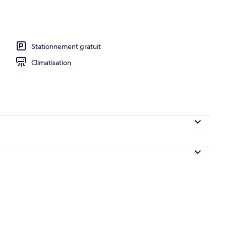
e, 1 très grand lit, réfrigérateur, vue sur la mer | Literie de qualité, système 
Stationnement gratuit
Climatisation