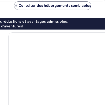
254 $ CA
230 $ CA
Consulter des hébergements semblables
x réductions et avantages admissibles.
 d’aventures!