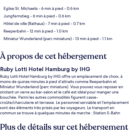
Eglise St. Michaelis
- 6 min à pied
- 0.6 km
Jungfernstieg
- 6 min à pied
- 0.6 km
Hôtel de ville (Rathaus)
- 7 min à pied
- 0.7 km
Reeperbahn
- 12 min à pied
- 1.0 km
Miniatur Wunderland (parc miniature)
- 13 min à pied
- 1.1 km
À propos de cet hébergement
Ruby Lotti Hotel Hamburg by IHG
Ruby Lotti Hotel Hamburg by IHG offre un emplacement de choix, à
moins de quinze minutes à pied d’attraits comme Reeperbahn et
Miniatur Wunderland (parc miniature). Vous pouvez vous reposer en
sirotant un verre au bar-salon et le café est idéal pour manger une
bouchée. Parmi les autres commodités figurent casse-
croûte/charcuterie et terrasse. Le personnel serviable et l’emplacement
sont des éléments très prisés par les voyageurs. Le transport en
commun se trouve à quelques minutes de marche : Station S-Bahn
Stadthausbrücke se trouve à 3 minutes et Station U-Bahn Rodingsmarkt
est à 5 minutes.
Plus de détails sur cet hébergement