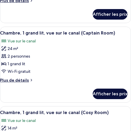
Plus
Plus de détails
de
de
chambre :
détails
Afficher les prix
pour
Chambre
Chambre
(Rubys
(Rubys
Afficher
Chambre, 1 grand lit, vue sur le canal
Choice
6
Choice
Chambre, 1 grand lit, vue sur le canal (Captain Room)
toutes
Upgraded)
Upgraded)
Vue sur le canal
les
24 m²
photos
pour
2 personnes
ce
1 grand lit
type
Wi-Fi gratuit
de
Plus
Plus de détails
chambre :
de
Chambre,
détails
Afficher les prix
pour
1
Chambre,
grand
1
Afficher
Literie de qualité, coffre-fort, bureau
lit,
6
grand
Chambre, 1 grand lit, vue sur le canal (Cosy Room)
toutes
vue
lit,
Vue sur le canal
vue
les
sur
sur
14 m²
photos
le