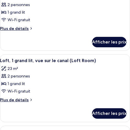
le
pour
2 personnes
canal
canal
ce
(Captain
(Captain
1 grand lit
Room)
type
Room)
Wi-Fi gratuit
de
Plus
Plus de détails
chambre :
de
Chambre,
détails
Afficher les prix
pour
1
Chambre,
grand
1
Afficher
Literie de qualité, coffre-fort, bureau
lit,
7
grand
Loft, 1 grand lit, vue sur le canal (Loft Room)
toutes
vue
lit,
23 m²
vue
les
sur
sur
2 personnes
photos
le
le
pour
1 grand lit
canal
canal
ce
(Cosy
(Cosy
Wi-Fi gratuit
Room)
type
Room)
Plus
Plus de détails
de
de
chambre :
détails
Afficher les prix
pour
Loft,
Loft,
1
1
Afficher
Literie de qualité, coffre-fort, bureau