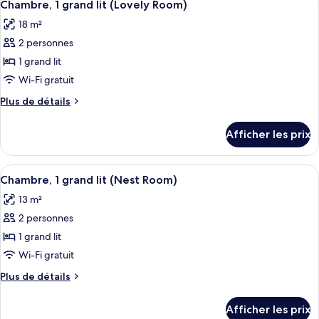
grand
9
grand
Chambre, 1 grand lit (Lovely Room)
toutes
lit,
lit,
18 m²
vue
les
vue
sur
2 personnes
photos
sur
le
pour
1 grand lit
le
canal
ce
(Loft
Wi-Fi gratuit
canal
Room)
type
(Loft
Plus
Plus de détails
de
de
Room)
chambre :
détails
Afficher les prix
pour
Chambre,
Chambre,
1
1
Afficher
Literie de qualité, coffre-fort, bureau
grand
7
grand
Chambre, 1 grand lit (Nest Room)
toutes
lit
lit
13 m²
(Lovely
les
(Lovely
Room)
2 personnes
photos
Room)
pour
1 grand lit
ce
Wi-Fi gratuit
type
Plus
Plus de détails
de
de
chambre :
détails
Afficher les prix
pour