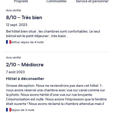
Propreté
Commodités
Service et personnel
Avis
Avis vérifié
8/10 – Très bien
12 sept. 2023
Bel hôtel bien situé , les chambres sont confortables. Le seul
bémol est le petit déjeuner , très basic .
Arthur, séjour de 4 nuits
Avis vérifié
2/10 – Médiocre
7 août 2023
Hôtel à déconseiller
Grosse déception. Nous ne reviendrons pas dans cet hôtel. 1-
nous avons réservé une chambre avec vue sur canal comme sur
la photo. Nous avons hérité d'une vue sur rue bruyante.
L'insonorisation est nulle. Nous avions l'impression que la fenêtre
était ouverte ! Nous avons réclamé la chambre attendue mais il
nous a été répondu " ne pas se fier aux photos". Nous le faisons
Séjour de 3 nuits
à chaque fois sans souci, sauf ici. Si nous voulions vue canal, OK