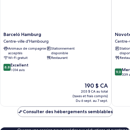
Barceló
Novotel
Barceló Hamburg
Novote
Hamburg
Hambur
Centre-ville d'Hambourg
Centre-
Centre-
Central
Animaux de compagnie
Stationnement
Stati
ville
Station
acceptés
disponible
dispon
d'Hambourg
Centre-
Wi-Fi gratuit
Restaurant
Restau
ville
8.8
Excellent
d'Hamb
8,8
9.0
Mer
sur
1 014 avis
9,0
sur
339 a
10,
10,
Excellent,
Le
190 $ CA
Merveill
1 014 avis
prix
339 avis
203 $ CA au total
est
(taxes et frais compris)
de
Du 6 sept. au 7 sept.
190 $ CA
Consulter des hébergements semblables
Ouvrez une session pour accéder aux réductions et avantages