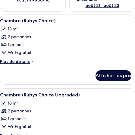
août 14 - août 16
août 21 - août 23
Afficher
Literie de qualité, coffre-fort, bureau
6
Chambre (Rubys Choice)
toutes
13 m²
les
2 personnes
photos
pour
1 grand lit
ce
Wi-Fi gratuit
type
Plus
Plus de détails
de
de
chambre :
détails
Afficher les prix
pour
Chambre
Chambre
(Rubys
(Rubys
Afficher
Chambre (Rubys Choice Upgraded) | Lit
Choice)
6
Choice)
Chambre (Rubys Choice Upgraded)
toutes
18 m²
les
2 personnes
photos
pour
1 grand lit
ce
Wi-Fi gratuit
type