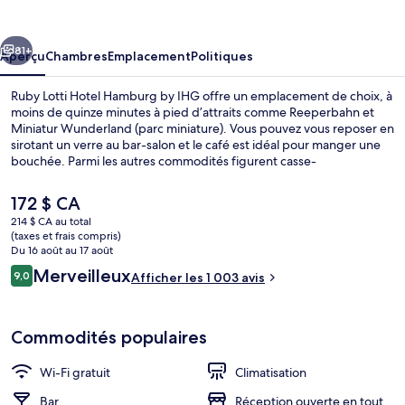
Lotti
Hotel
cédent
Suivant
Hamburg
81+
Aperçu
Chambres
Emplacement
Politiques
by
Ruby Lotti Hotel Hamburg by IHG offre un emplacement de choix, à
IHG
moins de quinze minutes à pied d’attraits comme Reeperbahn et
Miniatur Wunderland (parc miniature). Vous pouvez vous reposer en
sirotant un verre au bar-salon et le café est idéal pour manger une
bouchée. Parmi les autres commodités figurent casse-
croûte/charcuterie et terrasse. Le personnel serviable et
l’emplacement sont des éléments très prisés par les voyageurs. Le
Le
172 $ CA
transport en commun se trouve à quelques minutes de marche :
prix
214 $ CA au total
Station S-Bahn Stadthausbrücke se trouve à 3 minutes et Station U-
actuel
(taxes et frais compris)
Bahn Rodingsmarkt est à 5 minutes.
Salle de réunion
est
Du 16 août au 17 août
de 172 $ CA
Avis
Merveilleux
9,0
Afficher les 1 003 avis
9,0 sur 10 –
Commodités populaires
Wi-Fi gratuit
Climatisation
Bar
Réception ouverte en tout