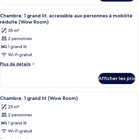
Chambre,
Chambre,
1
1
Afficher
Literie de qualité, coffre-fort, bureau
grand
7
grand
Chambre, 1 grand lit, accessible aux personnes à mobilité
toutes
lit
lit
réduite (Wow Room)
(Nest
les
(Nest
35 m²
Room)
photos
Room)
2 personnes
pour
1 grand lit
ce
type
Wi-Fi gratuit
de
Plus
Plus de détails
chambre :
de
détails
Chambre,
Afficher les prix
pour
1
Chambre,
grand
1
Afficher
Literie de qualité, coffre-fort, bureau
8
lit,
grand
Chambre, 1 grand lit (Wow Room)
toutes
lit,
accessible
25 m²
accessible
les
aux
aux
2 personnes
photos
personnes
personnes
pour
1 grand lit
à
à
ce
mobilité
Wi-Fi gratuit
mobilité
réduite
type