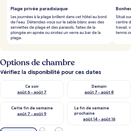
Plage privée paradisiaque
Bonheur
Les journées à la plage brillent dans cet hôtel au bord
Situé su
de l’eau. Détendez-vous sur le sable blanc avec des
centre d
serviettes de plage et des parasols, faites de la
travail,
plongée en apnée ou sirotez un verre au bar de la
tennis o
plage.
Options de chambre
Vérifiez la disponibilité pour ces dates
Vérifier la disponibilité pour ce soir août 6 - août 7
Vérifier la disponibilité pour 
Ce soir
Demain
août 6 - août 7
août 7 - août 8
Vérifier la disponibilité pour cette fin de semaine août 7 - aoû
Vérifier la disponibilité pour 
Cette fin de semaine
La fin de semaine
prochaine
août 7 - août 9
août 14 - août 16
Filtres