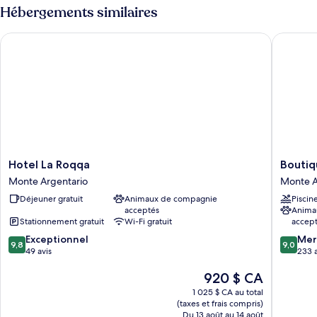
Hébergements similaires
Hotel La Roqqa
Boutique
Hotel
Boutiqu
Hotel La Roqqa
Boutiq
La
Hotel
Monte Argentario
Monte A
Roqqa
Torre
Déjeuner gratuit
Animaux de compagnie
Piscin
Monte
di
acceptés
Anima
Argentario
Cala
Stationnement gratuit
Wi-Fi gratuit
accep
Piccola
9.8
9.0
Exceptionnel
Monte
Mer
9,8
9,0
sur
sur
49 avis
Argenta
233 a
10,
10,
Le
920 $ CA
Exceptionnel,
Merveill
prix
49 avis
233 avis
1 025 $ CA au total
est
(taxes et frais compris)
de
Du 13 août au 14 août