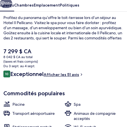
105+
Aperçu
Chambres
Emplacement
Politiques
Profitez du panorama qu’offre le toit-terrasse lors d’un séjour au
Hotel Il Pellicano. Visitez le spa pour vous faire dorloter : profitez
d’un massage, d’un enveloppement ou bien d’un soin ayurvédique.
Goûtez ensuite à la cuisine locale et internationale de Il Pellicano, un
des 2 restaurants, qui sert le souper. Parmi les commodités offertes
par cet hôtel de luxe figurent un bar sur la plage, un centre
d’entraînement et un centre d’entraînement physique.
Le
7 299 $ CA
prix
8 042 $ CA au total
actuel
(taxes et frais compris)
Plage privée, sable blanc, chaise longu
est
Du 3 sept. au 4 sept.
de 7 299 $ CA
Avis
Exceptionnel
10
Afficher les 51 avis
10 sur 10 –
Commodités populaires
Piscine
Spa
Transport aéroportuaire
Animaux de compagnie
acceptés