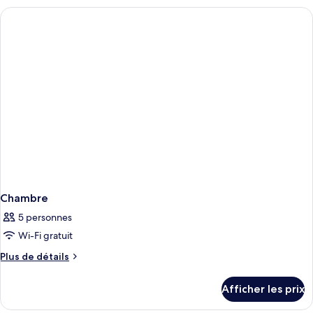
Chambre
5 personnes
Wi-Fi gratuit
Plus
Plus de détails
de
détails
Afficher les prix
pour
Chambre