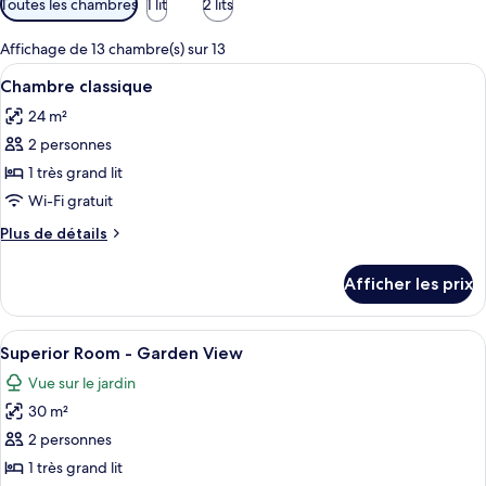
Toutes les chambres
1 lit
2 lits
disponibles
pour
Affichage de 13 chambre(s) sur 13
les
Afficher
Une chambre d’hôtel comprenant un lit,
4
Chambre classique
chambres
toutes
24 m²
les
2 personnes
photos
pour
1 très grand lit
ce
Wi-Fi gratuit
type
Plus
Plus de détails
de
de
chambre :
détails
Afficher les prix
pour
Chambre
Chambre
classique
classique
Afficher
Une chambre à coucher avec un lit, une
7
Superior Room - Garden View
toutes
Vue sur le jardin
les
30 m²
photos
pour
2 personnes
ce
1 très grand lit