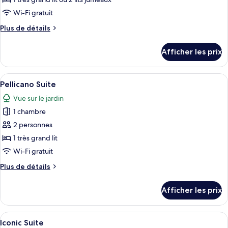
type
Wi-Fi gratuit
de
Plus
Plus de détails
chambre :
de
Junior
détails
Afficher les prix
pour
Suite
Junior
-
Suite
Afficher
Une cuisine moderne avec des meubles b
Sea
7
-
Pellicano Suite
toutes
View
Sea
Vue sur le jardin
View
les
1 chambre
photos
pour
2 personnes
ce
1 très grand lit
type
Wi-Fi gratuit
de
Plus
Plus de détails
chambre :
de
Pellicano
détails
Afficher les prix
pour
Suite
Pellicano
Suite
Afficher
Une chambre d’hôtel avec un canapé bla
7
Iconic Suite