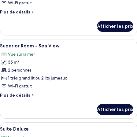
type
Wi-Fi gratuit
de
Plus
Plus de détails
chambre :
de
Superior
détails
Afficher les prix
pour
Room
Superior
-
Room
Afficher
Un lit avec une tête de lit à motifs, d
Garden
5
-
Superior Room - Sea View
toutes
View
Garden
Vue sur la mer
View
les
35 m²
photos
pour
2 personnes
ce
1 très grand lit ou 2 lits jumeaux
type
Wi-Fi gratuit
de
Plus
Plus de détails
chambre :
de
Superior
détails
Afficher les prix
pour
Room
Superior
-
Room
Afficher
Une terrasse avec une table et des chai
Sea
6
-
Suite Deluxe
toutes
View
Sea