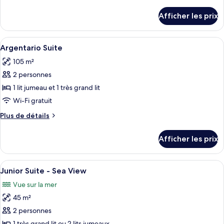
de
Master
détails
Afficher les prix
pour
Suite
Master
Suite
Afficher
Argentario Suite | Aire de séjour | Télé
8
Argentario Suite
toutes
105 m²
les
2 personnes
photos
pour
1 lit jumeau et 1 très grand lit
ce
Wi-Fi gratuit
type
Plus
Plus de détails
de
de
chambre :
détails
Afficher les prix
pour
Argentario
Argentario
Suite
Suite
Afficher
Junior Suite - Sea View | 1 chambre, lit
6
Junior Suite - Sea View
toutes
Vue sur la mer
les
45 m²
photos
pour
2 personnes
ce
1 très grand lit ou 2 lits jumeaux