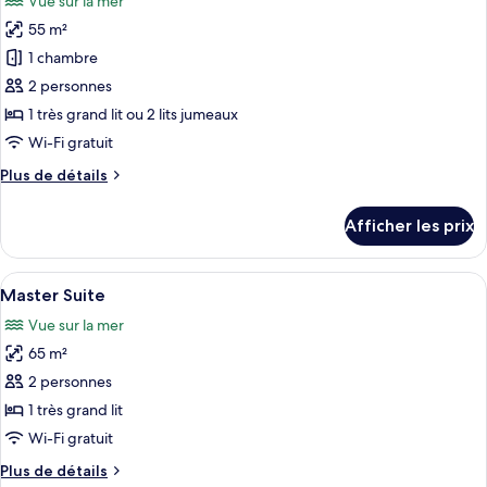
Vue sur la mer
View
les
55 m²
photos
pour
1 chambre
ce
2 personnes
type
1 très grand lit ou 2 lits jumeaux
de
Wi-Fi gratuit
chambre :
Plus
Plus de détails
Suite
de
Deluxe
détails
Afficher les prix
pour
Suite
Deluxe
Afficher
Une chambre d’hôtel avec un lit, une ta
6
Master Suite
toutes
Vue sur la mer
les
65 m²
photos
pour
2 personnes
ce
1 très grand lit
type
Wi-Fi gratuit
de
Plus
Plus de détails
chambre :