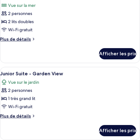
toutes
Vue sur la mer
les
2 personnes
photos
pour
2 lits doubles
ce
Wi-Fi gratuit
type
Plus
Plus de détails
de
de
chambre :
détails
Afficher les prix
pour
Iconic
Iconic
Suite
Suite
Afficher
Une chambre d’hôtel comprenant un lit
5
Junior Suite - Garden View
toutes
Vue sur le jardin
les
2 personnes
photos
pour
1 très grand lit
ce
Wi-Fi gratuit
type
Plus
Plus de détails
de
de
chambre :
détails
Afficher les prix
pour
Junior
Junior