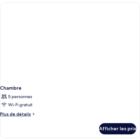
Chambre
5 personnes
Wi-Fi gratuit
Plus
Plus de détails
de
détails
Afficher les prix
pour
Chambre