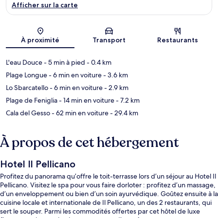
Afficher sur la carte
Carte
À proximité
Transport
Restaurants
L'eau Douce
- 5 min à pied
- 0.4 km
Plage Longue
- 6 min en voiture
- 3.6 km
Lo Sbarcatello
- 6 min en voiture
- 2.9 km
Plage de Feniglia
- 14 min en voiture
- 7.2 km
Cala del Gesso
- 62 min en voiture
- 29.4 km
À propos de cet hébergement
Hotel Il Pellicano
Profitez du panorama qu’offre le toit-terrasse lors d’un séjour au Hotel Il
Pellicano. Visitez le spa pour vous faire dorloter : profitez d’un massage,
d’un enveloppement ou bien d’un soin ayurvédique. Goûtez ensuite à la
cuisine locale et internationale de Il Pellicano, un des 2 restaurants, qui
sert le souper. Parmi les commodités offertes par cet hôtel de luxe