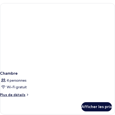
Suite
Suite
-
-
Garden
Garden
View
View
Chambre
4 personnes
Wi-Fi gratuit
Plus
Plus de détails
de
détails
Afficher les prix
pour
Chambre