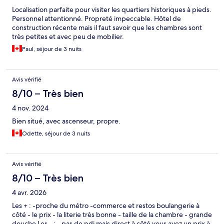
Localisation parfaite pour visiter les quartiers historiques à pieds.
Personnel attentionné. Propreté impeccable. Hôtel de
construction récente mais il faut savoir que les chambres sont
très petites et avec peu de mobilier.
Paul, séjour de 3 nuits
Avis vérifié
8/10 – Très bien
4 nov. 2024
Bien situé, avec ascenseur, propre.
Odette, séjour de 3 nuits
Avis vérifié
8/10 – Très bien
4 avr. 2026
Les + : -proche du métro -commerce et restos boulangerie à
côté - le prix - la literie très bonne - taille de la chambre - grande
douche Les - : - pas de pdj mais direct à côté vous avez un prix à