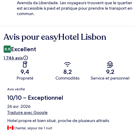
Avenida da Liberdade. Les voyageurs trouvent que le quartier
est accessible à pied et pratique pour prendre le transport en
commun.
Avis pour easyHotel Lisbon
Avis
Excellent
8,8
1 746 avis
9,4
8,2
9,2
Propreté
Commodités
Service et personnel
Avis
Avis vérifié
10/10 – Exceptionnel
26 avr. 2026
Traduire avec Google
Hotel propre et bien situé, proche de plusieurs attraits.
Chantal, séjour de 1 nuit