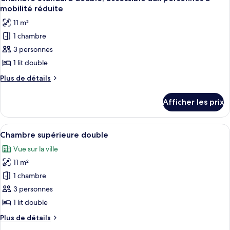
toutes
lits
lits
mobilité réduite
jumeaux
les
jumeaux
11 m²
photos
1 chambre
pour
3 personnes
ce
type
1 lit double
de
Plus
Plus de détails
chambre :
de
détails
Chambre
Afficher les prix
pour
Standard
Chambre
double,
Standard
Afficher
Une chambre d’hôtel avec un grand lit
5
accessible
double,
Chambre supérieure double
toutes
accessible
aux
Vue sur la ville
aux
les
personnes
personnes
11 m²
photos
à
à
pour
1 chambre
mobilité
mobilité
ce
réduite
3 personnes
réduite
type
1 lit double
de
Plus
Plus de détails
chambre :
de