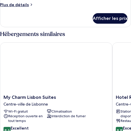
Plus
Plus de détails
de
détails
Afficher les prix
pour
Standard
Triple
Hébergements similaires
Room
My Charm Lisbon Suites
Hotel R
My
Hotel
My Charm Lisbon Suites
Hotel
Charm
Roma
Centre-ville de Lisbonne
Centre-v
Lisbon
Centre-
Wi-Fi gratuit
Climatisation
Stati
Suites
ville
Réception ouverte en
Interdiction de fumer
dispon
Centre-
de
tout temps
Restau
ville
Lisbonn
8.6
8.8
de
Excellent
Exce
8,6
8,8