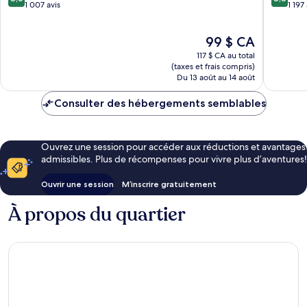
sur
sur
Lisbonne
1 007 avis
1 197
10,
10,
Excellent,
Excellen
Le
99 $ CA
1 007 avis
1 197 avi
prix
117 $ CA au total
est
(taxes et frais compris)
de
Du 13 août au 14 août
99 $ CA
Consulter des hébergements semblables
Ouvrez une session pour accéder aux réductions et avantages
admissibles. Plus de récompenses pour vivre plus d’aventures!
Ouvrir une session
M’inscrire gratuitement
À propos du quartier