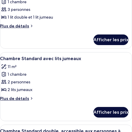
1 chambre
photos
pour
3 personnes
ce
1 lit double et 1 lit jumeau
type
Plus
Plus de détails
de
de
chambre :
détails
Afficher les prix
pour
Chambre
Chambre
triple
triple
Afficher
Un lit double avec du linge de lit bla
Standard
4
Standard
Chambre Standard avec lits jumeaux
toutes
11 m²
les
1 chambre
photos
pour
2 personnes
ce
2 lits jumeaux
type
Plus
Plus de détails
de
de
chambre :
détails
Afficher les prix
pour
Chambre
Chambre
Standard
Standard
Afficher
Une chambre d’hôtel avec un lit, un bu
avec
5
avec
Chambre Standard double, accessible aux personnes à