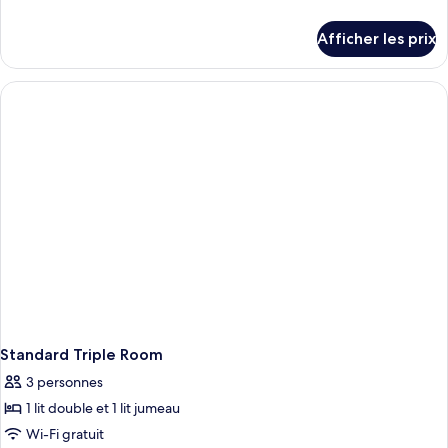
type
de
détails
de
Afficher les prix
pour
chambre :
Standard
Standard
Double
Double
Room-
Accessible
Room-
Accessible
Standard Triple Room
3 personnes
1 lit double et 1 lit jumeau
Wi-Fi gratuit