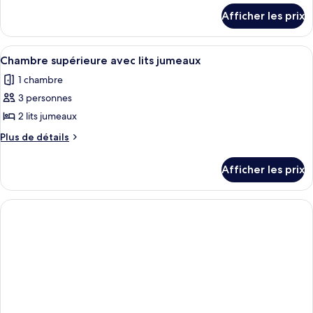
Chambre
détails
Afficher les prix
pour
supérieure
Chambre
double
supérieure
Afficher
Une chambre d’hôtel avec un lit, un b
5
double
Chambre supérieure avec lits jumeaux
toutes
1 chambre
les
3 personnes
photos
pour
2 lits jumeaux
ce
Plus
Plus de détails
type
de
détails
de
Afficher les prix
pour
chambre :
Chambre
Chambre
supérieure
supérieure
avec
lits
avec
jumeaux
lits
jumeaux