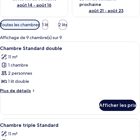
prochaine
août 14 - août 16
août 21 - août 23
Filtres
Toutes les chambres
1 lit
2 lits
disponibles
pour
Affichage de 9 chambre(s) sur 9
les
Afficher
Une chambre d’hôtel avec un grand lit
6
Chambre Standard double
chambres
toutes
11 m²
les
1 chambre
photos
pour
2 personnes
ce
1 lit double
type
Plus
Plus de détails
de
de
chambre :
détails
Afficher les prix
pour
Chambre
Chambre
Standard
Standard
Afficher
Une chambre d’hôtel avec deux lits, un 
double
6
double
Chambre triple Standard
toutes
11 m²
les