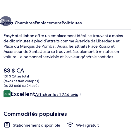
Lisbon
cédent
Suivant
39+
Aperçu
Chambres
Emplacement
Politiques
EasyHotel Lisbon offre un emplacement idéal, se trouvant à moins
de dix minutes à pied d’attraits comme Avenida da Liberdade et
Place du Marquis de Pombal. Aussi, les attraits Place Rossio et
Ascenseur de Santa Justa se trouvent à seulement 5 minutes en
voiture. Le personnel serviable et la valeur générale sont des
éléments très prisés par les voyageurs. Le transport en commun se
trouve à quelques minutes de marche : Station de métro Marquês
Le
83 $ CA
de Pombal se trouve à 7 minutes et Station de métro Avenida est
prix
101 $ CA au total
à 7 minutes.
actuel
(taxes et frais compris)
Façade de l’hébergement – soirée/nui
est
Du 23 août au 24 août
de 83 $ CA
Avis
Excellent
8,8
Afficher les 1 746 avis
8,8 sur 10 –
Commodités populaires
Stationnement disponible
Wi-Fi gratuit