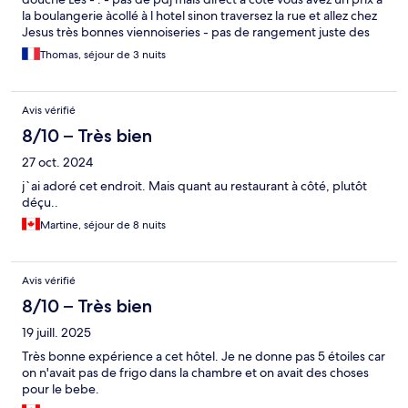
la boulangerie àcollé à l hotel sinon traversez la rue et allez chez
Jesus très bonnes viennoiseries - pas de rangement juste des
portants - pas de fenêtres dans la salle de bain - insonorisation
Thomas, séjour de 3 nuits
dans la moyenne.
Avis vérifié
8/10 – Très bien
27 oct. 2024
j`ai adoré cet endroit. Mais quant au restaurant à côté, plutôt
déçu..
Martine, séjour de 8 nuits
Avis vérifié
8/10 – Très bien
19 juill. 2025
Très bonne expérience a cet hôtel. Je ne donne pas 5 étoiles car
on n'avait pas de frigo dans la chambre et on avait des choses
pour le bebe.