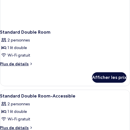
Standard Double Room
2 personnes
1 lit double
Wi-Fi gratuit
Plus
Plus de détails
de
détails
Afficher les prix
pour
Standard
Double
Afficher
Salle de bain | Douche, articles de toil
2
Room
Standard Double Room-Accessible
toutes
2 personnes
les
1 lit double
photos
pour
Wi-Fi gratuit
ce
Plus
Plus de détails