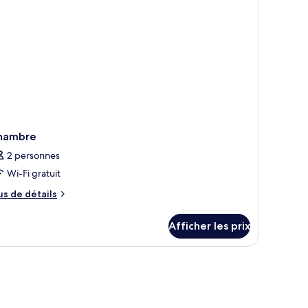
and
té
rdin
hambre
2 personnes
Wi-Fi gratuit
us
us de détails
e
tails
Afficher les prix
ur
hambre