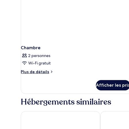
Chambre
2 personnes
Wi-Fi gratuit
Plus
Plus de détails
de
détails
Afficher les pri
pour
Chambre
Hébergements similaires
Alaya Tulum
Kanan Tulum 