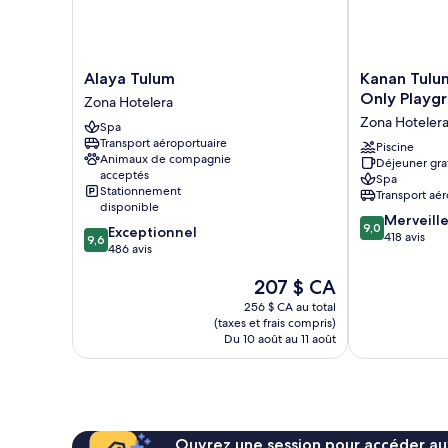
Alaya
Kanan
Alaya Tulum
Kanan Tulu
Tulum
Tulum
Only Playg
Zona Hotelera
Zona
Hotel
Zona Hoteler
Spa
Hotelera
&
Transport aéroportuaire
Spa
Piscine
Animaux de compagnie
Déjeuner gra
Adults
acceptés
Spa
Only
Stationnement
Transport aér
Playground
disponible
9.0
Zona
Merveill
9,0
9.6
Exceptionnel
sur
Hotelera
418 avis
9,6
sur
486 avis
10,
10,
Merveilleux,
Le
207 $ CA
Exceptionnel,
418 avis
prix
486 avis
256 $ CA au total
est
(taxes et frais compris)
de
Du 10 août au 11 août
207 $ CA
Ouvrez une session pour accéder au