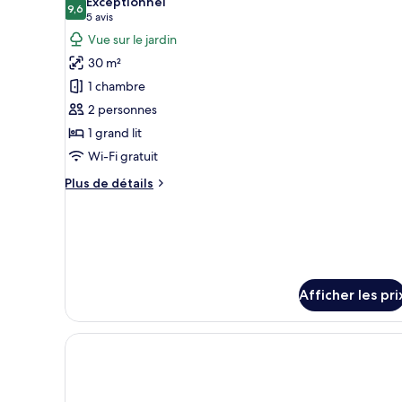
Exceptionnel
Terrace
les
9,6
9,6 sur 10
(5 avis)
5 avis
photos
Vue sur le jardin
pour
30 m²
ce
1 chambre
type
2 personnes
de
1 grand lit
chambre :
Standard
Wi-Fi gratuit
room,
Plus
Plus de détails
Limited
de
détails
view
pour
Standard
room,
Limited
Afficher les pri
view