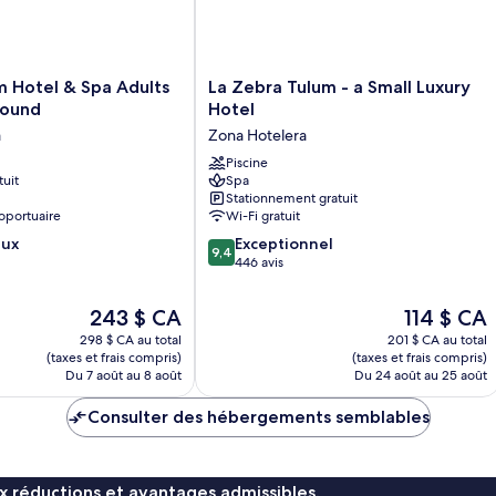
La
m Hotel & Spa Adults
La Zebra Tulum - a Small Luxury
Zebra
round
Hotel
Tulum
a
Zona Hotelera
-
a
Piscine
tuit
Spa
Small
Stationnement gratuit
Luxury
oportuaire
Wi-Fi gratuit
Hotel
9.4
eux
Zona
Exceptionnel
9,4
sur
Hotelera
446 avis
10,
Exceptionnel,
Le
Le
243 $ CA
114 $ CA
446 avis
prix
prix
298 $ CA au total
201 $ CA au total
est
est
(taxes et frais compris)
(taxes et frais compris)
de
de
Du 7 août au 8 août
Du 24 août au 25 août
243 $ CA
114 $ CA
Consulter des hébergements semblables
x réductions et avantages admissibles.