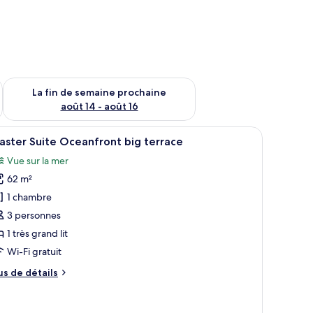
n de semaine août 7 - août 9
Vérifier la disponibilité pour la fin de semaine prochaine août 
La fin de semaine prochaine
août 14 - août 16
e chaise, un lavabo et une grande fenêtre.
fficher
Un hamac suspendu sous une pergola en bois, d
12
ster Suite Oceanfront big terrace
outes
Vue sur la mer
s
62 m²
hotos
our
1 chambre
e
3 personnes
ype
1 très grand lit
e
Wi-Fi gratuit
hambre :
us
us de détails
aster
e
uite
tails
ceanfront
ur