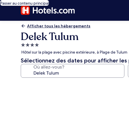
Passer au contenu principal
Afficher tous les hébergements
Delek Tulum
Hébergement
4.0 étoiles
Hôtel sur la plage avec piscine extérieure, à Plage de Tulum
Sélectionnez des dates pour afficher les 
Où allez-vous?
Galerie
de
photos
de
l’hébergement
Delek