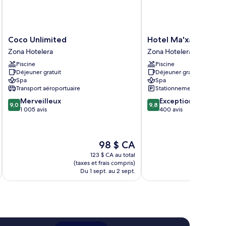
Coco
Hotel
Coco Unlimited
Hotel Ma'xanab
Unlimited
Ma'xanab
Zona Hotelera
Zona Hotelera
Zona
Zona
Piscine
Piscine
Hotelera
Hotelera
Déjeuner gratuit
Déjeuner gratuit
Spa
Spa
Transport aéroportuaire
Stationnement gratuit
9.0
9.8
Merveilleux
Exceptionnel
9,0
9,8
sur
sur
1 005 avis
400 avis
10,
10,
Merveilleux,
Exceptionnel,
1 005 avis
400 avis
Le
98 $ CA
prix
123 $ CA au total
est
(taxes et frais compris)
de
Du 1 sept. au 2 sept.
98 $ CA