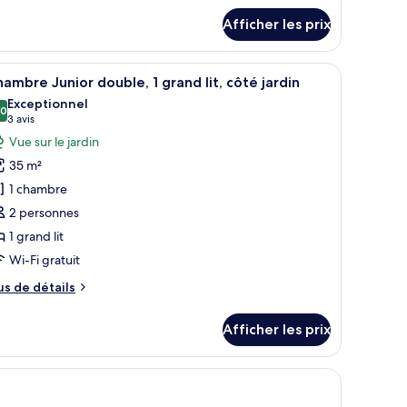
ster
ig
Afficher les prix
ite
errace
eanfront
g
ldaquin, des meubles en bois et une vue sur l’extérieur.
fficher
Une chambre avec un grand lit, une petite ta
rrace
10
ambre Junior double, 1 grand lit, côté jardin
outes
Exceptionnel
s
,0
10,0 sur 10
(3 avis)
3 avis
hotos
Vue sur le jardin
our
35 m²
e
1 chambre
ype
2 personnes
e
1 grand lit
hambre :
hambre
Wi-Fi gratuit
unior
us
us de détails
ouble,
e
tails
Afficher les prix
ur
rand
hambre
t,
nior
ôté
uble,
rdin