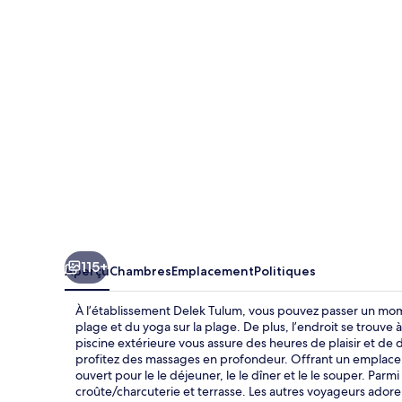
Tulum
115+
Aperçu
Chambres
Emplacement
Politiques
À l’établissement Delek Tulum, vous pouvez passer un mome
plage et du yoga sur la plage. De plus, l’endroit se trouve 
piscine extérieure vous assure des heures de plaisir et de d
profitez des massages en profondeur. Offrant un emplaceme
ouvert pour le le déjeuner, le le dîner et le le souper. Parmi
croûte/charcuterie et terrasse. Les autres voyageurs adore