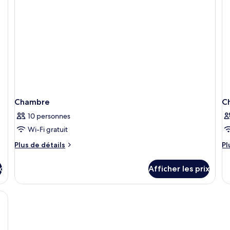
view
gr
lit,
cô
ja
Chambre
C
10 personnes
Wi-Fi gratuit
Plus
Pl
Plus de détails
Pl
de
d
détails
dé
x
Afficher les prix
pour
po
Chambre
C