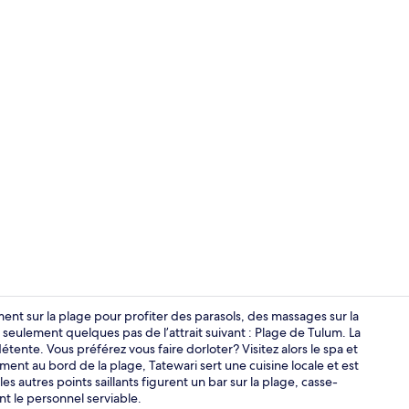
Vidéo de cré
nt sur la plage pour profiter des parasols, des massages sur la
à seulement quelques pas de l’attrait suivant : Plage de Tulum. La
étente. Vous préférez vous faire dorloter? Visitez alors le spa et
Piscine extér
nt au bord de la plage, Tatewari sert une cuisine locale et est
 les autres points saillants figurent un bar sur la plage, casse-
nt le personnel serviable.