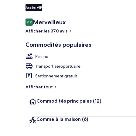
Accès VIP
Yoga
Avis
Merveilleux
9,2
9,2 sur 10 –
Afficher les 370 avis
Commodités populaires
Piscine
Transport aéroportuaire
Stationnement gratuit
Afficher tout
Commodités principales
(12)
Comme à la maison
(6)