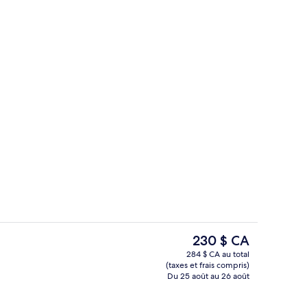
Master Suite Oceanfront Beach Terrace 
ateur
Le
230 $ CA
prix
284 $ CA au total
actuel
(taxes et frais compris)
ieure, accès possible de 8 h à 20 h, chaises longues
Master Suite Oceanfront Beach Terrac
est
Du 25 août au 26 août
de 230 $ CA