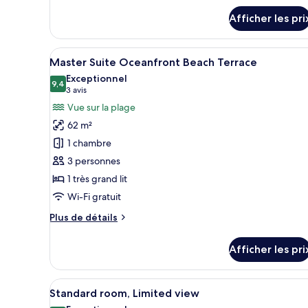
détails
view
Afficher les pri
pour
Master
Suite
Afficher
Une chambre avec un lit, une vu
9
Ocean
Master Suite Oceanfront Beach Terrace
toutes
view
Exceptionnel
les
9,4
9,4 sur 10
(3 avis)
3 avis
photos
Vue sur la plage
pour
62 m²
ce
1 chambre
type
3 personnes
de
1 très grand lit
chambre :
Master
Wi-Fi gratuit
Suite
Plus
Plus de détails
Oceanfront
de
détails
Beach
Afficher les pri
pour
Terrace
Master
Suite
Afficher
Une chambre à coucher avec un 
11
Oceanfront
Standard room, Limited view
toutes
Beach