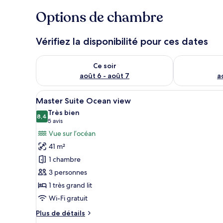
Options de chambre
Vérifiez la disponibilité pour ces dates
Vérifier la disponibilité pour ce soir août 6 - août 7
Vérifier la di
Ce soir
août 6 - août 7
a
Afficher
Une pièce avec un lit sous un d
13
Master Suite Ocean view
toutes
Très bien
les
8,4
8,4 sur 10
(5 avis)
5 avis
photos
Vue sur l’océan
pour
41 m²
ce
1 chambre
type
3 personnes
de
1 très grand lit
chambre :
Master
Wi-Fi gratuit
Suite
Plus
Plus de détails
Ocean
de