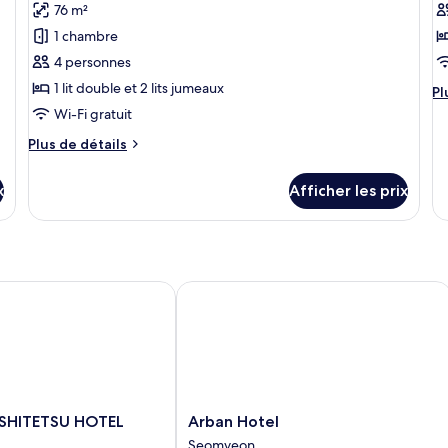
76 m²
photos
p
pour
p
1 chambre
ce
c
4 personnes
type
t
1 lit double et 2 lits jumeaux
Pl
Pl
de
d
d
Wi-Fi gratuit
chambre :
c
dé
Plus
Plus de détails
po
Suite
R
de
R
Junior
o
détails
of
x
Afficher les prix
H
pour
H
Suite
(
(
Junior
Ty
T
Ra
R
As
A
HITETSU HOTEL Busan
Arban Hotel
Arban
ISHITETSU HOTEL
Arban Hotel
Hotel
Seomyeon