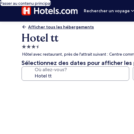
Passer au contenu principal
Rechercher un voyage
Afficher tous les hébergements
Hotel tt
Hébergement
3.5 étoiles
Hôtel avec restaurant, près de l'attrait suivant : Centre c
Sélectionnez des dates pour afficher les 
Où allez-vous?
Galerie
de
photos
de
l’hébergement
Hotel