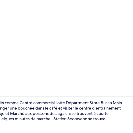
Chambre fami
ttraits comme Centre commercial Lotte Department Store Busan Main
r une bouchée dans le café et visiter le centre d’entraînement
ukje et Marché aux poissons de Jagalchi se trouvent à courte
Chambre trip
quelques minutes de marche : Station Seomyeon se trouve