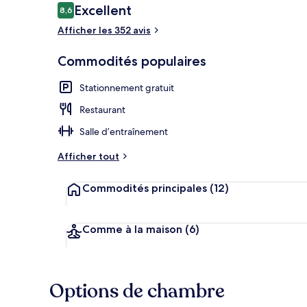
Avis
Excellent
8,6
8,6 sur 10 –
Afficher les 352 avis
Commodités populaires
Stationnement gratuit
Restaurant
Salle d’entraînement
Afficher tout
Commodités principales
(12)
Comme à la maison
(6)
Options de chambre