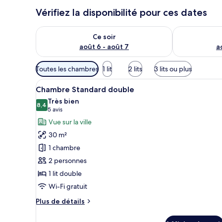
Vérifiez la disponibilité pour ces dates
Vérifier la disponibilité pour ce soir août 6 - août 7
Vérifier la di
Ce soir
août 6 - août 7
a
Filtres
Toutes les chambres
1 lit
2 lits
3 lits ou plus
disponibles
Afficher
Une chambre d’hôtel moderne a
pour
5
Chambre Standard double
toutes
les
Très bien
les
8,4
chambres
8,4 sur 10
(5 avis)
5 avis
photos
Vue sur la ville
pour
30 m²
ce
1 chambre
type
2 personnes
de
1 lit double
chambre :
Chambre
Wi-Fi gratuit
Standard
Plus
Plus de détails
double
de
détails