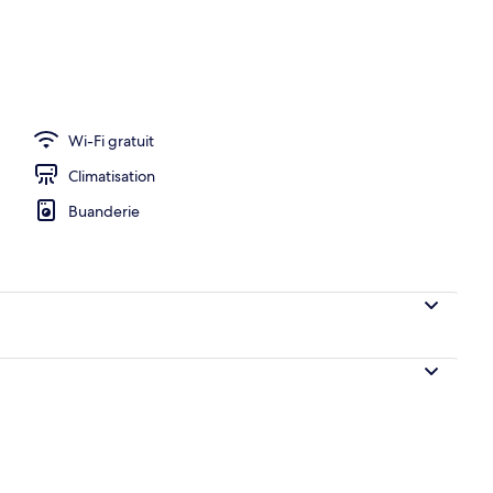
Façade de l’hébergement – soirée/nuit
Wi-Fi gratuit
Climatisation
Buanderie