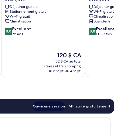
Busan
Busan
Déjeuner gratuit
Déjeuner gratuit
Seomyeon
Seo-
Stationnement gratuit
Wi-Fi gratuit
Seomyeon
myeon
Wi-Fi gratuit
Climatisation
Seomyeon
Climatisation
Buanderie
8.8
8.8
Excellent
Excellent
8,8
8,8
sur
sur
72 avis
1 039 avis
10,
10,
Excellent,
Excellent,
72 avis
1 039 avis
Le
120 $ CA
prix
132 $ CA au total
est
(taxes et frais compris)
(taxe
de
Du 3 sept. au 4 sept.
Du 
120 $ CA
Ouvrir une session
M’inscrire gratuitement