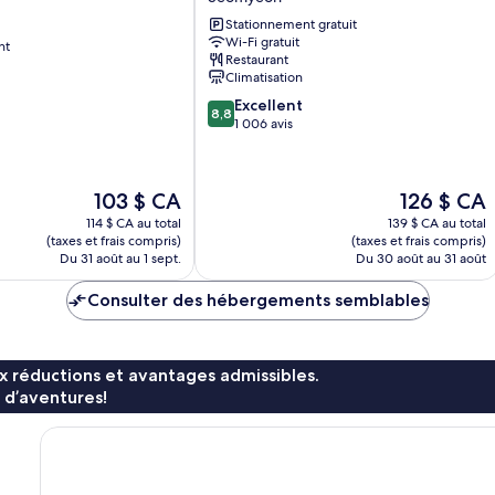
Seomyeon
Stationnement gratuit
Wi-Fi gratuit
nt
Restaurant
Climatisation
8.8
Excellent
8,8
sur
1 006 avis
10,
Excellent,
1 006 avis
Le
Le
103 $ CA
126 $ CA
prix
prix
114 $ CA au total
139 $ CA au total
est
est
(taxes et frais compris)
(taxes et frais compris)
de
de
Du 31 août au 1 sept.
Du 30 août au 31 août
103 $ CA
126 $ CA
Consulter des hébergements semblables
x réductions et avantages admissibles.
 d’aventures!