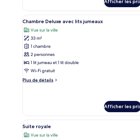
Afficher les pri
pour
Chambre
Standard
Afficher
Chambre Deluxe avec lits jumea
6
double
Chambre Deluxe avec lits jumeaux
toutes
Vue sur la ville
les
33 m²
photos
pour
1 chambre
ce
2 personnes
type
1 lit jumeau et 1 lit double
de
Wi-Fi gratuit
chambre :
Plus
Plus de détails
Chambre
de
Deluxe
détails
avec
pour
Chambre
lits
Afficher les pri
Deluxe
jumeaux
avec
lits
Afficher
Une chambre d’hôtel avec une t
jumeaux
5
Suite royale
toutes
Vue sur la ville
les