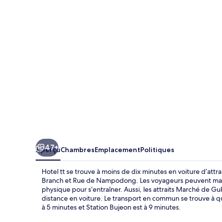
tt
47+
Aperçu
Chambres
Emplacement
Politiques
Hotel tt se trouve à moins de dix minutes en voiture d’a
Branch et Rue de Nampodong. Les voyageurs peuvent mange
physique pour s’entraîner. Aussi, les attraits Marché de G
distance en voiture. Le transport en commun se trouve à 
à 5 minutes et Station Bujeon est à 9 minutes.