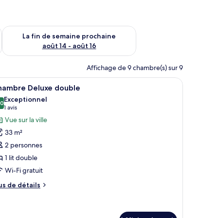
n de semaine août 7 - août 9
Vérifier la disponibilité pour la fin de semaine prochaine août 
La fin de semaine prochaine
août 14 - août 16
Affichage de 9 chambre(s) sur 9
Coffre-fort, espace de travail pour ordinateurs portables
fficher
Une chambre d’hôtel moderne dotée d’un grand 
5
hambre Deluxe double
outes
Exceptionnel
s
,0
10,0 sur 10
(1 avis)
1 avis
hotos
Vue sur la ville
our
33 m²
e
2 personnes
ype
1 lit double
e
Wi-Fi gratuit
hambre :
hambre
us
us de détails
eluxe
e
tails
ouble
ur