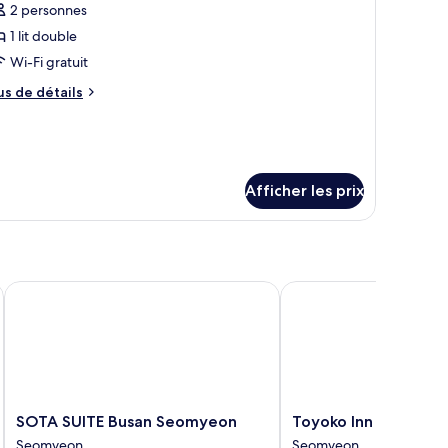
2 personnes
hotos
our
1 lit double
e
Wi-Fi gratuit
ype
us
us de détails
e
e
hambre :
tails
ur
un
un
f
Afficher les prix
ouse
ouse
Room
Room
pe
ype
ndomly
andomly
signed)
ssigned)
SOTA SUITE Busan Seomyeon
Toyoko Inn Busan Seo
SOTA
Toyoko
SOTA SUITE Busan Seomyeon
Toyoko Inn Busan S
SUITE
Inn
Seomyeon
Seomyeon