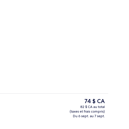
liale avec lits jumeaux | Coffre-fort, espace de travail pour ordinateurs por
Buffet déjeuner servi en supplément l
Le
74 $ CA
prix
82 $ CA au total
actuel
(taxes et frais compris)
le Deluxe | Coffre-fort, espace de travail pour ordinateurs portables
Restaurant
est
Du 6 sept. au 7 sept.
de 74 $ CA