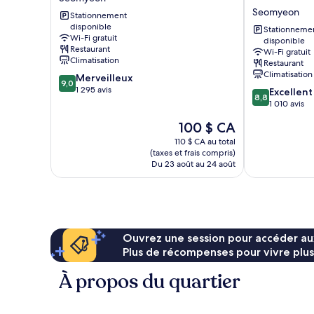
Hotel
HOTEL
Seomyeon
Stationnement
Seomyeon
Busan
disponible
Seomyeon
Stationneme
Wi-Fi gratuit
disponible
Restaurant
Wi-Fi gratuit
Climatisation
Restaurant
Climatisation
9.0
Merveilleux
9,0
sur
1 295 avis
8.8
Excellent
8,8
10,
sur
1 010 avis
Merveilleux,
10,
Le
100 $ CA
1 295 avis
Excellent,
prix
1 010 avis
110 $ CA au total
est
(taxes et frais compris)
de
Du 23 août au 24 août
100 $ CA
Ouvrez une session pour accéder au
Plus de récompenses pour vivre plus
À propos du quartier