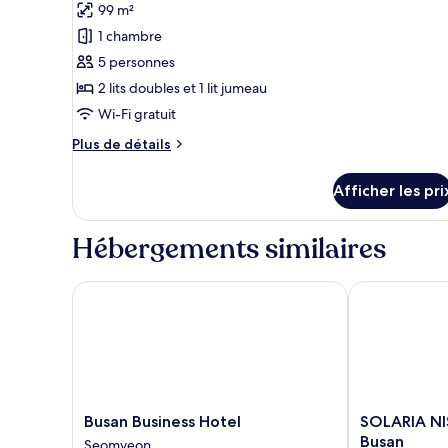
99 m²
photos
pour
1 chambre
ce
5 personnes
type
2 lits doubles et 1 lit jumeau
de
Wi-Fi gratuit
chambre :
Plus
Plus de détails
Suite
de
royale
détails
Afficher les pri
pour
Suite
royale
Hébergements similaires
Busan Business Hotel
SOLARIA NIS
Busan
SOLARIA
Busan Business Hotel
SOLARIA N
Business
NISHITETSU
Busan
Seomyeon