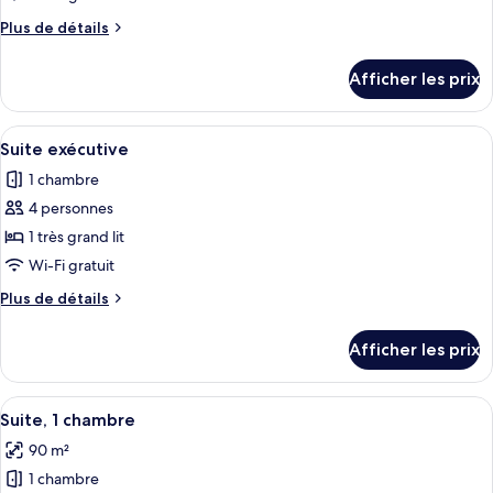
chambre :
Plus
Plus de détails
Chambre
de
Deluxe,
détails
Afficher les prix
vue
pour
Chambre
sur
Deluxe,
Afficher
Couette en duvet, minibar, coffre-for
la
6
vue
Suite exécutive
toutes
mer
sur
1 chambre
la
les
mer
4 personnes
photos
pour
1 très grand lit
ce
Wi-Fi gratuit
type
Plus
Plus de détails
de
de
chambre :
détails
Afficher les prix
pour
Suite
Suite
exécutive
exécutive
Afficher
Couette en duvet, minibar, coffre-for
7
Suite, 1 chambre
toutes
90 m²
les
1 chambre
photos