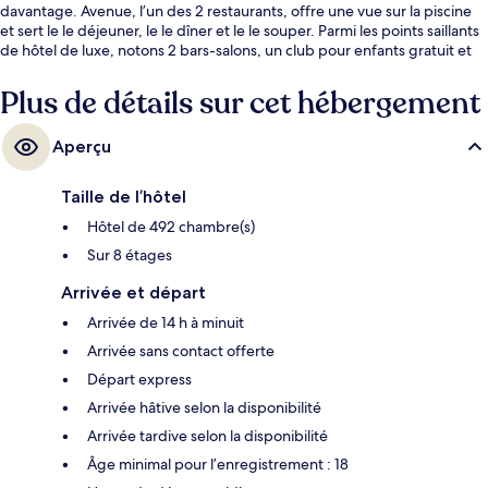
davantage. Avenue, l’un des 2 restaurants, offre une vue sur la piscine
et sert le le déjeuner, le le dîner et le le souper. Parmi les points saillants
de hôtel de luxe, notons 2 bars-salons, un club pour enfants gratuit et
un bar sur la plage. Les autres voyageurs ne disent que du bien en ce
qui concerne le personnel serviable et l’état général de l’hébergement.
Plus de détails sur cet hébergement
Aperçu
Taille de l’hôtel
Hôtel de 492 chambre(s)
Sur 8 étages
Arrivée et départ
Arrivée de 14 h à minuit
Arrivée sans contact offerte
Départ express
Arrivée hâtive selon la disponibilité
Arrivée tardive selon la disponibilité
Âge minimal pour l’enregistrement : 18