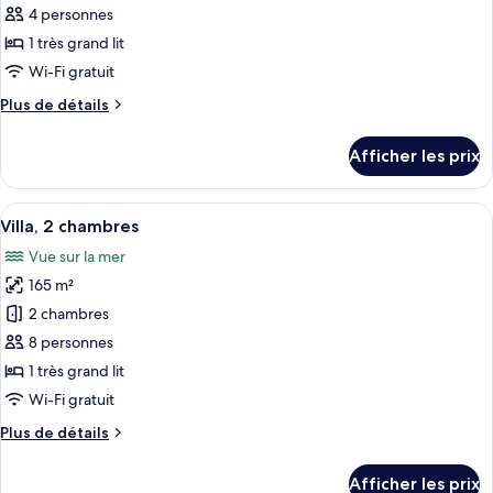
pour
4 personnes
ce
1 très grand lit
type
Wi-Fi gratuit
de
Plus
Plus de détails
chambre :
de
Suite,
détails
Afficher les prix
pour
1
Suite,
chambre
1
Afficher
Villa, 2 chambres | Couette en duvet, 
13
chambre
Villa, 2 chambres
toutes
Vue sur la mer
les
165 m²
photos
pour
2 chambres
ce
8 personnes
type
1 très grand lit
de
Wi-Fi gratuit
chambre :
Plus
Plus de détails
Villa,
de
2
détails
Afficher les prix
chambres
pour