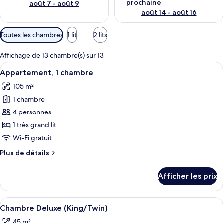
prochaine
août 7 - août 9
août 14 - août 16
Filtres
Toutes les chambres
1 lit
2 lits
disponibles
pour
Affichage de 13 chambre(s) sur 13
les
Afficher
Une chambre d’hôtel avec un grand lit,
14
Appartement, 1 chambre
chambres
toutes
105 m²
les
1 chambre
photos
pour
4 personnes
ce
1 très grand lit
type
Wi-Fi gratuit
de
Plus
Plus de détails
chambre :
de
Appartement,
détails
Afficher les prix
pour
1
Appartement,
chambre
1
Afficher
Une chambre d’hôtel spacieuse, dotée d
7
chambre
Chambre Deluxe (King/Twin)
toutes
45 m²