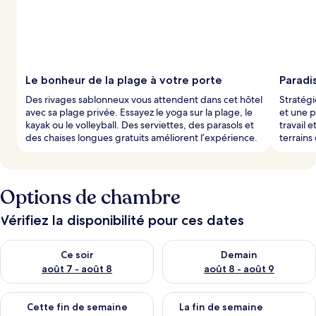
Le bonheur de la plage à votre porte
Paradis
Des rivages sablonneux vous attendent dans cet hôtel
Stratég
avec sa plage privée. Essayez le yoga sur la plage, le
et une p
kayak ou le volleyball. Des serviettes, des parasols et
travail 
des chaises longues gratuits améliorent l’expérience.
terrains
Options de chambre
Vérifiez la disponibilité pour ces dates
Vérifier la disponibilité pour ce soir août 7 - août 8
Vérifier la disponibilité pour 
Ce soir
Demain
août 7 - août 8
août 8 - août 9
Vérifier la disponibilité pour cette fin de semaine août 7 - aoû
Vérifier la disponibilité pour 
Cette fin de semaine
La fin de semaine