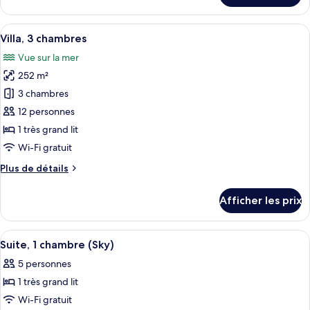
Villa,
2
Afficher
Un salon moderne avec un canapé d’ang
23
chambres
Villa, 3 chambres
toutes
Vue sur la mer
les
252 m²
photos
pour
3 chambres
ce
12 personnes
type
1 très grand lit
de
Wi-Fi gratuit
chambre :
Plus
Plus de détails
Villa,
de
3
détails
Afficher les prix
chambres
pour
Villa,
3
Afficher
Une chambre d’hôtel avec deux lits, 
9
chambres
Suite, 1 chambre (Sky)
toutes
5 personnes
les
1 très grand lit
photos
pour
Wi-Fi gratuit