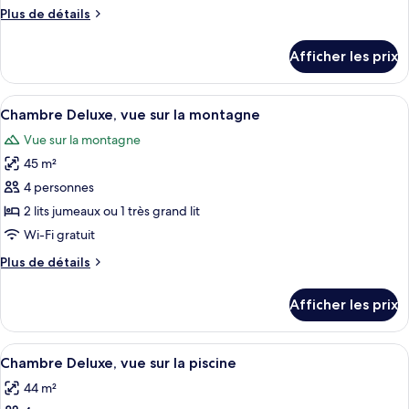
ce
Plus
Plus de détails
type
de
détails
de
Afficher les prix
pour
chambre :
Suite,
Suite,
1
Afficher
Une chambre d’hôtel avec un grand lit,
9
1
chambre
Chambre Deluxe, vue sur la montagne
toutes
(Sky)
chambre
Vue sur la montagne
les
(Sky)
45 m²
photos
pour
4 personnes
ce
2 lits jumeaux ou 1 très grand lit
type
Wi-Fi gratuit
de
Plus
Plus de détails
chambre :
de
Chambre
détails
Afficher les prix
pour
Deluxe,
Chambre
vue
Deluxe,
Afficher
Une chambre d’hôtel spacieuse, dotée d
sur
6
vue
Chambre Deluxe, vue sur la piscine
toutes
la
sur
44 m²
la
les
montagne
montagne