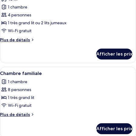
les
1 chambre
photos
pour
4 personnes
ce
1 très grand lit ou 2 lits jumeaux
type
Wi-Fi gratuit
de
Plus
Plus de détails
chambre :
de
Chambre
détails
Afficher les prix
pour
Deluxe
Chambre
(King/Twin)
Deluxe
Afficher
Une chambre d’hôtel spacieuse, dotée d
7
(King/Twin)
Chambre familiale
toutes
1 chambre
les
8 personnes
photos
pour
1 très grand lit
ce
Wi-Fi gratuit
type
Plus
Plus de détails
de
de
chambre :
détails
Afficher les prix
pour
Chambre
Chambre