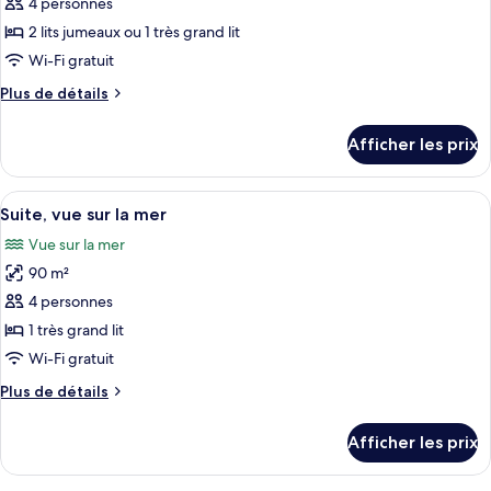
4 personnes
photos
pour
2 lits jumeaux ou 1 très grand lit
ce
Wi-Fi gratuit
type
Plus
Plus de détails
de
de
chambre :
détails
Afficher les prix
pour
Chambre
Chambre
Deluxe,
Deluxe,
Afficher
Une chambre d’hôtel avec un grand lit,
vue
9
vue
Suite, vue sur la mer
toutes
sur
sur
Vue sur la mer
la
les
la
piscine
90 m²
photos
piscine
pour
4 personnes
ce
1 très grand lit
type
Wi-Fi gratuit
de
Plus
Plus de détails
chambre :
de
Suite,
détails
Afficher les prix
pour
vue
Suite,
sur
vue