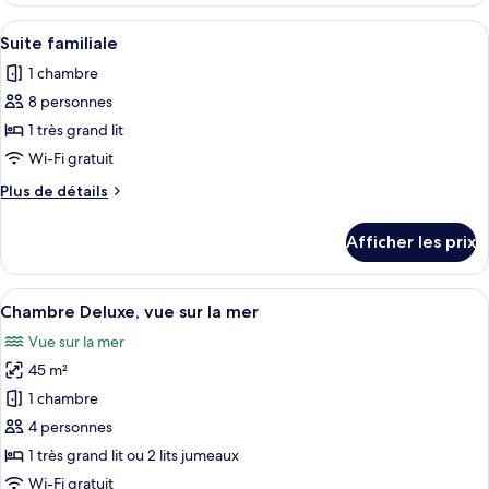
familiale
familiale
Afficher
Couette en duvet, minibar, coffre-for
11
Suite familiale
toutes
1 chambre
les
8 personnes
photos
pour
1 très grand lit
ce
Wi-Fi gratuit
type
Plus
Plus de détails
de
de
chambre :
détails
Afficher les prix
pour
Suite
Suite
familiale
familiale
Afficher
Une chambre d’hôtel spacieuse, dotée d
5
Chambre Deluxe, vue sur la mer
toutes
Vue sur la mer
les
45 m²
photos
pour
1 chambre
ce
4 personnes
type
1 très grand lit ou 2 lits jumeaux
de
Wi-Fi gratuit