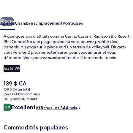
Blu
Resort
cédent
Suivant
Phu
269+
Aperçu
Chambres
Emplacement
Politiques
Quoc
À quelques pas d’attraits comme Casino Corona, Radisson Blu Resort
Phu Quoc offre une plage privée où vous pouvez profiter des
parasols, du yoga sur la plage et d’un terrain de volleyball. Dirigez-
vous vers les 2 piscines extérieures pour vous amuser et vous
détendre. Vous pouvez aussi profiter des 2 terrains de tennis
extérieurs pour vous divertir davantage. Avenue, l’un des 2
restaurants, offre une vue sur la piscine et sert le le déjeuner, le le
Accès VIP
dîner et le le souper. Parmi les points saillants de hôtel de luxe,
notons 2 bars-salons, un club pour enfants gratuit et un bar sur la
Le
139 $ CA
plage. Les autres voyageurs ne disent que du bien en ce qui
prix
concerne le personnel serviable et l’état général de l’hébergement.
158 $ CA au total
actuel
(taxes et frais compris)
est
Du 14 août au 15 août
de 139 $ CA
Avis
Excellent
8,8
Afficher les 344 avis
8,8 sur 10 –
Commodités populaires