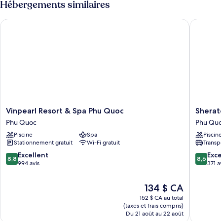
Hébergements similaires
la
sur
mer
la
Vinpearl Resort & Spa Phu Quoc
Sheraton
mer
Vinpearl
Sherato
Vinpearl Resort & Spa Phu Quoc
Sherat
Resort
Phu
Phu Quoc
Phu Qu
&
Quoc
Piscine
Spa
Piscin
Spa
Long
Stationnement gratuit
Wi-Fi gratuit
Transp
Phu
Beach
Quoc
Resort
8.8
8.6
Excellent
Exce
8,8
8,6
Phu
Phu
sur
sur
994 avis
371 a
Quoc
Quoc
10,
10,
Excellent,
Excellen
Le
134 $ CA
994 avis
371 avis
prix
152 $ CA au total
est
(taxes et frais compris)
de
Du 21 août au 22 août