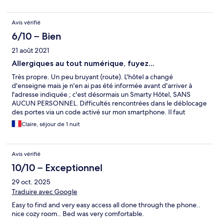
Avis vérifié
6/10 – Bien
21 août 2021
Allergiques au tout numérique, fuyez...
Très propre. Un peu bruyant (route). L'hôtel a changé
d'enseigne mais je n'en ai pas été informée avant d'arriver à
l'adresse indiquée ; c'est désormais un Smarty Hôtel, SANS
AUCUN PERSONNEL. Difficultés rencontrées dans le déblocage
des portes via un code activé sur mon smartphone. Il faut
comprendre que le déblocage se fait via un appui long... Si vous
Claire, séjour de 1 nuit
n'avez pas de smartphone ou plus de batterie, préparez-vous à
coucher dehors... ou payer un gros supplément pour que
quelqu'un se déplace...
Avis vérifié
10/10 – Exceptionnel
29 oct. 2025
Traduire avec Google
Easy to find and very easy access all done through the phone..
nice cozy room.. Bed was very comfortable.