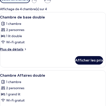
disponibles
pour
Affichage de 4 chambre(s) sur 4
les
Afficher
Coffre-fort, bureau, système d’insonori
6
Chambre de base double
chambres
toutes
1 chambre
les
2 personnes
photos
pour
1 lit double
ce
Wi-Fi gratuit
type
Plus
Plus de détails
de
de
chambre :
détails
Afficher les prix
pour
Chambre
Chambre
de
de
Afficher
Chambre Affaires double | Coffre-fort,
base
6
base
Chambre Affaires double
toutes
double
double
1 chambre
les
2 personnes
photos
pour
1 grand lit
ce
Wi-Fi gratuit
type