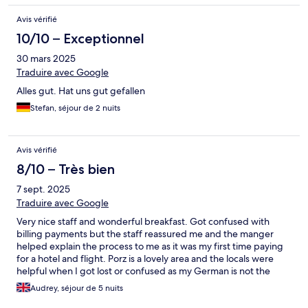
Avis vérifié
10/10 – Exceptionnel
30 mars 2025
Traduire avec Google
Alles gut. Hat uns gut gefallen
Stefan, séjour de 2 nuits
Avis vérifié
8/10 – Très bien
7 sept. 2025
Traduire avec Google
Very nice staff and wonderful breakfast. Got confused with
billing payments but the staff reassured me and the manger
helped explain the process to me as it was my first time paying
for a hotel and flight. Porz is a lovely area and the locals were
helpful when I got lost or confused as my German is not the
best. Would stay here again.
Audrey, séjour de 5 nuits