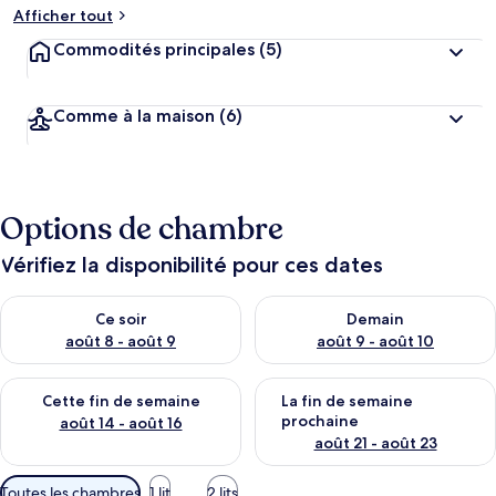
Afficher tout
Commodités principales
(5)
Comme à la maison
(6)
Options de chambre
Vérifiez la disponibilité pour ces dates
Vérifier la disponibilité pour ce soir août 8 - août 9
Vérifier la disponibilité pour 
Ce soir
Demain
août 8 - août 9
août 9 - août 10
Vérifier la disponibilité pour cette fin de semaine août 14 - aoû
Vérifier la disponibilité pour 
Cette fin de semaine
La fin de semaine
prochaine
août 14 - août 16
août 21 - août 23
Filtres
Toutes les chambres
1 lit
2 lits