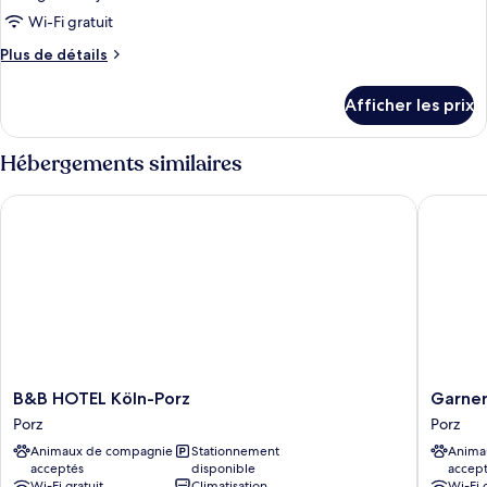
ce
Wi-Fi gratuit
type
Plus
Plus de détails
de
de
chambre :
détails
Afficher les prix
pour
Chambre
Chambre
simple
simple
Hébergements similaires
Affaires
Affaires
B&B HOTEL Köln-Porz
Garner H
B&B
Garner
B&B HOTEL Köln-Porz
Garner
HOTEL
Hotel
Porz
Porz
Köln-
Cologne
Animaux de compagnie
Stationnement
Anima
Porz
Porz
acceptés
disponible
accep
Porz
-
Wi-Fi gratuit
Climatisation
Wi-Fi 