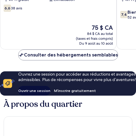
Airport
6.6
by
6,6
38 avis
7.4
Bie
sur
IHG
7,4
sur
52 av
10,
Porz
10,
38 avis
Le
75 $ CA
Bien,
prix
52 avis
84 $ CA au total
est
(taxes et frais compris)
de
Du 9 août au 10 août
75 $ CA
Consulter des hébergements semblables
Ouvrez une session pour accéder aux réductions et avantages
admissibles. Plus de récompenses pour vivre plus d’aventures!
Ouvrir une session
M’inscrire gratuitement
À propos du quartier