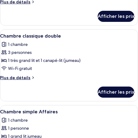
Plus
Plus de détails
de
de
chambre :
détails
Afficher les prix
pour
Chambre
Chambre
Affaires
Affaires
Afficher
Coffre-fort, bureau, système d’insonori
double
5
double
Chambre classique double
toutes
1 chambre
les
3 personnes
photos
pour
1 très grand lit et 1 canapé-lit (jumeau)
ce
Wi-Fi gratuit
type
Plus
Plus de détails
de
de
chambre :
détails
Afficher les prix
pour
Chambre
Chambre
classique
classique
Afficher
Coffre-fort, bureau, système d’insonori
double
6
double
Chambre simple Affaires
toutes
1 chambre
les
1 personne
photos
pour
1 grand lit jumeau