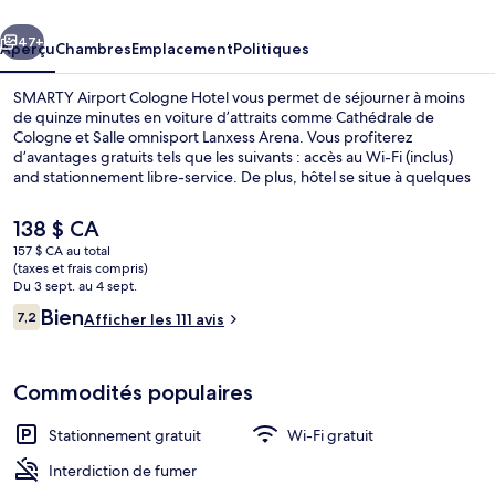
Cologne
cédent
Suivant
Hotel
47+
Aperçu
Chambres
Emplacement
Politiques
SMARTY Airport Cologne Hotel vous permet de séjourner à moins
de quinze minutes en voiture d’attraits comme Cathédrale de
Cologne et Salle omnisport Lanxess Arena. Vous profiterez
d’avantages gratuits tels que les suivants : accès au Wi-Fi (inclus)
and stationnement libre-service. De plus, hôtel se situe à quelques
minutes en voiture de l’attrait Parc des expositions de Cologne.
Le
138 $ CA
prix
157 $ CA au total
actuel
(taxes et frais compris)
Coffre-fort, bureau, système d’insonori
est
Du 3 sept. au 4 sept.
de 138 $ CA
Avis
Bien
7,2
Afficher les 111 avis
7,2 sur 10 –
Commodités populaires
Stationnement gratuit
Wi-Fi gratuit
Interdiction de fumer