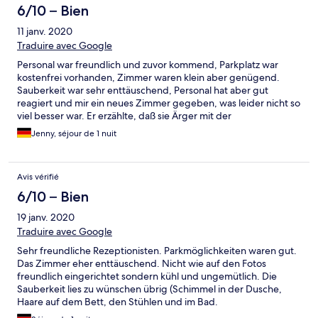
6/10 – Bien
11 janv. 2020
Traduire avec Google
Personal war freundlich und zuvor kommend, Parkplatz war
kostenfrei vorhanden, Zimmer waren klein aber genügend.
Sauberkeit war sehr enttäuschend, Personal hat aber gut
reagiert und mir ein neues Zimmer gegeben, was leider nicht so
viel besser war. Er erzählte, daß sie Ärger mit der
Reinigungsfirma haben und sie diesen Monat wechseln werden.
Jenny, séjour de 1 nuit
Vielleicht ist die Firma pieschig, dass sie gekündigt wurden....
Avis vérifié
6/10 – Bien
19 janv. 2020
Traduire avec Google
Sehr freundliche Rezeptionisten. Parkmöglichkeiten waren gut.
Das Zimmer eher enttäuschend. Nicht wie auf den Fotos
freundlich eingerichtet sondern kühl und ungemütlich. Die
Sauberkeit lies zu wünschen übrig (Schimmel in der Dusche,
Haare auf dem Bett, den Stühlen und im Bad.
Zigarettenstummel im Mülleimer (trotz angeblichem