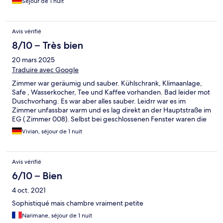
Séjour de 1 nuit
Rauchverbotes), die sehr unangenehm gerochen haben. An der
Sauberkeit der Zimmer könnte gearbeitet werden. Ansonsten
war es okay, solang man keinen längeren Aufenthalt plant.
Avis vérifié
8/10 – Très bien
20 mars 2025
Traduire avec Google
Zimmer war geräumig und sauber. Kühlschrank, Klimaanlage,
Safe , Wasserkocher, Tee und Kaffee vorhanden. Bad leider mot
Duschvorhang. Es war aber alles sauber. Leidrr war es im
Zimmer unfassbar warm und es lag direkt an der Hauptstraße im
EG ( Zimmer 008). Selbst bei geschlossenen Fenster waren die
Autos zu hören. Parkplatz sehr klein und eng. Wir haben lieber
Vivian, séjour de 1 nuit
an der Straße geparkt. Das war ok. Bei ddr Buchung voelkeicut
darauf achten, dass das Zimmer nicht zur Straße geht . Kein
Aufzug vorhanden.
Avis vérifié
6/10 – Bien
4 oct. 2021
Sophistiqué mais chambre vraiment petite
Narimane, séjour de 1 nuit