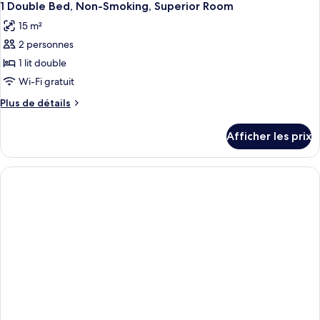
lits
1
2
1 Double Bed, Non-Smoking, Superior Room
toutes
jumeaux,
lits
15 m²
jumeaux,
les
non-
non-
2 personnes
photos
fumeur
fumeur
pour
1 lit double
ce
Wi-Fi gratuit
type
Plus
Plus de détails
de
de
chambre :
détails
Afficher les prix
pour
1
1
Double
Double
Bed,
Bed,
Non-
Non-
Smoking,
Smoking,
Superior
Superior
Room
Room