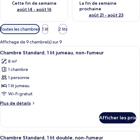
Cette fin de semaine
La fin de semaine
prochaine
août 14 - août 16
août 21 - août 23
Filtres
Toutes les chambres
1 lit
2 lits
disponibles
pour
Affichage de 9 chambre(s) sur 9
les
Afficher
Un lit bien fait, avec des oreillers bla
7
Chambre Standard, 1 lit jumeau, non-fumeur
chambres
toutes
8 m²
les
1 chambre
photos
pour
1 personne
ce
1 lit jumeau
type
Wi-Fi gratuit
de
Plus
Plus de détails
chambre :
de
Chambre
détails
Afficher les prix
pour
Standard,
Chambre
1
Standard,
Afficher
Une chambre d’hôtel avec un grand lit
lit
6
1
Chambre Standard, 1 lit double, non-fumeur