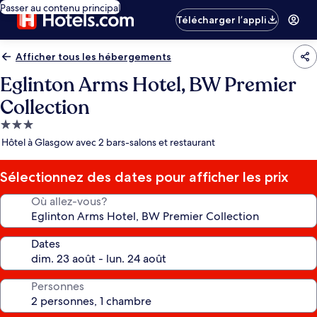
Passer au contenu principal
Télécharger l’appli
Afficher tous les hébergements
Eglinton Arms Hotel, BW Premier
Collection
Hébergement
3.0 étoiles
Hôtel à Glasgow avec 2 bars-salons et restaurant
Sélectionnez des dates pour afficher les prix
Où allez-vous?
Dates
Personnes