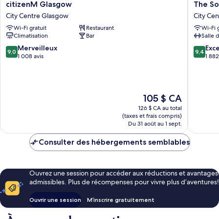
citizenM
The
citizenM Glasgow
The So
Glasgow
Social
City Centre Glasgow
City Ce
City
Hub
Wi-Fi gratuit
Restaurant
Wi-Fi 
Centre
Glasgo
Climatisation
Bar
Salle 
Glasgow
City
Centre
9.0
9.4
Merveilleux
Exc
9,0
9,4
Glasgo
sur
sur
1 008 avis
1 882
10,
10,
Merveilleux,
Exceptio
1 008 avis
1 882 avi
Le
105 $ CA
prix
126 $ CA au total
est
(taxes et frais compris)
de
Du 31 août au 1 sept.
105 $ CA
Consulter des hébergements semblables
Ouvrez une session pour accéder aux réductions et avantages
admissibles. Plus de récompenses pour vivre plus d’aventures!
Ouvrir une session
M’inscrire gratuitement