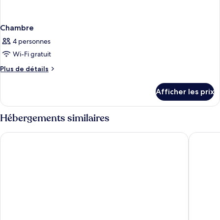
Chambre
4 personnes
Wi-Fi gratuit
Plus
Plus de détails
de
détails
Afficher les prix
pour
Chambre
Hébergements similaires
citizenM Glasgow
The Soci