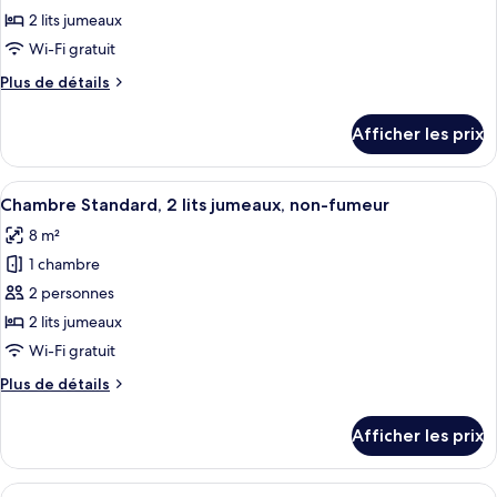
ce
2 lits jumeaux
type
Wi-Fi gratuit
de
Plus
Plus de détails
chambre :
de
Chambre
détails
Afficher les prix
pour
supérieure,
Chambre
2
supérieure,
Afficher
Une chambre d’hôtel avec deux lits, un
lits
4
2
Chambre Standard, 2 lits jumeaux, non-fumeur
toutes
jumeaux,
lits
8 m²
jumeaux,
les
non-
non-
1 chambre
photos
fumeur
fumeur
pour
2 personnes
ce
2 lits jumeaux
type
Wi-Fi gratuit
de
Plus
Plus de détails
chambre :
de
Chambre
détails
Afficher les prix
pour
Standard,
Chambre
2
Standard,
Afficher
Literie de qualité, bureau, fer et planc