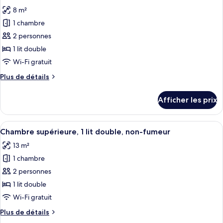
toutes
jumeau,
lit
8 m²
jumeau,
les
non-
non-
1 chambre
photos
fumeur
fumeur
pour
2 personnes
ce
1 lit double
type
Wi-Fi gratuit
de
Plus
Plus de détails
chambre :
de
Chambre
détails
Afficher les prix
pour
Standard,
Chambre
1
Standard,
Afficher
Une chambre d’hôtel avec un grand lit
lit
7
1
Chambre supérieure, 1 lit double, non-fumeur
toutes
double,
lit
13 m²
double,
les
non-
non-
1 chambre
photos
fumeur
fumeur
pour
2 personnes
ce
1 lit double
type
Wi-Fi gratuit
de
Plus
Plus de détails
chambre :
de