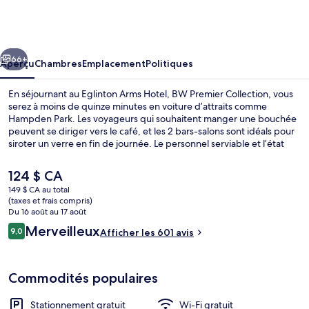
Eglinton
Arms
Hotel,
cédent
Suivant
BW
66+
Aperçu
Chambres
Emplacement
Politiques
Premier
En séjournant au Eglinton Arms Hotel, BW Premier Collection, vous
Collection
serez à moins de quinze minutes en voiture d’attraits comme
Hampden Park. Les voyageurs qui souhaitent manger une bouchée
peuvent se diriger vers le café, et les 2 bars-salons sont idéals pour
siroter un verre en fin de journée. Le personnel serviable et l’état
général de l’hébergement sont des éléments très prisés par les
voyageurs.
Le
124 $ CA
prix
149 $ CA au total
actuel
(taxes et frais compris)
Chambre Standard, 1 lit double, non-fu
est
Du 16 août au 17 août
de 124 $ CA
Avis
Merveilleux
9,0
Afficher les 601 avis
9,0 sur 10 –
Commodités populaires
Stationnement gratuit
Wi-Fi gratuit