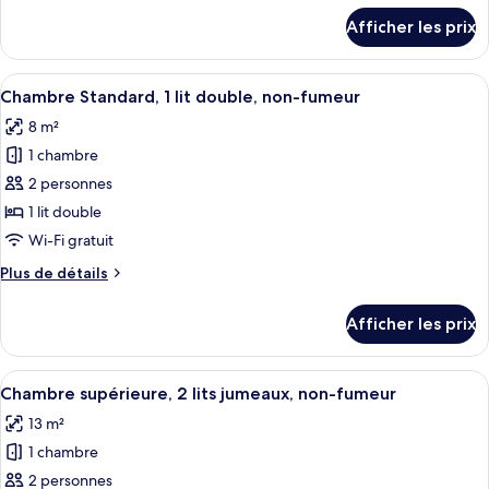
Chambre
détails
Afficher les prix
pour
supérieure,
Chambre
1
supérieure,
Afficher
Une chambre d’hôtel avec un grand lit
lit
9
1
Chambre Standard, 1 lit double, non-fumeur
toutes
double,
lit
8 m²
double,
les
non-
non-
1 chambre
photos
fumeur
fumeur
pour
2 personnes
ce
1 lit double
type
Wi-Fi gratuit
de
Plus
Plus de détails
chambre :
de
Chambre
détails
Afficher les prix
pour
Standard,
Chambre
1
Standard,
Afficher
Une chambre d’hôtel avec deux lits, un
lit
9
1
Chambre supérieure, 2 lits jumeaux, non-fumeur
toutes
double,
lit
13 m²
double,
les
non-
non-
1 chambre
photos
fumeur
fumeur
pour
2 personnes