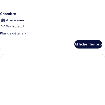
Chambre
4 personnes
Wi-Fi gratuit
Plus
Plus de détails
de
détails
Afficher les prix
pour
Chambre