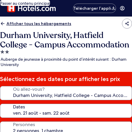
Passer au contenu principal
Télécharger l’appli
Afficher tous les hébergements
Durham University, Hatfield
College - Campus Accommodation
Hébergement
2.0 étoiles
Auberge de jeunesse à proximité du point d’intérêt suivant : Durham
University
Sélectionnez des dates pour afficher les prix
Où allez-vous?
Dates
Personnes