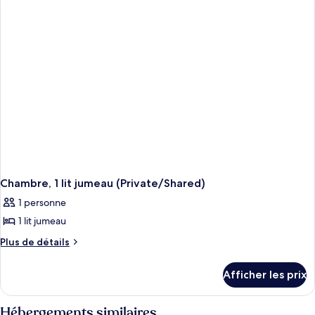
lit
jumeau
(Shared
Bathroom)
Chambre, 1 lit jumeau (Private/Shared)
1 personne
1 lit jumeau
Plus
Plus de détails
de
détails
Afficher les prix
pour
Chambre,
1
Hébergements similaires