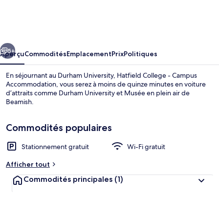
Durham
University,
Hatfield
cédent
Suivant
College
5+
Aperçu
Commodités
Emplacement
Prix
Politiques
-
En séjournant au Durham University, Hatfield College - Campus
Campus
Accommodation, vous serez à moins de quinze minutes en voiture
d’attraits comme Durham University et Musée en plein air de
Accommodation
Beamish.
Commodités populaires
Stationnement gratuit
Wi-Fi gratuit
Terrain de l’hébergement
Afficher tout
Commodités principales
(1)