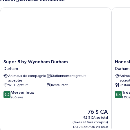
lit
jumeau
Super 8 by Wyndham Durham
Honest L
(Private/Shared)
Super
Honest
Super 8 by Wyndham Durham
Honest
8
Lawyer
Durham
Durham
by
Hotel
Animaux de compagnie
Stationnement gratuit
Anima
Wyndham
Durham
acceptés
accep
Durham
Wi-Fi gratuit
Restaurant
Restau
Durham
9.2
8.4
Merveilleux
Trè
9,2
8,4
sur
sur
286 avis
1 002
10,
10,
Merveilleux,
Très
Le
76 $ CA
286 avis
bien,
prix
92 $ CA au total
1 002 av
est
(taxes et frais compris)
de
Du 23 août au 24 août