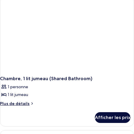
lit
Chambre,
double
1
(Private/Shared)
lit
double
(Private/Shared)
Chambre, 1 lit jumeau (Shared Bathroom)
1 personne
1 lit jumeau
Plus
Plus de détails
de
détails
Afficher les prix
pour
Chambre,
1