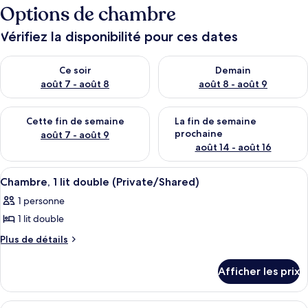
Options de chambre
Vérifiez la disponibilité pour ces dates
Vérifier la disponibilité pour ce soir août 7 - août 8
Vérifier la disponibilité pour 
Ce soir
Demain
août 7 - août 8
août 8 - août 9
Vérifier la disponibilité pour cette fin de semaine août 7 - aoû
Vérifier la disponibilité pour 
Cette fin de semaine
La fin de semaine
prochaine
août 7 - août 9
août 14 - août 16
Afficher
Chambre, 1 lit double (Private/Shared) 
1
Chambre, 1 lit double (Private/Shared)
toutes
1 personne
les
1 lit double
photos
pour
Plus
Plus de détails
de
ce
détails
type
Afficher les prix
pour
de
Chambre,
chambre :
1