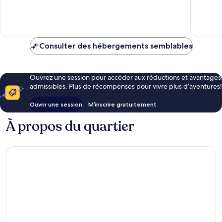
Exceptionnel,
Exceptio
1 avis
4 avis
Consulter des hébergements semblables
Ouvrez une session pour accéder aux réductions et avantages
admissibles. Plus de récompenses pour vivre plus d’aventures!
Ouvrir une session
M’inscrire gratuitement
À propos du quartier