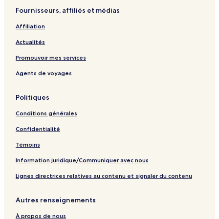
e
t
v
n
n
a
Fournisseurs, affiliés et médias
l
r
t
t
p
a
a
l
l
a
Affiliation
p
n
a
a
g
a
t
p
p
e
Actualités
g
l
a
a
e
a
g
g
Promouvoir mes services
p
e
e
Agents de voyages
a
g
e
Politiques
Conditions générales
Confidentialité
Témoins
Information juridique/Communiquer avec nous
Lignes directrices relatives au contenu et signaler du contenu
Autres renseignements
À propos de nous