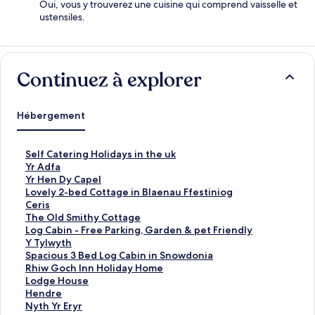
Oui, vous y trouverez une cuisine qui comprend vaisselle et
ustensiles.
Continuez à explorer
Hébergement
S
Self Catering Holidays in the uk
e
Y
Yr Adfa
l
r
Y
Yr Hen Dy Capel
f
A
r
L
Lovely 2-bed Cottage in Blaenau Ffestiniog
C
d
H
o
C
Ceris
a
f
e
v
e
T
The Old Smithy Cottage
t
a
n
e
r
h
L
Log Cabin - Free Parking, Garden & pet Friendly
e
D
l
i
e
o
Y
Y Tylwyth
r
:
y
y
s
O
g
T
S
Spacious 3 Bed Log Cabin in Snowdonia
i
l
C
2
l
C
y
p
R
Rhiw Goch Inn Holiday Home
n
i
a
-
:
d
a
l
a
h
L
Lodge House
g
e
p
b
l
S
b
w
c
i
o
H
Hendre
H
n
e
e
i
m
i
y
i
w
d
e
N
Nyth Yr Eryr