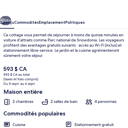
Capel
Jeriwsalem
cédent
Suivant
25+
Aperçu
Commodités
Emplacement
Politiques
Ce cottage vous permet de séjourner à moins de quinze minutes en
voiture d’attraits comme Parc national de Snowdonia. Les voyageurs
profitent des avantages gratuits suivants : accès au Wi-Fi (inclus) et
stationnement libre-service. Le jardin et la cuisine agrémenteront
sûrement votre séjour.
Le
593 $ CA
prix
593 $ CA au total
actuel
(taxes et frais compris)
Chaumière | Intérieur
est
Du 5 sept. au 6 sept.
de 593 $ CA
Maison entière
2 chambres
2 salles de bain
4 personnes
Commodités populaires
Cuisine
Stationnement gratuit