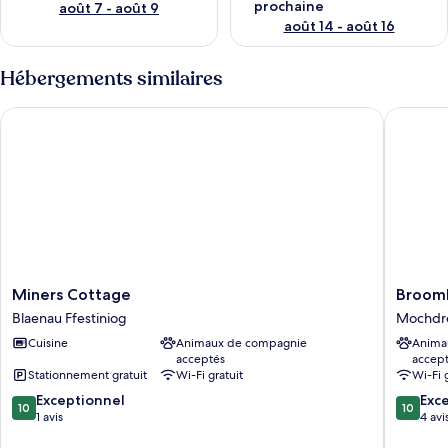
prochaine
août 7 - août 9
août 14 - août 16
Hébergements similaires
Miners Cottage
BroomB
Miners
BroomB
Miners Cottage
Broom
Cottage
Mochdr
Blaenau Ffestiniog
Mochdr
Blaenau
Cuisine
Animaux de compagnie
Anima
Ffestiniog
acceptés
accep
Stationnement gratuit
Wi-Fi gratuit
Wi-Fi 
10.0
10.0
Exceptionnel
Exc
10
10
sur
sur
1 avis
4 avi
10,
10,