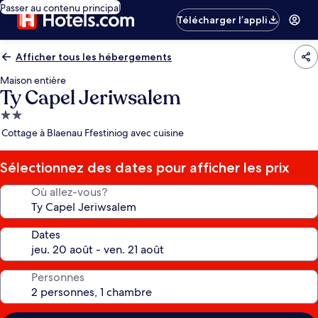
Passer au contenu principal
Télécharger l’appli
Afficher tous les hébergements
Maison entière
Ty Capel Jeriwsalem
Hébergement
2.0 étoiles
Cottage à Blaenau Ffestiniog avec cuisine
Sélectionnez des dates pour afficher les prix
Où allez-vous?
Dates
Personnes