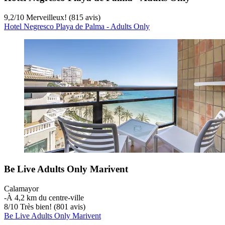
9,2
/
10
Merveilleux! (815 avis)
Hotel Negresco Playa de Palma - Adults Only
Be Live Adults Only Marivent
Calamayor
‐
À 4,2 km du centre-ville
8
/
10
Très bien! (801 avis)
Be Live Adults Only Marivent