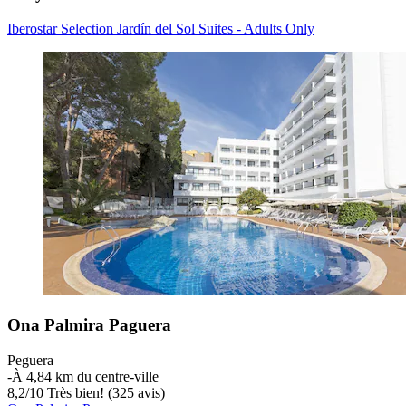
Iberostar Selection Jardín del Sol Suites - Adults Only
Ona Palmira Paguera
Peguera
‐
À 4,84 km du centre-ville
8,2
/
10
Très bien! (325 avis)