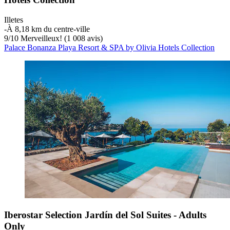
Illetes
‐
À 8,18 km du centre-ville
9
/
10
Merveilleux! (1 008 avis)
Palace Bonanza Playa Resort & SPA by Olivia Hotels Collection
Iberostar Selection Jardín del Sol Suites - Adults
Only