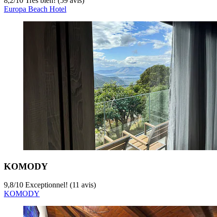
8,2
/
10
Très bien! (59 avis)
Europa Beach Hotel
KOMODY
9,8
/
10
Exceptionnel! (11 avis)
KOMODY