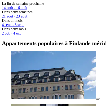
La fin de semaine prochaine
14 août - 16 août
Dans deux semaines
21 août - 23 août
Dans un mois
4 sept. - 6 sept.
Dans deux mois
2 oct. - 4 oct.
Appartements populaires à Finlande mérid