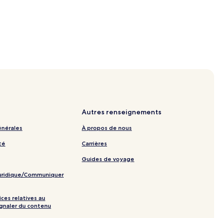
Autres renseignements
énérales
À propos de nous
té
Carrières
Guides de voyage
juridique/Communiquer
ices relatives au
ignaler du contenu