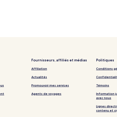
Fournisseurs, affiliés et médias
Politiques
Affiliation
Conditions g
Actualités
Confidentiali
ous
Promouvoir mes services
Témoins
ent
Agents de voyages
Information 
avec nous
Lignes directr
contenu et s