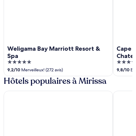
Weligama Bay Marriott Resort &
Cape W
Spa
Chate
5
5
out
out
9,2
/
10
Merveilleux! (272 avis)
9,8
/
10
Exc
of
of
Hôtels populaires à Mirissa
5
5
Coastline Mirissa Boutique hotel and spa
NiiRA