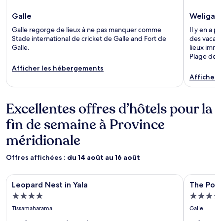
Galle
Weliga
Galle regorge de lieux à ne pas manquer comme
Il y en a 
Stade international de cricket de Galle and Fort de
des vacanc
Galle.
lieux imm
Plage de T
Afficher les hébergements
Afficher
Excellentes offres d’hôtels pour la
fin de semaine à Province
méridionale
Offres affichées :
du 14 août au 16 août
Galerie
Leopard Nest in Yala
Galerie
The Postca
Leopard Nest in Yala
The Post
d’images
d’image
Hébergement
Héberg
pour
pour
4.0 étoile
5.0 étoil
Tissamaharama
Galle
l’hébergement
l’héber