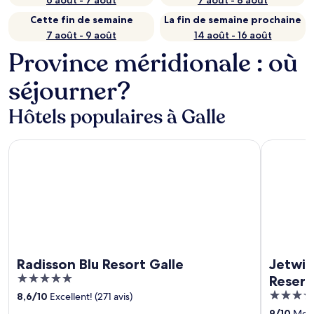
6 août - 7 août
7 août - 8 août
Cette fin de semaine
La fin de semaine prochaine
7 août - 9 août
14 août - 16 août
Province méridionale : où
séjourner?
Hôtels populaires à Galle
Radisson Blu Resort Galle
Jetwing Li
Radisson Blu Resort Galle
Jetwin
5
Reser
out
5
8,6
/
10
Excellent! (271 avis)
of
out
9
/
10
Merve