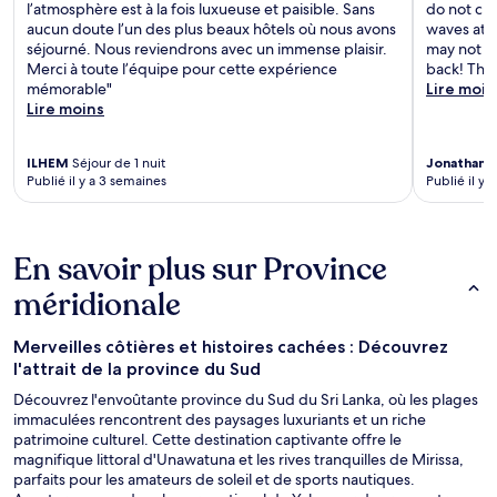
l’atmosphère est à la fois luxueuse et paisible. Sans
do not clo
aucun doute l’un des plus beaux hôtels où nous avons
waves at a
séjourné. Nous reviendrons avec un immense plaisir.
may not b
Merci à toute l’équipe pour cette expérience
back! Tha
mémorable"
Lire moin
Lire moins
ILHEM
Séjour de 1 nuit
Jonathan
S
Publié il y a 3 semaines
Publié il y 
En savoir plus sur Province
méridionale
Merveilles côtières et histoires cachées : Découvrez
l'attrait de la province du Sud
Découvrez l'envoûtante province du Sud du Sri Lanka, où les plages
immaculées rencontrent des paysages luxuriants et un riche
patrimoine culturel. Cette destination captivante offre le
magnifique littoral d'Unawatuna et les rives tranquilles de Mirissa,
parfaits pour les amateurs de soleil et de sports nautiques.