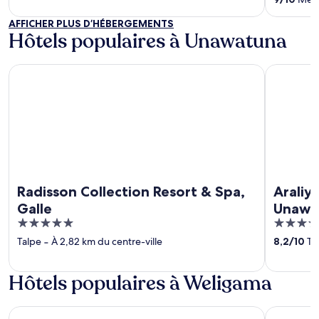
5
of
AFFICHER PLUS D’HÉBERGEMENTS
5
Hôtels populaires à Unawatuna
Radisson Collection Resort & Spa, Galle
Araliya Be
Radisson Collection Resort & Spa,
Araliy
Galle
Unawa
5
5
sea all
out
out
Talpe
‐
À 2,82 km du centre-ville
8,2
/
10
Trè
of
of
5
5
Hôtels populaires à Weligama
Weligama Bay Marriott Resort & Spa
Cape Weli