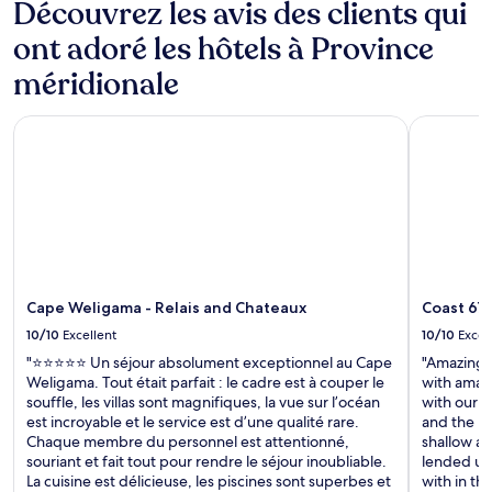
Découvrez les avis des clients qui
ont adoré les hôtels à Province
méridionale
Cape Weligama - Relais and Chateaux
Coast 67 
Cape Weligama - Relais and Chateaux
Coast 67
10/10
Excellent
10/10
Excel
"⭐⭐⭐⭐⭐ Un séjour absolument exceptionnel au Cape
"Amazing h
Weligama. Tout était parfait : le cadre est à couper le
with amazi
souffle, les villas sont magnifiques, la vue sur l’océan
with our 3
est incroyable et le service est d’une qualité rare.
and the ho
Chaque membre du personnel est attentionné,
shallow ar
souriant et fait tout pour rendre le séjour inoubliable.
lended us
La cuisine est délicieuse, les piscines sont superbes et
with in t