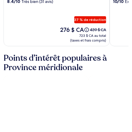
Leopard
8.4/10
Très bien (31 avis)
The
10/10
Exc
Nest
Postcar
in
Galle
37 % de réduction
Yala
Le
276 $ CA
Le
439 $ CA
prix
prix
723 $ CA
723 $ CA au total
est
était
(taxes et frais compris)
au total
de 276 $ CA
de 439 $ CA,
consulter
Points d’intérêt populaires à
plus
de
Province méridionale
renseignements
sur
le
tarif
ordinaire.