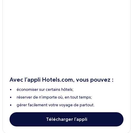
Midigama – Hôtels
Medaketiya – Maisons d’hôtes
Hôtels au bord de la plage – Medaketiya
Complexes et hôtels avec spa – Medaketiya
Kekanadura – Hôtels
Hôtels au bord de la plage – Polhena
Mahasenpura – Hôtels
Walasgala – Hôtels
Katudampe – Hôtels
Avec l’appli Hotels.com, vous pouvez :
Walagampattuwa – Hôtels
économiser sur certains hôtels;
Atadahewatugoda – Hôtels
réserver de n’importe où, en tout temps;
Kalahe – Hôtels
gérer facilement votre voyage de partout.
Warukandeniya – Hôtels
Ipitagoda – Hôtels
Télécharger l’appli
Hiriketiya – Hôtels