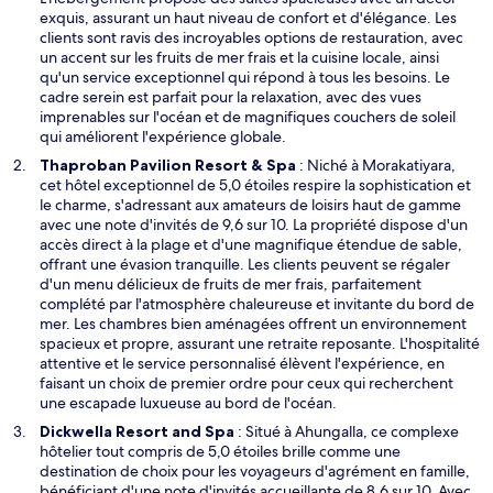
d
exquis, assurant un haut niveau de confort et d'élégance. Les
a
clients sont ravis des incroyables options de restauration, avec
n
un accent sur les fruits de mer frais et la cuisine locale, ainsi
s
qu'un service exceptionnel qui répond à tous les besoins. Le
u
cadre serein est parfait pour la relaxation, avec des vues
n
imprenables sur l'océan et de magnifiques couchers de soleil
e
qui améliorent l'expérience globale.
n
S
Thaproban Pavilion Resort & Spa
: Niché à Morakatiyara,
o
’
cet hôtel exceptionnel de 5,0 étoiles respire la sophistication et
u
o
le charme, s'adressant aux amateurs de loisirs haut de gamme
v
u
avec une note d'invités de 9,6 sur 10. La propriété dispose d'un
e
v
accès direct à la plage et d'une magnifique étendue de sable,
l
r
offrant une évasion tranquille. Les clients peuvent se régaler
l
e
d'un menu délicieux de fruits de mer frais, parfaitement
e
d
complété par l'atmosphère chaleureuse et invitante du bord de
f
a
mer. Les chambres bien aménagées offrent un environnement
e
n
spacieux et propre, assurant une retraite reposante. L'hospitalité
n
s
attentive et le service personnalisé élèvent l'expérience, en
ê
u
faisant un choix de premier ordre pour ceux qui recherchent
t
n
une escapade luxueuse au bord de l'océan.
r
e
S
Dickwella Resort and Spa
: Situé à Ahungalla, ce complexe
e
n
’
hôtelier tout compris de 5,0 étoiles brille comme une
o
o
destination de choix pour les voyageurs d'agrément en famille,
u
u
bénéficiant d'une note d'invités accueillante de 8,6 sur 10. Avec