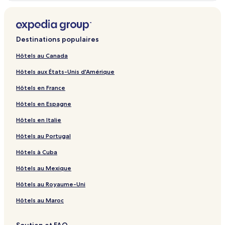
Bundala Wellagangoda – Hôtels
Bataduwa – Hôtels
Dondra West – Hôtels
Destinations populaires
Morakatiyara – Hôtels
Hôtels au Canada
Maha Induruwa – Hôtels
Hôtels aux États-Unis d'Amérique
Kahawa – Hôtels
Hôtels en France
Meetiyagoda – Hôtels
Hôtels en Espagne
Thiranagama – Villas
Hôtels en Italie
Thiranagama – Maisons d’hôtes
Hôtels au Portugal
Thiranagama – Gîtes
Hôtels à Cuba
Thiranagama – Hôtels
Hôtels au Mexique
Hôtels au bord de la plage – Thalaramba
Thalaramba – Hôtels
Hôtels au Royaume-Uni
Hôtels avec déjeuner inclus – Koggala
Hôtels au Maroc
Hôtels abordables – Koggala