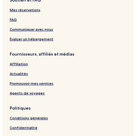
Soutien et FAQ
Boossa – Villas
Mes réservations
Boossa – Hôtels 3 étoiles
FAQ
Complexes et hôtels avec spa – Boossa
Communiquer avec nous
Kudawella – Hôtels
Poddala – Hôtels
Évaluer un hébergement
Hôtels abordables – Tangalle
Fournisseurs, affiliés et médias
Tangalle – Hôtels 3 étoiles
Affiliation
Hôtels au bord de la plage – Tangalle
Actualités
Dikwella – Hôtels
Promouvoir mes services
Angunukolapelessa – Hôtels
Agents de voyages
Udugama – Hôtels
Bentota – Villas
Politiques
Bentota – Maisons d’hôtes
Conditions générales
Bentota – Gîtes
Confidentialité
Bentota – Hôtels 2 étoiles