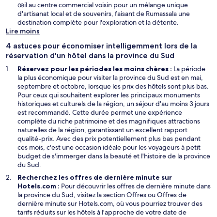
f
œil au centre commercial voisin pour un mélange unique
e
d'artisanat local et de souvenirs, faisant de Rumassala une
n
destination complète pour l'exploration et la détente.
ê
Lire moins
t
4 astuces pour économiser intelligemment lors de la
r
réservation d'un hôtel dans la province du Sud
e
Réservez pour les périodes les moins chères :
La période
la plus économique pour visiter la province du Sud est en mai,
septembre et octobre, lorsque les prix des hôtels sont plus bas.
Pour ceux qui souhaitent explorer les principaux monuments
historiques et culturels de la région, un séjour d'au moins 3 jours
est recommandé. Cette durée permet une expérience
complète du riche patrimoine et des magnifiques attractions
naturelles de la région, garantissant un excellent rapport
qualité-prix. Avec des prix potentiellement plus bas pendant
ces mois, c'est une occasion idéale pour les voyageurs à petit
budget de s'immerger dans la beauté et l'histoire de la province
du Sud.
Recherchez les offres de dernière minute sur
Hotels.com :
Pour découvrir les offres de dernière minute dans
la province du Sud, visitez la section Offres ou Offres de
dernière minute sur Hotels.com, où vous pourriez trouver des
tarifs réduits sur les hôtels à l'approche de votre date de