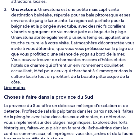
e
attractions locales.
e
n
Unawatuna
: Unawatuna est une petite mais captivante
o
destination balnéaire, réputée pour sa baie pittoresque et ses
u
environs de jungle luxuriante. La région est parfaite pour la
v
baignade et la plongée avec tuba, avec des récifs coralliens
e
vibrants regorgeant de vie marine juste au large de la plage.
l
Unawatuna abrite également plusieurs temples, ajoutant une
l
touche culturelle à votre visite. L'atmosphère décontractée vous
e
invite à vous détendre, que vous vous prélassiez sur la plage ou
f
que vous profitiez d'une séance de yoga au bord de la mer.
e
Vous pouvez trouver de charmantes maisons d'hôtes et des
n
hôtels de charme qui offrent un environnement douillet et
ê
accueillant, idéal pour ceux qui cherchent à s'immerger dans la
t
culture locale tout en profitant de la beauté pittoresque de la
r
côte.
e
Lire moins
Choses à faire dans la province du Sud
La province du Sud offre un délicieux mélange d'excitation et de
détente. Profitez de safaris palpitants dans les parcs naturels, faites
de la plongée avec tuba dans des eaux vibrantes, ou détendez-
vous simplement sur des plages magnifiques. Explorez des forts
historiques, faites-vous plaisir en faisant du lèche-vitrine dans les
centres commerciaux, et imprégnez-vous des jardins et de la faune
à couper le souffle de la région.