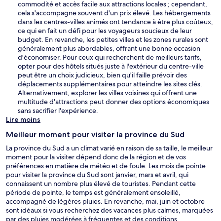
commodité et accès facile aux attractions locales ; cependant,
e
cela s'accompagne souvent d'un prix élevé. Les hébergements
f
dans les centres-villes animés ont tendance à être plus coûteux,
e
ce qui en fait un défi pour les voyageurs soucieux de leur
n
budget. En revanche, les petites villes et les zones rurales sont
ê
généralement plus abordables, offrant une bonne occasion
t
d'économiser. Pour ceux qui recherchent de meilleurs tarifs,
r
opter pour des hôtels situés juste à l'extérieur du centre-ville
e
peut être un choix judicieux, bien qu'il faille prévoir des
déplacements supplémentaires pour atteindre les sites clés.
Alternativement, explorer les villes voisines qui offrent une
multitude d'attractions peut donner des options économiques
sans sacrifier l'expérience.
Lire moins
Meilleur moment pour visiter la province du Sud
La province du Sud a un climat varié en raison de sa taille, le meilleur
moment pour la visiter dépend donc de la région et de vos
préférences en matière de météo et de foule. Les mois de pointe
pour visiter la province du Sud sont janvier, mars et avril, qui
connaissent un nombre plus élevé de touristes. Pendant cette
période de pointe, le temps est généralement ensoleillé,
accompagné de légères pluies. En revanche, mai, juin et octobre
sont idéaux si vous recherchez des vacances plus calmes, marquées
par des pluies modérées à fréquentes et des conditions