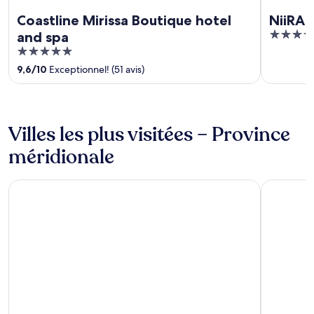
Coastline Mirissa Boutique hotel
NiiRA
4.5
and spa
out
5
of
out
9,6
/
10
Exceptionnel! (51 avis)
5
of
5
Villes les plus visitées – Province
méridionale
Galle
Weligama