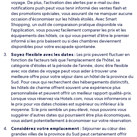
voyage. De plus, l'activation des alertes par e-mail ou des
notifications push peut vous tenir informé des ventes flash et
des promotions spéciales, vous assurant de ne manquer aucune
occasion d'économiser sur les hôtels étoilés. Avec
Smart
S
Shopping
, un outil de comparaison pratique disponible via
’
l'application, vous pouvez facilement comparer les prix et les
o
équipements des hôtels, ce qui vous permet d'être le premier
u
informé si les prix baissent ou si des chambres deviennent
v
disponibles pour votre escapade spontanée.
r
Soyez flexible avec les dates :
Les prix peuvent fluctuer en
e
fonction de facteurs tels que l'emplacement de l'hôtel, sa
d
catégorie d'étoiles et la période de l'année, donc être flexible
a
avec vos dates de voyage peut vous aider à trouver une
n
meilleure offre pour votre séjour dans un hôtel de la province du
s
Sud. Pour ceux qui recherchent des hébergements distinctifs,
u
les hôtels de charme offrent souvent une expérience plus
n
personnalisée et peuvent offrir un meilleur rapport qualité-prix.
e
Lorsque vous réservez via Hotels.com, nous vous informerons si
n
le prix pour vos dates choisies est supérieur ou inférieur à la
o
moyenne. Si le prix semble un peu élevé, nous pouvons vous
u
suggérer d'autres dates qui pourraient être plus économiques,
v
vous aidant potentiellement à économiser sur votre réservation.
e
Considérez votre emplacement :
Séjourner au cœur des
l
grandes villes de la province du Sud peut certainement offrir
l