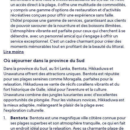
v
v
un accès direct à la plage, il offre une multitude de commodités,
e
r
y compris une gamme d'options de restauration et d'activités
l
e
récréatives conçues pour offrir une expérience sans faille.
l
d
L'hôtel propose une gamme de services, garantissant aux clients
e
a
de pouvoir savourer de la nourriture et des boissons illimitées.
f
n
L'atmosphère vibrante est parfaite pour ceux qui cherchent à se
e
s
détendre, avec un personnel amical qui s'engage à offrir un
n
u
service exceptionnel. C'est un cadre charmant pour créer des
ê
n
moments mémorables tout en profitant de la beauté du littoral.
t
e
Lire moins
r
n
e
Où séjourner dans la province du Sud
o
u
Dans la province du Sud, au Sri Lanka, Bentota, Hikkaduwa et
v
Unawatuna offrent des attractions uniques. Bentota est réputée
e
pour ses plages sereines comme Moragalla, parfaites pour la
l
relaxation. Hikkaduwa se vante de récifs coralliens vibrants et du
l
fort historique de Galle, idéal pour l'aventure et la culture.
e
Unawatuna combine des jungles luxuriantes avec d'excellentes
f
opportunités de plongée. Pour les visiteurs novices, Hikkaduwa est
e
la mieux adaptée, mélangeant le plaisir de la plage avec
n
l'exploration culturelle.
ê
S
Bentota
: Bentota est une magnifique ville côtière connue pour
t
’
ses plages superbes et son atmosphère tranquille, ce qui en fait
r
o
un endroit idéal pour la relaxation. Avec sa charmante plage de
e