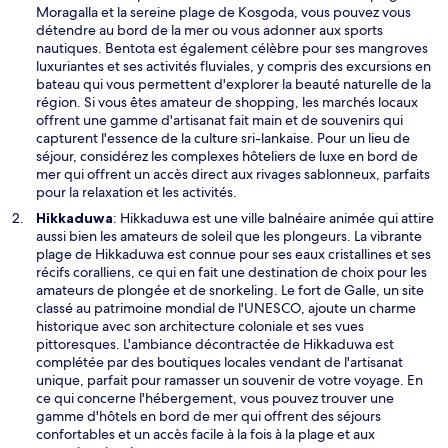
u
Moragalla et la sereine plage de Kosgoda, vous pouvez vous
v
détendre au bord de la mer ou vous adonner aux sports
r
nautiques. Bentota est également célèbre pour ses mangroves
e
luxuriantes et ses activités fluviales, y compris des excursions en
d
bateau qui vous permettent d'explorer la beauté naturelle de la
a
région. Si vous êtes amateur de shopping, les marchés locaux
n
offrent une gamme d'artisanat fait main et de souvenirs qui
s
capturent l'essence de la culture sri-lankaise. Pour un lieu de
u
séjour, considérez les complexes hôteliers de luxe en bord de
n
mer qui offrent un accès direct aux rivages sablonneux, parfaits
e
pour la relaxation et les activités.
n
S
Hikkaduwa
: Hikkaduwa est une ville balnéaire animée qui attire
o
’
aussi bien les amateurs de soleil que les plongeurs. La vibrante
u
o
plage de Hikkaduwa est connue pour ses eaux cristallines et ses
v
u
récifs coralliens, ce qui en fait une destination de choix pour les
e
v
amateurs de plongée et de snorkeling. Le fort de Galle, un site
l
r
classé au patrimoine mondial de l'UNESCO, ajoute un charme
l
e
historique avec son architecture coloniale et ses vues
e
d
pittoresques. L'ambiance décontractée de Hikkaduwa est
f
a
complétée par des boutiques locales vendant de l'artisanat
e
n
unique, parfait pour ramasser un souvenir de votre voyage. En
n
s
ce qui concerne l'hébergement, vous pouvez trouver une
ê
u
gamme d'hôtels en bord de mer qui offrent des séjours
t
n
confortables et un accès facile à la fois à la plage et aux
r