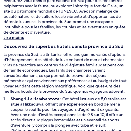
Aventurez-vous dans le parc national de Yala pour des rencontres
palpitantes avec la faune, ou explorez l'historique fort de Galle, un
site du patrimoine mondial de l'UNESCO. Avec son mélange de
beauté naturelle, de culture locale vibrante et d'opportunités de
détente luxueuse, la province du Sud promet une escapade
inoubliable pour les familles, les couples et les aventuriers en quête
de détente et d'aventure.
Lire moins
Découvrez de superbes hôtels dans la province du Sud
La province du Sud, au Sri Lanka, offre une gamme variée d'options
d'hébergement, des hôtels de luxe en bord de mer et charmantes
villas de caractère aux centres de villégiature familiaux et pensions
de famille économiques. Les tarifs des chambres varient
considérablement, ce qui permet de trouver des séjours
mémorables qui conviennent aux préférences et au budget de tout
voyageur dans cette région magnifique. Voici quelques-uns des
meilleurs hôtels de la province du Sud que nos voyageurs adorent :
S
Shangri-La Hambantota
: Cet hôtel luxueux de 5,0 étoiles est
’
situé à Hikkaduwa, offrant une expérience en bord de mer à
o
couper le souffle pour les voyageurs d'agrément exigeants.
u
Avec une note d'invités exceptionnelle de 9,8 sur 10, il offre un
v
accès direct aux plages immaculées et un éventail de sports
r
d'aventure, y compris la plongée avec tuba et le surf.
e
L'hébergement propose des suites spacieuses avec un décor