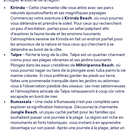
Kirinda
– Cette charmante ville vous attire avec ses parcs
naturels époustouflants et ses magnifiques paysages.
S
Commencez votre aventure à
Kirinda Beach
, où vous pourrez
’
vous détendre et prendre le soleil. Pour ceux qui recherchent
o
un peu d'excitation, partez pour un safari palpitant afin
u
d'explorer la faune locale et les environs luxuriants.
v
L'atmosphère sereine de Kirinda en fait un endroit parfait pour
r
les amoureux de la nature et tous ceux qui cherchent à se
e
détendre au bord de la côte.
d
Talpe
– Niché le long de la côte, Talpe est un quartier charmant
a
connu pour ses plages vibrantes et ses jardins luxuriants.
n
Plongez dans les eaux cristallines de
Mihiripenna Beach
, où
s
vous pourrez nager ou faire de la plongée avec tuba parmi la vie
u
marine colorée. Si vous préférez garder les pieds sur terre,
n
faites une promenade tranquille dans les jardins ou adonnez-
e
vous à l'observation paisible des oiseaux. Les rives sablonneuses
n
et l'atmosphère amicale de Talpe rehausseront à coup sûr votre
o
escapade en bord de mer.
u
Rumassala
– Une visite à Rumassala n'est pas complète sans
v
explorer sa signification historique. Découvrez la charmante
e
Jungle Beach
, un joyau caché parfait pour les familles qui
l
souhaitent passer une journée à la plage. La région est riche en
l
monuments et forts historiques, vous invitant à en apprendre
e
davantage sur son passé. Après une journée à la plage, jetez un