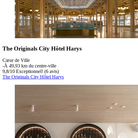
The Originals City Hôtel Harys
Cœur de Ville
‐
À 49,93 km du centre-ville
9,8
/
10
Exceptionnel! (6 avis)
The Originals City Hôtel Harys