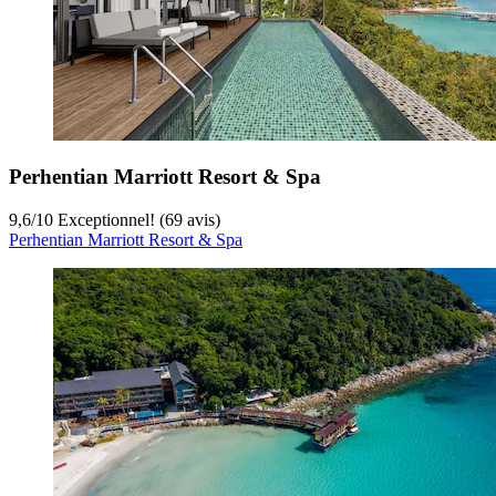
Perhentian Marriott Resort & Spa
9,6
/
10
Exceptionnel! (69 avis)
Perhentian Marriott Resort & Spa