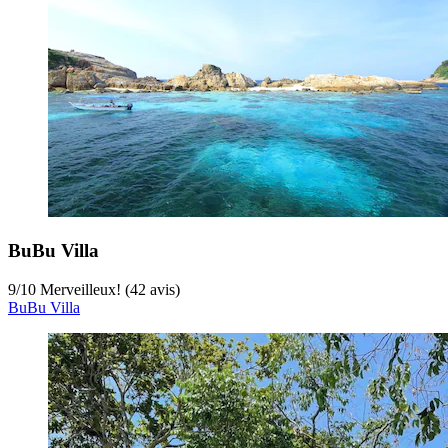
BuBu Villa
9
/
10
Merveilleux! (42 avis)
BuBu Villa