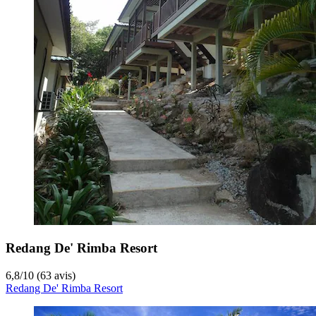
Redang De' Rimba Resort
6,8
/
10
(63 avis)
Redang De' Rimba Resort