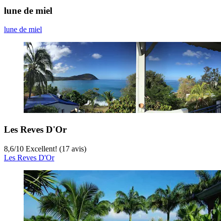
lune de miel
lune de miel
Les Reves D'Or
8,6
/
10
Excellent! (17 avis)
Les Reves D'Or