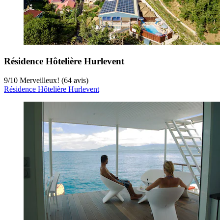
Résidence Hôtelière Hurlevent
9
/
10
Merveilleux! (64 avis)
Résidence Hôtelière Hurlevent