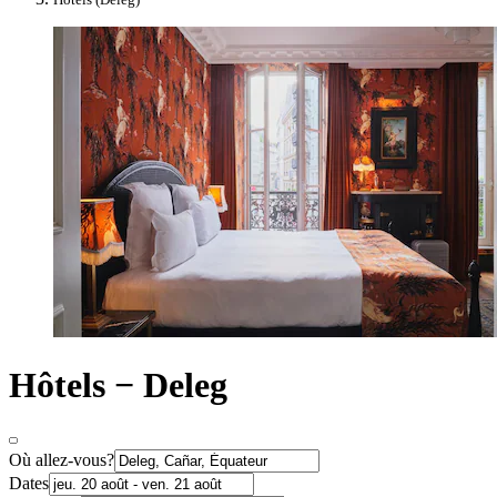
Hôtels − Deleg
Où allez-vous?
Dates