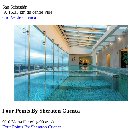
San Sebastián
‐
À 16,33 km du centre-ville
Oro Verde Cuenca
Four Points By Sheraton Cuenca
9
/
10
Merveilleux! (490 avis)
Four Points By Sheraton Cuenca