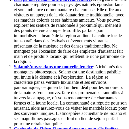
charmante réputée pour ses paysages naturels époustouflants
et son ambiance communautaire chaleureuse. Elle offre aux
visiteurs un aperçu de la vie équatorienne traditionnelle, avec
ses marchés colorés et ses habitants amicaux. Vous pouvez
explorer les sentiers de randonnée à proximité qui mènent à
des points de vue à couper le souffle, parfaits pour
immortaliser la beauté de la région andine. La culture locale
transparaît dans des festivals et événements vibrants,
présentant de la musique et des danses traditionnelles. Ne
manquez pas l'occasion de faire des emplettes d'artisanat fait
main et de produits locaux qui reflètent le riche patrimoine de
la région.
Solano
S’ouvre dans une nouvelle fenêtre
: Niché près des
montagnes pittoresques, Solano est une destination paisible
qui invite à la détente et à l'exploration. La région se
caractérise par sa verdure luxuriante et ses environs
panoramiques, ce qui en fait un lieu idéal pour les amoureux
de la nature. Vous pouvez faire des promenades tranquilles à
travers la campagne, où vous rencontrerez de charmantes
fermes et la faune locale. La communauté est réputée pour son
artisanat, alors assurez-vous de visiter les marchés locaux pour
des souvenirs uniques. L'atmosphère accueillante de Solano et
ses magnifiques paysages en font un lieu de séjour parfait
pour une retraite tranquille.
Cachanlo de Sidcay
S’ouvre dans une nouvelle fenêtre
: