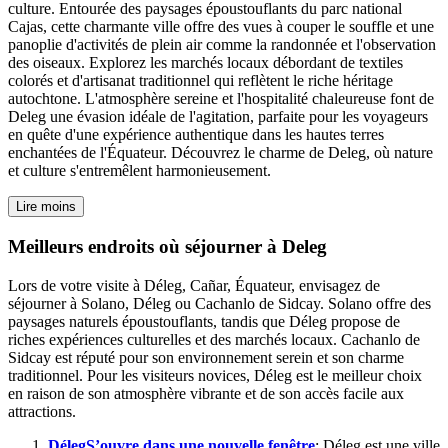
culture. Entourée des paysages époustouflants du parc national
Cajas, cette charmante ville offre des vues à couper le souffle et une
panoplie d'activités de plein air comme la randonnée et l'observation
des oiseaux. Explorez les marchés locaux débordant de textiles
colorés et d'artisanat traditionnel qui reflètent le riche héritage
autochtone. L'atmosphère sereine et l'hospitalité chaleureuse font de
Deleg une évasion idéale de l'agitation, parfaite pour les voyageurs
en quête d'une expérience authentique dans les hautes terres
enchantées de l'Équateur. Découvrez le charme de Deleg, où nature
et culture s'entremêlent harmonieusement.
Lire moins
Meilleurs endroits où séjourner à Deleg
Lors de votre visite à Déleg, Cañar, Équateur, envisagez de
séjourner à Solano, Déleg ou Cachanlo de Sidcay. Solano offre des
paysages naturels époustouflants, tandis que Déleg propose de
riches expériences culturelles et des marchés locaux. Cachanlo de
Sidcay est réputé pour son environnement serein et son charme
traditionnel. Pour les visiteurs novices, Déleg est le meilleur choix
en raison de son atmosphère vibrante et de son accès facile aux
attractions.
Déleg
S’ouvre dans une nouvelle fenêtre
: Déleg est une ville