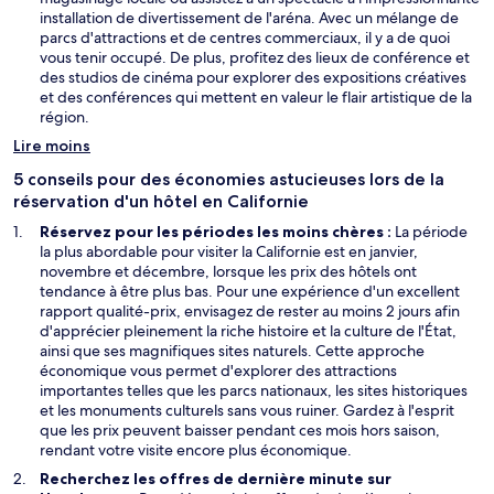
u
u
e
installation de divertissement de l'aréna. Avec un mélange de
n
v
f
parcs d'attractions et de centres commerciaux, il y a de quoi
e
r
e
vous tenir occupé. De plus, profitez des lieux de conférence et
n
e
n
des studios de cinéma pour explorer des expositions créatives
o
d
ê
et des conférences qui mettent en valeur le flair artistique de la
u
a
t
région.
v
n
r
Lire moins
e
s
e
l
u
5 conseils pour des économies astucieuses lors de la
l
n
réservation d'un hôtel en Californie
e
e
Réservez pour les périodes les moins chères :
La période
f
n
la plus abordable pour visiter la Californie est en janvier,
e
o
novembre et décembre, lorsque les prix des hôtels ont
n
u
tendance à être plus bas. Pour une expérience d'un excellent
ê
v
rapport qualité-prix, envisagez de rester au moins 2 jours afin
t
e
d'apprécier pleinement la riche histoire et la culture de l'État,
r
l
ainsi que ses magnifiques sites naturels. Cette approche
e
l
économique vous permet d'explorer des attractions
e
importantes telles que les parcs nationaux, les sites historiques
f
et les monuments culturels sans vous ruiner. Gardez à l'esprit
e
que les prix peuvent baisser pendant ces mois hors saison,
n
rendant votre visite encore plus économique.
ê
t
Recherchez les offres de dernière minute sur
r