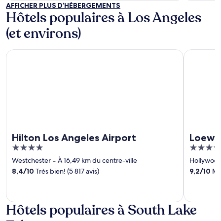
AFFICHER PLUS D’HÉBERGEMENTS
Hôtels populaires à Los Angeles
(et environs)
Hilton Los Angeles Airport
Loews Hol
Hilton Los Angeles Airport
Loews
4
4
out
out
Westchester
‐
À 16,49 km du centre-ville
Hollywoo
of
of
8,4
/
10
Très bien! (5 817 avis)
9,2
/
10
Mer
5
5
Hôtels populaires à South Lake