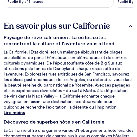
Publié il y a 13 heures
Publié il y 
En savoir plus sur Californie
Paysage de rêve californien : Là où les côtes
rencontrent la culture et l'aventure vous attend
La Californie, l'État doré, est un mélange éblouissant de plages
ensoleillées, de parcs thématiques emblématiques et de centres
culturels dynamiques. De l'époustouflante côte de Big Sur aux
attractions palpitantes de Disneyland, chaque recoin offre de
l'aventure. Explorez les rues artistiques de San Francisco, savourez
les délices gastronomiques de Los Angeles, ou détendez-vous dans
la beauté sereine du parc national de Yosemite. Avec ses paysages
et ses expériences diversifiées – du surf à Malibu à la dégustation
de vins dans la Napa Valley – la Californie enchante chaque
voyageur, en faisant une destination incontournable pour
quiconque recherche l'excitation, la détente ou l'inspiration.
Lire moins
Découvrez de superbes hôtels en Californie
La Californie offre une gamme variée d'hébergements hôteliers, des
charmantes auberges de charme aux luxueux complexes hôteliers