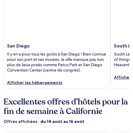
San Diego
South L
Il y en a pour tous les goûts à San Diego ! Bien connue
South Lake
pour son port et ses musées, la ville manque pas non
of things
plus de lieux prisés comme Petco Park et San Diego
Heavenly a
Convention Center (centre de congrès).
Afficher
Afficher les hébergements
Excellentes offres d’hôtels pour la
fin de semaine à Californie
Offres affichées :
du 14 août au 16 août