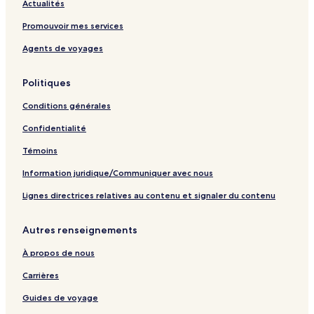
Actualités
San Francisco – Auberges de jeunesse
Promouvoir mes services
San Francisco – Appartements
Agents de voyages
San Francisco – Motels
Hôtels abordables – San Francisco
Politiques
San Francisco – Hôtels 3 étoiles
Conditions générales
San Francisco – Hôtels 5 étoiles
Confidentialité
Hôtels pour les familles – San Francisco
Témoins
San Francisco – Hôtels
Information juridique/Communiquer avec nous
Pismo Beach – Motels
Lignes directrices relatives au contenu et signaler du contenu
Long Beach – Motels
Long Beach – Hôtels
Autres renseignements
Santa Ana – Hôtels
À propos de nous
Santa Cruz – Motels
Carrières
Hanford – Hôtels
Guides de voyage
Mammoth Lakes – Chalets rustiques