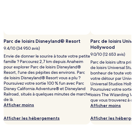
Photo p
Parc de loisirs Disneyland® Resort
Parc de loisirs Univ
Hollywood
9.4/10 (34 950 avis)
9.0/10 (12 653 avis)
Envie de donner le sourire à toute votre petite
famille ? Parcourez 2,7 km depuis Anaheim
Parc de loisirs ultra pri
pour explorer Parc de loisirs Disneyland®
de loisirs Universal Stu
Resort, l'une des pépites des environs. Parc
bonheur de toute votre 
de loisirs Disneyland® Resort vous a plu ?
votre détour par Universa
Poursuivez votre sortie 100 % fun avec Parc
Universal Studios Holly
Disney California Adventure® et Disneyland
Poursuivez votre sortie
Railroad, situés à quelques minutes de marche
loisirs The Wizarding Wo
de là.
que vous trouverez à de
Afficher moins
Afficher moins
Afficher les hébergements
Afficher les héberg