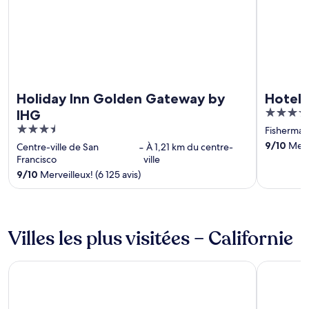
Holiday Inn Golden Gateway by
Hotel 
4
IHG
out
3.5
Fisherman
of
out
9
/
10
Merve
Centre-ville de San
‐
À 1,21 km du centre-
5
of
Francisco
ville
5
9
/
10
Merveilleux! (6 125 avis)
Villes les plus visitées – Californie
San Diego
South Lak