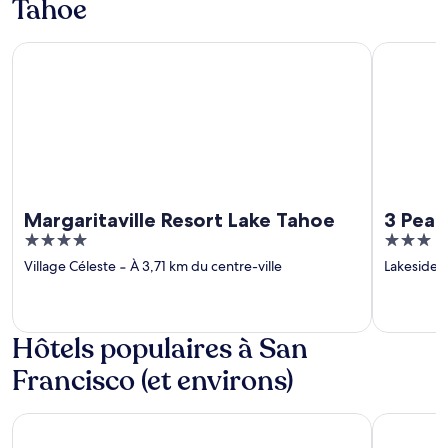
Tahoe
Margaritaville Resort Lake Tahoe
3 Peaks Re
Margaritaville Resort Lake Tahoe
3 Peak
4
3
out
out
Village Céleste
‐
À 3,71 km du centre-ville
Lakeside 
of
of
5
5
Hôtels populaires à San
Francisco (et environs)
Holiday Inn Golden Gateway by IHG
Hotel Riu 