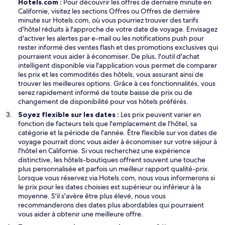
Hotels.com :
Pour découvrir les offres de dernière minute en
e
Californie, visitez les sections Offres ou Offres de dernière
minute sur Hotels.com, où vous pourriez trouver des tarifs
d'hôtel réduits à l'approche de votre date de voyage. Envisagez
d'activer les alertes par e-mail ou les notifications push pour
rester informé des ventes flash et des promotions exclusives qui
pourraient vous aider à économiser. De plus, l'outil d'achat
intelligent disponible via l'application vous permet de comparer
les prix et les commodités des hôtels, vous assurant ainsi de
trouver les meilleures options. Grâce à ces fonctionnalités, vous
serez rapidement informé de toute baisse de prix ou de
changement de disponibilité pour vos hôtels préférés.
Soyez flexible sur les dates :
Les prix peuvent varier en
fonction de facteurs tels que l'emplacement de l'hôtel, sa
catégorie et la période de l'année. Être flexible sur vos dates de
voyage pourrait donc vous aider à économiser sur votre séjour à
l'hôtel en Californie. Si vous recherchez une expérience
distinctive, les hôtels-boutiques offrent souvent une touche
plus personnalisée et parfois un meilleur rapport qualité-prix.
Lorsque vous réservez via Hotels.com, nous vous informerons si
le prix pour les dates choisies est supérieur ou inférieur à la
moyenne. S'il s'avère être plus élevé, nous vous
recommanderons des dates plus abordables qui pourraient
vous aider à obtenir une meilleure offre.