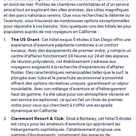
en bord de mer. Profitez de chambres confortables et d'un service
amical tout en explorant des villes animées, des côtes magnifiques
et des parcs nationaux sereins. Que vous recherchiez la détente ou
l'aventure, vous trouverez de nombreuses options exceptionnelles
pour répondre à vos besoins. Voici quelques-uns des hôtels les plus
populaires auprès de nos voyageurs en Californie :
S
The US Grant
: Cet hôtel exquis 5 étoiles à San Diego offre une
’
expérience d'aventure palpitante combinée à un confort
o
luxueux. Avec des équipements de premier ordre, y compris un
u
centre d'affaires fonctionnant 24 heures sur 24 et des espaces
v
de réunion polyvalents, cet établissement s'adresse aux
r
voyageurs exigeants à la recherche d'expériences d'affaires
e
fluides. Des caractéristiques remarquables telles que le surf, la
d
plongée avec tuba et le parachute ascensionnel à proximité
a
offrent des options récréatives uniques, garantissant un séjour
n
inoubliable. Avec son mélange d'aventure et d'hébergement
s
haut de gamme, il a été salué pour son atmosphère vibrante et
u
son service exceptionnel, ce qui en fait un choix de premier
n
ordre pour ceux qui cherchent à s'offrir une escapade
e
dynamique en Californie.
n
S
Claremont Resort & Club
: Situé à Berkeley, cet hôtel 5 étoiles
o
’
est conçu pour les amateurs d'aventure qui apprécient les
u
o
hébergements sophistiqués. L'établissement propose une
v
u
gamme d'équipements, notamment des espaces de