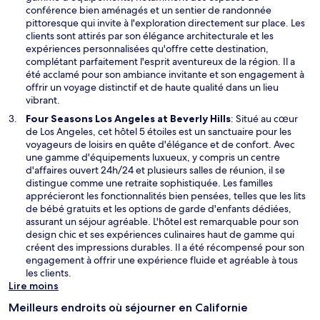
e
v
conférence bien aménagés et un sentier de randonnée
l
r
pittoresque qui invite à l'exploration directement sur place. Les
l
e
clients sont attirés par son élégance architecturale et les
e
d
expériences personnalisées qu'offre cette destination,
f
a
complétant parfaitement l'esprit aventureux de la région. Il a
e
n
été acclamé pour son ambiance invitante et son engagement à
n
s
offrir un voyage distinctif et de haute qualité dans un lieu
ê
u
vibrant.
t
n
S
Four Seasons Los Angeles at Beverly Hills
: Situé au cœur
r
e
’
de Los Angeles, cet hôtel 5 étoiles est un sanctuaire pour les
e
n
o
voyageurs de loisirs en quête d'élégance et de confort. Avec
o
u
une gamme d'équipements luxueux, y compris un centre
u
v
d'affaires ouvert 24h/24 et plusieurs salles de réunion, il se
v
r
distingue comme une retraite sophistiquée. Les familles
e
e
apprécieront les fonctionnalités bien pensées, telles que les lits
l
d
de bébé gratuits et les options de garde d'enfants dédiées,
l
a
assurant un séjour agréable. L'hôtel est remarquable pour son
e
n
design chic et ses expériences culinaires haut de gamme qui
f
s
créent des impressions durables. Il a été récompensé pour son
e
u
engagement à offrir une expérience fluide et agréable à tous
n
n
les clients.
ê
e
Lire moins
t
n
r
Meilleurs endroits où séjourner en Californie
o
e