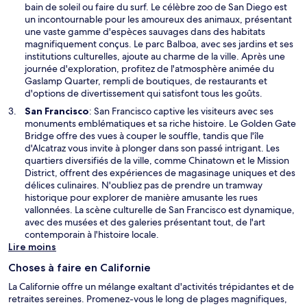
u
u
bain de soleil ou faire du surf. Le célèbre zoo de San Diego est
v
v
un incontournable pour les amoureux des animaux, présentant
e
r
une vaste gamme d'espèces sauvages dans des habitats
l
e
magnifiquement conçus. Le parc Balboa, avec ses jardins et ses
l
d
institutions culturelles, ajoute au charme de la ville. Après une
e
a
journée d'exploration, profitez de l'atmosphère animée du
f
n
Gaslamp Quarter, rempli de boutiques, de restaurants et
e
s
d'options de divertissement qui satisfont tous les goûts.
n
u
S
San Francisco
: San Francisco captive les visiteurs avec ses
ê
n
’
monuments emblématiques et sa riche histoire. Le Golden Gate
t
e
o
Bridge offre des vues à couper le souffle, tandis que l'île
r
n
u
d'Alcatraz vous invite à plonger dans son passé intrigant. Les
e
o
v
quartiers diversifiés de la ville, comme Chinatown et le Mission
u
r
District, offrent des expériences de magasinage uniques et des
v
e
délices culinaires. N'oubliez pas de prendre un tramway
e
d
historique pour explorer de manière amusante les rues
l
a
vallonnées. La scène culturelle de San Francisco est dynamique,
l
n
avec des musées et des galeries présentant tout, de l'art
e
s
contemporain à l'histoire locale.
f
u
Lire moins
e
n
n
Choses à faire en Californie
e
ê
n
La Californie offre un mélange exaltant d'activités trépidantes et de
t
o
retraites sereines. Promenez-vous le long de plages magnifiques,
r