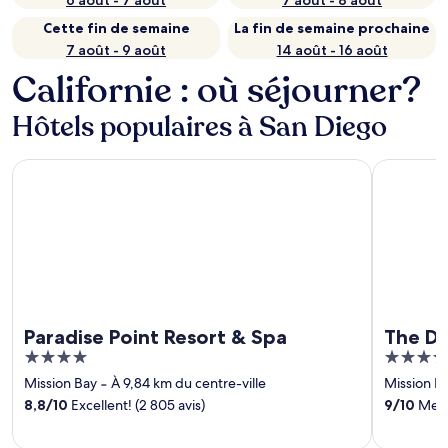
6 août - 7 août
7 août - 8 août
Cette fin de semaine
La fin de semaine prochaine
7 août - 9 août
14 août - 16 août
Californie : où séjourner?
Hôtels populaires à San Diego
Paradise Point Resort & Spa
The Dana 
Paradise Point Resort & Spa
The Da
4
3.5
out
out
Mission Bay
‐
À 9,84 km du centre-ville
Mission B
of
of
8,8
/
10
Excellent! (2 805 avis)
9
/
10
Merve
5
5