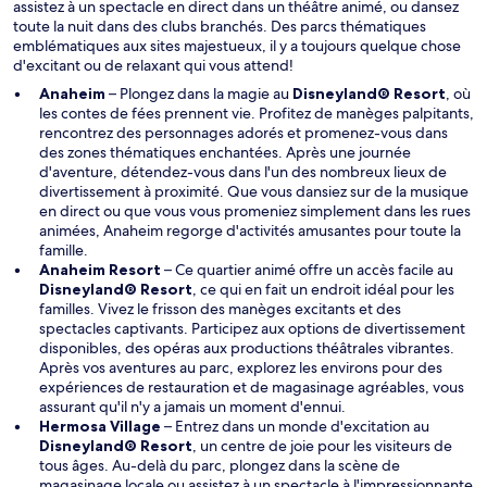
u
assistez à un spectacle en direct dans un théâtre animé, ou dansez
e
v
toute la nuit dans des clubs branchés. Des parcs thématiques
e
emblématiques aux sites majestueux, il y a toujours quelque chose
l
d'excitant ou de relaxant qui vous attend!
l
S
Anaheim
– Plongez dans la magie au
Disneyland® Resort
, où
e
’
les contes de fées prennent vie. Profitez de manèges palpitants,
f
o
rencontrez des personnages adorés et promenez-vous dans
e
u
des zones thématiques enchantées. Après une journée
n
v
d'aventure, détendez-vous dans l'un des nombreux lieux de
ê
r
divertissement à proximité. Que vous dansiez sur de la musique
t
e
en direct ou que vous vous promeniez simplement dans les rues
r
d
animées, Anaheim regorge d'activités amusantes pour toute la
e
a
famille.
n
Anaheim Resort
– Ce quartier animé offre un accès facile au
S
s
Disneyland® Resort
, ce qui en fait un endroit idéal pour les
’
u
familles. Vivez le frisson des manèges excitants et des
o
n
spectacles captivants. Participez aux options de divertissement
u
e
disponibles, des opéras aux productions théâtrales vibrantes.
v
n
Après vos aventures au parc, explorez les environs pour des
r
o
expériences de restauration et de magasinage agréables, vous
e
u
assurant qu'il n'y a jamais un moment d'ennui.
d
v
Hermosa Village
– Entrez dans un monde d'excitation au
a
S
e
Disneyland® Resort
, un centre de joie pour les visiteurs de
n
’
l
tous âges. Au-delà du parc, plongez dans la scène de
s
o
l
magasinage locale ou assistez à un spectacle à l'impressionnante