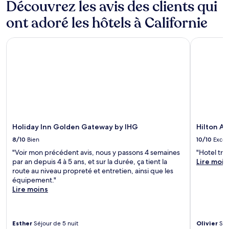
Découvrez les avis des clients qui
ont adoré les hôtels à Californie
Holiday Inn Golden Gateway by IHG
Hilton An
Holiday Inn Golden Gateway by IHG
Hilton A
8/10
Bien
10/10
Excel
"Voir mon précédent avis, nous y passons 4 semaines
"Hotel tre
par an depuis 4 à 5 ans, et sur la durée, ça tient la
Lire moin
route au niveau propreté et entretien, ainsi que les
équipement."
Lire moins
Esther
Séjour de 5 nuit
Olivier
Séj