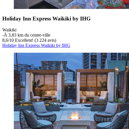
Holiday Inn Express Waikiki by IHG
Waikiki
‐
À 3,83 km du centre-ville
8,6
/
10
Excellent! (3 224 avis)
Holiday Inn Express Waikiki by IHG