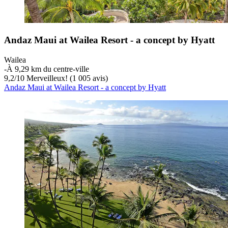
Andaz Maui at Wailea Resort - a concept by Hyatt
Wailea
‐
À 9,29 km du centre-ville
9,2
/
10
Merveilleux! (1 005 avis)
Andaz Maui at Wailea Resort - a concept by Hyatt