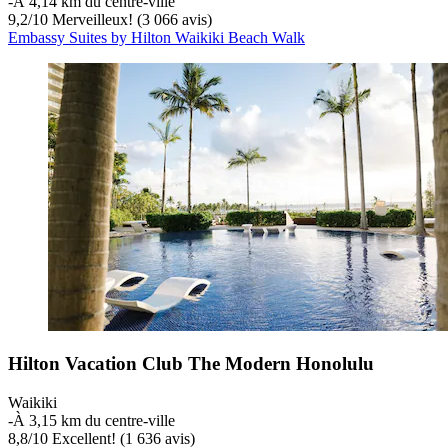
‐
À 4,14 km du centre-ville
9,2
/
10
Merveilleux! (3 066 avis)
Embassy Suites by Hilton Waikiki Beach Walk
Hilton Vacation Club The Modern Honolulu
Waikiki
‐
À 3,15 km du centre-ville
8,8
/
10
Excellent! (1 636 avis)