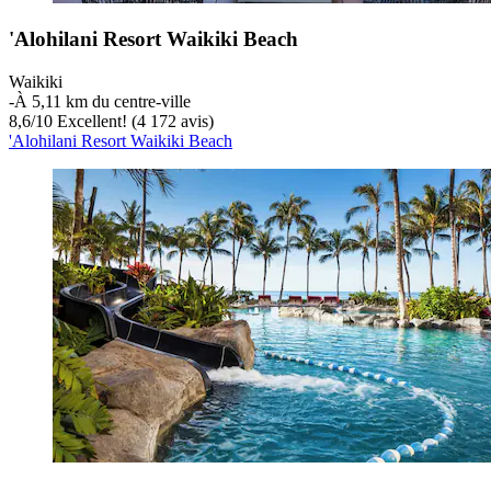
'Alohilani Resort Waikiki Beach
Waikiki
‐
À 5,11 km du centre-ville
8,6
/
10
Excellent! (4 172 avis)
'Alohilani Resort Waikiki Beach