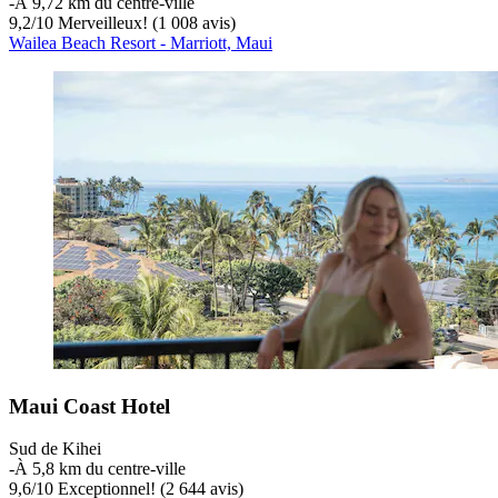
‐
À 9,72 km du centre-ville
9,2
/
10
Merveilleux! (1 008 avis)
Wailea Beach Resort - Marriott, Maui
Maui Coast Hotel
Sud de Kihei
‐
À 5,8 km du centre-ville
9,6
/
10
Exceptionnel! (2 644 avis)