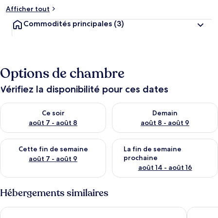
Afficher tout
Commodités principales
(3)
Options de chambre
Vérifiez la disponibilité pour ces dates
Vérifier la disponibilité pour ce soir août 7 - août 8
Vérifier la disponibilité pour 
Ce soir
Demain
août 7 - août 8
août 8 - août 9
Vérifier la disponibilité pour cette fin de semaine août 7 - aoû
Vérifier la disponibilité pour 
Cette fin de semaine
La fin de semaine
prochaine
août 7 - août 9
août 14 - août 16
Hébergements similaires
Charming Apartment in Styria With Balcony
Lush Apa