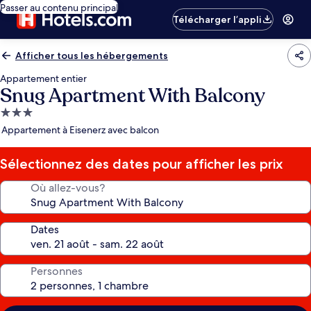
Passer au contenu principal
Télécharger l’appli
Afficher tous les hébergements
Appartement entier
Snug Apartment With Balcony
Hébergement
3.0 étoiles
Appartement à Eisenerz avec balcon
Sélectionnez des dates pour afficher les prix
Où allez-vous?
Dates
Personnes