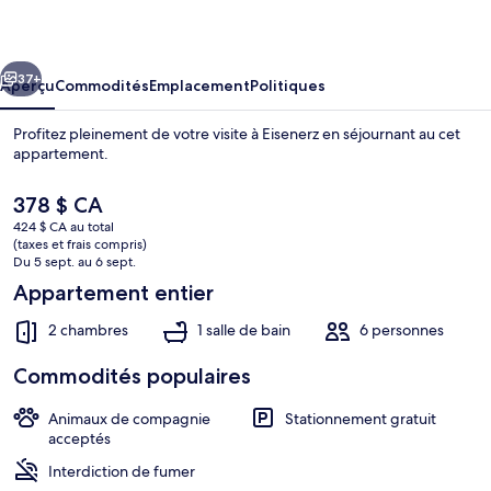
Apartment
With
cédent
Suivant
Balcony
37+
Aperçu
Commodités
Emplacement
Politiques
Profitez pleinement de votre visite à Eisenerz en séjournant au cet
appartement.
Le
378 $ CA
prix
424 $ CA au total
actuel
(taxes et frais compris)
est
Du 5 sept. au 6 sept.
de 378 $ CA
Appartement entier
Appartement | Vue depuis l’hébergem
2 chambres
1 salle de bain
6 personnes
Commodités populaires
Animaux de compagnie
Stationnement gratuit
acceptés
Interdiction de fumer