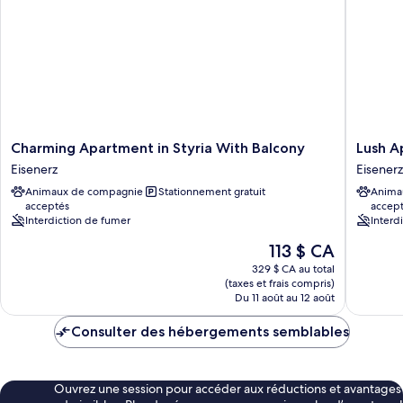
Charming
Lush
Charming Apartment in Styria With Balcony
Lush A
Apartment
Apartme
Eisenerz
Eisenerz
in
in
Animaux de compagnie
Stationnement gratuit
Anima
Styria
Styria
acceptés
accep
With
With
Interdiction de fumer
Interd
Balcony
Infrared
Eisenerz
Sauna
Le
113 $ CA
Eisenerz
prix
329 $ CA au total
est
(taxes et frais compris)
de
Du 11 août au 12 août
113 $ CA
Consulter des hébergements semblables
Ouvrez une session pour accéder aux réductions et avantages