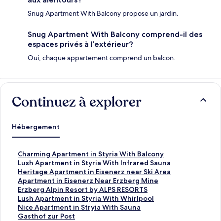
Snug Apartment With Balcony propose un jardin.
Snug Apartment With Balcony comprend-il des
espaces privés à l’extérieur?
Oui, chaque appartement comprend un balcon.
Continuez à explorer
Hébergement
C
Charming Apartment in Styria With Balcony
h
L
Lush Apartment in Styria With Infrared Sauna
a
u
H
Heritage Apartment in Eisenerz near Ski Area
r
s
e
A
Apartment in Eisenerz Near Erzberg Mine
m
h
r
p
E
Erzberg Alpin Resort by ALPS RESORTS
i
A
i
a
r
L
Lush Apartment in Styria With Whirlpool
n
p
t
r
z
u
N
Nice Apartment in Stryia With Sauna
g
a
a
t
b
s
i
G
Gasthof zur Post