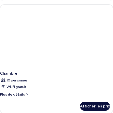
Chambre
10 personnes
Wi-Fi gratuit
Plus
Plus de détails
de
détails
Afficher les prix
pour
Chambre