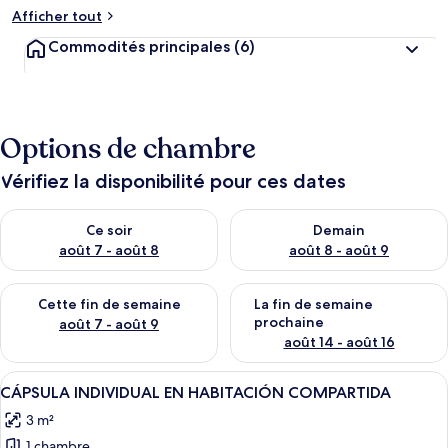
Afficher tout
Commodités principales
(6)
Options de chambre
Vérifiez la disponibilité pour ces dates
Vérifier la disponibilité pour ce soir août 7 - août 8
Vérifier la disponibilité pour 
Ce soir
Demain
août 7 - août 8
août 8 - août 9
Vérifier la disponibilité pour cette fin de semaine août 7 - aoû
Vérifier la disponibilité pour 
Cette fin de semaine
La fin de semaine
prochaine
août 7 - août 9
août 14 - août 16
Afficher
Une chambre moderne avec un lit supe
15
CÁPSULA INDIVIDUAL EN HABITACIÓN COMPARTIDA
toutes
3 m²
les
1 chambre