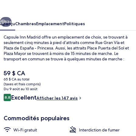
Inn
Madrid
cédent
Suivant
53+
Aperçu
Chambres
Emplacement
Politiques
Capsule Inn Madrid offre un emplacement de choix, se trouvant à
seulement cinq minutes à pied d’attraits comme Rue Gran Vía et
Plaza de España - Princesa. Aussi, les attraits Place Puerta del Sol et
Plaza Mayor se trouvent à moins de 15 minutes de marche. Le
transport en commun se trouve à quelques minutes de marche :
Station Noviciado se trouve à 2 minutes et Station Santo Domingo
est à 3 minutes.
Le
59 $ CA
prix
65 $ CA au total
actuel
(taxes et frais compris)
Réception
est
Du 9 août au 10 août
de 59 $ CA
Avis
Excellent
8,8
Afficher les 147 avis
8,8 sur 10 –
Commodités populaires
Wi-Fi gratuit
Interdiction de fumer