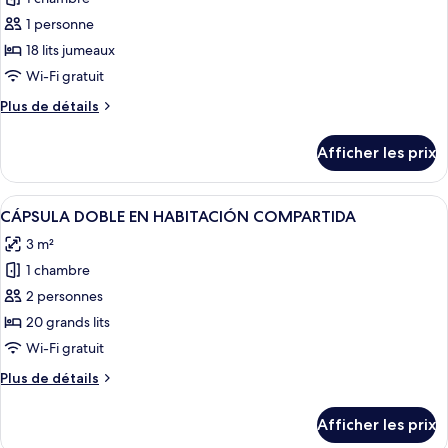
photos
pour
1 personne
ce
18 lits jumeaux
type
Wi-Fi gratuit
de
Plus
Plus de détails
chambre :
de
CÁPSULA
détails
Afficher les prix
pour
INDIVIDUAL
CÁPSULA
EN
INDIVIDUAL
Afficher
Une chambre moderne avec un lit supe
HABITACIÓN
13
EN
CÁPSULA DOBLE EN HABITACIÓN COMPARTIDA
toutes
COMPARTIDA
HABITACIÓN
3 m²
COMPARTIDA
les
1 chambre
photos
pour
2 personnes
ce
20 grands lits
type
Wi-Fi gratuit
de
Plus
Plus de détails
chambre :
de
CÁPSULA
détails
Afficher les prix
pour
DOBLE