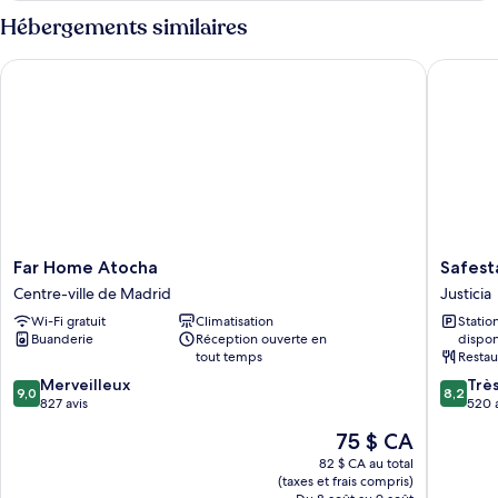
Hébergements similaires
Far Home Atocha
Safestay
Far
Safestay
Far Home Atocha
Safest
Home
Madrid
Centre-ville de Madrid
Justicia
Atocha
Central
Wi-Fi gratuit
Climatisation
Stati
Centre-
Justicia
Buanderie
Réception ouverte en
dispon
ville
tout temps
Restau
de
9.0
8.2
Madrid
Merveilleux
Trè
9,0
8,2
sur
sur
827 avis
520 
10,
10,
Le
75 $ CA
Merveilleux,
Très
prix
827 avis
bien,
82 $ CA au total
est
(taxes et frais compris)
520 avis
de