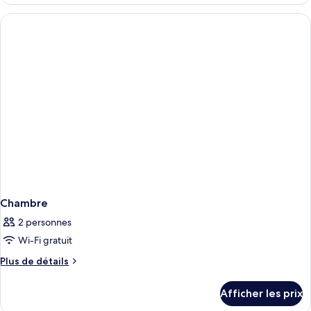
CÁPSULA
EN
DOBLE
HABITACIÓN
EN
COMPARTIDA
HABITACIÓN
COMPARTIDA
Chambre
2 personnes
Wi-Fi gratuit
Plus
Plus de détails
de
détails
Afficher les prix
pour
Chambre