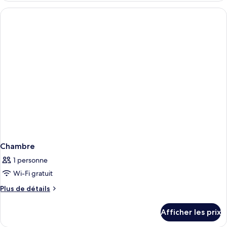
Chambre
1 personne
Wi-Fi gratuit
Plus
Plus de détails
de
détails
Afficher les prix
pour
Chambre