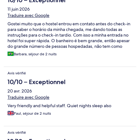
10/10 – Exceptionnel
11 juin 2026
Traduire avec Google
Gostei muito que o hostel entrou em contato antes do check-in
para saber o horário da minha chegada, me dando todas as
instruções para o check-in tardio. Com isso a minha entrada no
hotel foi super rápida. O banheiro é bem grande, então apesar
do grande número de pessoas hospedadas, não tem como
passar aperto. A localização também é ótima, próxima ao Metrô
Barbara, séjour de 2 nuits
e a Gran Via
Avis vérifié
10/10 – Exceptionnel
20 avr. 2026
Traduire avec Google
Very friendly and helpful staff. Quiet nights sleep also
Paul, séjour de 2 nuits
Avis vérifié