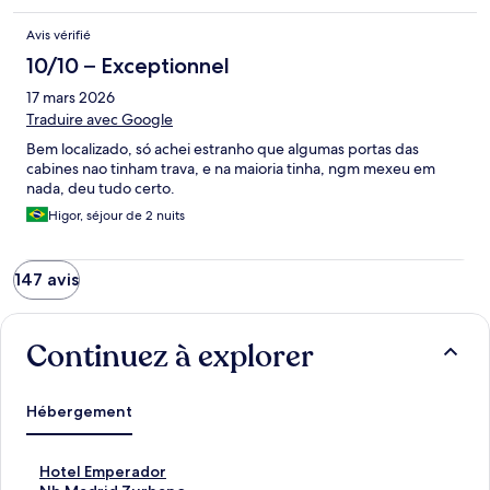
Avis vérifié
10/10 – Exceptionnel
17 mars 2026
Traduire avec Google
Bem localizado, só achei estranho que algumas portas das
cabines nao tinham trava, e na maioria tinha, ngm mexeu em
nada, deu tudo certo.
Higor, séjour de 2 nuits
147 avis
Continuez à explorer
Hébergement
H
Hotel Emperador