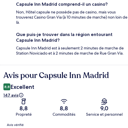
Capsule Inn Madrid comprend-il un casino?
Non, Hôtel capsule ne possède pas de casino, mais vous
trouverez Casino Gran Via (à 10 minutes de marche) non loin de
là.
Que puis-je trouver dans la région entourant
Capsule Inn Madrid?
Capsule Inn Madrid est à seulement 2 minutes de marche de
Station Noviciado et à 2 minutes de marche de Rue Gran Vía.
Avis pour Capsule Inn Madrid
Avis
Excellent
8,8
147 avis
8,8
8,8
9,0
Propreté
Commodités
Service et personnel
Avis
Avis vérifié