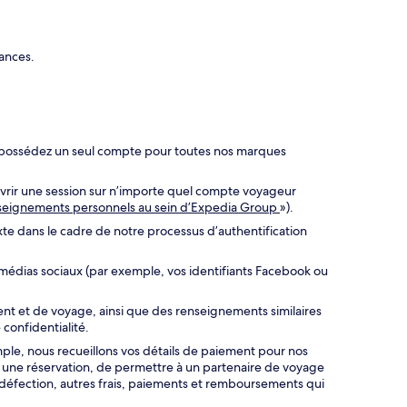
cances.
us possédez un seul compte pour toutes nos marques
vrir une session sur n’importe quel compte voyageur
enseignements personnels au sein d’Expedia Group
»).
te dans le cadre de notre processus d’authentification
 médias sociaux (par exemple, vos identifiants Facebook ou
nt et de voyage, ainsi que des renseignements similaires
 confidentialité.
mple, nous recueillons vos détails de paiement pour nos
er une réservation, de permettre à un partenaire de voyage
de défection, autres frais, paiements et remboursements qui