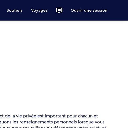
Soutien
Voyages
Ouvrir une session
ct de la vie privée est important pour chacun et
ulguons les renseignements personnels lorsque vous
s que nous recueillons ou détenons à votre sujet, et