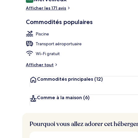
9,0 sur 10 –
Afficher les 171 avis
15 piscines ex
Commodités populaires
Piscine
Transport aéroportuaire
Wi-Fi gratuit
Afficher tout
Commodités principales
(12)
Comme à la maison
(6)
Pourquoi vous allez adorer cet héberg