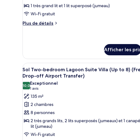
type
1 très grand lit et 1 lit superposé (jumeau)
de
Wi-Fi gratuit
chambre :
Plus
Plus de détails
One-
de
bedroom
détails
pour
Lagoon
One-
Suite
Afficher les pri
bedroom
Villa
Lagoon
Suite
(Free
Afficher
Une chambre d’hôtel moderne av
Villa
28
Sol Two-bedroom Lagoon Suite Villa (Up to 8) (Fr
Drop-
toutes
(Free
Drop-off Airport Transfer)
off
Drop-
les
Exceptionnel
Airport
off
10,0
photos
10,0 sur 10
(1 avis)
1 avis
Airport
Transfer)
pour
Transfer)
135 m²
ce
2 chambres
type
8 personnes
de
2 très grands lits, 2 lits superposés (jumeaux) et 1 canap
chambre :
lit (jumeau)
Sol
Wi-Fi gratuit
Two-