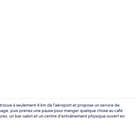
Vidéo de cré
trouve à seulement 4 km de l’aéroport et propose un service de
sage, puis prenez une pause pour manger quelque chose au café.
rieures, un bar-salon et un centre d’entraînement physique ouvert en
Two-bedroom 