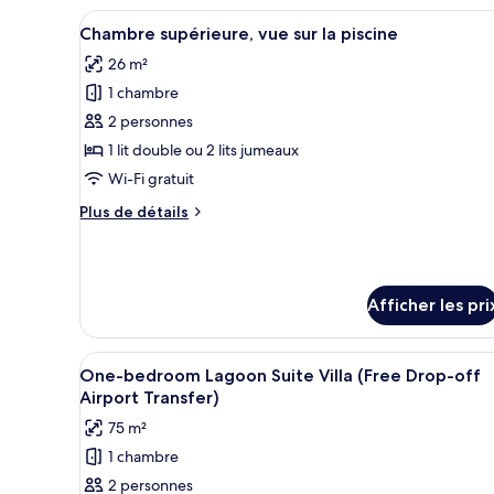
supérieure
Afficher
Une chambre d’hôtel moderne av
6
Chambre supérieure, vue sur la piscine
toutes
26 m²
les
1 chambre
photos
pour
2 personnes
ce
1 lit double ou 2 lits jumeaux
type
Wi-Fi gratuit
de
Plus
Plus de détails
chambre :
de
Chambre
détails
pour
supérieure,
Chambre
vue
Afficher les pri
supérieure,
sur
vue
la
sur
Afficher
Une chambre d’hôtel avec un lit
la
7
piscine
One-bedroom Lagoon Suite Villa (Free Drop-off
toutes
piscine
Airport Transfer)
les
75 m²
photos
1 chambre
pour
2 personnes
ce