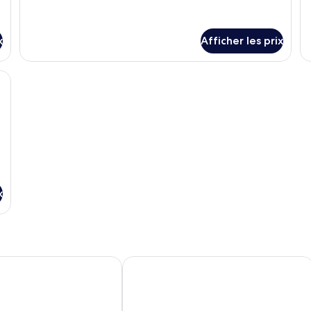
V
x
Afficher les prix
ec une tête de lit verte, un grand lit, une table de chevet avec une lampe et
x
 Beach Resort
Panphuree Residence