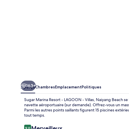
Marina
Resort
-
LAGOON
-
Villas,
Naiyang
Beach
163+
Aperçu
Chambres
Emplacement
Politiques
Sugar Marina Resort - LAGOON - Villas, Naiyang Beach se 
navette aéroportuaire (sur demande). Offrez-vous un mas
Parmi les autres points saillants figurent 15 piscines exté
tout temps.
Avis
Merveilleux
9,0