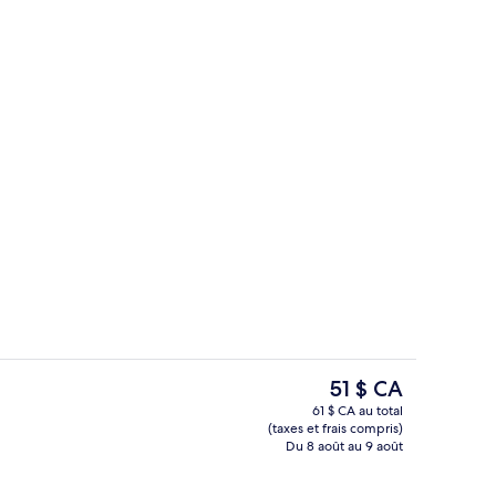
Sol Two-bedroom Lagoon Suite Villa (U
ateur, soumise par Nina Panda
Le
51 $ CA
prix
61 $ CA au total
actuel
(taxes et frais compris)
Lagoon Suite Villa (Up to 4 Guests) (Free Drop-off Airport Transfer) | Coffr
Restaurant
est
Du 8 août au 9 août
de 51 $ CA