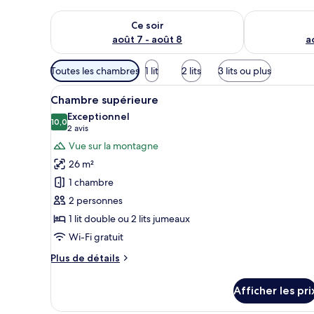
Vérifier la disponibilité pour ce soir août 7 - août 8
Vérifier la di
Ce soir
août 7 - août 8
a
Filtres
Toutes les chambres
1 lit
2 lits
3 lits ou plus
disponibles
Afficher
Une chambre d’hôtel avec un lit
pour
7
Chambre supérieure
toutes
les
Exceptionnel
les
10,0
chambres
10,0 sur 10
(2 avis)
2 avis
photos
Vue sur la montagne
pour
26 m²
ce
1 chambre
type
2 personnes
de
1 lit double ou 2 lits jumeaux
chambre :
Chambre
Wi-Fi gratuit
supérieure
Plus
Plus de détails
de
détails
Afficher les pri
pour
Chambre