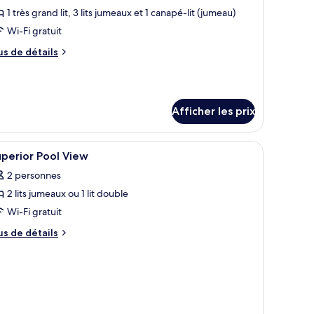
ype
1 très grand lit, 3 lits jumeaux et 1 canapé-lit (jumeau)
e
Wi-Fi gratuit
hambre :
us
us de détails
wo-
e
edroom
tails
ur
agoon
o-
uite
Afficher les prix
edroom
lla
goon
ite
Up
ans la salle de bain et un balcon offrant une vue sur la verdure.
dinateurs portables
fficher
Coffre-fort, espace de travail pour ordinateu
lla
19
perior Pool View
o
outes
p
2 personnes
s
uests)
2 lits jumeaux ou 1 lit double
hotos
ests)
Free
our
Wi-Fi gratuit
ree
rop-
e
op-
us
us de détails
ff
f
ype
e
rport
irport
tails
e
ansfer)
ransfer)
ur
hambre :
perior
uperior
ol
ool
ew