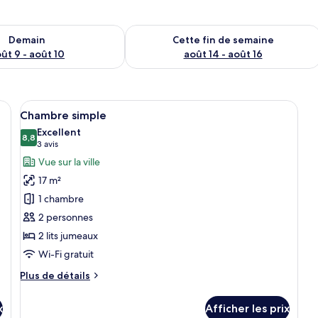
sponibilité pour demain août 9 - août 10
Vérifier la disponibilité pour cette fi
Demain
Cette fin de semaine
ût 9 - août 10
août 14 - août 16
n lit, d’une table de chevet, d’un bureau, d’un climatiseur et d’un téléviseur
Afficher
Une chambre d’hôtel avec deux lits, un
4
Chambre simple
toutes
Excellent
les
8,8
8,8 sur 10
(3 avis)
3 avis
photos
Vue sur la ville
pour
17 m²
ce
1 chambre
type
2 personnes
de
2 lits jumeaux
chambre :
Chambre
Wi-Fi gratuit
simple
Plus
Plus de détails
de
détails
x
Afficher les prix
pour