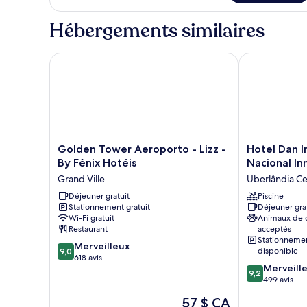
la
Chambre
ville
double,
Hébergements similaires
vue
sur
la
Golden Tower Aeroporto - Lizz - By Fênix Hotéis
Hotel Dan Inn
ville
Golden
Hotel
Golden Tower Aeroporto - Lizz -
Hotel Dan I
Tower
Dan
By Fênix Hotéis
Nacional In
Aeroporto
Inn
Grand Ville
Uberlândia Ce
-
Uberlândia
Lizz
Déjeuner gratuit
by
Piscine
Stationnement gratuit
Déjeuner gra
-
Nacional
Wi-Fi gratuit
Animaux de
By
Inn
Restaurant
acceptés
Fênix
Uberlândia
Stationneme
9.0
Hotéis
Merveilleux
Centro
disponible
9,0
sur
Grand
618 avis
9.2
Merveill
10,
Ville
9,2
sur
499 avis
Merveilleux,
10,
618 avis
Le
57 $ CA
Merveilleux,