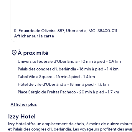
R. Eduardo de Oliveira, 887, Uberlandia, MG, 38400-011
Afficher sur la carte
À proximité
Université fédérale d'Uberlândia
- 10 min à pied
- 0.9 km
Palais des congrès d'Uberlândia
- 16 min à pied
- 1.4 km
Car
Tubal Vilela Square
- 16 min à pied
- 1.4 km
Hôtel de ville d'Uberlândia
- 18 min à pied
- 1.6 km
Place Sérgio de Freitas Pacheco
- 20 min à pied
- 1.7 km
Afficher plus
Izzy Hotel
Izzy Hotel offre un emplacement de choix, à moins de quinze minute
et Palais des congrès d'Uberlândia. Les voyageurs profitent des avant