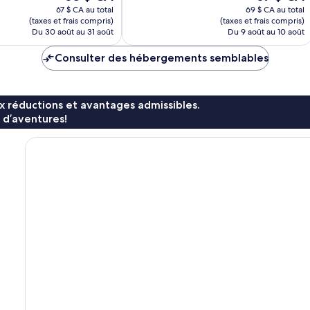
prix
prix
67 $ CA au total
69 $ CA au total
est
est
(taxes et frais compris)
(taxes et frais compris)
de
de
Du 30 août au 31 août
Du 9 août au 10 août
65 $ CA
67 $ CA
Consulter des hébergements semblables
x réductions et avantages admissibles.
 d’aventures!