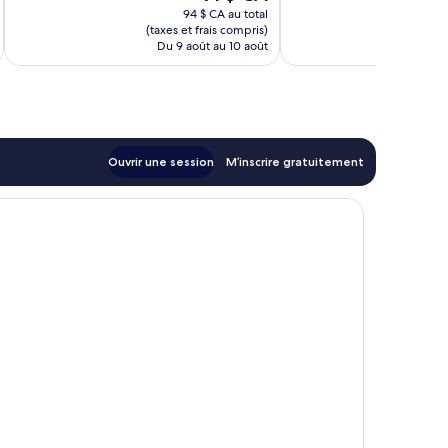
prix
94 $ CA au total
est
(taxes et frais compris)
(taxe
de
Du 9 août au 10 août
Du 
91 $ CA
Ouvrir une session
M’inscrire gratuitement