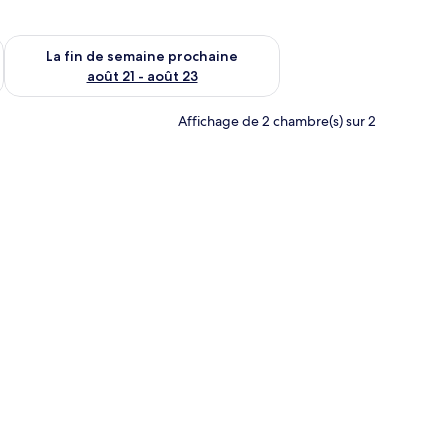
n de semaine août 14 - août 16
Vérifier la disponibilité pour la fin de semaine prochaine août
La fin de semaine prochaine
août 21 - août 23
Affichage de 2 chambre(s) sur 2
 fixé au mur.
 bureau, une chaise, un téléviseur et un appareil de climatisation.