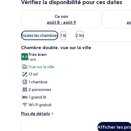
Vérifiez la disponibilité pour ces dates
Vérifier la disponibilité pour ce soir août 8 - août 9
Vérifier la di
Ce soir
août 8 - août 9
ao
Filtres
Toutes les chambres
1 lit
2 lits
disponibles
Afficher
Une chambre d’hôtel équipée d’u
pour
6
Chambre double, vue sur la ville
toutes
les
Très bien
les
8,0
chambres
8,0 sur 10
(1 avis)
1 avis
photos
Vue sur la ville
pour
17 m²
ce
1 chambre
type
2 personnes
de
1 grand lit
chambre :
Chambre
Wi-Fi gratuit
double,
Plus
Plus de détails
vue
de
détails
sur
Afficher les pri
pour