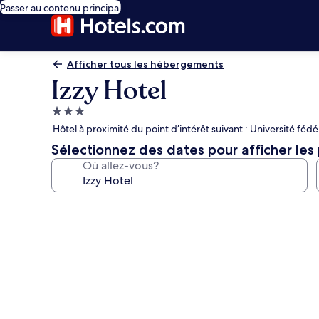
Passer au contenu principal
Afficher tous les hébergements
Izzy Hotel
Hébergement
3.0 étoiles
Hôtel à proximité du point d’intérêt suivant : Université féd
Sélectionnez des dates pour afficher les 
Où allez-vous?
Galerie
de
photos
de
l’hébergement
Izzy