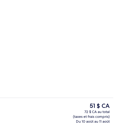
Chambre double, vue sur la ville | Bur
Le
51 $ CA
prix
72 $ CA au total
actuel
(taxes et frais compris)
’hébergement
Couloir
est
Du 10 août au 11 août
de 51 $ CA