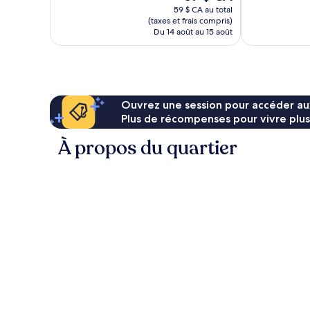
prix
499 avis
59 $ CA au total
est
(taxes et frais compris)
de
Du 14 août au 15 août
57 $ CA
Ouvrez une session pour accéder au
Plus de récompenses pour vivre plus
À propos du quartier