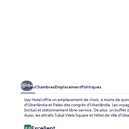
Hotel
18+
Aperçu
Chambres
Emplacement
Politiques
Izzy Hotel offre un emplacement de choix, à moins de quin
d'Uberlândia et Palais des congrès d'Uberlândia. Les voyag
(inclus) et stationnement libre-service. De plus, un buffet d
Aussi, les attraits Tubal Vilela Square et Hôtel de ville d'
Avis
Excellent
8,8