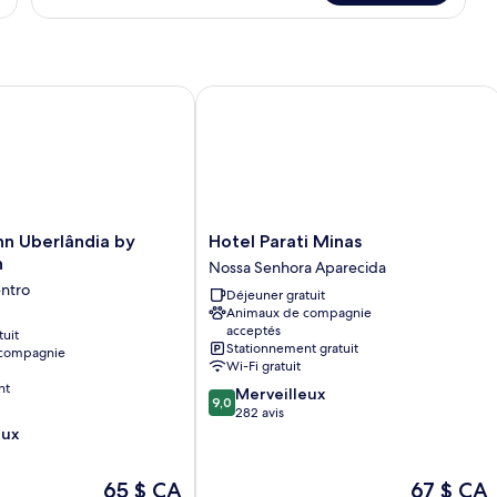
Chambre
simple
 Uberlândia by Nacional Inn
Hotel Parati Minas
Hotel
nn Uberlândia by
Hotel Parati Minas
Parati
n
Nossa Senhora Aparecida
Minas
ntro
Déjeuner gratuit
Nossa
Animaux de compagnie
Senhora
acceptés
tuit
Aparecida
Stationnement gratuit
 compagnie
Wi-Fi gratuit
nt
9.0
Merveilleux
9,0
sur
282 avis
10,
eux
Merveilleux,
282 avis
Le
Le
65 $ CA
67 $ CA