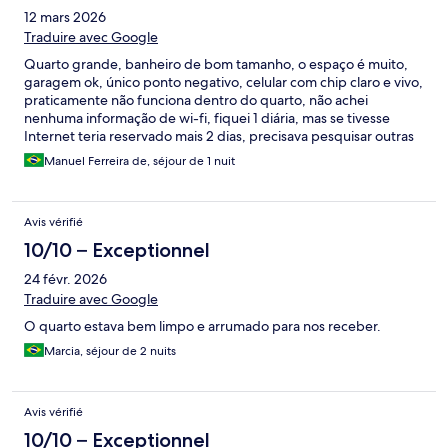
12 mars 2026
Traduire avec Google
Quarto grande, banheiro de bom tamanho, o espaço é muito,
garagem ok, único ponto negativo, celular com chip claro e vivo,
praticamente não funciona dentro do quarto, não achei
nenhuma informação de wi-fi, fiquei 1 diária, mas se tivesse
Internet teria reservado mais 2 dias, precisava pesquisar outras
localidades p hospedagem, e não queria fazer do kado de fora,
Manuel Ferreira de, séjour de 1 nuit
por este motivo resolvi ir embora,
Avis vérifié
10/10 – Exceptionnel
24 févr. 2026
Traduire avec Google
O quarto estava bem limpo e arrumado para nos receber.
Marcia, séjour de 2 nuits
Avis vérifié
10/10 – Exceptionnel