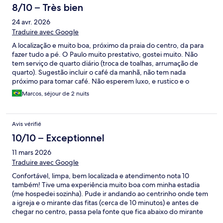
8/10 – Très bien
24 avr. 2026
Traduire avec Google
A localização e muito boa, próximo da praia do centro, da para
fazer tudo a pé. O Paulo muito prestativo, gostei muito. Não
tem serviço de quarto diário (troca de toalhas, arrumação de
quarto). Sugestão incluir o café da manhã, não tem nada
próximo para tomar café. Não esperem luxo, e rustico e o
barulho começa cedo pelos funcionários, cortando grama e
Marcos, séjour de 2 nuits
limpeza do sitio.
Avis vérifié
10/10 – Exceptionnel
11 mars 2026
Traduire avec Google
Confortável, limpa, bem localizada e atendimento nota 10
também! Tive uma experiência muito boa com minha estadia
(me hospedei sozinha). Pude ir andando ao centrinho onde tem
a igreja e o mirante das fitas (cerca de 10 minutos) e antes de
chegar no centro, passa pela fonte que fica abaixo do mirante
(uns 5 minutos andando da pousada). Também dá pra ir