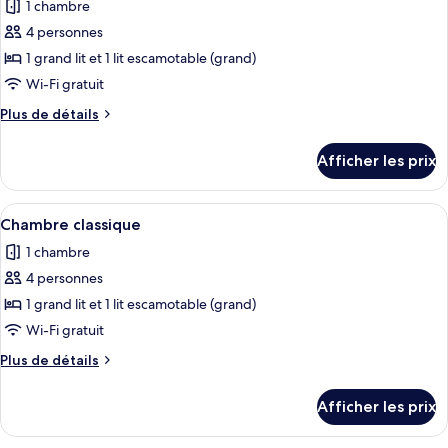
1 chambre
les
4 personnes
photos
pour
1 grand lit et 1 lit escamotable (grand)
ce
Wi-Fi gratuit
type
Plus
Plus de détails
de
de
chambre :
détails
Afficher les prix
pour
Chambre
Chambre
classique
classique
Afficher
Une chambre avec un lit, un petit réfri
13
Chambre classique
toutes
1 chambre
les
4 personnes
photos
pour
1 grand lit et 1 lit escamotable (grand)
ce
Wi-Fi gratuit
type
Plus
Plus de détails
de
de
chambre :
détails
Afficher les prix
pour
Chambre
Chambre
classique