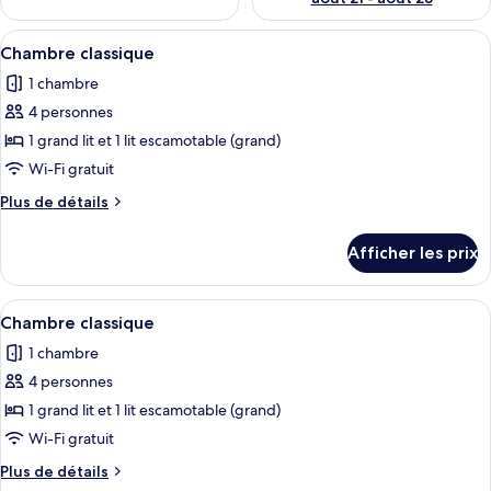
Afficher
Une chambre avec un lit, un petit réfri
13
Chambre classique
toutes
1 chambre
les
4 personnes
photos
pour
1 grand lit et 1 lit escamotable (grand)
ce
Wi-Fi gratuit
type
Plus
Plus de détails
de
de
chambre :
détails
Afficher les prix
pour
Chambre
Chambre
classique
classique
Afficher
Une chambre avec un lit, un petit réfri
13
Chambre classique
toutes
1 chambre
les
4 personnes
photos
pour
1 grand lit et 1 lit escamotable (grand)
ce
Wi-Fi gratuit
type
Plus
Plus de détails
de
de