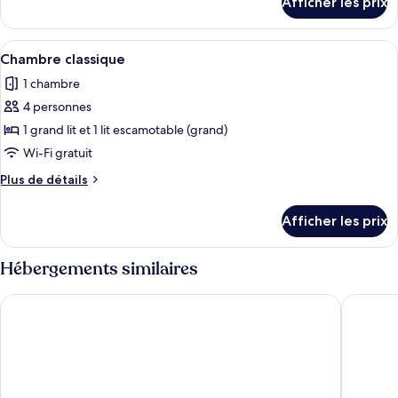
Afficher les prix
pour
Chambre
Chambre
classique
classique
Afficher
Une chambre avec un lit, un petit réfri
13
Chambre classique
toutes
1 chambre
les
4 personnes
photos
pour
1 grand lit et 1 lit escamotable (grand)
ce
Wi-Fi gratuit
type
Plus
Plus de détails
de
de
chambre :
détails
Afficher les prix
pour
Chambre
Chambre
classique
classique
Hébergements similaires
Pousada Agua de Coco
Hotel Po