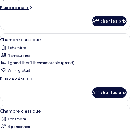
type
Plus
Plus de détails
de
de
chambre :
détails
Afficher les prix
pour
Chambre
Chambre
classique
classique
Afficher
Une chambre avec un lit, un petit réfri
13
Chambre classique
toutes
1 chambre
les
4 personnes
photos
pour
1 grand lit et 1 lit escamotable (grand)
ce
Wi-Fi gratuit
type
Plus
Plus de détails
de
de
chambre :
détails
Afficher les prix
pour
Chambre
Chambre
classique
classique
Afficher
Une chambre avec un lit, un petit réfri
13
Chambre classique
toutes
1 chambre
les
4 personnes
photos