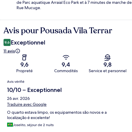
de Parc aquatique Arraial Eco Park et à 7 minutes de marche de
Rue Mucuge.
Avis pour Pousada Vila Terrar
Avis
Exceptionnel
9,6
11 avis
9,6
9,4
9,8
Propreté
Commodités
Service et personnel
Avis
Avis vérifié
10/10 – Exceptionnel
26 avr. 2026
Traduire avec Google
O quarto estava limpo, os equipamentos são novos e a
localização é excelente!
Joselito, séjour de 2 nuits