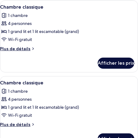
classique
Afficher
Une chambre avec un lit, un petit réfri
13
Chambre classique
toutes
1 chambre
les
4 personnes
photos
pour
1 grand lit et 1 lit escamotable (grand)
ce
Wi-Fi gratuit
type
Plus
Plus de détails
de
de
chambre :
détails
Afficher les prix
pour
Chambre
Chambre
classique
classique
Afficher
Une chambre avec un lit, un petit réfri
13
Chambre classique
toutes
1 chambre
les
4 personnes
photos
pour
1 grand lit et 1 lit escamotable (grand)
ce
Wi-Fi gratuit
type
Plus
Plus de détails
de
de
chambre :
détails