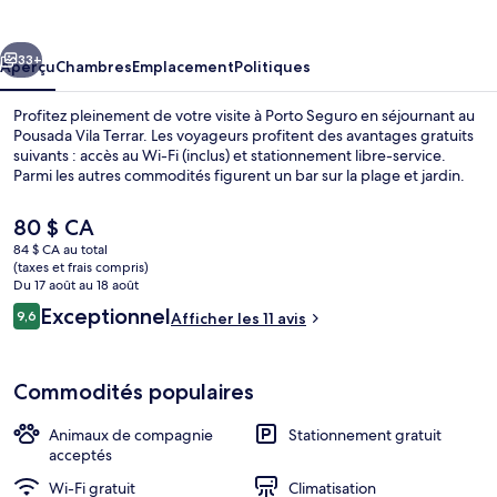
Vila
Terrar
cédent
Suivant
33+
Aperçu
Chambres
Emplacement
Politiques
Profitez pleinement de votre visite à Porto Seguro en séjournant au
Pousada Vila Terrar. Les voyageurs profitent des avantages gratuits
suivants : accès au Wi-Fi (inclus) et stationnement libre-service.
Parmi les autres commodités figurent un bar sur la plage et jardin.
Le
80 $ CA
prix
84 $ CA au total
actuel
(taxes et frais compris)
est
Du 17 août au 18 août
Plage à proximité, sable blanc, bar sur 
de 80 $ CA
Avis
Exceptionnel
9,6
Afficher les 11 avis
9,6 sur 10 –
Commodités populaires
Animaux de compagnie
Stationnement gratuit
acceptés
Wi-Fi gratuit
Climatisation