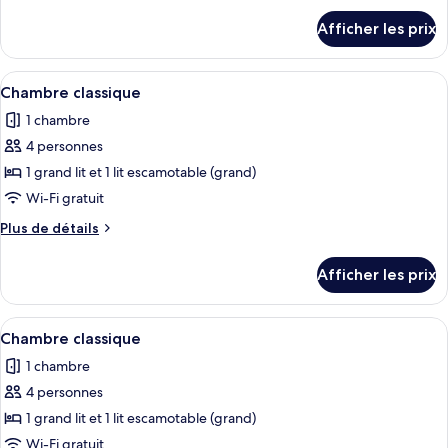
chambre :
détails
Afficher les prix
pour
Chambre
Chambre
classique
classique
Afficher
Une chambre avec un lit, un petit réfri
13
Chambre classique
toutes
1 chambre
les
4 personnes
photos
pour
1 grand lit et 1 lit escamotable (grand)
ce
Wi-Fi gratuit
type
Plus
Plus de détails
de
de
chambre :
détails
Afficher les prix
pour
Chambre
Chambre
classique
classique
Afficher
Une chambre avec un lit, un petit réfri
13
Chambre classique
toutes
1 chambre
les
4 personnes
photos
pour
1 grand lit et 1 lit escamotable (grand)
ce
Wi-Fi gratuit