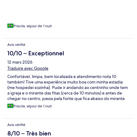
andando para a praia dos pescadores (uns 5 a 10 minutos). Lugar
tranquilo, silencioso, cama confortável, ar condicionado bom,
chuveiro quente, toalhas boas. O atendimento também foi
muito acolhedor. Ótimo custo/benefício. Recomendo e
pretendo me hospedar novamente.
Priscila, séjour de 1 nuit
Avis vérifié
10/10 – Exceptionnel
12 mars 2026
Traduire avec Google
Confortável, limpa, bem localizada e atendimento nota 10
também! Tive uma experiência muito boa com minha estadia
(me hospedei sozinha). Pude ir andando ao centrinho onde tem
a igreja e o mirante das fitas (cerca de 10 minutos) e antes de
chegar no centro, passa pela fonte que fica abaixo do mirante
(uns 5 minutos andando da pousada). Também dá pra ir
Priscila, séjour de 1 nuit
andando para a praia dos pescadores (uns 5 a 10 minutos). Lugar
tranquilo, silencioso, cama confortável, ar condicionado bom,
chuveiro quente, toalhas boas. O atendimento também foi
Avis vérifié
muito acolhedor. Ótimo custo/benefício. Recomendo e
pretendo me hospedar novamente.
8/10 – Très bien