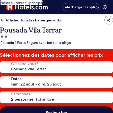
Passer au contenu principal
Télécharger l’appli
Afficher tous les hébergements
Pousada Vila Terrar
Hébergement
2.0 étoiles
Pousada à Porto Seguro avec bar sur la plage
Sélectionnez des dates pour afficher les prix
Où allez-vous?
Dates
Personnes
Rechercher