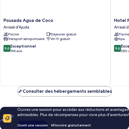
Pousada
Hotel
Pousada Agua de Coco
Hotel 
Agua
Pousada
Arraial d'Ajuda
Arraial 
de
Coqueir
Piscine
Déjeuner gratuit
Piscin
Coco
Arraial
Transport aéroportuaire
Wi-Fi gratuit
Spa
Arraial
d'Ajuda
d'Ajuda
9.6
9.6
Exceptionnel
Exc
9,6
9,6
sur
sur
194 avis
280 
10,
10,
Exceptionnel,
Exceptio
194 avis
280 avis
Consulter des hébergements semblables
Ouvrez une session pour accéder aux réductions et avantages
admissibles. Plus de récompenses pour vivre plus d’aventures!
Ouvrir une session
M’inscrire gratuitement