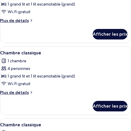
pour
1 grand lit et 1 lit escamotable (grand)
ce
Wi-Fi gratuit
type
Plus
Plus de détails
de
de
chambre :
détails
Afficher les prix
pour
Chambre
Chambre
classique
classique
Afficher
Une chambre avec un lit, un petit réfri
13
Chambre classique
toutes
1 chambre
les
4 personnes
photos
pour
1 grand lit et 1 lit escamotable (grand)
ce
Wi-Fi gratuit
type
Plus
Plus de détails
de
de
chambre :
détails
Afficher les prix
pour
Chambre
Chambre
classique
classique
Afficher
Une chambre avec un lit, un petit réfri
13
Chambre classique
toutes