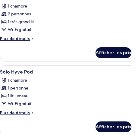
toutes
1 chambre
les
2 personnes
photos
pour
1 très grand lit
ce
Wi-Fi gratuit
type
Plus
Plus de détails
de
de
chambre :
détails
Afficher les prix
pour
Duo
Duo
Hyve
Hyve
Afficher
Une petite chambre à coucher moderne, 
Pod
10
Pod
Solo Hyve Pod
toutes
1 chambre
les
1 personne
photos
pour
1 lit jumeau
ce
Wi-Fi gratuit
type
Plus
Plus de détails
de
de
chambre :
détails
Afficher les prix
pour
Solo
Solo