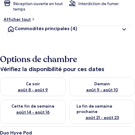
Réception ouverte en tout
Interdiction de fumer
temps
Afficher tout
Commodités principales
(4)
Options de chambre
Vérifiez la disponibilité pour ces dates
Vérifier la disponibilité pour ce soir août 8 - août 9
Vérifier la disponibilité pour 
Ce soir
Demain
août 8 - août 9
août 9 - août 10
Vérifier la disponibilité pour cette fin de semaine août 14 - aoû
Vérifier la disponibilité pour 
Cette fin de semaine
La fin de semaine
prochaine
août 14 - août 16
août 21 - août 23
Afficher
Une chambre dotée de deux lits, chacu
20
Duo Hyve Pod