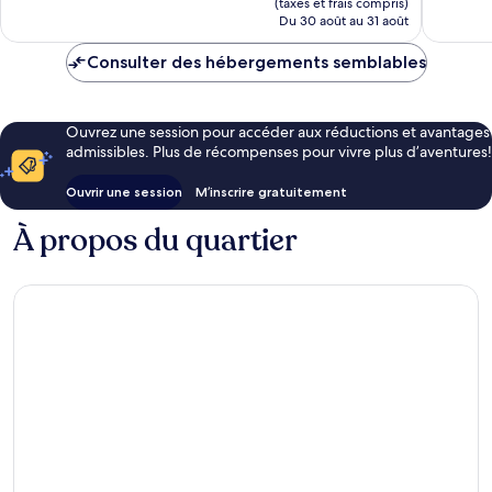
(taxes et frais compris)
de
Du 30 août au 31 août
123 $ CA
Consulter des hébergements semblables
Ouvrez une session pour accéder aux réductions et avantages
admissibles. Plus de récompenses pour vivre plus d’aventures!
Ouvrir une session
M’inscrire gratuitement
À propos du quartier