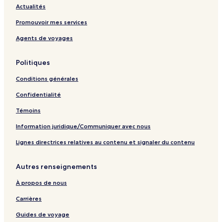
g
r
t
e
Actualités
e
a
:
l
n
n
l
a
o
Promouvoir mes services
t
i
p
u
Agents de voyages
l
e
a
v
a
n
g
r
p
o
e
a
Politiques
a
u
n
g
v
t
Conditions générales
e
r
l
a
a
Confidentialité
n
p
t
a
Témoins
l
g
Information juridique/Communiquer avec nous
a
e
p
Lignes directrices relatives au contenu et signaler du contenu
a
g
e
Autres renseignements
À propos de nous
Carrières
Guides de voyage