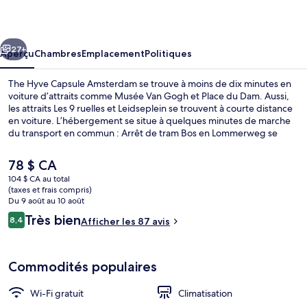
Hyve
Capsule
cédent
Suivant
Amsterdam
27+
Aperçu
Chambres
Emplacement
Politiques
The Hyve Capsule Amsterdam se trouve à moins de dix minutes en
voiture d’attraits comme Musée Van Gogh et Place du Dam. Aussi,
les attraits Les 9 ruelles et Leidseplein se trouvent à courte distance
en voiture. L’hébergement se situe à quelques minutes de marche
du transport en commun : Arrêt de tram Bos en Lommerweg se
trouve à 5 minutes et Karel Doormanstraat Tram Stop est
à 7 minutes.
Le
78 $ CA
prix
104 $ CA au total
actuel
(taxes et frais compris)
Réception
est
Du 9 août au 10 août
de 78 $ CA
Avis
Très bien
8,4
Afficher les 87 avis
8,4 sur 10 –
Commodités populaires
Wi-Fi gratuit
Climatisation