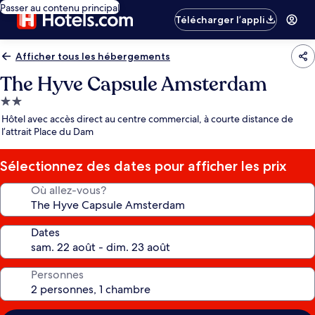
Passer au contenu principal
Télécharger l’appli
Afficher tous les hébergements
The Hyve Capsule Amsterdam
Hébergement
2.0 étoiles
Hôtel avec accès direct au centre commercial, à courte distance de
l’attrait Place du Dam
Sélectionnez des dates pour afficher les prix
Où allez-vous?
Dates
Personnes