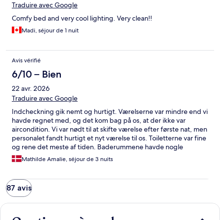
Traduire avec Google
Comfy bed and very cool lighting. Very clean!!
Madi, séjour de 1 nuit
Avis vérifié
6/10 – Bien
22 avr. 2026
Traduire avec Google
Indcheckning gik nemt og hurtigt. Værelserne var mindre end vi
havde regnet med, og det kom bag på os, at der ikke var
aircondition. Vi var nødt til at skifte værelse efter første nat, men
personalet fandt hurtigt et nyt værelse til os. Toiletterne var fine
og rene det meste af tiden. Baderummene havde nogle
problemer, med ikke altid at være rene, og lyset der ikke
Mathilde Amalie, séjour de 3 nuits
virkede i alle baderum. Hotellet lå længere væk fra byen end
hvad vi troede, men det er selvfølgelig vores fejl. Det tog ca. 1
time at gå til Amsterdam central.
87 avis