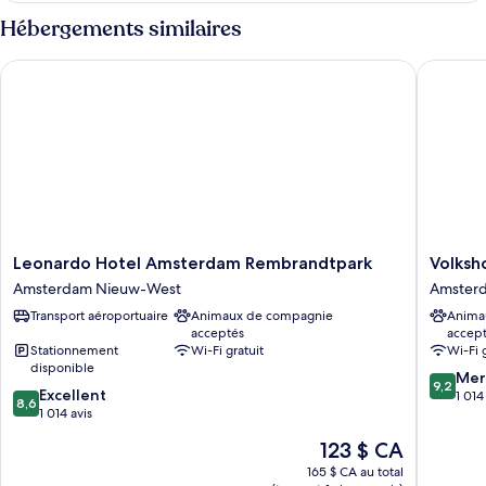
Hyve
Hyve
Hébergements similaires
Pod
Pod
Leonardo Hotel Amsterdam Rembrandtpark
Volkshot
Leonardo
Volkshot
Leonardo Hotel Amsterdam Rembrandtpark
Volksh
Hotel
Amster
Amsterdam Nieuw-West
Amsterd
Amsterdam
Est
Transport aéroportuaire
Animaux de compagnie
Anima
Rembrandtpark
acceptés
accep
Amsterdam
Stationnement
Wi-Fi gratuit
Wi-Fi 
Nieuw-
disponible
9.2
West
Mer
9,2
8.6
Excellent
sur
1 014
8,6
sur
1 014 avis
10,
10,
Merveill
Le
123 $ CA
Excellent,
1 014 avi
prix
1 014 avis
165 $ CA au total
est