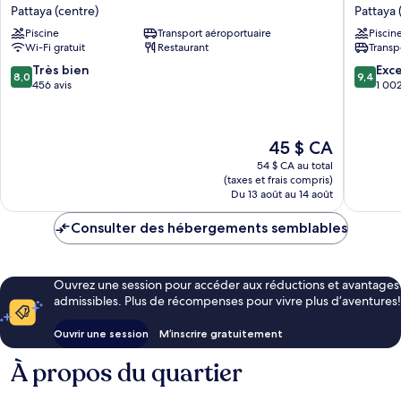
One
Amber
Pattaya (centre)
Pattaya 
Hotel
Pattaya
Piscine
Transport aéroportuaire
Piscin
Bay
Pattaya
Wi-Fi gratuit
Restaurant
Transp
Breeze
(centre)
Pattaya
8.0
9.4
Très bien
Exc
8,0
9,4
Pattaya
sur
sur
456 avis
1 002
(centre)
10,
10,
Très
Exceptio
bien,
1 002 av
Le
45 $ CA
456 avis
prix
54 $ CA au total
est
(taxes et frais compris)
de
Du 13 août au 14 août
45 $ CA
Consulter des hébergements semblables
Ouvrez une session pour accéder aux réductions et avantages
admissibles. Plus de récompenses pour vivre plus d’aventures!
Ouvrir une session
M’inscrire gratuitement
À propos du quartier