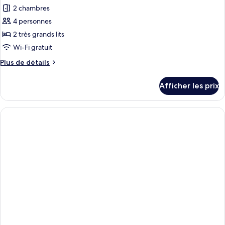
2 chambres
photos
pour
4 personnes
ce
2 très grands lits
type
Wi-Fi gratuit
de
Plus
Plus de détails
chambre :
de
Appartement
détails
Afficher les prix
pour
Penthouse
Appartement
Deluxe
Penthouse
Deluxe