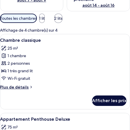
août 7 - août 9
août 14 - août 16
Filtres
Toutes les chambres
1 lit
2 lits
disponibles
pour
Affichage de 4 chambre(s) sur 4
les
Afficher
Une chambre d’hôtel moderne avec une t
4
Chambre classique
chambres
toutes
25 m²
les
1 chambre
photos
pour
2 personnes
ce
1 très grand lit
type
Wi-Fi gratuit
de
Plus
Plus de détails
chambre :
de
Chambre
détails
Afficher les prix
pour
classique
Chambre
classique
Afficher
Appartement Penthouse Deluxe | Minibar
10
Appartement Penthouse Deluxe
toutes
75 m²
les