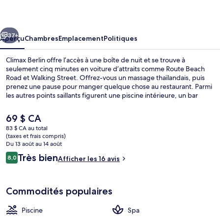
Berlin
cédent
Suivant
37+
Aperçu
Chambres
Emplacement
Politiques
Climax Berlin offre l’accès à une boîte de nuit et se trouve à
seulement cinq minutes en voiture d’attraits comme Route Beach
Road et Walking Street. Offrez-vous un massage thaïlandais, puis
prenez une pause pour manger quelque chose au restaurant. Parmi
les autres points saillants figurent une piscine intérieure, un bar
attenant à la piscine et un bar-salon.
Le
69 $ CA
prix
83 $ CA au total
actuel
(taxes et frais compris)
Boîte de nuit
est
Du 13 août au 14 août
de 69 $ CA
Avis
Très bien
8,0
Afficher les 16 avis
8,0 sur 10 –
Commodités populaires
Piscine
Spa