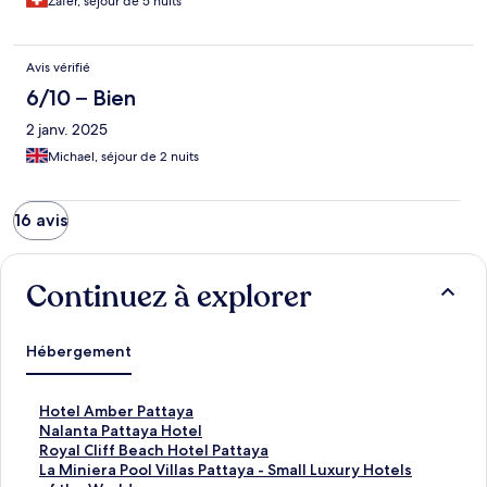
Zafer, séjour de 5 nuits
Avis vérifié
6/10 – Bien
2 janv. 2025
Michael, séjour de 2 nuits
16 avis
Continuez à explorer
Hébergement
H
Hotel Amber Pattaya
o
N
Nalanta Pattaya Hotel
t
a
R
Royal Cliff Beach Hotel Pattaya
e
l
o
L
La Miniera Pool Villas Pattaya - Small Luxury Hotels