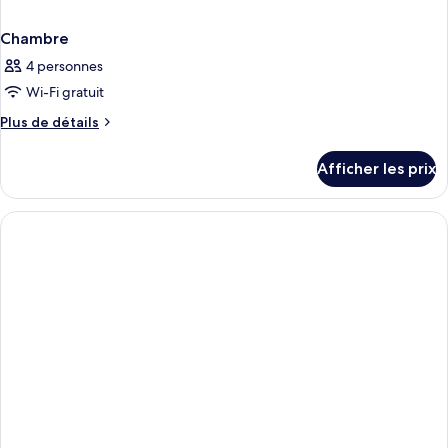
Chambre
4 personnes
Wi-Fi gratuit
Plus
Plus de détails
de
détails
Afficher les prix
pour
Chambre