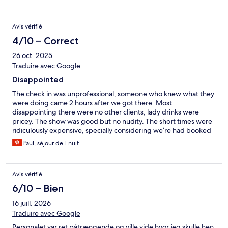
Avis vérifié
4/10 – Correct
26 oct. 2025
Traduire avec Google
Disappointed
The check in was unprofessional, someone who knew what they
were doing came 2 hours after we got there. Most
disappointing there were no other clients, lady drinks were
pricey. The show was good but no nudity. The short times were
ridiculously expensive, specially considering we’re had booked
a penthouse suite with karaoke room. There should have been a
Paul, séjour de 1 nuit
package for guests who booked a room. Overall very
disappointing
Avis vérifié
6/10 – Bien
16 juill. 2026
Traduire avec Google
Personalet var ret påtrængende og ville vide hvor jeg skulle hen