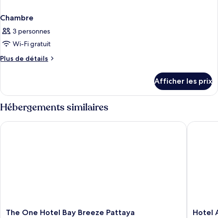
Chambre
3 personnes
Wi-Fi gratuit
Plus
Plus de détails
de
détails
Afficher les prix
pour
Chambre
Hébergements similaires
The One Hotel Bay Breeze Pattaya
Hotel Am
The
Hotel
The One Hotel Bay Breeze Pattaya
Hotel 