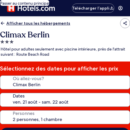
Passer au contenu principal
Télécharger l’appli
Afficher tous les hébergements
Climax Berlin
Hébergement
3.0 étoiles
Hôtel pour adultes seulement avec piscine intérieure, près de l'attrait
suivant : Route Beach Road
Sélectionnez des dates pour afficher les prix
Où allez-vous?
Dates
Personnes