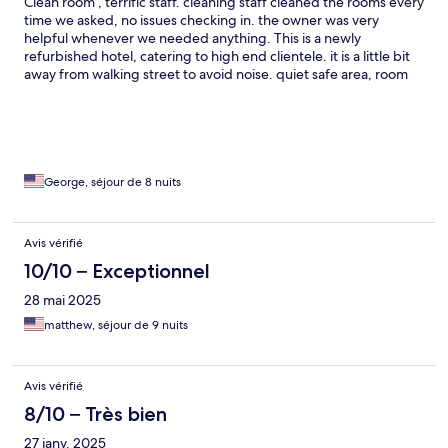
Clean room , terrific staff. cleaning staff cleaned the rooms every
time we asked, no issues checking in. the owner was very
helpful whenever we needed anything. This is a newly
refurbished hotel, catering to high end clientele. it is a little bit
away from walking street to avoid noise. quiet safe area, room
safes work good but I never felt the need for them. very secure
hotel. night club goes from 8pm to 3am. the noise was hardly
noticeable. classic English style breakfast in the restaurant is
coming along. tasty when available. plenty of restaurants
around the corner as well. I would stay here again in the future.
nice place for the cost. excellent.
George, séjour de 8 nuits
Avis vérifié
10/10 – Exceptionnel
28 mai 2025
matthew, séjour de 9 nuits
Avis vérifié
8/10 – Très bien
27 janv. 2025