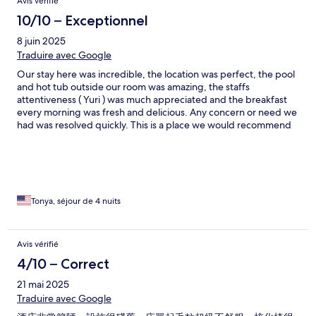
Avis vérifié
10/10 – Exceptionnel
8 juin 2025
Traduire avec Google
Our stay here was incredible, the location was perfect, the pool
and hot tub outside our room was amazing, the staffs
attentiveness ( Yuri ) was much appreciated and the breakfast
every morning was fresh and delicious. Any concern or need we
had was resolved quickly. This is a place we would recommend
to anyone we know and a place we’d love to return to!
Tonya, séjour de 4 nuits
Avis vérifié
4/10 – Correct
21 mai 2025
Traduire avec Google