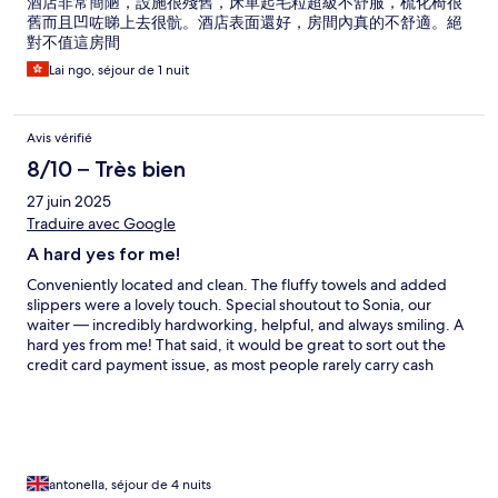
酒店非常簡陋，設施很殘舊，床單起毛粒超級不舒服，梳化椅很
舊而且凹咗睇上去很骯。酒店表面還好，房間內真的不舒適。絕
對不值這房間
Lai ngo, séjour de 1 nuit
Avis vérifié
8/10 – Très bien
27 juin 2025
Traduire avec Google
A hard yes for me!
Conveniently located and clean. The fluffy towels and added
slippers were a lovely touch. Special shoutout to Sonia, our
waiter — incredibly hardworking, helpful, and always smiling. A
hard yes from me! That said, it would be great to sort out the
credit card payment issue, as most people rarely carry cash
these days.
antonella, séjour de 4 nuits