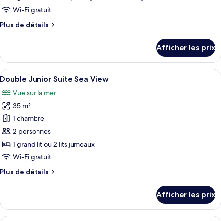
type
Wi-Fi gratuit
de
Plus
Plus de détails
chambre :
de
Chambre
détails
Afficher les prix
pour
triple
Chambre
Standard
triple
Afficher
Une chambre à coucher avec un lit, des
28
Standard
Double Junior Suite Sea View
toutes
Vue sur la mer
les
35 m²
photos
pour
1 chambre
ce
2 personnes
type
1 grand lit ou 2 lits jumeaux
de
Wi-Fi gratuit
chambre :
Plus
Plus de détails
Double
de
Junior
détails
Afficher les prix
Suite
pour
Double
Sea
Junior
Afficher
Une chambre à coucher avec un grand li