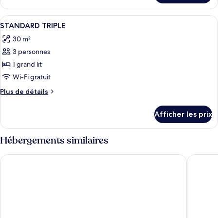
STANDARD
STANDARD
DOUBLE
DOUBLE
Afficher
Coffre-fort, fer et planche à repasser, 
10
STANDARD TRIPLE
toutes
30 m²
les
3 personnes
photos
pour
1 grand lit
ce
Wi-Fi gratuit
type
Plus
Plus de détails
de
de
chambre :
détails
Afficher les prix
pour
STANDARD
STANDARD
TRIPLE
TRIPLE
Hébergements similaires
Amerisa Suites & Villa
CASASU