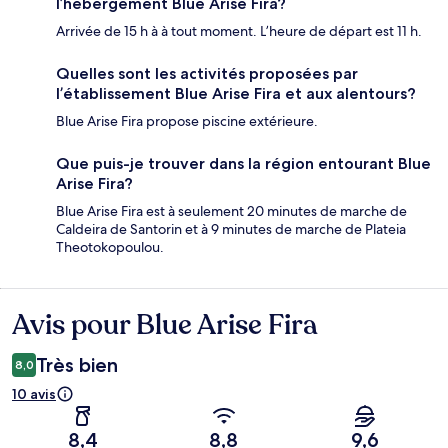
l’hébergement Blue Arise Fira?
Arrivée de 15 h à à tout moment. L’heure de départ est 11 h.
Quelles sont les activités proposées par
l’établissement Blue Arise Fira et aux alentours?
Blue Arise Fira propose piscine extérieure.
Que puis-je trouver dans la région entourant Blue
Arise Fira?
Blue Arise Fira est à seulement 20 minutes de marche de
Caldeira de Santorin et à 9 minutes de marche de Plateia
Theotokopoulou.
Avis pour Blue Arise Fira
Avis
Très bien
8,0
10 avis
8,4
8,8
9,6