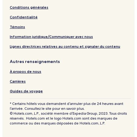
t
Conditions générales
l
a
Confidentialité
p
a
Témoins
g
Information juridique/Communiquer avec nous
e
Lignes directrices relatives au contenu et signaler du contenu
Autres renseignements
À propos de nous
Carrières
Guides de voyage
* Certains hôtels vous demandent d’annuler plus de 24 heures avant
l’arrivée. Consultez le site pour en savoir plus.
© Hotels.com, L.P., société membre d’Expedia Group, 2023. Tous droits
réservés. Hotels.com et le logo Hotels.com sont des marques de
commerce ou des marques déposées de Hotels.com, L.P.