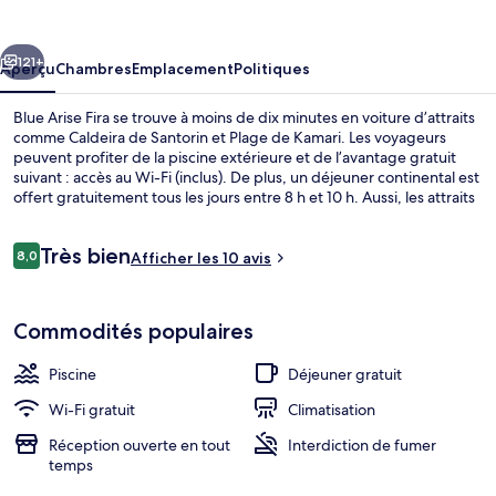
Arise
Fira
cédent
Suivant
121+
Aperçu
Chambres
Emplacement
Politiques
Blue Arise Fira se trouve à moins de dix minutes en voiture d’attraits
comme Caldeira de Santorin et Plage de Kamari. Les voyageurs
peuvent profiter de la piscine extérieure et de l’avantage gratuit
suivant : accès au Wi-Fi (inclus). De plus, un déjeuner continental est
offert gratuitement tous les jours entre 8 h et 10 h. Aussi, les attraits
Port d'Athinios et Point de vue de l’église du dôme bleu d’Oia se
trouvent à courte distance en voiture.
Avis
Très bien
8,0
Afficher les 10 avis
8,0 sur 10 –
Piscine extérieure
Commodités populaires
Piscine
Déjeuner gratuit
Wi-Fi gratuit
Climatisation
Réception ouverte en tout
Interdiction de fumer
temps