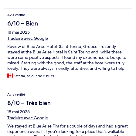
Avis vérifié
6/10 – Bien
18 mai 2025
Traduire avec Google
Review of Blue Arise Hotel, Saint Torino, Greece I recently
stayed at the Blue Arise Hotel in Saint Torino and, while there
were some positive aspects, I found my experience to be quite
mixed. Starting with the good, the staff at the hotel were truly
lovely. They were always friendly, attentive, and willing to help
with any requests. Their hospitality definitely stood out and
Patrizia, séjour de 2 nuits
made our stay more enjoyable. However, the accommodations
left much to be desired. The rooms felt dated and in need of
renovation, which detracted from the overall experience.
Avis vérifié
Additionally, the Wi-Fi connectivity was weak and unreliable at
best, making it difficult to stay connected or plan our daily
8/10 – Très bien
activities online. Overall, while the service was commendable,
18 mai 2025
the hotel could greatly benefit from updates to its facilities and
improvements to its internet service. If you're looking for a place
Traduire avec Google
with great staff in a lovely location, it might be worth
We stayed at Blue Arise Fira for a couple of days and had a great
considering, but be prepared for some shortcomings in the
experience overall. If you're looking for a place that’s walkable
room quality and Wi-Fi.