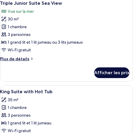
View
20
Suite
Triple Junior Suite Sea View
toutes
Sea
Vue sur la mer
View
les
30 m²
photos
pour
1 chambre
ce
3 personnes
type
1 grand lit et 1 lit jumeau ou 3 lits jumeaux
de
Wi-Fi gratuit
chambre :
Plus
Plus de détails
Triple
de
Junior
détails
Afficher les prix
Suite
pour
Triple
Sea
Junior
Afficher
Une piscine bordée d’un mur en pierre,
View
18
Suite
King Suite with Hot Tub
toutes
Sea
35 m²
View
les
1 chambre
photos
pour
3 personnes
ce
1 grand lit et 1 lit jumeau
type
Wi-Fi gratuit