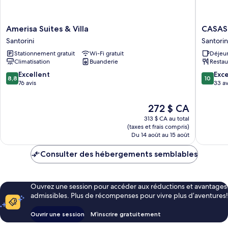
Amerisa
CASAS
Amerisa Suites & Villa
CASA
Suites
Santorin
Santorini
Santorin
&
Stationnement gratuit
Wi-Fi gratuit
Déjeun
Villa
Climatisation
Buanderie
Restau
Santorini
8.8
10.0
Excellent
Exc
8,8
10
sur
sur
76 avis
33 av
10,
10,
Excellent,
Exceptio
Le
272 $ CA
76 avis
33 avis
prix
313 $ CA au total
est
(taxes et frais compris)
de
Du 14 août au 15 août
272 $ CA
Consulter des hébergements semblables
Ouvrez une session pour accéder aux réductions et avantages
admissibles. Plus de récompenses pour vivre plus d’aventures!
Ouvrir une session
M’inscrire gratuitement