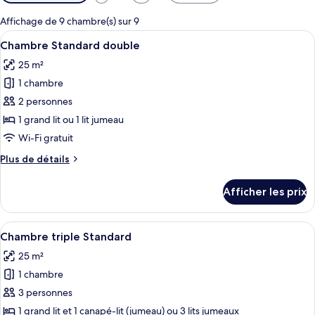
disponibles
pour
Affichage de 9 chambre(s) sur 9
les
Afficher
Une chambre à coucher avec un lit re
12
Chambre Standard double
chambres
toutes
25 m²
les
1 chambre
photos
pour
2 personnes
ce
1 grand lit ou 1 lit jumeau
type
Wi-Fi gratuit
de
Plus
Plus de détails
chambre :
de
Chambre
détails
Afficher les prix
pour
Standard
Chambre
double
Standard
Afficher
Une chambre à coucher avec un lit, un
9
double
Chambre triple Standard
toutes
25 m²
les
1 chambre
photos
pour
3 personnes
ce
1 grand lit et 1 canapé-lit (jumeau) ou 3 lits jumeaux