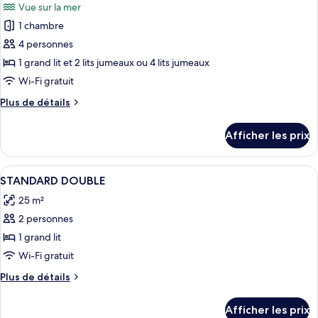
Vue sur la mer
View
les
1 chambre
photos
pour
4 personnes
ce
1 grand lit et 2 lits jumeaux ou 4 lits jumeaux
type
Wi-Fi gratuit
de
Plus
Plus de détails
chambre :
de
Deluxe
détails
Afficher les prix
pour
Quadruple
Deluxe
Suite
Quadruple
Afficher
Coffre-fort, fer et planche à repasser, 
Sea
14
Suite
STANDARD DOUBLE
toutes
View
Sea
25 m²
View
les
2 personnes
photos
pour
1 grand lit
ce
Wi-Fi gratuit
type
Plus
Plus de détails
de
de
chambre :
détails
Afficher les prix
pour