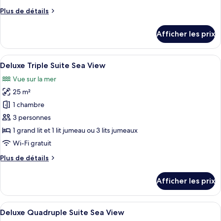
de
Plus
Plus de détails
chambre :
de
King
détails
Afficher les prix
pour
Suite
King
with
Suite
Afficher
Deluxe Triple Suite Sea View | Coffre-fo
Hot
14
with
Deluxe Triple Suite Sea View
toutes
Tub
Hot
Vue sur la mer
Tub
les
25 m²
photos
pour
1 chambre
ce
3 personnes
type
1 grand lit et 1 lit jumeau ou 3 lits jumeaux
de
Wi-Fi gratuit
chambre :
Plus
Plus de détails
Deluxe
de
Triple
détails
Afficher les prix
Suite
pour
Deluxe
Sea
Triple
Afficher
Deluxe Quadruple Suite Sea View | Coffr
View
12
Suite
Deluxe Quadruple Suite Sea View
toutes
Sea