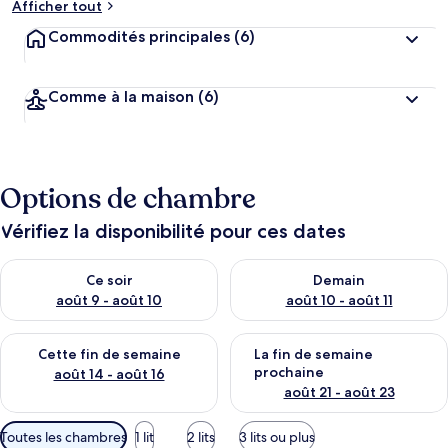
Afficher tout
Commodités principales
(6)
Comme à la maison
(6)
Options de chambre
Vérifiez la disponibilité pour ces dates
Vérifier la disponibilité pour ce soir août 9 - août 10
Vérifier la disponibilité pour 
Ce soir
Demain
août 9 - août 10
août 10 - août 11
Vérifier la disponibilité pour cette fin de semaine août 14 - aoû
Vérifier la disponibilité pour 
Cette fin de semaine
La fin de semaine
prochaine
août 14 - août 16
août 21 - août 23
Filtres
Toutes les chambres
1 lit
2 lits
3 lits ou plus