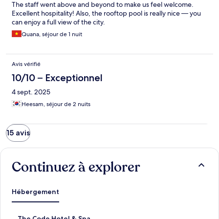
The staff went above and beyond to make us feel welcome.
Excellent hospitality! Also, the rooftop pool is really nice — you
can enjoy a full view of the city.
Quana, séjour de 1 nuit
Avis vérifié
10/10 – Exceptionnel
4 sept. 2025
Heesam, séjour de 2 nuits
15 avis
Continuez à explorer
Hébergement
T
The Code Hotel & Spa