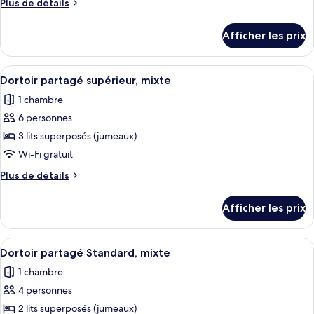
Plus
Plus de détails
chambre :
de
Dortoir
détails
Afficher les prix
pour
partagé,
Dortoir
femmes
partagé,
Afficher
Une chambre avec des lits superposés e
uniquement
6
femmes
Dortoir partagé supérieur, mixte
toutes
uniquement
1 chambre
les
6 personnes
photos
pour
3 lits superposés (jumeaux)
ce
Wi-Fi gratuit
type
Plus
Plus de détails
de
de
chambre :
détails
Afficher les prix
pour
Dortoir
Dortoir
partagé
partagé
Afficher
Une chambre d’hôtel dotée d’une grand
supérieur,
6
supérieur,
Dortoir partagé Standard, mixte
toutes
mixte
mixte
1 chambre
les
4 personnes
photos
pour
2 lits superposés (jumeaux)