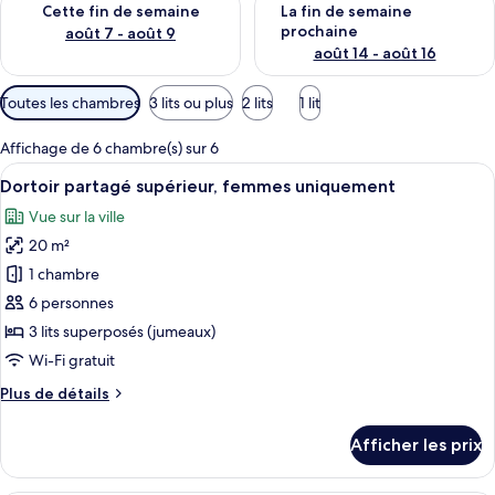
Cette fin de semaine
La fin de semaine
prochaine
août 7 - août 9
août 14 - août 16
Filtres
Toutes les chambres
3 lits ou plus
2 lits
1 lit
disponibles
pour
Affichage de 6 chambre(s) sur 6
les
Afficher
Une chambre avec des lits superposés e
6
Dortoir partagé supérieur, femmes uniquement
chambres
toutes
Vue sur la ville
les
20 m²
photos
pour
1 chambre
ce
6 personnes
type
3 lits superposés (jumeaux)
de
Wi-Fi gratuit
chambre :
Plus
Plus de détails
Dortoir
de
partagé
détails
Afficher les prix
supérieur,
pour
Dortoir
femmes
partagé