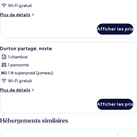
ce
Wi-Fi gratuit
type
Plus
Plus de détails
de
de
chambre :
détails
Afficher les prix
pour
Dortoir
Dortoir
partagé
partagé
Afficher
Un intérieur compact et bien éclairé, 
Standard,
6
Standard,
Dortoir partagé, mixte
toutes
mixte
mixte
1 chambre
les
1 personne
photos
pour
1 lit superposé (jumeau)
ce
Wi-Fi gratuit
type
Plus
Plus de détails
de
de
chambre :
détails
Afficher les prix
pour
Dortoir
Dortoir
partagé,
partagé,
Hébergements similaires
mixte
mixte
Happy Day Riverside Hotel & Spa Danang
Elite Lux