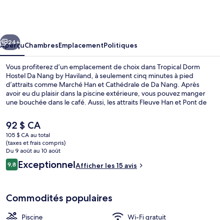
Tropical
Dorm
Hostel
cédent
Suivant
Da
24+
Aperçu
Chambres
Emplacement
Politiques
Nang
Vous profiterez d’un emplacement de choix dans Tropical Dorm
by
Hostel Da Nang by Haviland, à seulement cinq minutes à pied
d’attraits comme Marché Han et Cathédrale de Da Nang. Après
Haviland
avoir eu du plaisir dans la piscine extérieure, vous pouvez manger
une bouchée dans le café. Aussi, les attraits Fleuve Han et Pont de
Hàn River se trouvent à seulement 5 minutes en voiture.
Le
92 $ CA
prix
105 $ CA au total
actuel
(taxes et frais compris)
Réception
est
Du 9 août au 10 août
de 92 $ CA
Avis
Exceptionnel
9,8
Afficher les 15 avis
9,8 sur 10 –
Commodités populaires
Piscine
Wi-Fi gratuit