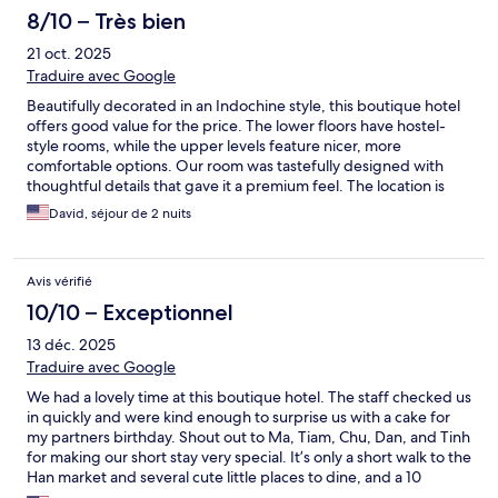
8/10 – Très bien
21 oct. 2025
Traduire avec Google
Beautifully decorated in an Indochine style, this boutique hotel
offers good value for the price. The lower floors have hostel-
style rooms, while the upper levels feature nicer, more
comfortable options. Our room was tastefully designed with
thoughtful details that gave it a premium feel. The location is
excellent — right in the city center, within walking distance of
David, séjour de 2 nuits
many spots or a quick Grab ride to the Dragon Bridge and
Riverside. Breakfast was very limited, but overall it’s a charming
and affordable stay.
Avis vérifié
10/10 – Exceptionnel
13 déc. 2025
Traduire avec Google
We had a lovely time at this boutique hotel. The staff checked us
in quickly and were kind enough to surprise us with a cake for
my partners birthday. Shout out to Ma, Tiam, Chu, Dan, and Tinh
for making our short stay very special. It’s only a short walk to the
Han market and several cute little places to dine, and a 10
minute grab ride to the beachfront. The coconut coffee in the