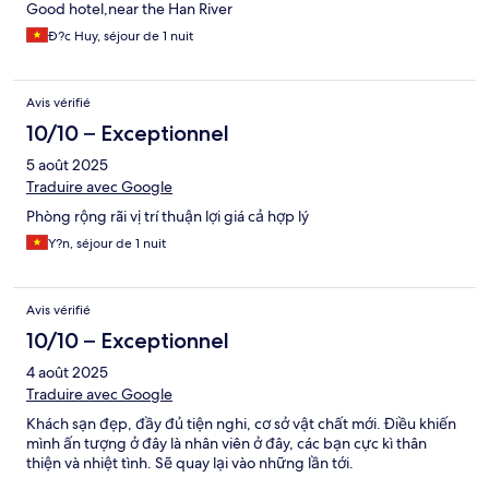
Good hotel,near the Han River
Ð?c Huy, séjour de 1 nuit
Avis vérifié
10/10 – Exceptionnel
5 août 2025
Traduire avec Google
Phòng rộng rãi vị trí thuận lợi giá cả hợp lý
Y?n, séjour de 1 nuit
Avis vérifié
10/10 – Exceptionnel
4 août 2025
Traduire avec Google
Khách sạn đẹp, đầy đủ tiện nghi, cơ sở vật chất mới. Điều khiến
mình ấn tượng ở đây là nhân viên ở đây, các bạn cực kì thân
thiện và nhiệt tình. Sẽ quay lại vào những lần tới.