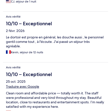
CJ, séjour de 1 nuit
cafe was really yummy. We did not opt for breakfast on the way
out, but checkout was smooth and the sweet older security
guard out front with the beautiful smile helped load our bags
Avis vérifié
into the cab to the airport.
10/10 – Exceptionnel
2 févr. 2026
Le dortoir est propre en général, les douche aussi , le personnel
gentil comme tout , à l'écoute. J'ai passé un séjour très
agréable.
Kevin, séjour de 12 nuits
Avis vérifié
10/10 – Exceptionnel
25 oct. 2025
Traduire avec Google
Clean room and affordable price — totally worth it. The staff
were professional and very kind throughout my stay. Beautiful
location, close to restaurants and entertainment spots. I’m really
satisfied with my experience here.