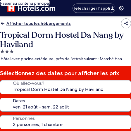
Passer au contenu principal
Télécharger l’appli
Afficher tous les hébergements
Tropical Dorm Hostel Da Nang by
Haviland
Hébergement
3.0 étoiles
Hôtel avec piscine extérieure, près de l'attrait suivant : Marché Han
Sélectionnez des dates pour afficher les prix
Où allez-vous?
Dates
Personnes