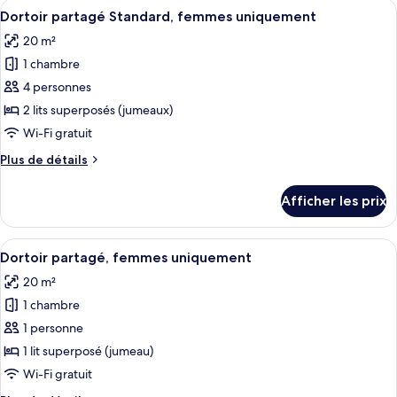
Afficher
Une chambre avec des lits superposés,
uniquement
7
supérieur,
Dortoir partagé Standard, femmes uniquement
toutes
femmes
20 m²
uniquement
les
1 chambre
photos
pour
4 personnes
ce
2 lits superposés (jumeaux)
type
Wi-Fi gratuit
de
Plus
Plus de détails
chambre :
de
Dortoir
détails
Afficher les prix
pour
partagé
Dortoir
Standard,
partagé
Afficher
Une chambre avec un lit superposé, des
femmes
7
Standard,
Dortoir partagé, femmes uniquement
toutes
uniquement
femmes
20 m²
uniquement
les
1 chambre
photos
pour
1 personne
ce
1 lit superposé (jumeau)
type
Wi-Fi gratuit
de