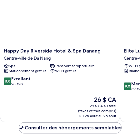
Happy
Elite
Happy Day Riverside Hotel & Spa Danang
Elite L
Day
Luxury
Centre-ville de Da Nang
Centre-
Riverside
Hotel
Spa
Transport aéroportuaire
Wi-Fi 
Hotel
by
Stationnement gratuit
Wi-Fi gratuit
Buand
&
Elite24
Spa
Centre-
8.8
Excellent
8,8
9.0
Danang
ville
Mer
sur
98 avis
9,0
sur
Centre-
de
39 av
10,
10,
ville
Da
Excellent,
Le
26 $ CA
Merveill
de
Nang
98 avis
prix
39 avis
Da
29 $ CA au total
est
(taxes et frais compris)
Nang
de
Du 25 août au 26 août
26 $ CA
Consulter des hébergements semblables