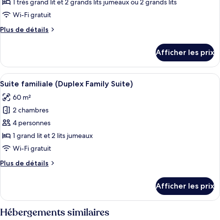
de
1 très grand lit et 2 grands lits jumeaux ou 2 grands lits
chambre :
Wi-Fi gratuit
Chambre
Plus
Plus de détails
Prestige,
de
chambres
détails
Afficher les prix
pour
communicantes
Chambre
(Standing
Prestige,
Afficher
Une chambre d’hôtel avec un grand lit, u
Balcony)
8
chambres
Suite familiale (Duplex Family Suite)
toutes
communicantes
60 m²
(Standing
les
Balcony)
2 chambres
photos
pour
4 personnes
ce
1 grand lit et 2 lits jumeaux
type
Wi-Fi gratuit
de
Plus
Plus de détails
chambre :
de
Suite
détails
Afficher les prix
pour
familiale
Suite
(Duplex
familiale
Hébergements similaires
Family
(Duplex