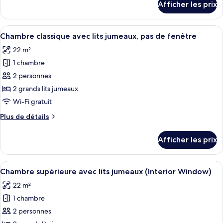
Afficher les prix
pour
classique
Chambre
double,
classique
Afficher
Une chambre d’hôtel moderne avec un g
pas
7
double,
Chambre classique avec lits jumeaux, pas de fenêtre
toutes
de
pas
22 m²
de
les
fenêtre
fenêtre
1 chambre
photos
pour
2 personnes
ce
2 grands lits jumeaux
type
Wi-Fi gratuit
de
Plus
Plus de détails
chambre :
de
Chambre
détails
Afficher les prix
pour
classique
Chambre
avec
classique
Afficher
Une chambre d’hôtel avec un grand lit
lits
9
avec
Chambre supérieure avec lits jumeaux (Interior Window)
toutes
jumeaux,
lits
22 m²
jumeaux,
les
pas
pas
1 chambre
photos
de
de
pour
2 personnes
fenêtre
fenêtre