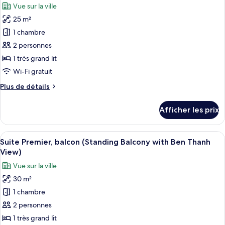
Vue sur la ville
les
25 m²
photos
pour
1 chambre
ce
2 personnes
type
1 très grand lit
de
Wi-Fi gratuit
chambre :
Plus
Plus de détails
Chambre
de
Prestige,
détails
Afficher les prix
balcon
pour
Chambre
(Standing
Prestige,
Afficher
Une chambre d’hôtel moderne avec un gr
Balcony)
6
balcon
Suite Premier, balcon (Standing Balcony with Ben Thanh
toutes
(Standing
View)
Balcony)
les
Vue sur la ville
photos
30 m²
pour
1 chambre
ce
type
2 personnes
de
1 très grand lit