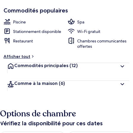
Aimé
s
des
Commodités populaires
clients
b
i
Piscine
Spa
e
n
Stationnement disponible
Wi-Fi gratuit
Restaurant
Chambres communicantes
n
offertes
o
t
Afficher tout
é
Commodités principales
(12)
p
a
r
Comme à la maison
(6)
l
e
s
Options de chambre
v
o
y
Vérifiez la disponibilité pour ces dates
a
g