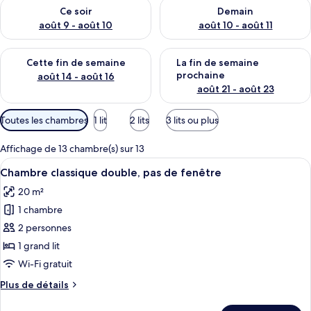
Vérifier la disponibilité pour ce soir août 9 - août 10
Vérifier la disponibilité pour 
Ce soir
Demain
e
u
août 9 - août 10
août 10 - août 11
r
s
Vérifier la disponibilité pour cette fin de semaine août 14 - aoû
Vérifier la disponibilité pour 
Cette fin de semaine
La fin de semaine
prochaine
août 14 - août 16
août 21 - août 23
Filtres
Toutes les chambres
1 lit
2 lits
3 lits ou plus
disponibles
pour
Affichage de 13 chambre(s) sur 13
les
Afficher
Une chambre d’hôtel moderne, dotée d’u
6
Chambre classique double, pas de fenêtre
chambres
toutes
20 m²
les
1 chambre
photos
pour
2 personnes
ce
1 grand lit
type
Wi-Fi gratuit
de
Plus
Plus de détails
chambre :
de
Chambre
détails