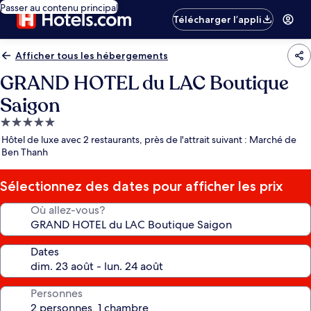
Passer au contenu principal
Télécharger l’appli
Afficher tous les hébergements
GRAND HOTEL du LAC Boutique
Saigon
Hébergement
5.0 étoiles
Hôtel de luxe avec 2 restaurants, près de l'attrait suivant : Marché de
Ben Thanh
Sélectionnez des dates pour afficher les prix
Où allez-vous?
Dates
Personnes