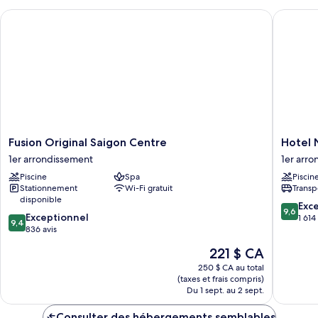
Suite)
Family
Fusion Original Saigon Centre
Hotel Ni
Suite)
Fusion
Hotel
Fusion Original Saigon Centre
Hotel 
Original
Nikko
1er arrondissement
1er arr
Saigon
Saigon
Piscine
Spa
Piscin
Centre
1er
Stationnement
Wi-Fi gratuit
Transp
1er
arrondi
disponible
arrondissement
9.6
Exc
9,6
9.4
Exceptionnel
sur
1 614
9,4
sur
836 avis
10,
10,
Exceptio
Le
221 $ CA
Exceptionnel,
1 614 avi
prix
836 avis
250 $ CA au total
est
(taxes et frais compris)
de
Du 1 sept. au 2 sept.
221 $ CA
Consulter des hébergements semblables