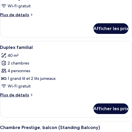
de
Wi-Fi gratuit
chambre :
Plus
Plus de détails
Chambre
de
Junior
détails
Afficher les prix
double,
pour
Chambre
balcon
Junior
Afficher
Une chambre d’hôtel avec deux lits, un
(Juliet,
5
double,
Duplex familial
toutes
Double
balcon
40 m²
(Juliet,
les
or
Double
2 chambres
photos
Twin)
or
pour
4 personnes
Twin)
ce
1 grand lit et 2 lits jumeaux
type
Wi-Fi gratuit
de
Plus
Plus de détails
chambre :
de
Duplex
détails
Afficher les prix
pour
familial
Duplex
familial
Afficher
Une chambre d’hôtel moderne avec un gr
7
Chambre Prestige, balcon (Standing Balcony)
toutes