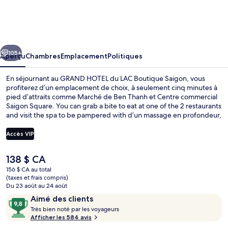
GRAND
HOTEL
du
cédent
Suivant
LAC
105+
Aperçu
Chambres
Emplacement
Politiques
Boutique
En séjournant au GRAND HOTEL du LAC Boutique Saigon, vous
Saigon
profiterez d’un emplacement de choix, à seulement cinq minutes à
pied d’attraits comme Marché de Ben Thanh et Centre commercial
Saigon Square. You can grab a bite to eat at one of the 2 restaurants
and visit the spa to be pampered with d’un massage en profondeur,
enveloppements, or de l’aromathérapie. Une piscine extérieure, un
bar-salon et un centre d’entraînement physique ouvert en tout
Accès VIP
temps comptent parmi les autres points saillants de hôtel de luxe.
L’hébergement se situe à quelques minutes de marche du transport
Le
138 $ CA
en commun : Ben Thanh Station se trouve à 3 minutes et Opera
Piscine extérieure
prix
House Station est à 6 minutes.
156 $ CA au total
actuel
(taxes et frais compris)
est
Du 23 août au 24 août
de 138 $ CA
Avis
9,8
Aimé des clients
T
sur
Très bien noté par les voyageurs
r
Afficher les 584 avis
10,
è