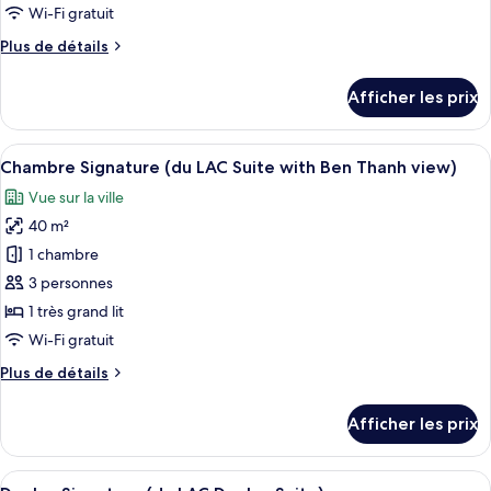
chambre :
Wi-Fi gratuit
Suite
Plus
Plus de détails
Premier,
de
balcon
détails
Afficher les prix
pour
(Standing
Suite
Balcony
Premier,
Afficher
Une chambre d’hôtel moderne, dotée d’
with
8
balcon
Chambre Signature (du LAC Suite with Ben Thanh view)
toutes
Ben
(Standing
Vue sur la ville
Balcony
les
Thanh
with
40 m²
photos
View)
Ben
pour
1 chambre
Thanh
ce
View)
3 personnes
type
1 très grand lit
de
Wi-Fi gratuit
chambre :
Plus
Plus de détails
Chambre
de
Signature
détails
Afficher les prix
(du
pour
Chambre
LAC
Signature
Afficher
Un salon moderne avec un canapé rouge
Suite
7
(du