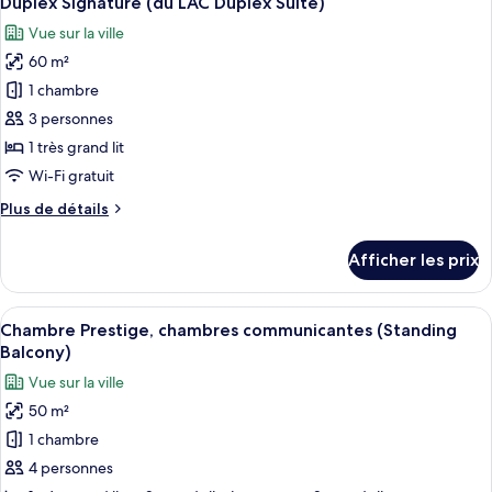
Duplex Signature (du LAC Duplex Suite)
toutes
with
LAC
Vue sur la ville
Suite
les
Ben
with
60 m²
photos
Thanh
Ben
pour
view)
1 chambre
Thanh
ce
view)
3 personnes
type
1 très grand lit
de
Wi-Fi gratuit
chambre :
Plus
Plus de détails
Duplex
de
Signature
détails
Afficher les prix
(du
pour
Duplex
LAC
Signature
Afficher
Une chambre d’hôtel avec un grand lit
Duplex
8
(du
Chambre Prestige, chambres communicantes (Standing
toutes
Suite)
LAC
Balcony)
Duplex
les
Vue sur la ville
Suite)
photos
50 m²
pour
1 chambre
ce
type
4 personnes