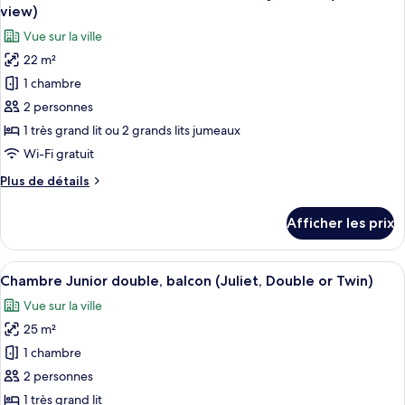
toutes
View
(Inner
view)
View
les
with
Vue sur la ville
with
photos
Natural
Natural
22 m²
pour
Light)
Light)
1 chambre
ce
type
2 personnes
de
1 très grand lit ou 2 grands lits jumeaux
chambre :
Wi-Fi gratuit
Chambre
Plus
Plus de détails
exécutive
de
double
détails
Afficher les prix
pour
ou
Chambre
avec
exécutive
Afficher
Une chambre d’hôtel avec un grand lit
lits
8
double
Chambre Junior double, balcon (Juliet, Double or Twin)
toutes
jumeaux
ou
Vue sur la ville
avec
les
(with
lits
25 m²
photos
view)
jumeaux
pour
1 chambre
(with
ce
view)
2 personnes
type
1 très grand lit