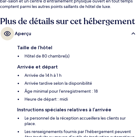
bar-salon et un centre d’entraînement physique ouvert en tout temps
comptent parmi les autres points saillants de hôtel de luxe.
L’hébergement se situe à quelques minutes de marche du transport en
commun : Ben Thanh Station se trouve à 3 minutes et Opera House
Plus de détails sur cet hébergement
Station est à 6 minutes.
Aperçu
Taille de l’hôtel
Hôtel de 80 chambre(s)
Arrivée et départ
Arrivée de 14 h à 1 h
Arrivée tardive selon la disponibilité
Âge minimal pour l’enregistrement : 18
Heure de départ : midi
Instructions spéciales relatives à l’arrivée
Le personnel de la réception accueillera les clients sur
place.
Les renseignements fournis par l’hébergement peuvent