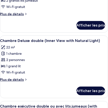
ce
2 grands lits jumeaux
type
Wi-Fi gratuit
de
Plus
Plus de détails
chambre :
de
Chambre
détails
Afficher les prix
pour
supérieure
Chambre
avec
supérieure
Afficher
Une chambre d’hôtel moderne, dotée d’u
lits
7
avec
Chambre Deluxe double (Inner View with Natural Light)
toutes
jumeaux
lits
22 m²
jumeaux
les
(Interior
(Interior
1 chambre
photos
Window)
Window)
pour
2 personnes
ce
1 grand lit
type
Wi-Fi gratuit
de
Plus
Plus de détails
chambre :
de
Chambre
détails
Afficher les prix
pour
Deluxe
Chambre
double
Deluxe
Afficher
Une chambre d’hôtel moderne avec un g
(Inner
9
double
Chambre exécutive double ou avec lits jumeaux (with