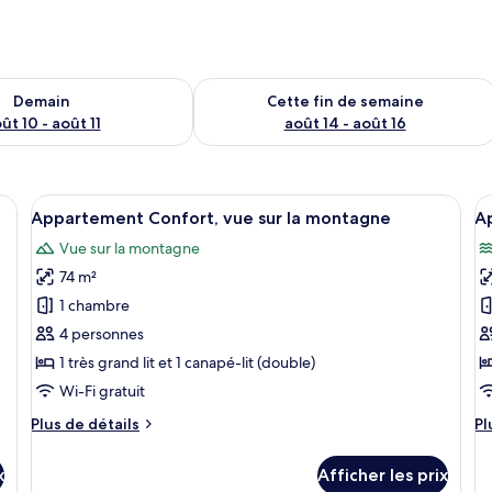
sponibilité pour demain août 10 - août 11
Vérifier la disponibilité pour cette fi
Demain
Cette fin de semaine
ût 10 - août 11
août 14 - août 16
pas, un canapé gris, une table basse et une lampe.
Afficher
Un vaste espace de vie comprenant un 
A
14
Appartement Confort, vue sur la montagne
Ap
toutes
t
Vue sur la montagne
les
le
74 m²
photos
p
pour
p
1 chambre
ce
c
4 personnes
type
t
1 très grand lit et 1 canapé-lit (double)
de
d
Wi-Fi gratuit
chambre :
c
Plus
Pl
Plus de détails
Pl
Appartement
A
de
d
Confort,
D
détails
dé
x
Afficher les prix
vue
b
pour
po