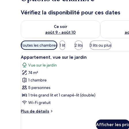
Vérifiez la disponibilité pour ces dates
Vérifier la disponibilité pour ce soir août 9 - août 10
Vérifier la di
Ce soir
août 9 - août 10
ao
Filtres
Toutes les chambres
1 lit
2 lits
3 lits ou plus
disponibles
Afficher
Un salon comprenant un coin re
pour
28
Appartement, vue sur le jardin
toutes
les
Vue sur le jardin
les
chambres
74 m²
photos
pour
1 chambre
ce
5 personnes
type
1 très grand lit et 1 canapé-lit (double)
de
Wi-Fi gratuit
chambre :
Plus
Plus de détails
Appartement,
de
vue
détails
Afficher les pri
sur
pour