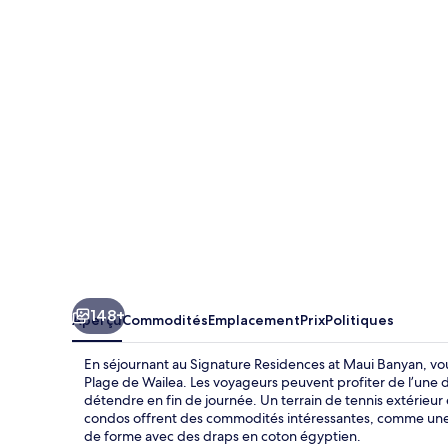
Signature
Residences
at
Maui
Banyan
148+
Aperçu
Commodités
Emplacement
Prix
Politiques
En séjournant au Signature Residences at Maui Banyan, vou
Plage de Wailea. Les voyageurs peuvent profiter de l’une d
détendre en fin de journée. Un terrain de tennis extérieur e
condos offrent des commodités intéressantes, comme une c
de forme avec des draps en coton égyptien.