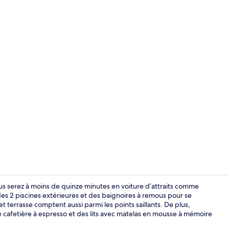
Appartement 
s serez à moins de quinze minutes en voiture d’attraits comme
es 2 piscines extérieures et des baignoires à remous pour se
t terrasse comptent aussi parmi les points saillants. De plus,
Balcon
afetière à espresso et des lits avec matelas en mousse à mémoire