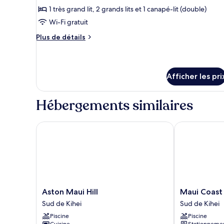
montagne
sur
1 très grand lit, 2 grands lits et 1 canapé-lit (double)
ce
la
montagne
type
Wi-Fi gratuit
de
Plus
Plus de détails
chambre :
de
détails
Appartement
pour
Confort,
Appartement
Afficher les pri
Plusieurs
Confort,
lits,
Plusieurs
lits,
Hébergements similaires
climatisation,
climatisation,
vue
vue
sur
Aston Maui Hill
Maui Coast H
sur
la
la
montagne
montagne
Aston
Maui
Aston Maui Hill
Maui Coast
Maui
Coast
Sud de Kihei
Sud de Kihei
Hill
Hotel
Piscine
Piscine
Sud
Sud