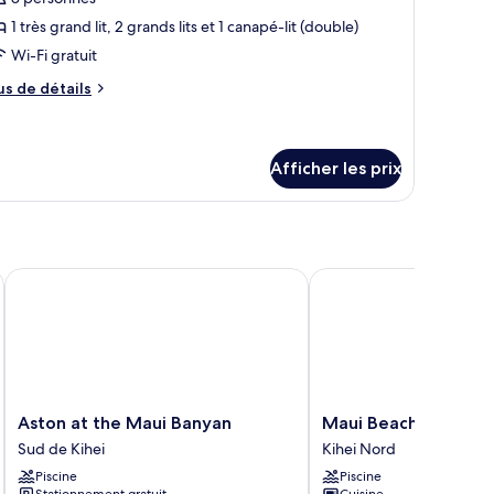
e
rdin
1 très grand lit, 2 grands lits et 1 canapé-lit (double)
ype
Wi-Fi gratuit
e
us
us de détails
hambre :
e
hambre
tails
ur
eluxe,
hambre
Afficher les prix
luxe,
hambres,
ue
ambres,
e
ur
r
’océan
Aston at the Maui Banyan
Maui Beach Vacation C
océan
Aston
Maui
Aston at the Maui Banyan
Maui Beach Vacation
at
Beach
Sud de Kihei
Kihei Nord
the
Vacation
Piscine
Piscine
Maui
Club