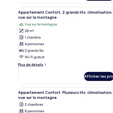
Appartement,
le
vue
Afficher
Une chambre d’hôtel avec deux l
jardin
7
sur
Appartement Confort, 2 grands lits, climatisation,
toutes
le
vue sur la montagne
jardin
les
Vue sur la montagne
photos
28 m²
pour
1 chambre
ce
type
4 personnes
de
2 grands lits
chambre :
Wi-Fi gratuit
Appartement
Plus
Plus de détails
Confort,
de
2
détails
Afficher les pri
pour
grands
Appartement
lits,
Confort,
Afficher
Une chambre d’hôtel avec deux 
climatisation,
17
2
Appartement Confort, Plusieurs lits, climatisation,
toutes
vue
grands
vue sur la montagne
lits,
les
sur
2 chambres
climatisation,
photos
la
vue
8 personnes
pour