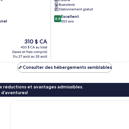
nt
Cuisine
Buanderie
Stationnement gratuit
8.8
Excellent
8,8
nnel
sur
553 avis
10,
Excellent,
553 avis
Le
310 $ CA
prix
433 $ CA au total
est
(taxes et frais compris)
de
Du 27 août au 28 août
310 $ CA
Consulter des hébergements semblables
x réductions et avantages admissibles.
 d’aventures!