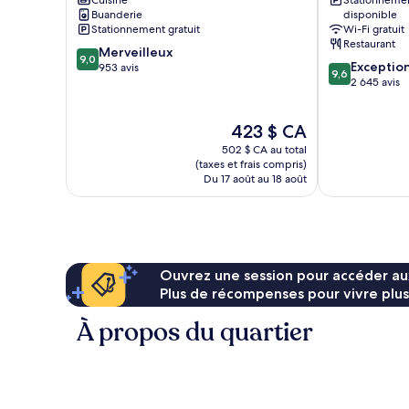
Cuisine
Stationneme
de
de
Buanderie
disponible
Kihei
Kihei
Stationnement gratuit
Wi-Fi gratuit
Restaurant
9.0
Merveilleux
9,0
9.6
Exceptio
sur
953 avis
9,6
sur
2 645 avis
10,
10,
Merveilleux,
Exceptionnel,
953 avis
Le
423 $ CA
2 645 avis
prix
502 $ CA au total
est
(taxes et frais compris)
de
Du 17 août au 18 août
423 $ CA
Ouvrez une session pour accéder au
Plus de récompenses pour vivre plus
À propos du quartier