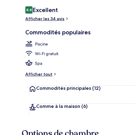
Avis
Excellent
8,8
8,8 sur 10 –
Afficher les 34 avis
Extérieur
Commodités populaires
Piscine
Wi-Fi gratuit
Spa
Afficher tout
Commodités principales
(12)
Comme à la maison
(6)
Options de chambre