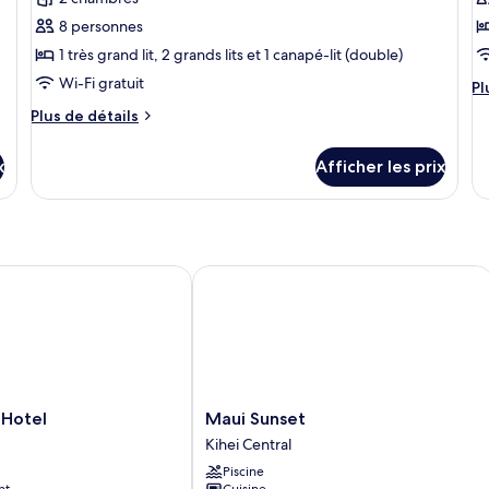
sur
le
ce
c
l’océan
ja
8 personnes
type
t
1 très grand lit, 2 grands lits et 1 canapé-lit (double)
de
d
Wi-Fi gratuit
Pl
Pl
chambre :
c
d
Plus
Plus de détails
Chambre
C
dé
de
po
Confort,
D
détails
C
x
Afficher les prix
2
2
pour
De
Chambre
chambres,
c
2
Confort,
vue
v
ch
2
vu
sur
s
chambres,
su
vue
le
l
otel
Maui Sunset
l’
sur
jardin
le
jardin
Maui
 Hotel
Maui Sunset
Sunset
Kihei Central
Kihei
Piscine
Central