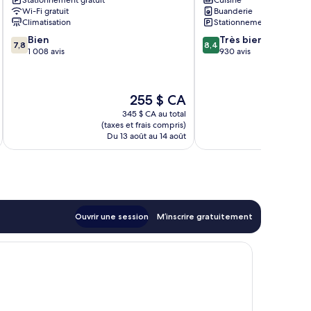
Stationnement gratuit
Cuisine
Banyan
Kihei
Wi-Fi gratuit
Buanderie
Sud
Nord
Climatisation
Stationnement gratuit
de
7.8
8.4
Bien
Très bien
Kihei
7,8
8,4
sur
sur
1 008 avis
930 avis
10,
10,
Bien,
Très
1 008 avis
bien,
Le
255 $ CA
930 avis
prix
345 $ CA au total
est
(taxes et frais compris)
de
Du 13 août au 14 août
255 $ CA
Ouvrir une session
M’inscrire gratuitement