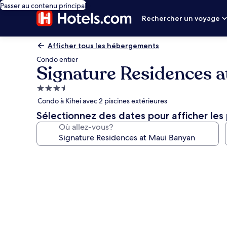
Passer au contenu principal
Rechercher un voyage
Afficher tous les hébergements
Condo entier
Signature Residences 
Hébergement
3.5 étoiles
Condo à Kihei avec 2 piscines extérieures
Sélectionnez des dates pour afficher les 
Où allez-vous?
Galerie
de
photos
de
l’hébergement