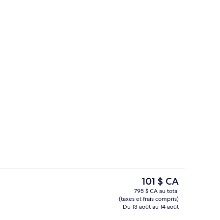
Deluxe, balcon, vue sur l’océan | Salle à manger
Draps en coton égyptien, literie de qu
Le
101 $ CA
prix
795 $ CA au total
actuel
(taxes et frais compris)
Téléviseur connecté de 55 po avec té
est
Du 13 août au 14 août
de 101 $ CA