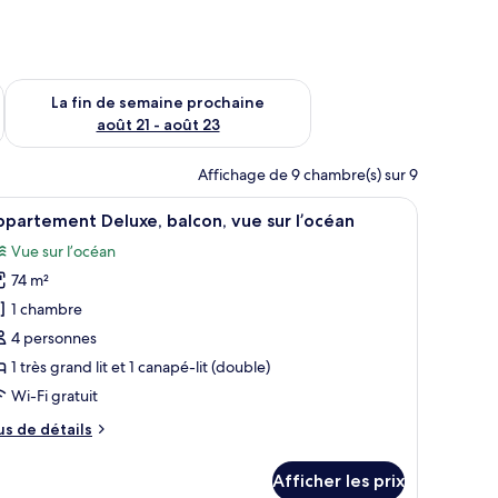
n de semaine août 14 - août 16
Vérifier la disponibilité pour la fin de semaine prochaine août
La fin de semaine prochaine
août 21 - août 23
Affichage de 9 chambre(s) sur 9
canapé, une table basse et une table à manger préparée pour le petit-déjeu
fficher
Un salon moderne avec un canapé, une table ba
24
partement Deluxe, balcon, vue sur l’océan
outes
Vue sur l’océan
s
74 m²
hotos
our
1 chambre
e
4 personnes
ype
1 très grand lit et 1 canapé-lit (double)
e
Wi-Fi gratuit
hambre :
us
us de détails
ppartement
e
eluxe,
tails
Afficher les prix
alcon,
ur