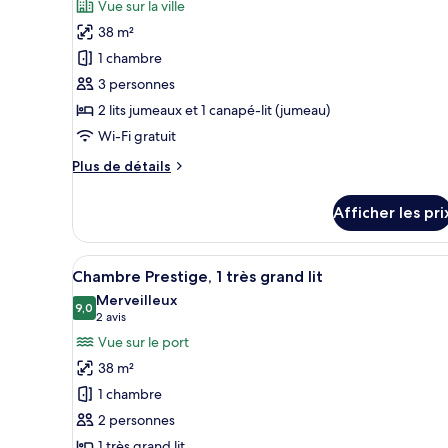
Vue sur la ville
pour
38 m²
ce
1 chambre
type
3 personnes
de
2 lits jumeaux et 1 canapé-lit (jumeau)
chambre :
Chambre
Wi-Fi gratuit
Prestige,
Plus
Plus de détails
Plusieurs
de
détails
lits
Afficher les pri
pour
Chambre
Prestige,
Afficher
Une chambre d’hôtel équipée d’
6
Plusieurs
Chambre Prestige, 1 très grand lit
toutes
lits
Merveilleux
les
9,0
9,0 sur 10
(2 avis)
2 avis
photos
Vue sur le port
pour
38 m²
ce
1 chambre
type
2 personnes
de
1 très grand lit