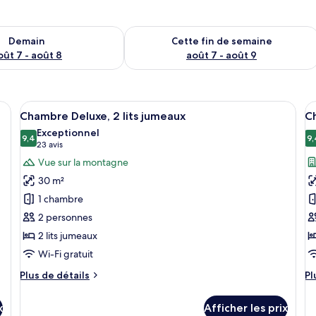
sponibilité pour demain août 7 - août 8
Vérifier la disponibilité pour cette fi
Demain
Cette fin de semaine
oût 7 - août 8
août 7 - août 9
and lit, un bureau avec un ordinateur, une chaise, une petite table avec u
Afficher
Une chambre d’hôtel avec deux lits, u
A
6
Chambre Deluxe, 2 lits jumeaux
Ch
toutes
t
Exceptionnel
les
9,4
le
9,
9,4 sur 10
(23 avis)
23 avis
photos
p
Vue sur la montagne
pour
p
30 m²
ce
c
1 chambre
type
t
2 personnes
de
d
2 lits jumeaux
chambre :
c
Chambre
C
Wi-Fi gratuit
Deluxe,
D
Plus
Pl
Plus de détails
Pl
2
1
de
d
détails
dé
lits
t
x
Afficher les prix
pour
po