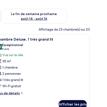
n de semaine août 7 - août 9
Vérifier la disponibilité pour la fin de semaine prochaine août 
La fin de semaine prochaine
août 14 - août 16
Affichage de 23 chambre(s) sur 23
n vase et une fenêtre donnant sur un paysage verdoyant.
n bureau, une chaise, une télévision et une grande fenêtre donnant sur un 
fficher
Une chambre d’hôtel avec un grand lit, un bure
5
ambre Deluxe, 1 très grand lit
outes
Exceptionnel
s
4
9,4 sur 10
(9 avis)
9 avis
hotos
Vue sur la ville
our
35 m²
e
1 chambre
ype
2 personnes
e
1 très grand lit
hambre :
hambre
Wi-Fi gratuit
eluxe,
us
us de détails
e
tails
rès
Afficher les prix
ur