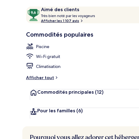
Avis
9,6
Aimé des clients
T
sur
Très bien noté par les voyageurs
Extérieur
r
Afficher les 1 107 avis
10,
è
Aimé
s
Commodités populaires
des
clients
b
Piscine
i
e
Wi-Fi gratuit
n
Climatisation
n
o
Afficher tout
t
é
Commodités principales
(12)
p
a
r
Pour les familles
(6)
l
e
s
Pourquoi vous allez adorer cet héberg