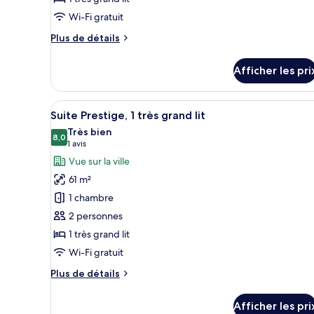
chambre :
Chambre
Wi-Fi gratuit
Prestige,
Plus
Plus de détails
1
de
détails
très
Afficher les pri
pour
grand
Chambre
lit
Prestige,
Afficher
Une chambre d’hôtel moderne av
7
1
Suite Prestige, 1 très grand lit
toutes
très
Très bien
grand
les
8,0
8,0 sur 10
(1 avis)
1 avis
lit
photos
Vue sur la ville
pour
61 m²
ce
1 chambre
type
2 personnes
de
1 très grand lit
chambre :
Suite
Wi-Fi gratuit
Prestige,
Plus
Plus de détails
1
de
détails
très
Afficher les pri
pour