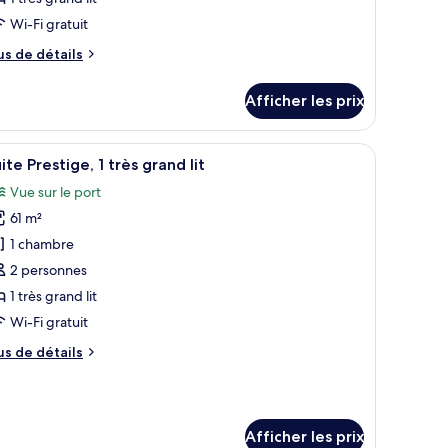
hambre :
uite
Wi-Fi gratuit
eluxe,
us
us de détails
e
tails
rès
Afficher les prix
ur
rand
ite
t
luxe,
uisine.
sur la ville, comprenant un canapé, une table à manger et un coin cuisine.
fficher
Une chambre d’hôtel moderne avec vue sur la 
7
ite Prestige, 1 très grand lit
outes
ès
Vue sur le port
and
s
61 m²
hotos
our
1 chambre
e
2 personnes
ype
1 très grand lit
e
Wi-Fi gratuit
hambre :
us
us de détails
uite
e
restige,
tails
ur
ite
rès
Afficher les prix
estige,