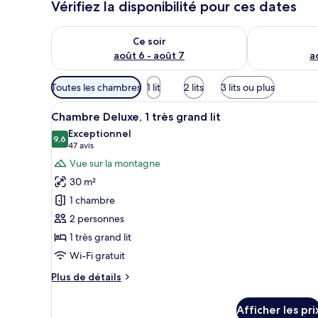
Vérifiez la disponibilité pour ces dates
Vérifier la disponibilité pour ce soir août 6 - août 7
Vérifier la di
Ce soir
août 6 - août 7
a
Filtres
Toutes les chambres
1 lit
2 lits
3 lits ou plus
disponibles
Afficher
Une chambre d’hôtel avec un gr
pour
6
Chambre Deluxe, 1 très grand lit
toutes
les
Exceptionnel
les
9,6
chambres
9,6 sur 10
(47 avis)
47 avis
photos
Vue sur la montagne
pour
30 m²
ce
1 chambre
type
2 personnes
de
1 très grand lit
chambre :
Chambre
Wi-Fi gratuit
Deluxe,
Plus
Plus de détails
1
de
détails
très
Afficher les pri
pour