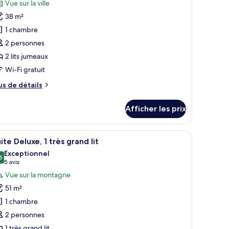
Vue sur la ville
our
38 m²
e
1 chambre
ype
2 personnes
e
2 lits jumeaux
hambre :
hambre
Wi-Fi gratuit
anoramique,
us
us de détails
e
tails
ts
Afficher les prix
ur
umeaux
hambre
noramique,
sage urbain grâce à une grande fenêtre.
, un bureau, une chaise, un canapé et une vue sur le paysage urbain.
fficher
Une chambre d’hôtel moderne dotée d’un coin 
6
ite Deluxe, 1 très grand lit
outes
s
Exceptionnel
meaux
s
6
9,6 sur 10
(5 avis)
5 avis
hotos
Vue sur la montagne
our
51 m²
e
1 chambre
ype
2 personnes
e
1 très grand lit