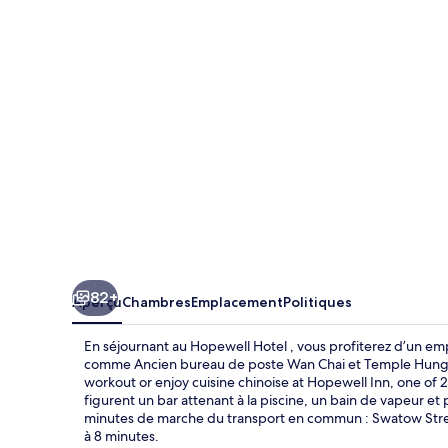
Hotel
82+
Aperçu
Chambres
Emplacement
Politiques
En séjournant au Hopewell Hotel , vous profiterez d’un emp
comme Ancien bureau de poste Wan Chai et Temple Hung Sh
workout or enjoy cuisine chinoise at Hopewell Inn, one of 2
figurent un bar attenant à la piscine, un bain de vapeur et
minutes de marche du transport en commun : Swatow Stree
à 8 minutes.