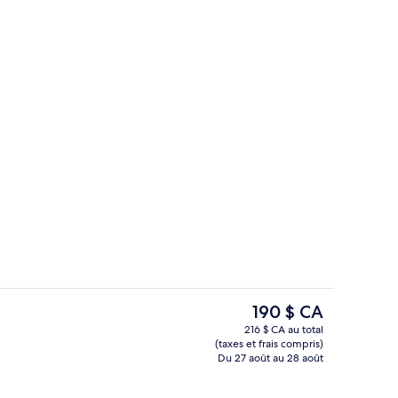
Chambre Prestige, 2 lits jumeaux | Co
hébergement
Le
190 $ CA
prix
216 $ CA au total
actuel
(taxes et frais compris)
, 1 très grand lit | Aire de séjour | Téléviseur à DEL
Piscine extérieure en saison, parasols,
est
Du 27 août au 28 août
de 190 $ CA