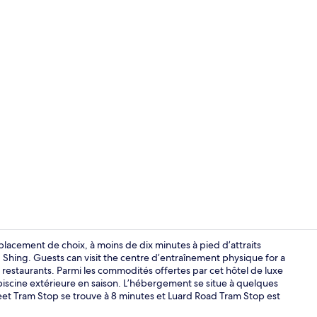
Vidéo de l’
lacement de choix, à moins de dix minutes à pied d’attraits
ing. Guests can visit the centre d’entraînement physique for a
 restaurants. Parmi les commodités offertes par cet hôtel de luxe
Suite Prestige
 piscine extérieure en saison. L’hébergement se situe à quelques
t Tram Stop se trouve à 8 minutes et Luard Road Tram Stop est