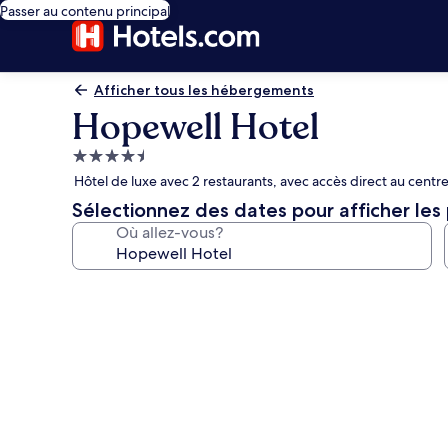
Passer au contenu principal
Afficher tous les hébergements
Hopewell Hotel
Hébergement
4.5 étoiles
Hôtel de luxe avec 2 restaurants, avec accès direct au centr
Sélectionnez des dates pour afficher les 
Où allez-vous?
Galerie
de
photos
de
l’hébergement
Hopewell