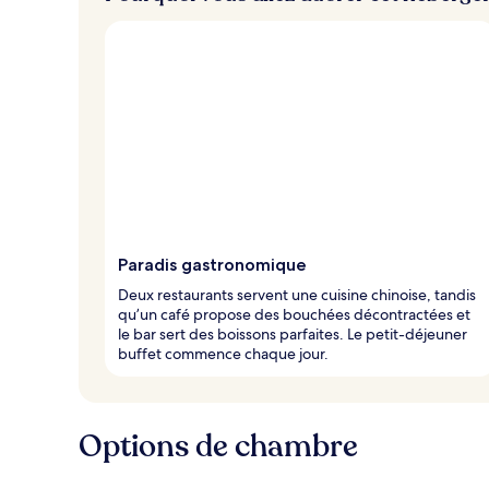
v
o
y
a
g
e
u
r
s
Paradis gastronomique
Deux restaurants servent une cuisine chinoise, tandis
qu’un café propose des bouchées décontractées et
le bar sert des boissons parfaites. Le petit-déjeuner
buffet commence chaque jour.
Options de chambre