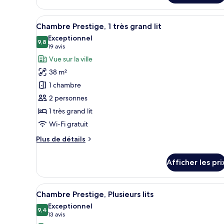
grand
Chambre
lit
Deluxe,
Afficher
Une chambre d’hôtel avec un li
6
1
Chambre Prestige, 1 très grand lit
toutes
très
Exceptionnel
grand
les
9,8
9,8 sur 10
(19 avis)
19 avis
lit
photos
Vue sur la ville
pour
38 m²
ce
1 chambre
type
2 personnes
de
1 très grand lit
chambre :
Chambre
Wi-Fi gratuit
Prestige,
Plus
Plus de détails
1
de
détails
très
Afficher les pri
pour
grand
Chambre
lit
Prestige,
Afficher
Une chambre d’hôtel avec un gr
6
1
Chambre Prestige, Plusieurs lits
toutes
très
Exceptionnel
grand
les
9,4
9,4 sur 10
(13 avis)
13 avis
lit
photos