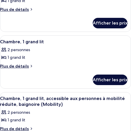
accessible
1 grand lit
pour
à
aux
ce
Plus
Plus de détails
mobilité
personnes
de
réduite
type
détails
à
(Hearing)
de
Afficher les prix
pour
mobilité
chambre :
Studio,
réduite
1
Studio,
Afficher
Une chambre d’hôtel avec un grand lit,
(Hearing)
7
grand
Chambre, 1 grand lit
1
toutes
lit,
grand
2 personnes
accessible
les
lit,
aux
1 grand lit
photos
personnes
accessible
pour
Plus
Plus de détails
à
aux
de
ce
mobilité
personnes
détails
réduite
type
Afficher les prix
pour
à
(Hearing)
de
Chambre,
mobilité
chambre :
1
Afficher
Une chambre d’hôtel avec un grand lit,
réduite
5
grand
Chambre,
Chambre, 1 grand lit, accessible aux personnes à mobilité
toutes
lit
(Hearing)
réduite, baignoire (Mobility)
1
les
grand
2 personnes
photos
lit
1 grand lit
pour
ce
Plus
Plus de détails