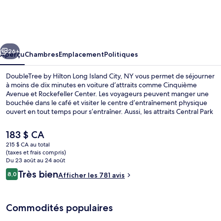
DoubleTree
by
Hilton
cédent
Suivant
Long
26+
Aperçu
Chambres
Emplacement
Politiques
Island
DoubleTree by Hilton Long Island City, NY vous permet de séjourner
City,
à moins de dix minutes en voiture d’attraits comme Cinquième
Avenue et Rockefeller Center. Les voyageurs peuvent manger une
NY
bouchée dans le café et visiter le centre d’entraînement physique
ouvert en tout temps pour s’entraîner. Aussi, les attraits Central Park
et Broadway se trouvent à courte distance en voiture.
L’hébergement se situe à quelques minutes de marche du transport
Le
183 $ CA
en commun : Station de métro 21st Street – Queensbridge se
prix
215 $ CA au total
trouve à 9 minutes.
actuel
(taxes et frais compris)
Bar (sur place)
est
Du 23 août au 24 août
de 183 $ CA
Avis
Très bien
8,0
Afficher les 781 avis
8,0 sur 10 –
Commodités populaires