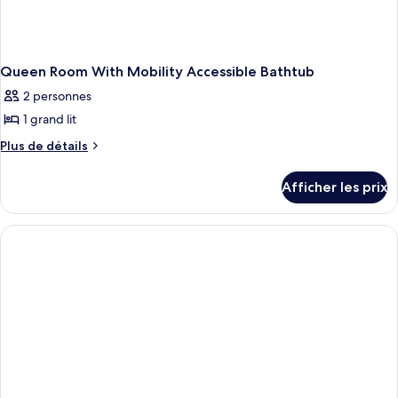
Queen Room With Mobility Accessible Bathtub
2 personnes
1 grand lit
Plus
Plus de détails
de
détails
Afficher les prix
pour
Queen
Room
With
Mobility
Accessible
Bathtub