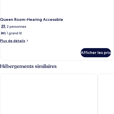
Queen Room-Hearing Accessible
2 personnes
1 grand lit
Plus
Plus de détails
de
détails
Afficher les prix
pour
Queen
Room-
Hébergements similaires
Hearing
Accessible
Holiday Inn Express Long Island City E New York by IHG
Hilton G