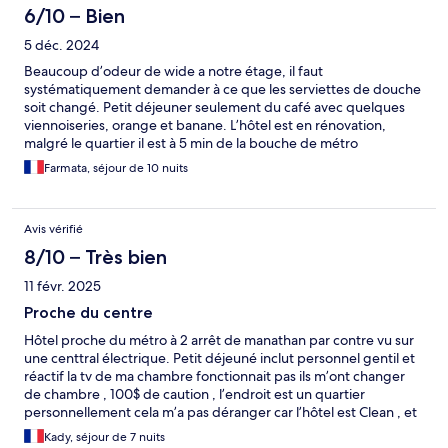
6/10 – Bien
5 déc. 2024
Beaucoup d’odeur de wide a notre étage, il faut
systématiquement demander à ce que les serviettes de douche
soit changé. Petit déjeuner seulement du café avec quelques
viennoiseries, orange et banane. L’hôtel est en rénovation,
malgré le quartier il est à 5 min de la bouche de métro
Farmata, séjour de 10 nuits
Avis vérifié
8/10 – Très bien
11 févr. 2025
Proche du centre
Hôtel proche du métro à 2 arrêt de manathan par contre vu sur
une centtral électrique. Petit déjeuné inclut personnel gentil et
réactif la tv de ma chambre fonctionnait pas ils m’ont changer
de chambre , 100$ de caution , l’endroit est un quartier
personnellement cela m’a pas déranger car l’hôtel est Clean , et
aussi on entend ce qu’il ce passe dans les chambre d’à côté…
Kady, séjour de 7 nuits