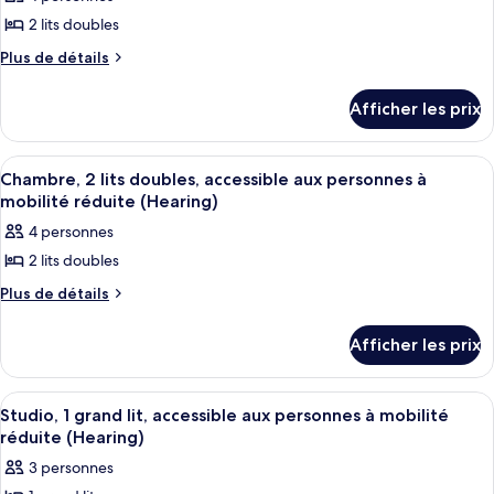
photos
doubles
2 lits doubles
pour
ce
Plus
Plus de détails
de
type
détails
de
Afficher les prix
pour
chambre :
Chambre,
2
Chambre,
Afficher
Une chambre d’hôtel avec deux lits, un
7
lits
Chambre, 2 lits doubles, accessible aux personnes à
2
toutes
doubles,
mobilité réduite (Hearing)
lits
accessible
les
4 personnes
doubles,
aux
photos
personnes
accessible
2 lits doubles
pour
à
aux
ce
Plus
Plus de détails
mobilité
personnes
de
réduite
type
détails
à
(Roll-
de
Afficher les prix
pour
In
mobilité
chambre :
Chambre,
Shower)
réduite
2
Chambre,
Afficher
Une chambre d’hôtel avec un lit, un té
(Roll-
6
lits
Studio, 1 grand lit, accessible aux personnes à mobilité
2
toutes
doubles,
In
réduite (Hearing)
lits
accessible
les
Shower)
3 personnes
doubles,
aux
photos
personnes