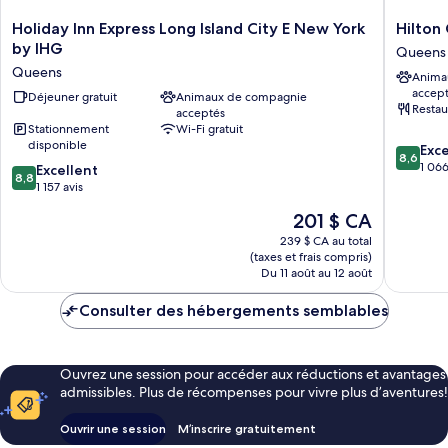
Holiday
Hilton
Holiday Inn Express Long Island City E New York
Hilton
Inn
Garden
by IHG
Queens
Express
Inn
Queens
Anima
Long
Long
accep
Island
Déjeuner gratuit
Animaux de compagnie
Island
Restau
acceptés
City
City
Stationnement
Wi-Fi gratuit
E
New
disponible
8.6
Exce
New
York
8,6
sur
1 066
8.8
York
Excellent
Queens
8,8
10,
sur
by
1 157 avis
Excellen
10,
IHG
Le
201 $ CA
1 066 av
Excellent,
Queens
prix
1 157 avis
239 $ CA au total
est
(taxes et frais compris)
de
Du 11 août au 12 août
201 $ CA
Consulter des hébergements semblables
Ouvrez une session pour accéder aux réductions et avantages
admissibles. Plus de récompenses pour vivre plus d’aventures!
Ouvrir une session
M’inscrire gratuitement