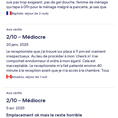
suis pas trop exigeant, pas de gel douche, femme de ménage
qui tape à 07h pour le ménage malgré la pancarte, je sais que
c’est légal mais odeur de weed à tout notre étage…. quartier un
Baptiste, séjour de 2 nuits
peu compliqué autour de l’hôtel pour de ne pas dire presque
dangereux 😅, pas de parking !!!! Alors qu’il était noté que on
peu en prendre un à la réception… croyez moi j’ai garé la voiture
Avis vérifié
loin au vue des alentours…. C’est la 5eme fois à NY et vraiment
je ne reviendrais pas vers ici.
2/10 – Médiocre
20 janv. 2025
Le receptioniste que j’ai trouvé sur place à 11 pm est vraiment
irrespectueux. Au lieu de procéder à mon ‘cheick in’ il se
comportait enndonneur d ordre à mon égard. Cela est
inacceptable. Le receptioniste m’a fait patienté environ 40
minute à la reception avant que je n’ai accès à la chambre. Tous
les clients doivent être traité sans discrimination et de façon
Amadou, séjour de 1 nuit
équitable à mon avis, pour cette expérience ce n’étais pas le
cas. Il se comportait vraiment de façon discriminatoire à mon
égard, cel est inacceptable.
Avis vérifié
2/10 – Médiocre
5 avr. 2025
Emplacement ok mais le reste horrible