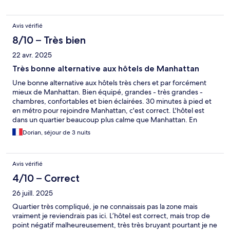
Avis vérifié
8/10 – Très bien
22 avr. 2025
Très bonne alternative aux hôtels de Manhattan
Une bonne alternative aux hôtels très chers et par forcément
mieux de Manhattan. Bien équipé, grandes - très grandes -
chambres, confortables et bien éclairées. 30 minutes à pied et
en métro pour rejoindre Manhattan, c'est correct. L'hôtel est
dans un quartier beaucoup plus calme que Manhattan. En
fonction, de l'orientation de la chambre, c'est soit magnifique
Dorian, séjour de 3 nuits
lever de soleil, soit les cheminées de l'usine ... mais on ne vient
pas là pour la vue. Si vous venez en métro, attention au trajet
que vous choisissez entre le métro et l'hôtel, le passage entre les
Avis vérifié
centres d'actions sociaux peut-être un peu rock & roll !
4/10 – Correct
26 juill. 2025
Quartier très compliqué, je ne connaissais pas la zone mais
vraiment je reviendrais pas ici. L’hôtel est correct, mais trop de
point négatif malheureusement, très très bruyant pourtant je ne