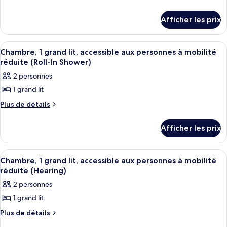
de
type
détails
de
Afficher les prix
pour
chambre :
Chambre,
1
Chambre,
Afficher
Une chambre d’hôtel avec un grand lit,
6
grand
Chambre, 1 grand lit, accessible aux personnes à mobilité
1
toutes
lit,
réduite (Roll-In Shower)
grand
accessible
les
2 personnes
lit,
aux
photos
personnes
accessible
1 grand lit
pour
à
aux
ce
Plus
Plus de détails
mobilité
personnes
de
réduite,
type
détails
à
baignoire
de
Afficher les prix
pour
(Mobility)
mobilité
chambre :
Chambre,
réduite,
1
Chambre,
Afficher
Une chambre d’hôtel comprenant un lit
baignoire
6
grand
Chambre, 1 grand lit, accessible aux personnes à mobilité
1
toutes
lit,
(Mobility)
réduite (Hearing)
grand
accessible
les
2 personnes
lit,
aux
photos
personnes
accessible
1 grand lit
pour
à
aux
ce
Plus
Plus de détails
mobilité
personnes
de
réduite
type