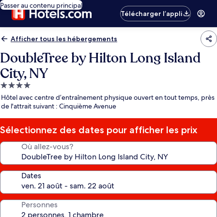
Passer au contenu principal
Télécharger l’appli
Afficher tous les hébergements
DoubleTree by Hilton Long Island
City, NY
Hébergement
4.0 étoiles
Hôtel avec centre d’entraînement physique ouvert en tout temps, près
de l'attrait suivant : Cinquième Avenue
Sélectionnez des dates pour afficher les prix
Où allez-vous?
Dates
Personnes