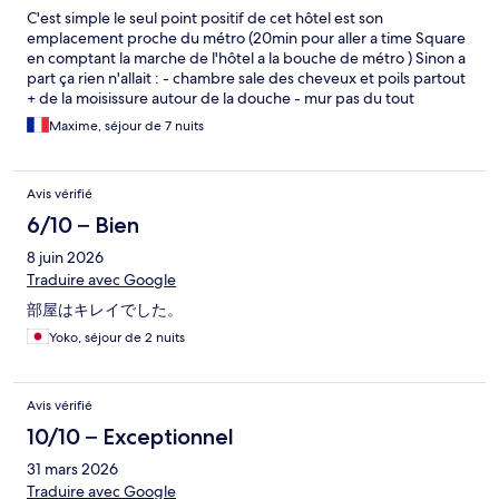
C'est simple le seul point positif de cet hôtel est son
emplacement proche du métro (20min pour aller a time Square
en comptant la marche de l'hôtel a la bouche de métro ) Sinon a
part ça rien n'allait : - chambre sale des cheveux et poils partout
+ de la moisissure autour de la douche - mur pas du tout
insonorisé on entendait les voisins - fenêtre idem on entendait
Maxime, séjour de 7 nuits
tout dans la rue y compris le marchand de glace a 23h... - je suis
venue avec mon bébé, on m'a promis un lit bébé comme je
l'avais demandé Ah oui on me ramène le lit bébé mais sans le
Avis vérifié
matelas et sans draps !! Obliger de descendre pour parler au
patron (bien évidemment en anglais) pour négocier et avoir un
6/10 – Bien
matelas "correct" pour ma fille. Je l'ai eu mais matelas tout sauf
8 juin 2026
confortable ma fille a dû dormir dans notre lit pendant 1 semaine
!!! - literie + qu'à revoir - le petit déjeuner, que dire !!! Inexistant
Traduire avec Google
sans blague on réserve un petit déjeuner pour la semaine si on
部屋はキレイでした。
peut appeler ça un petit déjeuner 4 pauvres viennoiseries qui se
battent en duels a partager avec 20 autres personnes Du café
Yoko, séjour de 2 nuits
que l'on doit attendre 15min toute les 30s et les viennoiseries
idem alors que les employés sont en train de manger les pains
au chocolat et discuter dans la cuisine !!!! Bref un hôtel que je ne
Avis vérifié
recommande pas du tout surtout pas en famille
10/10 – Exceptionnel
31 mars 2026
Traduire avec Google