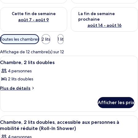
Vérifier la disponibilité pour cette fin de semaine août 7 - aoû
Vérifier la disponibilité pour 
Cette fin de semaine
La fin de semaine
prochaine
août 7 - août 9
août 14 - août 16
Filtres
Toutes les chambres
2 lits
1 lit
disponibles
pour
Affichage de 12 chambre(s) sur 12
les
Afficher
Une chambre d’hôtel avec deux lits, un
7
Chambre, 2 lits doubles
chambres
toutes
4 personnes
les
2 lits doubles
photos
pour
Plus
Plus de détails
de
ce
détails
type
Afficher les prix
pour
de
Chambre,
chambre :
2
Afficher
Une chambre d’hôtel avec deux lits, un
5
lits
Chambre,
Chambre, 2 lits doubles, accessible aux personnes à
toutes
doubles
mobilité réduite (Roll-In Shower)
2
les
lits
4 personnes