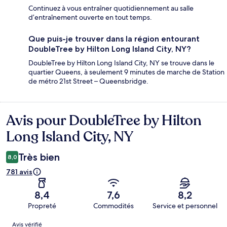
Continuez à vous entraîner quotidiennement au salle
d’entraînement ouverte en tout temps.
Que puis-je trouver dans la région entourant
DoubleTree by Hilton Long Island City, NY?
DoubleTree by Hilton Long Island City, NY se trouve dans le
quartier Queens, à seulement 9 minutes de marche de Station
de métro 21st Street – Queensbridge.
Avis pour DoubleTree by Hilton
Avis
Long Island City, NY
Très bien
8,0
781 avis
8,4
7,6
8,2
Propreté
Commodités
Service et personnel
Avis
Avis vérifié