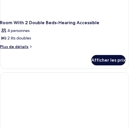
Room With 2 Double Beds-Hearing Accessible
4 personnes
2 lits doubles
Plus
Plus de détails
de
détails
Afficher les prix
pour
Room
With
2
Double
Beds-
Hearing
Accessible